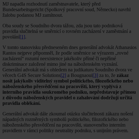
MJ napadla rozhodnutí zaměstnavatele, který před
Bundesarbeitsgericht (Spolkový pracovní soud, Německo) navrhl
žalobu podanou MJ zamítnout.
Oba soudy se Soudního dvora tážou, zda jsou tato podniková
pravidla slučitelná se směrnicí o rovném zacházení v zaměstnání a
povolání
[1]
.
V tomto stanovisku předneseném dnes generální advokát Athanasios
Rantos nejprve připomněl, že podle směrnice se výrazem „rovné
zacházení“ rozumí neexistence jakékoliv přímé či nepřímé
diskriminace založené mimo jiné na náboženském vyznání.
Generální advokát má s ohledem na judikaturu Soudního dvora ve
věcech G4S Secure Solutions
[2]
a Bougnaoui
[3]
za to, že
zákaz
nosit jakýkoliv viditelný symbol politického, filozofického nebo
náboženského přesvědčení na pracovišti, který vyplývá z
interního pravidla soukromého podniku, nepředstavuje přímou
z důvodu náboženských pravidel o zahalování dodržují určitá
pravidla oblékání.
Generální advokát dále zkoumal otázku slučitelnosti zákazu nošení
nápadných rozměrných symbolů politického, filozofického nebo
náboženského přesvědčení na pracovišti, stanoveného interním
pravidlem v rámci politiky neutrality podniku, s unijním právem.