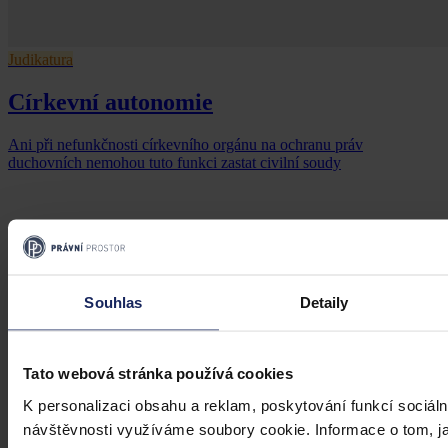
Judikatura
Církevní autonomie
Ani při nefunkčnosti církevního orgánu na ochranu práv
duchovních nemohou tuto funkci zastat civilní soudy
Ústavní soud
•
9. července 2026, 00:00
Souhlas
Detaily
Tato webová stránka používá cookies
K personalizaci obsahu a reklam, poskytování funkcí sociáln
návštěvnosti využíváme soubory cookie. Informace o tom, j