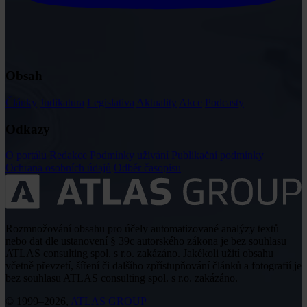
Obsah
Články
Judikatura
Legislativa
Aktuality
Akce
Podcasty
Odkazy
O portálu
Redakce
Podmínky užívání
Publikační podmínky
Ochrana osobních údajů
Odběr časopisu
Rozmnožování obsahu pro účely automatizované analýzy textů
nebo dat dle ustanovení § 39c autorského zákona je bez souhlasu
ATLAS consulting spol. s r.o. zakázáno. Jakékoli užití obsahu
včetně převzetí, šíření či dalšího zpřístupňování článků a fotografií je
bez souhlasu ATLAS consulting spol. s r.o. zakázáno.
© 1999–2026,
ATLAS GROUP