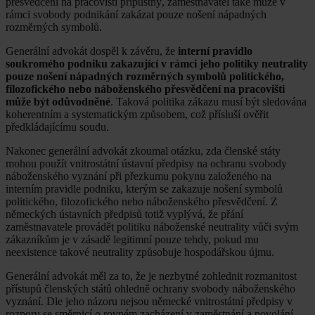
přesvědčení na pracovišti přípustný, zaměstnavatel také může v
rámci svobody podnikání zakázat pouze nošení nápadných
rozměrných symbolů.
Generální advokát dospěl k závěru, že
interní pravidlo
soukromého podniku zakazující v rámci jeho politiky neutrality
pouze nošení nápadných rozměrných symbolů politického,
filozofického nebo náboženského přesvědčení na pracovišti
může být odůvodněné
. Taková politika zákazu musí být sledována
koherentním a systematickým způsobem, což přísluší ověřit
předkládajícímu soudu.
Nakonec generální advokát zkoumal otázku, zda členské státy
mohou použít vnitrostátní ústavní předpisy na ochranu svobody
náboženského vyznání při přezkumu pokynu založeného na
interním pravidle podniku, kterým se zakazuje nošení symbolů
politického, filozofického nebo náboženského přesvědčení. Z
německých ústavních předpisů totiž vyplývá, že přání
zaměstnavatele provádět politiku náboženské neutrality vůči svým
zákazníkům je v zásadě legitimní pouze tehdy, pokud mu
neexistence takové neutrality způsobuje hospodářskou újmu.
Generální advokát měl za to, že je nezbytné zohlednit rozmanitost
přístupů členských států ohledně ochrany svobody náboženského
vyznání. Dle jeho názoru nejsou německé vnitrostátní předpisy v
rozporu se směrnicí o rovném zacházení v zaměstnání a povolání.