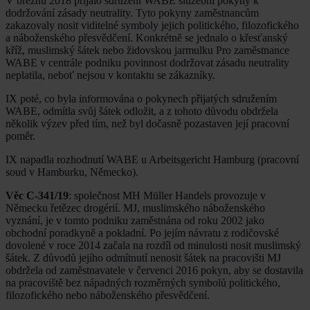
V březnu 2018 přijalo sdružení WABE služební pokyny k
dodržování zásady neutrality. Tyto pokyny zaměstnancům
zakazovaly nosit viditelné symboly jejich politického, filozofického
a náboženského přesvědčení. Konkrétně se jednalo o křesťanský
kříž, muslimský šátek nebo židovskou jarmulku Pro zaměstnance
WABE v centrále podniku povinnost dodržovat zásadu neutrality
neplatila, neboť nejsou v kontaktu se zákazníky.
IX poté, co byla informována o pokynech přijatých sdružením
WABE, odmítla svůj šátek odložit, a z tohoto důvodu obdržela
několik výzev před tím, než byl dočasně pozastaven její pracovní
poměr.
IX napadla rozhodnutí WABE u Arbeitsgericht Hamburg (pracovní
soud v Hamburku, Německo).
Věc C-341/19
: společnost MH Müller Handels provozuje v
Německu řetězec drogérií. MJ, muslimského náboženského
vyznání, je v tomto podniku zaměstnána od roku 2002 jako
obchodní poradkyně a pokladní. Po jejím návratu z rodičovské
dovolené v roce 2014 začala na rozdíl od minulosti nosit muslimský
šátek. Z důvodů jejího odmítnutí nenosit šátek na pracovišti MJ
obdržela od zaměstnavatele v červenci 2016 pokyn, aby se dostavila
na pracoviště bez nápadných rozměrných symbolů politického,
filozofického nebo náboženského přesvědčení.