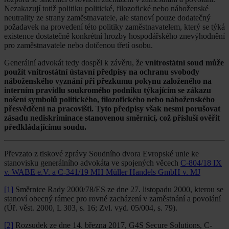
Nezakazují totiž politiku politické, filozofické nebo náboženské
neutrality ze strany zaměstnavatele, ale stanoví pouze dodatečný
požadavek na provedení této politiky zaměstnavatelem, který se týká
existence dostatečně konkrétní hrozby hospodářského znevýhodnění
pro zaměstnavatele nebo dotčenou třetí osobu.
Generální advokát tedy dospěl k závěru, že
vnitrostátní soud může
použít vnitrostátní ústavní předpisy na ochranu svobody
náboženského vyznání při přezkumu pokynu založeného na
interním pravidlu soukromého podniku týkajícím se zákazu
nošení symbolů politického, filozofického nebo náboženského
přesvědčení na pracovišti. Tyto předpisy však nesmí porušovat
zásadu nediskriminace stanovenou směrnicí, což přísluší ověřit
předkládajícímu soudu.
Převzato z tiskové zprávy Soudního dvora Evropské unie ke
stanovisku generálního advokáta ve spojených věcech
C-804/18 IX
v. WABE e.V. a C-341/19 MH Müller Handels GmbH v. MJ
[1]
Směrnice Rady 2000/78/ES ze dne 27. listopadu 2000, kterou se
stanoví obecný rámec pro rovné zacházení v zaměstnání a povolání
(Úř. věst. 2000, L 303, s. 16; Zvl. vyd. 05/004, s. 79).
[2]
Rozsudek ze dne 14. března 2017, G4S Secure Solutions, C-