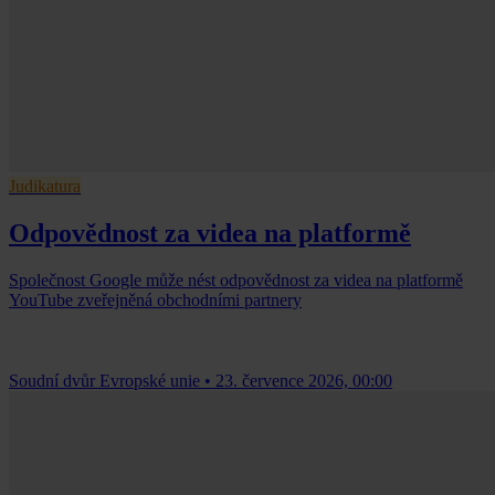
Judikatura
Odpovědnost za videa na platformě
Společnost Google může nést odpovědnost za videa na platformě
YouTube zveřejněná obchodními partnery
Soudní dvůr Evropské unie
•
23. července 2026, 00:00