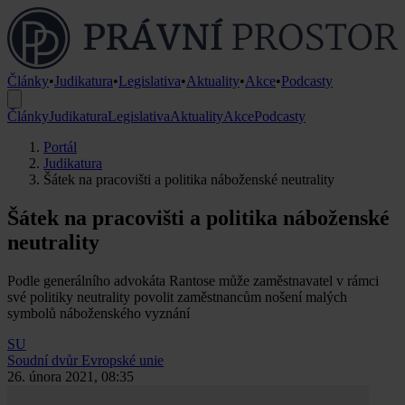
Články
•
Judikatura
•
Legislativa
•
Aktuality
•
Akce
•
Podcasty
Články
Judikatura
Legislativa
Aktuality
Akce
Podcasty
Portál
Judikatura
Šátek na pracovišti a politika náboženské neutrality
Šátek na pracovišti a politika náboženské
neutrality
Podle generálního advokáta Rantose může zaměstnavatel v rámci
své politiky neutrality povolit zaměstnancům nošení malých
symbolů náboženského vyznání
SU
Soudní dvůr Evropské unie
26. února 2021, 08:35