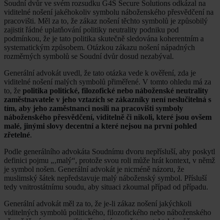
Soudní dvůr ve svém rozsudku G4S Secure Solutions odkázal na
viditelné nošení jakéhokoliv symbolu náboženského přesvědčení na
pracovišti. Měl za to, že zákaz nošení těchto symbolů je způsobilý
zajistit řádné uplatňování politiky neutrality podniku pod
podmínkou, že je tato politika skutečně sledována koherentním a
systematickým způsobem. Otázkou zákazu nošení nápadných
rozměrných symbolů se Soudní dvůr dosud nezabýval.
Generální advokát uvedl, že tato otázka vede k ověření, zda je
viditelné nošení malých symbolů přiměřené. V tomto ohledu má za
to, že
politika politické, filozofické nebo náboženské neutrality
zaměstnavatele v jeho vztazích se zákazníky není neslučitelná s
tím, aby jeho zaměstnanci nosili na pracovišti symboly
náboženského přesvědčení, viditelně či nikoli, které jsou ovšem
malé, jinými slovy decentní a které nejsou na první pohled
zřetelné
.
Podle generálního advokáta Soudnímu dvoru nepřísluší, aby poskytl
definici pojmu „‚malý“, protože svou roli může hrát kontext, v němž
je symbol nošen. Generální advokát je nicméně názoru, že
muslimský šátek nepředstavuje malý náboženský symbol. Přísluší
tedy vnitrostátnímu soudu, aby situaci zkoumal případ od případu.
Generální advokát měl za to, že je-li zákaz nošení jakýchkoli
viditelných symbolů politického, filozofického nebo náboženského