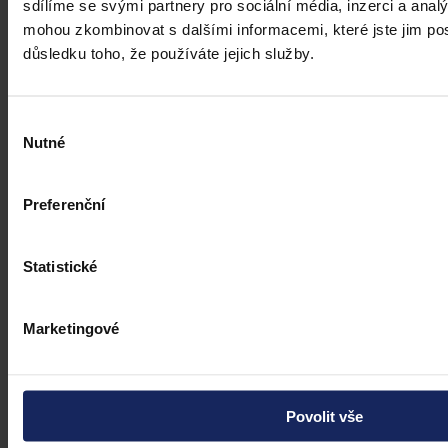
sdílíme se svými partnery pro sociální média, inzerci a analý
mohou zkombinovat s dalšími informacemi, které jste jim posk
důsledku toho, že používáte jejich služby.
Výběr
Nutné
souhlasu
Preferenční
Judikatura
Statistické
Veřejný odpor vs legitimní očekávání
investora
Marketingové
Investiční očekávání nemůže mít přednost před demokratickým
výkonem samosprávy
Povolit vše
Mgr. Martin Eliášek
•
8. července 2026, 00:00