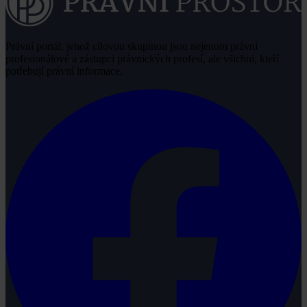
Právní portál, jehož cílovou skupinou jsou nejenom právní
profesionálové a zástupci právnických profesí, ale všichni, kteří
potřebují právní informace.