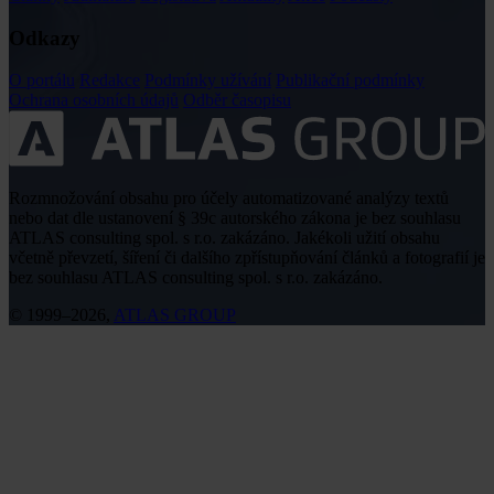
Odkazy
O portálu
Redakce
Podmínky užívání
Publikační podmínky
Ochrana osobních údajů
Odběr časopisu
Rozmnožování obsahu pro účely automatizované analýzy textů
nebo dat dle ustanovení § 39c autorského zákona je bez souhlasu
ATLAS consulting spol. s r.o. zakázáno. Jakékoli užití obsahu
včetně převzetí, šíření či dalšího zpřístupňování článků a fotografií je
bez souhlasu ATLAS consulting spol. s r.o. zakázáno.
© 1999–2026,
ATLAS GROUP