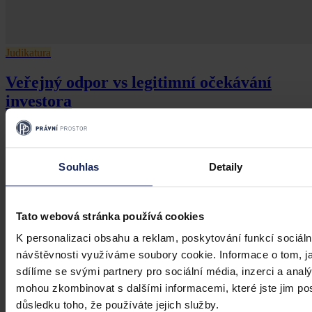
Judikatura
Veřejný odpor vs legitimní očekávání
investora
Investiční očekávání nemůže mít přednost před demokratickým
výkonem samosprávy
Souhlas
Detaily
Mgr. Martin Eliášek
•
8. července 2026, 00:00
Tato webová stránka používá cookies
K personalizaci obsahu a reklam, poskytování funkcí sociáln
návštěvnosti využíváme soubory cookie. Informace o tom, j
sdílíme se svými partnery pro sociální média, inzerci a analý
mohou zkombinovat s dalšími informacemi, které jste jim posk
důsledku toho, že používáte jejich služby.