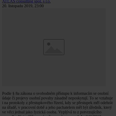
ATLAS consulting spol. s r.o.
20. listopadu 2019, 23:00
Podle § 8a zákona o svobodném přístupu k informacím se osobní
údaje či projevy osobní povahy zásadně neposkytují. To se vztahuje
i na protokoly z přestupkového řízení, kdy se přestupek měl odehrát
na úřadě, v pracovní době a jeho pachatelem měl být úředník, který
ve věci jednal jako fyzická osoba. Vyplývá to z potvrzujícího