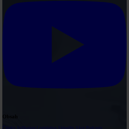
Obsah
Články
Judikatura
Legislativa
Aktuality
Akce
Podcasty