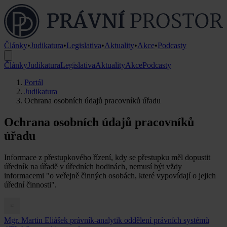
Články
•
Judikatura
•
Legislativa
•
Aktuality
•
Akce
•
Podcasty
Články
Judikatura
Legislativa
Aktuality
Akce
Podcasty
Portál
Judikatura
Ochrana osobních údajů pracovníků úřadu
Ochrana osobních údajů pracovníků
úřadu
Informace z přestupkového řízení, kdy se přestupku měl dopustit
úředník na úřadě v úředních hodinách, nemusí být vždy
informacemi "o veřejně činných osobách, které vypovídají o jejich
úřední činnosti".
Mgr. Martin Eliášek
právník-analytik oddělení právních systémů