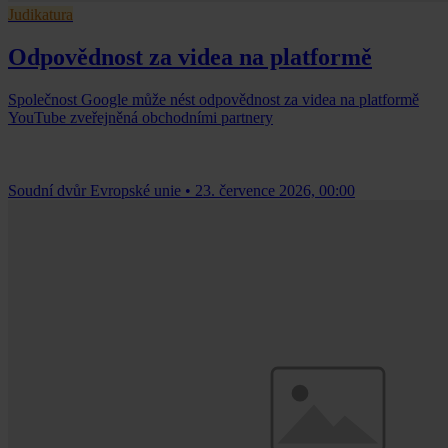
Judikatura
Odpovědnost za videa na platformě
Společnost Google může nést odpovědnost za videa na platformě
YouTube zveřejněná obchodními partnery
Soudní dvůr Evropské unie
•
23. července 2026, 00:00