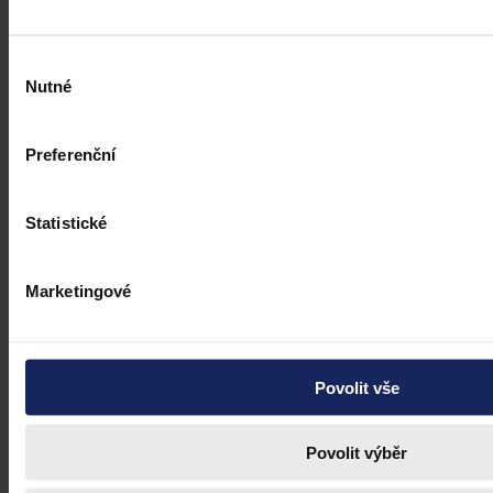
Výběr
Nutné
souhlasu
Preferenční
Statistické
Marketingové
Povolit vše
Právní portál, jehož cílovou skupinou jsou nejenom právní
profesionálové a zástupci právnických profesí, ale všichni, kteří
potřebují právní informace.
Povolit výběr