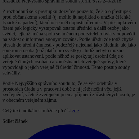
rozsudku Nejvyššího správního soudu sp. zn. 6 As 240/2018.
Z rozhodnutí se k přestupku dozvíme pouze to, že šlo o přestupek
proti občanskému soužití (tj. mohlo jít například o urážku či lehké
fyzické napadení), kterého se měl dopustit úředník. V přestupkovém
řízení pak logicky vystupovali ostatní úředníci a další osoby jako
svědci, jejichž jména spolu se jménem podezřelého byla v odpovědi
na žádost o informaci anonymizována. Podle úřadu zde totiž chyběl
přesah do úřední činnosti - podezřelý nejednal jako úředník, ale jako
soukromá osoba (což platí i pro svědky) - tudíž nebylo možno
aplikovat ustanovení, podle něhož se poskytují osobní údaje o
veřejně činných osobách a zaměstnancích veřejné správy, které
vypovídají o jejich veřejné či úřední činnosti. Tento postup soudy
schválily.
Podle Nejvyššího správního soudu to, že se věc odehrála v
prostorách úřadu a v pracovní době z ní ještě nečiní věc, jejíž
zveřejnění, včetně zveřejnění jmen a příjmení zúčastněných osob, je
v obecném veřejném zájmu.
Celý text judikátu si můžete přečíst
zde
Sdílet článek