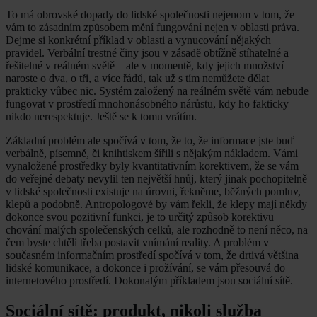
To má obrovské dopady do lidské společnosti nejenom v tom, že
vám to zásadním způsobem mění fungování nejen v oblasti práva.
Dejme si konkrétní příklad v oblasti a vynucování nějakých
pravidel. Verbální trestné činy jsou v zásadě obtížně stíhatelné a
řešitelné v reálném světě – ale v momentě, kdy jejich množství
naroste o dva, o tři, a více řádů, tak už s tím nemůžete dělat
prakticky vůbec nic. Systém založený na reálném světě vám nebude
fungovat v prostředí mnohonásobného nárůstu, kdy ho fakticky
nikdo nerespektuje. Ještě se k tomu vrátím.
Základní problém ale spočívá v tom, že to, že informace jste buď
verbálně, písemně, či knihtiskem šířili s nějakým nákladem. Vámi
vynaložené prostředky byly kvantitativním korektivem, že se vám
do veřejné debaty nevylil ten největší hnůj, který jinak pochopitelně
v lidské společnosti existuje na úrovni, řekněme, běžných pomluv,
klepů a podobně. Antropologové by vám řekli, že klepy mají někdy
dokonce svou pozitivní funkci, je to určitý způsob korektivu
chování malých společenských celků, ale rozhodně to není něco, na
čem byste chtěli třeba postavit vnímání reality. A problém v
současném informačním prostředí spočívá v tom, že drtivá většina
lidské komunikace, a dokonce i prožívání, se vám přesouvá do
internetového prostředí. Dokonalým příkladem jsou sociální sítě.
Sociální sítě: produkt, nikoli služba