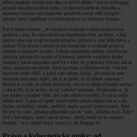
přímo popíráte vlastní teze tím, co právě děláte.“ Ale to nefunguje,
protože mezitím došlo k tomu, co mimochodem do českého a
nejenom českého informačního prostředí vnesli ruští infopeři -
narativ, který zaměňuje svobodu projevu za svobodu dosahu.
Když lidem řeknete: „Je ohrožena svoboda vašeho projevu a ta
spočívá v tom, že vám někdo na Facebooku řekl, jsi blbec, a tím
pádem omezuje tvoji svobodu projevu, protože z tebe dělá blbce a
snižuje Tvůj dosah i sebeúctu tak nemluvíte o svobodě projevu,
mluvíte o svobodě dosahu. A tímto způsobem můžete přepólovat
fakticky jakoukoliv pozitivní hodnotu, protože využijete lidské
frustrace, která zpravidla spočívá v tom, že prakticky všichni, jak tu
jsme, nemáme ten dosah, který bychom si představovali. Všichni
bychom chtěli větší. A když vám někdo řekne: „Protože na tom
internetu máš málo lajků, tak je to proto, že tě někdo omezuje.“
Možná je to tím, že píšete nesmysly. Ale to si nikdo připustit nechce
a rád uvěří, že je to tím, že jej „někdo“ omezuje. Nepřiznáte si, že
jste kreténi a budete chtít, aby vám někdo vysvětlil, že za to může
někdo jiný. A pak už úplně stejně může někdo odpovídat za vaše
chyby, problémy, smůlu, neštěstí, anebo prostě frustrovanost. Před
90 lety by vám „nějakej přihnědlej nácek“ řekl: „Můžou za to Židi.“
Teď vám nějaký ruský nácek řekne: „Hele, může za to cenzura
lbtardů.“ Je to úplně stejný nesmysl, ale funguje to.
Právo a kybernetické útoky: od