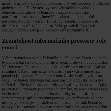
narážíme až teď v kontextu mnohonásobně větší spotřeby či velkých
přelivů energií. Takže třeba vyrovnávání kolísání v důsledku
obnovitelných zdrojů v Německu vyžadovalo obrovské
transformátorové stanice, které Německo nakonec skutečně
postavilo. Problém vyřešen. To rozhodně neplatí o schopnosti,
nějaké resilience českého informačního prostředí. Tam jsme
zranitelní úplně stejně jako jakýkoliv jiný rozvinutý stát.
Zranitelnost informačního prostoru: role
emocí
V čem zranitelnost spočívá? Používám příklad sociálních sítí, mohli
bychom si dát i jakýkoliv jiný, ale ty sociální sítě vám budou blízké.
Všichni máte před sebou mobil a drtivá většina v nich má nějakou
sociální síť. Řekli jsme si, že je to mašina na vydělávání peněz,
potud to je legitimní. Problém je v tom, že aby vytěžili vaše data a
věděli, co budete chtít kupovat, musí nasbírat obrovské množství
vašich dat. Předpokládám, že každý z vás někdy absolvoval nějaký
psychotest. Standardní psychotest do armády, do policie nebo i třeba
ve firmě, vám řekne základní charakteristiky osobnosti. Jestli
zaměstnanec je spíš divergentní povahy, kdy potřebujete od něho
nějaký typ úkolů, jestli je aktivní nebo pasivní atd. atd. Pokud jste
takový test absolvovali, tak je to srovnatelné s tím, co o vás sociální