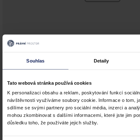
Články
Souhlas
Detaily
NIS2 v praxi: nový zákon o kybernetické
bezpečnosti dopadne na tisíce firem, které
Tato webová stránka používá cookies
to zatím netuší
K personalizaci obsahu a reklam, poskytování funkcí sociáln
návštěvnosti využíváme soubory cookie. Informace o tom, j
Zákon č. 264/2025 Sb., o kybernetické bezpečnosti (ZoKB), který
do českého práva přenáší evropskou směrnici NIS2, nabyl účinnosti
sdílíme se svými partnery pro sociální média, inzerci a analý
1. listopadu 2025. Pro veřejnost i pro řadu firem jde stále o právní
mohou zkombinovat s dalšími informacemi, které jste jim posk
úpravu „někde na okraji”. Čísla ale ukazují něco jiného: nový zákon
důsledku toho, že používáte jejich služby.
zasáhne řádově patnáctkrát více subjektů než předchozí úprava a
mnohé z nich zatím nevědí, že mezi ně patří.
Jernej Domanjko
•
5. srpna 2026, 07:13