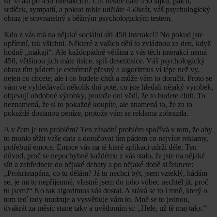
síť ví asi po 450 interakcích. Čili někde dáte 450 lajků, palců,
srdíček, sympatií, a pokud tohle uděláte 450krát, váš psychologický
obraz je srovnatelný s běžným psychologickým testem.
Kdo z vás má na nějaké sociální síti 450 interakcí? No pokud jste
upřímní, tak všichni. Některé z vašich dětí to zvládnou za den, když
hodně „makají“. Ale každopádně většina z vás těch interakcí nemá
450, většinou jich máte tisíce, spíš desetitisíce. Váš psychologický
obraz tím pádem je extrémně přesný a algoritmus ví lépe než vy,
nejen co chcete, ale i co budete chtít a může vám to doručit. Proto se
vám ve vyhledávači několik dní poté, co jste hledali nějaký výrobek,
objevují obdobné výrobky, protože oni vědí, že to budete chtít. To
neznamená, že si to pokaždé koupíte, ale znamená to, že za to
pokaždé dostanou peníze, protože vám se reklama zobrazila.
A v čem je ten problém? Ten zásadní problém spočívá v tom, že aby
to mohlo těžit vaše data a doručovat tím pádem co nejvíce reklamy,
potřebují emoce. Emoce vás na té které aplikaci udrží déle. Ten
důvod, proč se nepochybně každému z vás stalo, že jste na nějaké
síti a zabřednete do nějaké debaty a po nějaké době si řeknete:
„Prokristapána, co tu dělám? Já tu nechci být, jsem vzteklý, hádám
se, je mi to nepříjemné, vlastně jsem do toho vůbec nechtěl jít, proč
tu jsem?“ No tak algoritmus vás dostal. A stává se to i mně, který o
tom teď tady mudruje a vysvětluje vám to. Mně se to jednou,
dvakrát za měsíc stane taky a uvědomím si: „Hele, už tě maj taky.“