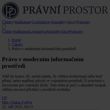
Články
•
Judikatura
•
Legislativa
•
Aktuality
•
Akce
•
Podcasty
Články
Judikatura
Legislativa
Aktuality
Akce
Podcasty
Portál
Články
Právo v moderním informačním prostředí
Právo v moderním informačním
prostředí
Ještě do konce 20. století platilo, že většina technologií měla buď
přímý, nebo nepřímý původ ve vojenském prostředí, či souvisela s
inovacemi pro vojenské účely. Tato doba je pryč a aktuálně naopak
většina inovací přichází z prostředí civilního.
OF
Mgr. Otakar Foltýn
22. září 2025, 04:15