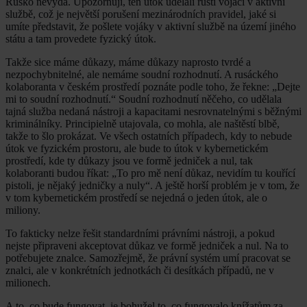
Rusko nevydá. Upozorňuji, ten útok udělali ruští vojáci v aktivní
službě, což je největší porušení mezinárodních pravidel, jaké si
umíte představit, že pošlete vojáky v aktivní službě na území jiného
státu a tam provedete fyzický útok.
Takže sice máme důkazy, máme důkazy naprosto tvrdé a
nezpochybnitelné, ale nemáme soudní rozhodnutí. A rusáckého
kolaboranta v českém prostředí poznáte podle toho, že řekne: „Dejte
mi to soudní rozhodnutí.“ Soudní rozhodnutí něčeho, co udělala
tajná služba nedaná nástroji a kapacitami nesrovnatelnými s běžnými
kriminálníky. Principielně utajovala, co mohla, ale naštěstí blbě,
takže to šlo prokázat. Ve všech ostatních případech, kdy to nebude
útok ve fyzickém prostoru, ale bude to útok v kybernetickém
prostředí, kde ty důkazy jsou ve formě jedniček a nul, tak
kolaboranti budou říkat: „To pro mě není důkaz, nevidím tu kouřící
pistoli, je nějaký jedničky a nuly“. A ještě horší problém je v tom, že
v tom kybernetickém prostředí se nejedná o jeden útok, ale o
miliony.
To fakticky nelze řešit standardními právními nástroji, a pokud
nejste připraveni akceptovat důkaz ve formě jedniček a nul. Na to
potřebujete znalce. Samozřejmě, že právní systém umí pracovat se
znalci, ale v konkrétních jednotkách či desítkách případů, ne v
milionech.
A to, co bude fungovat, je bohužel to, co fungovalo knížatům za