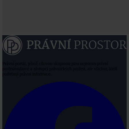
Právní portál, jehož cílovou skupinou jsou nejenom právní
profesionálové a zástupci právnických profesí, ale všichni, kteří
potřebují právní informace.