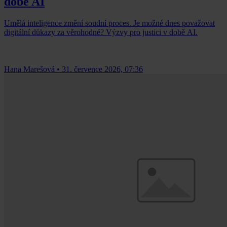
době AI
Umělá inteligence změní soudní proces. Je možné dnes považovat
digitální důkazy za věrohodné? Výzvy pro justici v době AI.
Hana Marešová
•
31. července 2026, 07:36