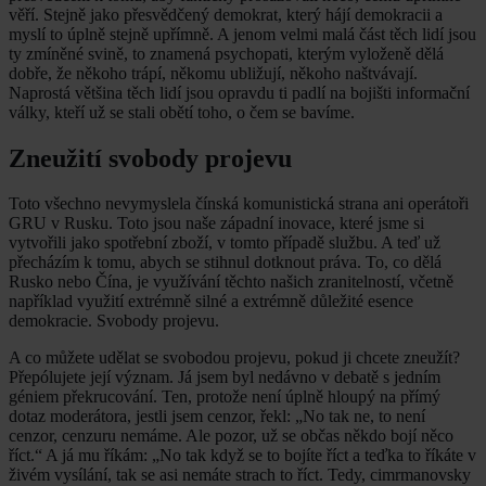
věří. Stejně jako přesvědčený demokrat, který hájí demokracii a
myslí to úplně stejně upřímně. A jenom velmi malá část těch lidí jsou
ty zmíněné svině, to znamená psychopati, kterým vyloženě dělá
dobře, že někoho trápí, někomu ubližují, někoho naštvávají.
Naprostá většina těch lidí jsou opravdu ti padlí na bojišti informační
války, kteří už se stali obětí toho, o čem se bavíme.
Zneužití svobody projevu
Toto všechno nevymyslela čínská komunistická strana ani operátoři
GRU v Rusku. Toto jsou naše západní inovace, které jsme si
vytvořili jako spotřební zboží, v tomto případě službu. A teď už
přecházím k tomu, abych se stihnul dotknout práva. To, co dělá
Rusko nebo Čína, je využívání těchto našich zranitelností, včetně
například využití extrémně silné a extrémně důležité esence
demokracie. Svobody projevu.
A co můžete udělat se svobodou projevu, pokud ji chcete zneužít?
Přepólujete její význam. Já jsem byl nedávno v debatě s jedním
géniem překrucování. Ten, protože není úplně hloupý na přímý
dotaz moderátora, jestli jsem cenzor, řekl: „No tak ne, to není
cenzor, cenzuru nemáme. Ale pozor, už se občas někdo bojí něco
říct.“ A já mu říkám: „No tak když se to bojíte říct a teďka to říkáte v
živém vysílání, tak se asi nemáte strach to říct. Tedy, cimrmanovsky