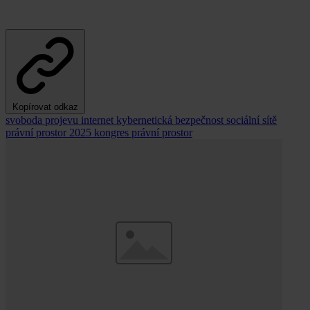
Kopírovat odkaz
svoboda projevu
internet
kybernetická bezpečnost
sociální sítě
právní prostor 2025
kongres právní prostor