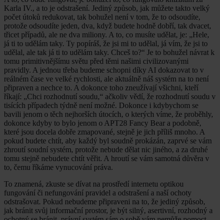
Karla IV., a to je odstrašení. Jediný způsob, jak můžete takto velký
počet útoků redukovat, tak bohužel není v tom, že to odsoudíte,
protože odsoudíte jeden, dva, když budete hodně dobří, tak dvacet,
třicet případů, ale ne dva miliony. A to, co musíte udělat, je: „Hele,
já ti to udělám taky. Ty popíráš, že jsi mi to udělal, já vím, že jsi to
udělal, ale tak já ti to udělám taky. Chceš to?“ Je to bohužel návrat k
tomu primitivnějšímu světu před těmi našimi civilizovanými
pravidly. A jednou třeba budeme schopni díky AI dokazovat to v
reálném čase ve velké rychlosti, ale aktuálně náš systém na to není
připraven a nechce to. A dokonce toho zneužívají všichni, kteří
říkají: „Chci rozhodnutí soudu,“ ačkoliv vědí, že rozhodnutí soudu v
tisících případech týdně není možné. Dokonce i kdybychom se
bavili jenom o těch nejhorších útocích, o kterých víme, že proběhly,
dokonce kdyby to bylo jenom o APT28 Fancy Bear a podobně,
které jsou docela dobře zmapované, stejně je jich příliš mnoho. A
pokud budete chtít, aby každý byl soudně prokázán, zaprvé se vám
zhroutí soudní systém, protože nebude dělat nic jiného, a za druhé
tomu stejně nebudete chtít věřit. A hroutí se vám samotná důvěra v
to, čemu říkáme vynucování práva.
To znamená, zkuste se dívat na prostředí internetu optikou
fungování či nefungování pravidel a odstrašení a naší ochoty
odstrašovat. Pokud nebudeme připraveni na to, že jediný způsob,
jak bránit svůj informační prostor, je být silný, asertivní, rozhodný a
ochotný se bránit, právní systém sám o sobě vám nemůže pomoct.