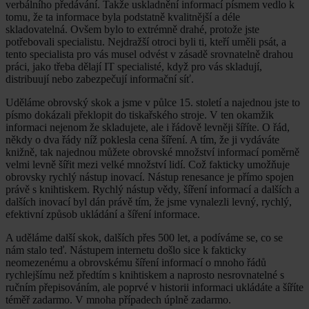
verbálního předávání. Takže uskladnění informací písmem vedlo k
tomu, že ta informace byla podstatně kvalitnější a déle
skladovatelná. Ovšem bylo to extrémně drahé, protože jste
potřebovali specialistu. Nejdražší otroci byli ti, kteří uměli psát, a
tento specialista pro vás musel odvést v zásadě srovnatelně drahou
práci, jako třeba dělají IT specialisté, když pro vás skladují,
distribuují nebo zabezpečují informační síť.
Uděláme obrovský skok a jsme v půlce 15. století a najednou jste to
písmo dokázali překlopit do tiskařského stroje. V ten okamžik
informaci nejenom že skladujete, ale i řádově levněji šíříte. O řád,
někdy o dva řády níž poklesla cena šíření. A tím, že ji vydáváte
knižně, tak najednou můžete obrovské množství informací poměrně
velmi levně šířit mezi velké množství lidí. Což fakticky umožňuje
obrovsky rychlý nástup inovací. Nástup renesance je přímo spojen
právě s knihtiskem. Rychlý nástup vědy, šíření informací a dalších a
dalších inovací byl dán právě tím, že jsme vynalezli levný, rychlý,
efektivní způsob ukládání a šíření informace.
A uděláme další skok, dalších přes 500 let, a podíváme se, co se
nám stalo teď. Nástupem internetu došlo sice k fakticky
neomezenému a obrovskému šíření informací o mnoho řádů
rychlejšímu než předtím s knihtiskem a naprosto nesrovnatelné s
ručním přepisováním, ale poprvé v historii informaci ukládáte a šíříte
téměř zadarmo. V mnoha případech úplně zadarmo.