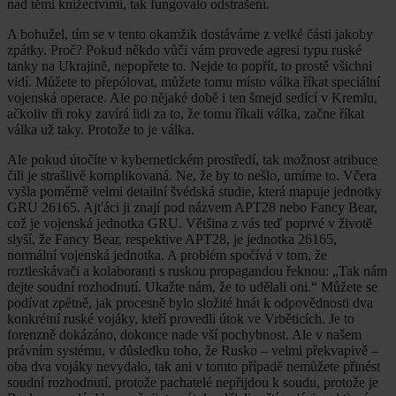
nad těmi knížectvími, tak fungovalo odstrašení.
A bohužel, tím se v tento okamžik dostáváme z velké části jakoby
zpátky. Proč? Pokud někdo vůči vám provede agresi typu ruské
tanky na Ukrajině, nepopřete to. Nejde to popřít, to prostě všichni
vidí. Můžete to přepólovat, můžete tomu místo válka říkat speciální
vojenská operace. Ale po nějaké době i ten šmejd sedící v Kremlu,
ačkoliv tři roky zavírá lidi za to, že tomu říkali válka, začne říkat
válka už taky. Protože to je válka.
Ale pokud útočíte v kybernetickém prostředí, tak možnost atribuce
čili je strašlivě komplikovaná. Ne, že by to nešlo, umíme to. Včera
vyšla poměrně velmi detailní švédská studie, která mapuje jednotky
GRU 26165. Ajťáci ji znají pod názvem APT28 nebo Fancy Bear,
což je vojenská jednotka GRU. Většina z vás teď poprvé v životě
slyší, že Fancy Bear, respektive APT28, je jednotka 26165,
normální vojenská jednotka. A problém spočívá v tom, že
roztleskávači a kolaboranti s ruskou propagandou řeknou: „Tak nám
dejte soudní rozhodnutí. Ukažte nám, že to udělali oni.“ Můžete se
podívat zpětně, jak procesně bylo složité hnát k odpovědnosti dva
konkrétní ruské vojáky, kteří provedli útok ve Vrběticích. Je to
forenzně dokázáno, dokonce nade vší pochybnost. Ale v našem
právním systému, v důsledku toho, že Rusko – velmi překvapivě –
oba dva vojáky nevydalo, tak ani v tomto případě nemůžete přinést
soudní rozhodnutí, protože pachatelé nepřijdou k soudu, protože je