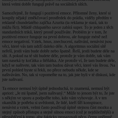
která velmi dobře fungují právě na sociálních sítích.
Samozřejmě, že fungují i pozitivní emoce. Přítomné ženy, které si
koupily nějaký změkčovací prostředek do prádla, viděly předtím v
reklamě chundelatého zajíčka Azurita (ta reklama je stará, tak to
můžu říct). Mládě chlupatého savce zabírá super. To je jeden z těch
standardních triků, který prostě používáte. Problém je v tom, že
pozitivní emoce funguje na první dobrou, ale funguje méně než
emoce negativní. Vztek, hnus, znechucení, naštvání, nenávist jsou
věci, které vás tam udrží daleko déle. A algoritmus sociální sítě
neřeší, jestli vám bude dobře nebo špatně. Řeší, jestli budete déle na
síti. A pokud na té síti budete déle, protože je vám dobře, tak vám
tam naseká ty koťátka a štěňátka. Ale protože ví, že tam budete déle,
když se naštvete, tak vám tam budou dávat věci, které vás štvou. Na
první pohled byste si řekli, no přece nebudu někde, kde se
naštvávám. No, tak si vzpomeňte na to, jak jste byli v té diskusi, kde
jste naštvaní.
Ta emoce nemusí být úplně jednoduchá, to znamená, nemusí být
apriori: „Je mi špatně, jsem naštvaný.“ Může to jenom být to, že jste
s někým ve sporu a podpoříte toho, kdo vám vyhovuje. A v ten
okamžik je potřeba si uvědomit, že lidé, kteří šíří konspirace,
nenávist a vztek, velmi často používají úplně stejnou část mozku a
stejný způsob přístupu a stejně silnou emoci (což je nejdůležitější) a
přesvědčení k tomu, aby fakticky prosazovali něco, čemu upřímně