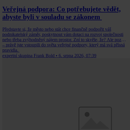
Veřejná podpora: Co potřebujete vědět,
abyste byli v souladu se zákonem
Představte si, že město nebo stát chce finančně podpořit váš
podnikatelský záměr, poskytnout vám dotaci na rozvoj společnosti
nebo třeba zvýhodněný nájem prostor. Zní to skvěle, že? Ale pozor
– právě jste vstoupili do světa veřejné podpory, který má svá přísná
pravidla.
expertní skupina Frank Bold
•
6. srpna 2026, 07:39