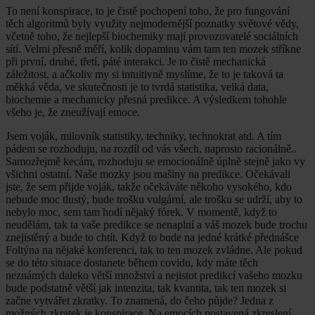
To není konspirace, to je čistě pochopení toho, že pro fungování
těch algoritmů byly využity nejmodernější poznatky světové vědy,
včetně toho, že nejlepší biochemiky mají provozovatelé sociálních
sítí. Velmi přesně měří, kolik dopaminu vám tam ten mozek stříkne
při první, druhé, třetí, páté interakci. Je to čistě mechanická
záležitost, a ačkoliv my si intuitivně myslíme, že to je taková ta
měkká věda, ve skutečnosti je to tvrdá statistika, velká data,
biochemie a mechanicky přesná predikce. A výsledkem tohohle
všeho je, že zneužívají emoce.
Jsem voják, milovník statistiky, techniky, technokrat atd. A tím
pádem se rozhoduju, na rozdíl od vás všech, naprosto racionálně..
Samozřejmě kecám, rozhoduju se emocionálně úplně stejně jako vy
všichni ostatní. Naše mozky jsou mašiny na predikce. Očekávali
jste, že sem přijde voják, takže očekáváte někoho vysokého, kdo
nebude moc tlustý, bude trošku vulgární, ale trošku se udrží, aby to
nebylo moc, sem tam hodí nějaký fórek. V momentě, když to
neudělám, tak ta vaše predikce se nenaplní a váš mozek bude trochu
znejistěný a bude to chtít. Když to bude na jedné krátké přednášce
Foltýna na nějaké konferenci, tak to ten mozek zvládne. Ale pokud
se do této situace dostanete během covidu, kdy máte těch
neznámých daleko větší množství a nejistot predikcí vašeho mozku
bude podstatně větší jak intenzita, tak kvantita, tak ten mozek si
začne vytvářet zkratky. To znamená, do čeho půjde? Jedna z
možných zkratek je konspirace. Na emocích postavená zkreslení,