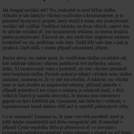
Jak fungují sociální sítě? No, rozhodně to není běžná služba.
Ačkoliv je tak fakticky všichni využíváme a konzumujeme, je to
primárně byznysový projekt, který slouží k tomu, aby poskytovatel
sociální sítě vydělal. Vydělává fakticky na dvou věcech: zaprvé tím,
že užíváte sociální síť, jste konzumenty reklamy, za kterou dostává
platbu poskytovatel. Zároveň ale, aby mohl lépe targetovat reklamu
konkrétně na vás, potřebuje vaše data. Tudíž těží vaše data a pak je
prodává. Opět další, v tomto případě sekundární, příjem.
Jinými slovy, my máme pocit, že využíváme službu sociálních sítí,
kde můžeme fakticky zdarma publikovat své myšlenky, názory,
fotky, AI moderovaná videa a podobně, ale toto všechno primárně
není bezplatná služba. Protože pokud je nějaký výrobek nebo služba
zadarmo, znamená to, že vy jste tím zbožím. A fakticky my všichni
jsme se stali zbožím na targetování reklamy, přičemž jakkoliv v
případě jednotlivců ten výnos z reklamy je relativně malý, v těch
velkých číslech je natolik obrovský, že dneska jsou internetoví
giganti na špici žebříčků jak výnosnosti, tak fakticky i velikosti, v
kapitalizované formě daleko větší než ty největší průmyslové celky.
Co to znamená? Znamená to, že jsme vytvořili prostředí, které je
ještě daleko zranitelnější než třeba energetické sítě. Konkrétně v
případě České republiky třeba je přenosová síť ve srovnání s
evropským průměrem poměrně velmi robustní a vlastně na její limity