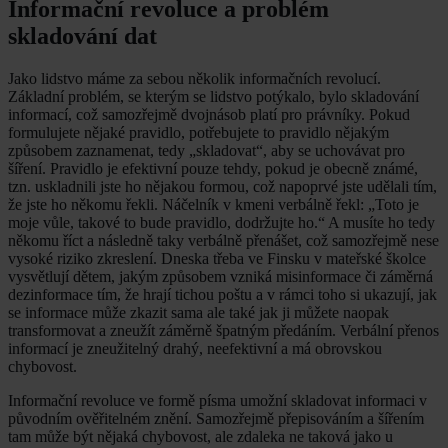
Informační revoluce a problém
skladování dat
Jako lidstvo máme za sebou několik informačních revolucí.
Základní problém, se kterým se lidstvo potýkalo, bylo skladování
informací, což samozřejmě dvojnásob platí pro právníky. Pokud
formulujete nějaké pravidlo, potřebujete to pravidlo nějakým
způsobem zaznamenat, tedy „skladovat“, aby se uchovávat pro
šíření. Pravidlo je efektivní pouze tehdy, pokud je obecně známé,
tzn. uskladnili jste ho nějakou formou, což napoprvé jste udělali tím,
že jste ho někomu řekli. Náčelník v kmeni verbálně řekl: „Toto je
moje vůle, takové to bude pravidlo, dodržujte ho.“ A musíte ho tedy
někomu říct a následně taky verbálně přenášet, což samozřejmě nese
vysoké riziko zkreslení. Dneska třeba ve Finsku v mateřské školce
vysvětlují dětem, jakým způsobem vzniká misinformace či záměrná
dezinformace tím, že hrají tichou poštu a v rámci toho si ukazují, jak
se informace může zkazit sama ale také jak ji můžete naopak
transformovat a zneužít záměrně špatným předáním. Verbální přenos
informací je zneužitelný drahý, neefektivní a má obrovskou
chybovost.
Informační revoluce ve formě písma umožní skladovat informaci v
původním ověřitelném znění. Samozřejmě přepisováním a šířením
tam může být nějaká chybovost, ale zdaleka ne taková jako u