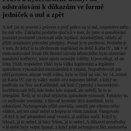
odstrašování k důkazům ve formě
jedniček a nul a zpět
A teď jak to souvisí s právem a proč právo na to má, respektive mělo
by mít vliv. Základní problém spočívá v tom, že jsme si porušování
pravidel postupně cizelovali stále lepšími, detailnějšími, někdy až
příliš detailními právními předpisy. Potud je to pozitivní. Problém je
v tom, že když si to představíte například na době Karla IV., tak v té
rozkouskované Svaté říši římské národa německého bylo obrovské
množství knížectví, které spolu neustále válčily. Upozorňuji, až do
roku 1928, respektive 1945 byla válka legitimním a legálním
způsobem vykonávání mezinárodních vztahů. Nepotřebovali jste
něčí povolení, abyste vedli válku, bylo to čistě na vás. Ve 14. století
za Karla IV. jste ty války mohli vést naprosto běžně, a když se
podíváte na Noc na Karlštejně, tak král Cyperský s bavorským
kurfiřtem tam řeší, kdo koho kde napadl, ale neřeší, že to je
nelegální. Řeší, ať to císař nějakým způsobem rozsoudí. Fakticky to,
co snižovalo intenzitu, a hlavně kvantitu těch konfliktů, bylo
odstrašení. Nefungovala příliš pravidla, neměli jste všemocného
vládce, ani ten císař nebyl schopen to všem zakázat. Fungovalo
„Když ty mě přepadneš mojí vesnici, já udělám totéž. Když ty
řekneš, já to nebyl, já taky řeknu, já to nebyl. A důkazní prostředky
v té době byly velmi špatné, a když ještě nefungoval řád, nadstavba