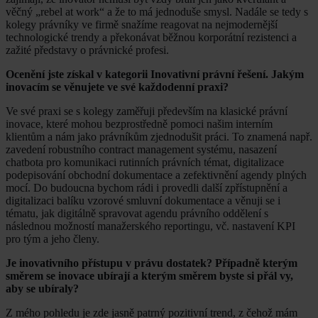
věčný „rebel at work“ a že to má jednoduše smysl. Nadále se tedy s
kolegy právníky ve firmě snažíme reagovat na nejmodernější
technologické trendy a překonávat běžnou korporátní rezistenci a
zažité představy o právnické profesi.
Ocenění jste získal v kategorii Inovativní právní řešení. Jakým
inovacím se věnujete ve své každodenní praxi?
Ve své praxi se s kolegy zaměřuji především na klasické právní
inovace, které mohou bezprostředně pomoci našim interním
klientům a nám jako právníkům zjednodušit práci. To znamená např.
zavedení robustního contract management systému, nasazení
chatbota pro komunikaci rutinních právních témat, digitalizace
podepisování obchodní dokumentace a zefektivnění agendy plných
mocí. Do budoucna bychom rádi i provedli další zpřístupnění a
digitalizaci balíku vzorové smluvní dokumentace a věnuji se i
tématu, jak digitálně spravovat agendu právního oddělení s
následnou možností manažerského reportingu, vč. nastavení KPI
pro tým a jeho členy.
Je inovativního přístupu v právu dostatek? Případně kterým
směrem se inovace ubírají a kterým směrem byste si přál vy,
aby se ubíraly?
Z mého pohledu je zde jasně patrný pozitivní trend, z čehož mám