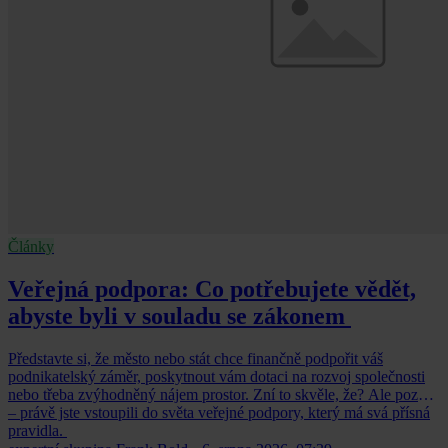
Články
Veřejná podpora: Co potřebujete vědět,
abyste byli v souladu se zákonem
Představte si, že město nebo stát chce finančně podpořit váš
podnikatelský záměr, poskytnout vám dotaci na rozvoj společnosti
nebo třeba zvýhodněný nájem prostor. Zní to skvěle, že? Ale pozor
– právě jste vstoupili do světa veřejné podpory, který má svá přísná
pravidla.