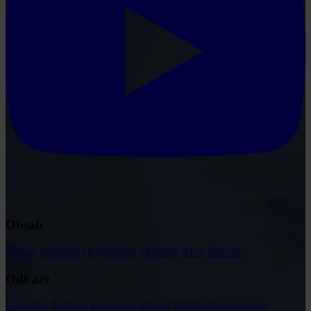
Obsah
Články
Judikatura
Legislativa
Aktuality
Akce
Podcasty
Odkazy
O portálu
Redakce
Podmínky užívání
Publikační podmínky