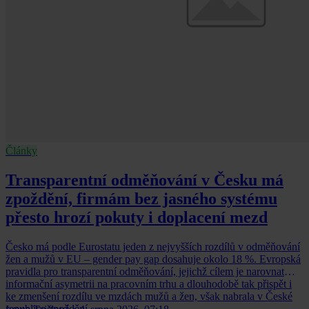
Články
Transparentní odměňování v Česku má
zpoždění, firmám bez jasného systému
přesto hrozí pokuty i doplacení mezd
Česko má podle Eurostatu jeden z nejvyšších rozdílů v odměňování
žen a mužů v EU – gender pay gap dosahuje okolo 18 %. Evropská
pravidla pro transparentní odměňování, jejichž cílem je narovnat
informační asymetrii na pracovním trhu a dlouhodobě tak přispět i
ke zmenšení rozdílu ve mzdách mužů a žen, však nabrala v České
republice zpoždění.