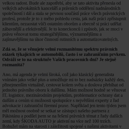
velkou radost. Bude ale zapotřebí, aby se tato aktivita přenesla od
velkých advokátních kanceláří a právních oddělení nadnárodních
společností i dál a stala se pevnou součástí práce všech právnických
profesí, protože je to z mého pohledu cesta, jak naši práci zpřístupnit
klientům, nezaostat vůči ostatním oborům a obecně si práci udělat
zábavnější a efektivnější. Je to koneckonců i způsob, jak se moci v
právu věnovat tomu strategičtějšímu, významnějšímu a
zajímavějšímu na úkor činností rutinních a automatizovatelných.
Zdá se, že se věnujete velmi rozmanitému spektru právních
otázek týkajících se automobilů, často i se zahraničním prvkem.
Odráží se to na struktuře Vašich pracovních dní? Je stejně
rozmanitá?
Ano, má agenda je velmi široká, což jako klasický generalista
vnímám jako velké plus a umožňuje mi to bez nadsázky každý den,
přinejmenším virtuálně, cestovat kolem světa a doslova přebíhat od
jednoho právního oboru k dalšímu. Mám možnost hodně se věnovat
IT, logistice, mezinárodním projektům, problematice ochrany dat a
dalším a cením si možnosti spolupráce s největšími experty z řad
advokacie i zahraniční firemní praxe. Například jen tento týden jsem
měl možnost osobně se setkat se zástupci našeho partnera z
Pákistánu a podílel jsem se na řešení právních témat z řady dalších
zemí, kdy ŠKODA AUTO je aktivní na více než 100 trzích.
Bohužel mám na starosti i záležitosti spojené s našimi aktivitami v