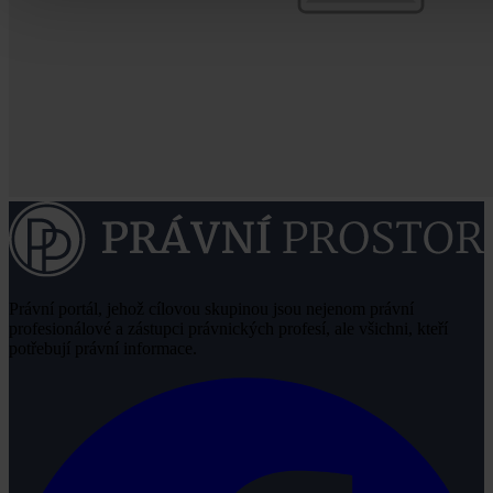
Právní portál, jehož cílovou skupinou jsou nejenom právní
profesionálové a zástupci právnických profesí, ale všichni, kteří
potřebují právní informace.