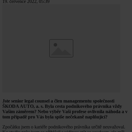
19. července 2022, 05:39
Jste senior legal counsel a člen managementu společnosti
ŠKODA AUTO, a. s. Byla cesta podnikového právníka vždy
Vaším záměrem? Nebo výběr Vaší profese ovlivnila náhoda a v
tom případě pro Vás byla spíše nečekaně naplňující?
Zpočátku jsem o kariéře podnikového právníka určitě neuvažoval.