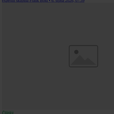
expertní skupina Frank Bold
•
6. srpna 2026, 07:39
Články