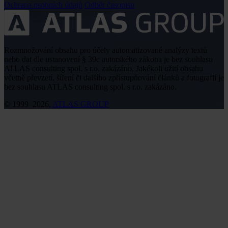
Ochrana osobních údajů
Odběr časopisu
Rozmnožování obsahu pro účely automatizované analýzy textů
nebo dat dle ustanovení § 39c autorského zákona je bez souhlasu
ATLAS consulting spol. s r.o. zakázáno. Jakékoli užití obsahu
včetně převzetí, šíření či dalšího zpřístupňování článků a fotografií je
bez souhlasu ATLAS consulting spol. s r.o. zakázáno.
© 1999–2026,
ATLAS GROUP