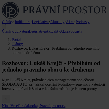
Články
•
Judikatura
•
Legislativa
•
Aktuality
•
Akce
•
Podcasty
Články
Judikatura
Legislativa
Aktuality
Akce
Podcasty
Portál
Články
Rozhovor: Lukáš Krejčí - Přebíhám od jednoho právního
oboru ke druhému
Rozhovor: Lukáš Krejčí - Přebíhám od
jednoho právního oboru ke druhému
Mgr. Lukáš Krejčí, právník a člen managementu společnosti
ŠKODA AUTO a.s., získal ocenění Podnikový právník v kategorii
Inovativní právní řešení a v letošním ročníku je členem poroty.
Nina Veselá
redaktorka, Právní prostor.cz