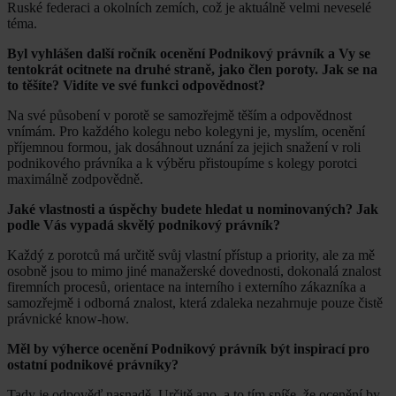
Ruské federaci a okolních zemích, což je aktuálně velmi neveselé
téma.
Byl vyhlášen další ročník ocenění Podnikový právník a Vy se
tentokrát ocitnete na druhé straně, jako člen poroty. Jak se na
to těšíte? Vidíte ve své funkci odpovědnost?
Na své působení v porotě se samozřejmě těším a odpovědnost
vnímám. Pro každého kolegu nebo kolegyni je, myslím, ocenění
příjemnou formou, jak dosáhnout uznání za jejich snažení v roli
podnikového právníka a k výběru přistoupíme s kolegy porotci
maximálně zodpovědně.
Jaké vlastnosti a úspěchy budete hledat u nominovaných? Jak
podle Vás vypadá skvělý podnikový právník?
Každý z porotců má určitě svůj vlastní přístup a priority, ale za mě
osobně jsou to mimo jiné manažerské dovednosti, dokonalá znalost
firemních procesů, orientace na interního i externího zákazníka a
samozřejmě i odborná znalost, která zdaleka nezahrnuje pouze čistě
právnické know-how.
Měl by výherce ocenění Podnikový právník být inspirací pro
ostatní podnikové právníky?
Tady je odpověď nasnadě. Určitě ano, a to tím spíše, že ocenění by