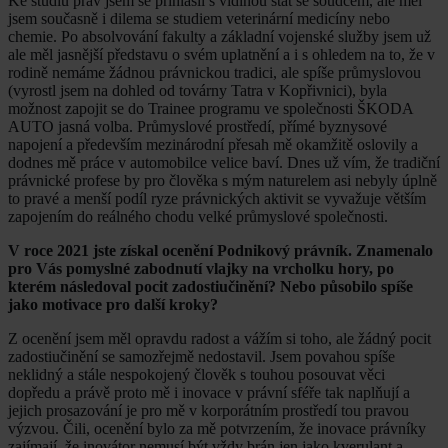
Ke studiu práv jsem se přihlásil s vidinou stát se soudcem, ale měl
jsem současně i dilema se studiem veterinární medicíny nebo
chemie. Po absolvování fakulty a základní vojenské služby jsem už
ale měl jasnější představu o svém uplatnění a i s ohledem na to, že v
rodině nemáme žádnou právnickou tradici, ale spíše průmyslovou
(vyrostl jsem na dohled od továrny Tatra v Kopřivnici), byla
možnost zapojit se do Trainee programu ve společnosti ŠKODA
AUTO jasná volba. Průmyslové prostředí, přímé byznysové
napojení a především mezinárodní přesah mě okamžitě oslovily a
dodnes mě práce v automobilce velice baví. Dnes už vím, že tradiční
právnické profese by pro člověka s mým naturelem asi nebyly úplně
to pravé a menší podíl ryze právnických aktivit se vyvažuje větším
zapojením do reálného chodu velké průmyslové společnosti.
V roce 2021 jste získal ocenění Podnikový právník. Znamenalo
pro Vás pomyslné zabodnutí vlajky na vrcholku hory, po
kterém následoval pocit zadostiučinění? Nebo působilo spíše
jako motivace pro další kroky?
Z ocenění jsem měl opravdu radost a vážím si toho, ale žádný pocit
zadostiučinění se samozřejmě nedostavil. Jsem povahou spíše
neklidný a stále nespokojený člověk s touhou posouvat věci
dopředu a právě proto mě i inovace v právní sféře tak naplňují a
jejich prosazování je pro mě v korporátním prostředí tou pravou
výzvou. Čili, ocenění bylo za mě potvrzením, že inovace právníky
zajímají, že inovátor nemusí být vždy brán jen jako kverulant a