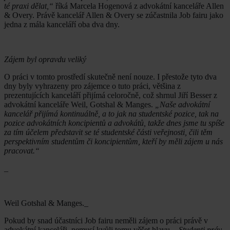
té praxi dělat,“
říká Marcela Hogenová z advokátní kanceláře Allen
& Overy. Právě kancelář Allen & Overy se zúčastnila Job fairu jako
jedna z mála kanceláří oba dva dny.
Zájem byl opravdu veliký
O práci v tomto prostředí skutečně není nouze. I přestože tyto dva
dny byly vyhrazeny pro zájemce o tuto práci, většina z
prezentujících kanceláří přijímá celoročně, což shrnul Jiří Besser z
advokátní kanceláře Weil, Gotshal & Manges.
„Naše advokátní
kancelář přijímá kontinuálně, a to jak na studentské pozice, tak na
pozice advokátních koncipientů a advokátů, takže dnes jsme tu spíše
za tím účelem představit se té studentské části veřejnosti, čili těm
perspektivním studentům či koncipientům, kteří by měli zájem u nás
pracovat.“
_
Weil Gotshal & Manges._
Pokud by snad účastníci Job fairu neměli zájem o práci právě v
advokátní kanceláři, nemusí kvůli tomu věšet hlavu.
„Studenti práv