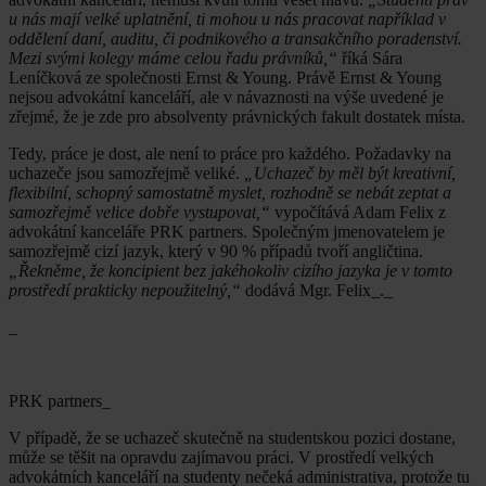
u nás mají velké uplatnění, ti mohou u nás pracovat například v
oddělení daní, auditu, či podnikového a transakčního poradenství.
Mezi svými kolegy máme celou řadu právníků,“
říká Sára
Leníčková ze společnosti Ernst & Young. Právě Ernst & Young
nejsou advokátní kanceláří, ale v návaznosti na výše uvedené je
zřejmé, že je zde pro absolventy právnických fakult dostatek místa.
Tedy, práce je dost, ale není to práce pro každého. Požadavky na
uchazeče jsou samozřejmě veliké.
„Uchazeč by měl být kreativní,
flexibilní, schopný samostatně myslet, rozhodně se nebát zeptat a
samozřejmě velice dobře vystupovat,“
vypočítává Adam Felix z
advokátní kanceláře PRK partners. Společným jmenovatelem je
samozřejmě cizí jazyk, který v 90 % případů tvoří angličtina.
„Řekněme, že koncipient bez jakéhokoliv cizího jazyka je v tomto
prostředí prakticky nepoužitelný,“
dodává Mgr. Felix_._
_
PRK partners_
V případě, že se uchazeč skutečně na studentskou pozici dostane,
může se těšit na opravdu zajímavou práci. V prostředí velkých
advokátních kanceláří na studenty nečeká administrativa, protože tu