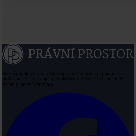
Právní portál, jehož cílovou skupinou jsou nejenom právní
profesionálové a zástupci právnických profesí, ale všichni, kteří
potřebují právní informace.