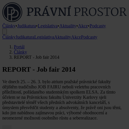
Články
•
Judikatura
•
Legislativa
•
Aktuality
•
Akce
•
Podcasty
Články
Judikatura
Legislativa
Aktuality
Akce
Podcasty
Portál
Články
REPORT - Job fair 2014
REPORT - Job fair 2014
Ve dnech 25. – 26. 3. bylo atrium pražské právnické fakulty
dějištěm tradičního JOB FAIRU neboli veletrhu pracovních
příležitostí, pořádaného studentským spolkem ELSA. Za tímto
účelem se na Právnickou fakultu Univerzity Karlovy sjeli
představitelé téměř všech předních advokátních kanceláří, s
úmyslem přesvědčit studenty a absolventy, že právě oni jsou těmi,
kdo jim nabídnou zajímavou práci, výborné ohodnocení a
neomezené možnosti osobního růstu a seberealizace.