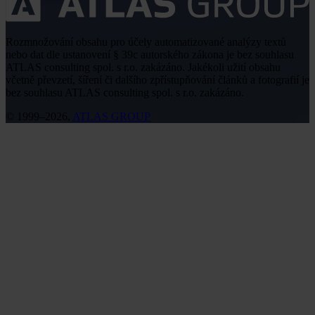
Rozmnožování obsahu pro účely automatizované analýzy textů
nebo dat dle ustanovení § 39c autorského zákona je bez souhlasu
ATLAS consulting spol. s r.o. zakázáno. Jakékoli užití obsahu
včetně převzetí, šíření či dalšího zpřístupňování článků a fotografií je
bez souhlasu ATLAS consulting spol. s r.o. zakázáno.
© 1999–2026,
ATLAS GROUP