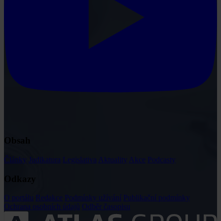
Obsah
Články
Judikatura
Legislativa
Aktuality
Akce
Podcasty
Odkazy
O portálu
Redakce
Podmínky užívání
Publikační podmínky
Ochrana osobních údajů
Odběr časopisu