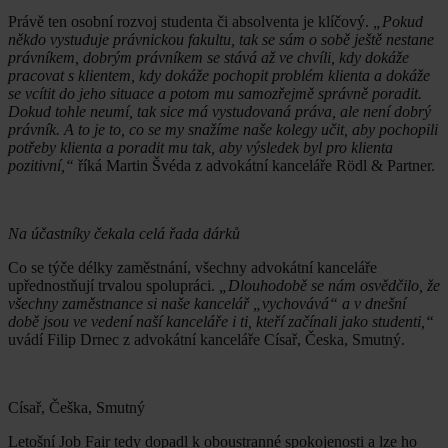
Právě ten osobní rozvoj studenta či absolventa je klíčový.
„Pokud
někdo vystuduje právnickou fakultu, tak se sám o sobě ještě nestane
právníkem, dobrým právníkem se stává až ve chvíli, kdy dokáže
pracovat s klientem, kdy dokáže pochopit problém klienta a dokáže
se vcítit do jeho situace a potom mu samozřejmě správně poradit.
Dokud tohle neumí, tak sice má vystudovaná práva, ale není dobrý
právník. A to je to, co se my snažíme naše kolegy učit, aby pochopili
potřeby klienta a poradit mu tak, aby výsledek byl pro klienta
pozitivní,“
říká Martin Švéda z advokátní kanceláře Rödl & Partner.
Na účastníky čekala celá řada dárků
Co se týče délky zaměstnání, všechny advokátní kanceláře
upřednostňují trvalou spolupráci.
„Dlouhodobě se nám osvědčilo, že
všechny zaměstnance si naše kancelář „vychovává“ a v dnešní
době jsou ve vedení naší kanceláře i ti, kteří začínali jako studenti,“
uvádí Filip Drnec z advokátní kanceláře Císař, Česka, Smutný.
Císař, Češka, Smutný
Letošní Job Fair tedy dopadl k oboustranné spokojenosti a lze ho