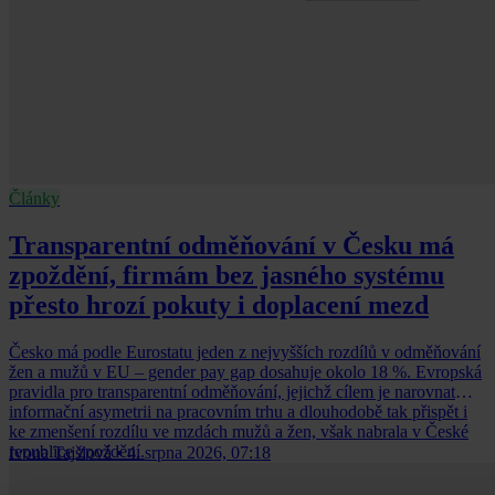
Články
Transparentní odměňování v Česku má
zpoždění, firmám bez jasného systému
přesto hrozí pokuty i doplacení mezd
Česko má podle Eurostatu jeden z nejvyšších rozdílů v odměňování
žen a mužů v EU – gender pay gap dosahuje okolo 18 %. Evropská
pravidla pro transparentní odměňování, jejichž cílem je narovnat
informační asymetrii na pracovním trhu a dlouhodobě tak přispět i
ke zmenšení rozdílu ve mzdách mužů a žen, však nabrala v České
republice zpoždění.
Ivona Tajšlová
•
4. srpna 2026, 07:18