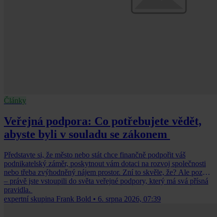
Články
Veřejná podpora: Co potřebujete vědět,
abyste byli v souladu se zákonem
Představte si, že město nebo stát chce finančně podpořit váš
podnikatelský záměr, poskytnout vám dotaci na rozvoj společnosti
nebo třeba zvýhodněný nájem prostor. Zní to skvěle, že? Ale pozor
– právě jste vstoupili do světa veřejné podpory, který má svá přísná
pravidla.
expertní skupina Frank Bold
•
6. srpna 2026, 07:39