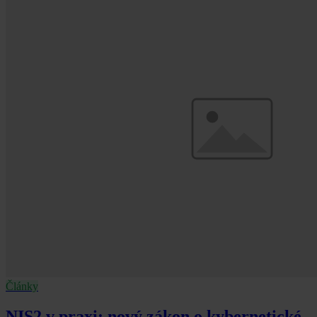
Články
NIS2 v praxi: nový zákon o kybernetické