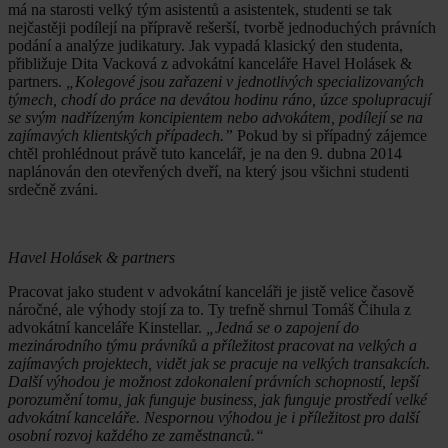
má na starosti velký tým asistentů a asistentek, studenti se tak
nejčastěji podílejí na přípravě rešerší, tvorbě jednoduchých právních
podání a analýze judikatury. Jak vypadá klasický den studenta,
přibližuje Dita Vacková z advokátní kanceláře Havel Holásek &
partners.
„
Kolegové jsou zařazeni v jednotlivých specializovaných
týmech, chodí do práce na devátou hodinu ráno, úzce spolupracují
se svým nadřízeným koncipientem nebo advokátem, podílejí se na
zajímavých klientských případech.”
Pokud by si případný zájemce
chtěl prohlédnout právě tuto kancelář, je na den 9. dubna 2014
naplánován den otevřených dveří, na který jsou všichni studenti
srdečně zváni.
Havel Holásek & partners
Pracovat jako student v advokátní kanceláři je jistě velice časově
náročné, ale výhody stojí za to. Ty trefně shrnul Tomáš Čihula z
advokátní kanceláře Kinstellar.
„Jedná se o zapojení do
mezinárodního týmu právníků a příležitost pracovat na velkých a
zajímavých projektech, vidět jak se pracuje na velkých transakcích.
Další výhodou je možnost zdokonalení právních schopností, lepší
porozumění tomu, jak funguje business, jak funguje prostředí velké
advokátní kanceláře. Nespornou výhodou je i příležitost pro další
osobní rozvoj každého ze zaměstnanců.“