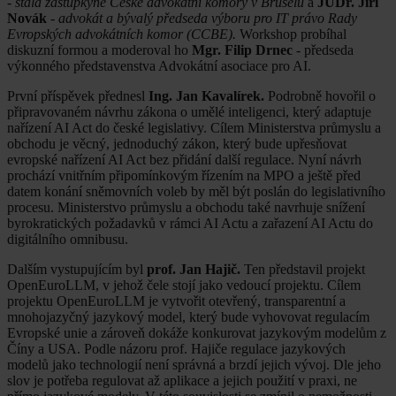
-
stálá zástupkyně České advokátní komory v Bruselu
a
JUDr. Jiří
Novák
-
advokát a bývalý předseda výboru pro IT právo Rady
Evropských advokátních komor (CCBE).
Workshop probíhal
diskuzní formou a moderoval ho
Mgr. Filip Drnec
- předseda
výkonného představenstva Advokátní asociace pro AI.
První příspěvek přednesl
Ing. Jan Kavalírek.
Podrobně hovořil o
připravovaném návrhu zákona o umělé inteligenci, který adaptuje
nařízení AI Act do české legislativy. Cílem Ministerstva průmyslu a
obchodu je věcný, jednoduchý zákon, který bude upřesňovat
evropské nařízení AI Act bez přidání další regulace. Nyní návrh
prochází vnitřním připomínkovým řízením na MPO a ještě před
datem konání sněmovních voleb by měl být poslán do legislativního
procesu. Ministerstvo průmyslu a obchodu také navrhuje snížení
byrokratických požadavků v rámci AI Actu a zařazení AI Actu do
digitálního omnibusu.
Dalším vystupujícím byl
prof. Jan Hajič.
Ten představil projekt
OpenEuroLLM, v jehož čele stojí jako vedoucí projektu. Cílem
projektu OpenEuroLLM je vytvořit otevřený, transparentní a
mnohojazyčný jazykový model, který bude vyhovovat regulacím
Evropské unie a zároveň dokáže konkurovat jazykovým modelům z
Číny a USA. Podle názoru prof. Hajiče regulace jazykových
modelů jako technologií není správná a brzdí jejich vývoj. Dle jeho
slov je potřeba regulovat až aplikace a jejich použití v praxi, ne