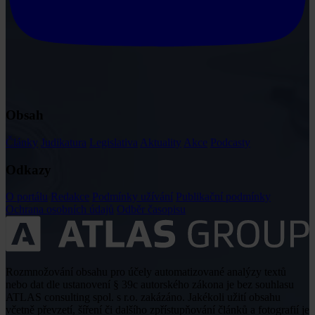
Obsah
Články
Judikatura
Legislativa
Aktuality
Akce
Podcasty
Odkazy
O portálu
Redakce
Podmínky užívání
Publikační podmínky
Ochrana osobních údajů
Odběr časopisu
Rozmnožování obsahu pro účely automatizované analýzy textů
nebo dat dle ustanovení § 39c autorského zákona je bez souhlasu
ATLAS consulting spol. s r.o. zakázáno. Jakékoli užití obsahu
včetně převzetí, šíření či dalšího zpřístupňování článků a fotografií je