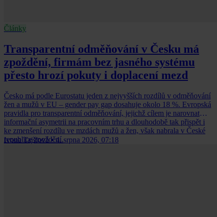
Články
Transparentní odměňování v Česku má
zpoždění, firmám bez jasného systému
přesto hrozí pokuty i doplacení mezd
Česko má podle Eurostatu jeden z nejvyšších rozdílů v odměňování
žen a mužů v EU – gender pay gap dosahuje okolo 18 %. Evropská
pravidla pro transparentní odměňování, jejichž cílem je narovnat
informační asymetrii na pracovním trhu a dlouhodobě tak přispět i
ke zmenšení rozdílu ve mzdách mužů a žen, však nabrala v České
republice zpoždění.
Ivona Tajšlová
•
4. srpna 2026, 07:18