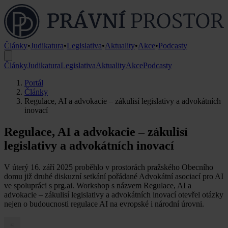
Články
•
Judikatura
•
Legislativa
•
Aktuality
•
Akce
•
Podcasty
Články
Judikatura
Legislativa
Aktuality
Akce
Podcasty
Portál
Články
Regulace, AI a advokacie – zákulisí legislativy a advokátních
inovací
Regulace, AI a advokacie – zákulisí
legislativy a advokátních inovací
V úterý 16. září 2025 proběhlo v prostorách pražského Obecního
domu již druhé diskuzní setkání pořádané Advokátní asociací pro AI
ve spolupráci s prg.ai. Workshop s názvem Regulace, AI a
advokacie – zákulisí legislativy a advokátních inovací otevřel otázky
nejen o budoucnosti regulace AI na evropské i národní úrovni.