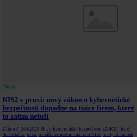
Články
NIS2 v praxi: nový zákon o kybernetické
bezpečnosti dopadne na tisíce firem, které
to zatím netuší
Zákon č. 264/2025 Sb., o kybernetické bezpečnosti (ZoKB), který
do českého práva přenáší evropskou směrnici NIS2, nabyl účinnosti