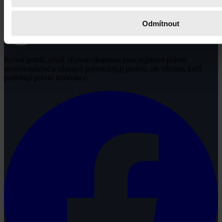
Odmítnout
Právní portál, jehož cílovou skupinou jsou nejenom právní
profesionálové a zástupci právnických profesí, ale všichni, kteří
potřebují právní informace.