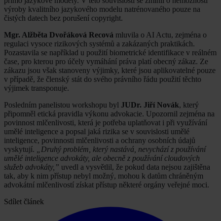
přímo jazykové modely. V této souvislosti se zmínil o nemožnosti
výroby kvalitního jazykového modelu natrénovaného pouze na
čistých datech bez porušení copyright.
Mgr. Alžběta Dvořáková Recová
mluvila o AI Actu, zejména o
regulaci vysoce rizikových systémů a zakázaných praktikách.
Pozastavila se například u použití biometrické identifikace v reálném
čase, pro kterou pro účely vymáhání práva platí obecný zákaz. Ze
zákazu jsou však stanoveny výjimky, které jsou aplikovatelné pouze
v případě, že členský stát do svého právního řádu použití těchto
výjimek transponuje.
Posledním panelistou workshopu byl
JUDr. Jiří Novák
, který
připomněl etická pravidla výkonu advokacie. Upozornil zejména na
povinnost mlčenlivosti, která je potřeba uplatňovat i při využívání
umělé inteligence a popsal jaká rizika se v souvislosti umělé
inteligence, povinnosti mlčenlivosti a ochrany osobních údajů
vyskytují.
„Druhý problém, který nastává, nevychází z používání
umělé inteligence advokáty, ale obecně z používání cloudových
služeb advokáty,”
uvedl a vysvětlil, že pokud data nejsou zajištěna
tak, aby k nim přístup nebyl možný, mohou k datům chráněným
advokátní mlčenlivostí získat přístup některé orgány veřejné moci.
Sdílet článek