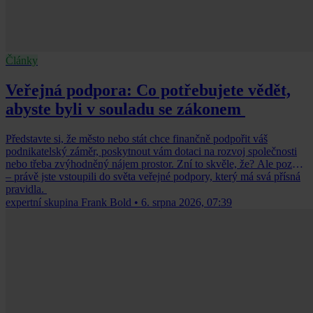
Články
Veřejná podpora: Co potřebujete vědět,
abyste byli v souladu se zákonem
Představte si, že město nebo stát chce finančně podpořit váš
podnikatelský záměr, poskytnout vám dotaci na rozvoj společnosti
nebo třeba zvýhodněný nájem prostor. Zní to skvěle, že? Ale pozor
– právě jste vstoupili do světa veřejné podpory, který má svá přísná
pravidla.
expertní skupina Frank Bold
•
6. srpna 2026, 07:39