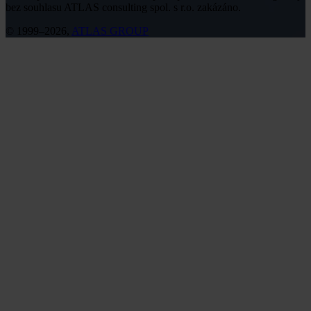
bez souhlasu ATLAS consulting spol. s r.o. zakázáno.
© 1999–2026,
ATLAS GROUP