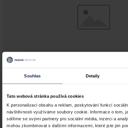
Souhlas
Detaily
Články
Kdy je možné sáhnout po jinak
Tato webová stránka používá cookies
urážlivých označeních?
K personalizaci obsahu a reklam, poskytování funkcí sociáln
návštěvnosti využíváme soubory cookie. Informace o tom, j
Tento článek shrnuje nedávný rozsudek Evropského soudu pro
lidská práva (ESLP) v kauze Mortensen proti Dánsku, který může
sdílíme se svými partnery pro sociální média, inzerci a analý
sehrát roli v dalším řešení obdobných případů na ochranu osobnosti,
mohou zkombinovat s dalšími informacemi, které jste jim posk