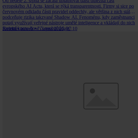
Od neděle 2. srpna se začala uplatňovat další důležitá část
evropského AI Actu, která se týká transparentnosti. Firmy si sice po
červnovém odkladu části pravidel oddechly, ale většina z nich stále
podceňuje rizika takzvané Shadow AI. Fenoménu, kdy zaměstnanci
potají využívají veřejné nástroje umělé inteligence a vkládají do nich
firemní know-how či osobní údaje.
Kolektiv autorů
•
7. srpna 2026, 07:10