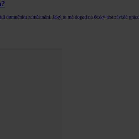
u?
vádí domněnku zaměstnání. Jaký to má dopad na český test závislé prác