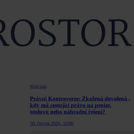
Podcasty
Právní Kontroverze: Zkažená dovolená -
kdy má cestující právo na peníze,
omluvu nebo náhradní řešení?
30. června 2026, 10:00