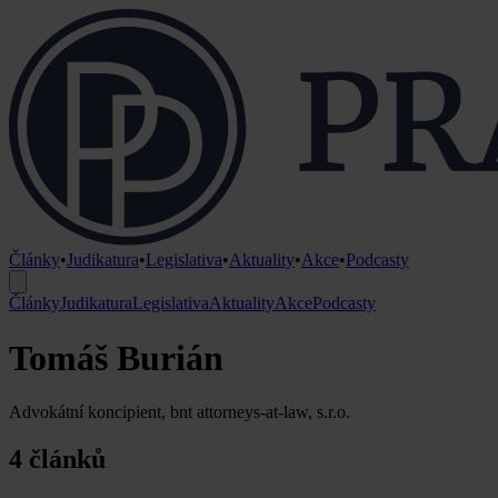
Články
•
Judikatura
•
Legislativa
•
Aktuality
•
Akce
•
Podcasty
Články
Judikatura
Legislativa
Aktuality
Akce
Podcasty
Tomáš Burián
Advokátní koncipient, bnt attorneys-at-law, s.r.o.
4 článků