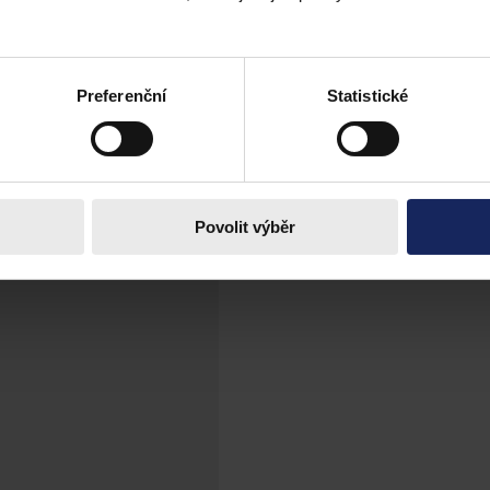
ely zákoníku práce
ěrného výdělku, který se projeví zejména u výpočtu náhrad mzdy a plat
Preferenční
Statistické
Povolit výběr