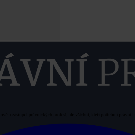
vé a zástupci právnických profesí, ale všichni, kteří potřebují právní 