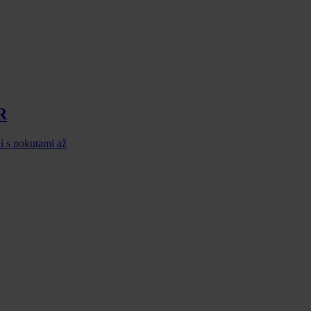
R
ní s pokutami až