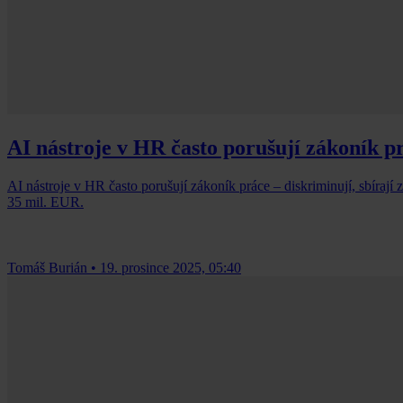
AI nástroje v HR často porušují zákoník p
AI nástroje v HR často porušují zákoník práce – diskriminují, sbírají
35 mil. EUR.
Tomáš Burián
•
19. prosince 2025, 05:40