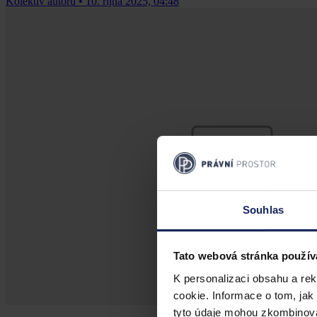
Kolektiv autorů
•
10. října 2025, 04:48
Souhlas
Tato webová stránka použív
K personalizaci obsahu a re
cookie. Informace o tom, jak
tyto údaje mohou zkombinovat