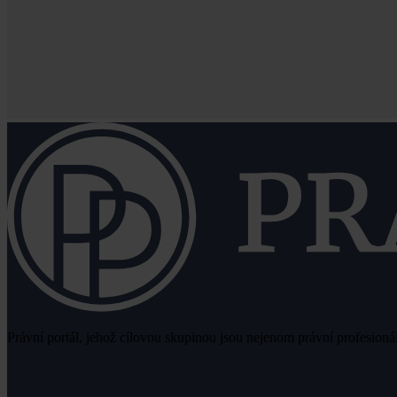
Právní portál, jehož cílovou skupinou jsou nejenom právní profesionálo