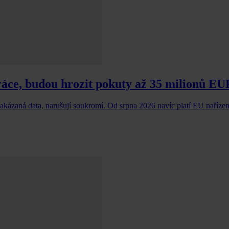
ráce, budou hrozit pokuty až 35 milionů EU
 zakázaná data, narušují soukromí. Od srpna 2026 navíc platí EU naříze