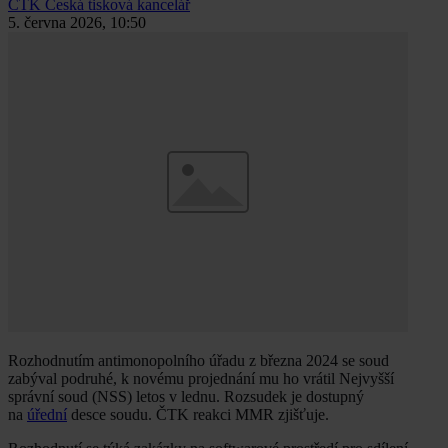
ČTK
Česká tisková kancelář
5. června 2026, 10:50
Rozhodnutím antimonopolního úřadu z března 2024 se soud
zabýval podruhé, k novému projednání mu ho vrátil Nejvyšší
správní soud (NSS) letos v lednu. Rozsudek je dostupný
na
úřední
desce soudu. ČTK reakci MMR zjišťuje.