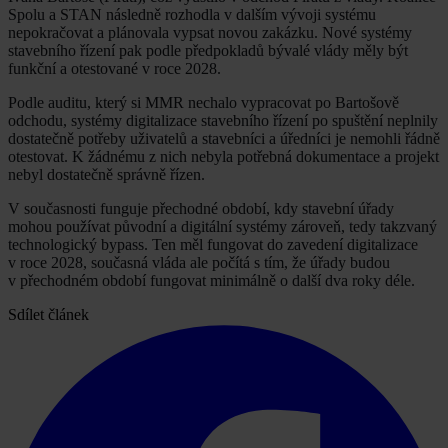
Spolu a STAN následně rozhodla v dalším vývoji systému
nepokračovat a plánovala vypsat novou zakázku. Nové systémy
stavebního řízení pak podle předpokladů bývalé vlády měly být
funkční a otestované v roce 2028.
Podle auditu, který si MMR nechalo vypracovat po Bartošově
odchodu, systémy digitalizace stavebního řízení po spuštění neplnily
dostatečně potřeby uživatelů a stavebníci a úředníci je nemohli řádně
otestovat. K žádnému z nich nebyla potřebná dokumentace a projekt
nebyl dostatečně správně řízen.
V současnosti funguje přechodné období, kdy stavební úřady
mohou používat původní a digitální systémy zároveň, tedy takzvaný
technologický bypass. Ten měl fungovat do zavedení digitalizace
v roce 2028, současná vláda ale počítá s tím, že úřady budou
v přechodném období fungovat minimálně o další dva roky déle.
Sdílet článek