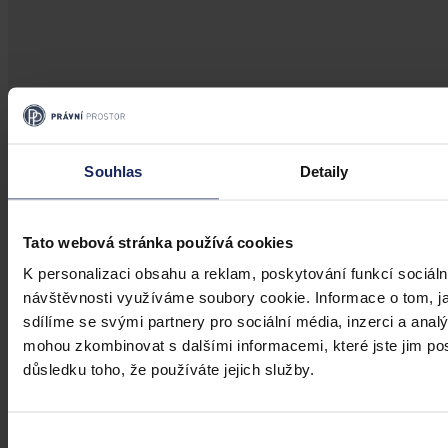
Aktuality
Souhlas
Detaily
Změnu financování ČT, kterou plánuje
vláda, označil Senát za nežádoucí
Tato webová stránka používá cookies
Praha 29. července (ČTK) - Změnu financování České televize
K personalizaci obsahu a reklam, poskytování funkcí sociáln
(ČT), kterou plánuje vládní koalice, označil dnes Senát za
návštěvnosti využíváme soubory cookie. Informace o tom, j
nežádoucí, nekoncepční a odporující platným pravidlům EU.
sdílíme se svými partnery pro sociální média, inzerci a analý
mohou zkombinovat s dalšími informacemi, které jste jim posk
ČTK
•
30. července 2026, 10:35
důsledku toho, že používáte jejich služby.
Výběr