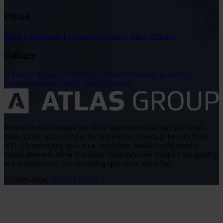
Obsah
Články
Judikatura
Legislativa
Aktuality
Akce
Podcasty
Odkazy
O portálu
Redakce
Podmínky užívání
Publikační podmínky
Ochrana osobních údajů
Odběr časopisu
Rozmnožování obsahu pro účely automatizované analýzy textů
nebo dat dle ustanovení § 39c autorského zákona je bez souhlasu
ATLAS consulting spol. s r.o. zakázáno. Jakékoli užití obsahu
včetně převzetí, šíření či dalšího zpřístupňování článků a fotografií je
bez souhlasu ATLAS consulting spol. s r.o. zakázáno.
© 1999–2026,
ATLAS GROUP