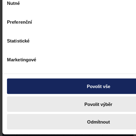
Nutné
souhlasu
Preferenční
Statistické
Marketingové
Povolit vše
Povolit výběr
Odmítnout
Právní portál, jehož cílovou skupinou jsou nejenom právní