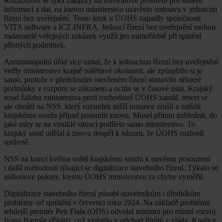
Rozhodnutí se týká zakázky na softwarové prostředí pro sdílení
informací a dat, na kterou ministerstvo uzavřelo smlouvu v jednacím
řízení bez uveřejnění. Tento krok u ÚOHS napadly společnosti
VITA software a ICZ.INFRA. Jednací řízení bez uveřejnění mohou
zadavatelé veřejných zakázek využít jen mimořádně při splnění
přísných podmínek.
Antimonopolní úřad sice uznal, že k jednacímu řízení bez uveřejnění
vedly ministerstvo krajně naléhavé okolnosti, ale způsobilo si je
samo, protože v předchozím otevřeném řízení stanovilo některé
podmínky v rozporu se zákonem a ocitlo se v časové tísni. Krajský
soud žalobu ministerstva proti rozhodnutí ÚOHS zamítl, resort se
ale obrátil na NSS, který rozsudek nižší instance zrušil a nařídil
krajskému soudu případ posoudit znovu. Musel přitom zohlednit, do
jaké míry se na vzniklé situaci podílelo samo ministerstvo. To
krajský soud udělal a znovu dospěl k názoru, že ÚOHS rozhodl
správně.
NSS na konci května vrátil krajskému soudu k novému posouzení
i další rozhodnutí týkající se digitalizace stavebního řízení. Týkalo se
milionové pokuty, kterou ÚOHS ministerstvu za chyby vyměřil.
Digitalizace stavebního řízení působí stavebníkům i úředníkům
problémy od spuštění v červenci roku 2024. Na základě problémů
tehdejší premiér Petr Fiala (ODS) odvolal ministra pro místní rozvoj
Ivana Bartoše (Piráti), což vyústilo v odchod Pirátů z vlády. Koalice