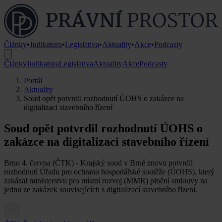
Články
•
Judikatura
•
Legislativa
•
Aktuality
•
Akce
•
Podcasty
Články
Judikatura
Legislativa
Aktuality
Akce
Podcasty
Portál
Aktuality
Soud opět potvrdil rozhodnutí ÚOHS o zakázce na
digitalizaci stavebního řízení
Soud opět potvrdil rozhodnutí ÚOHS o
zakázce na digitalizaci stavebního řízení
Brno 4. června (ČTK) - Krajský soud v Brně znovu potvrdil
rozhodnutí Úřadu pro ochranu hospodářské soutěže (ÚOHS), který
zakázal ministerstvu pro místní rozvoj (MMR) plnění smlouvy na
jednu ze zakázek souvisejících s digitalizací stavebního řízení.