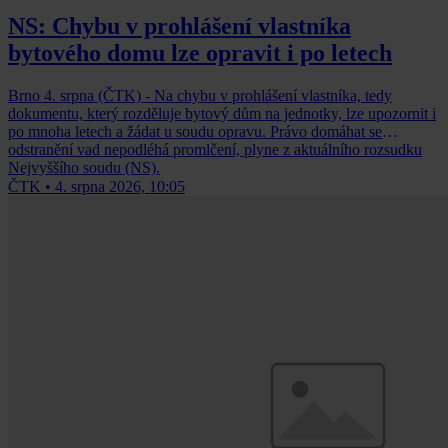
NS: Chybu v prohlášení vlastníka
bytového domu lze opravit i po letech
Brno 4. srpna (ČTK) - Na chybu v prohlášení vlastníka, tedy
dokumentu, který rozděluje bytový dům na jednotky, lze upozornit i
po mnoha letech a žádat u soudu opravu. Právo domáhat se
odstranění vad nepodléhá promlčení, plyne z aktuálního rozsudku
Nejvyššího soudu (NS).
ČTK
•
4. srpna 2026, 10:05