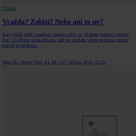
Články
Vražda? Zabití? Nebo ani to ne?
Kdy půjde ještě o nutnou obranu a kdy se již bude jednat o trestný
čin? Ukážeme si na případu, kde se ukázala velmi spornou otázka
právní kvalifikace.
Mgr. Bc. David Texl, LL.M.
•
17. března 2021, 05:24