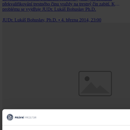
překvalifikování trestného činu vraždy na trestný čin zabití. K
problému se vyjdřuje JUDr. Lukáš Bohuslav Ph.D.
JUDr. Lukáš Bohuslav, Ph.D.
•
4. března 2014, 23:00