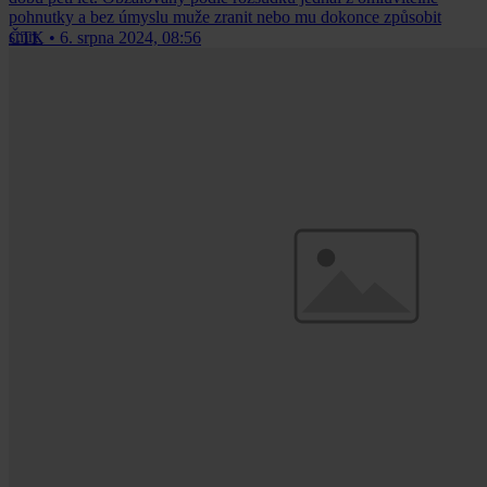
pohnutky a bez úmyslu muže zranit nebo mu dokonce způsobit
smrt.
ČTK
•
6. srpna 2024, 08:56