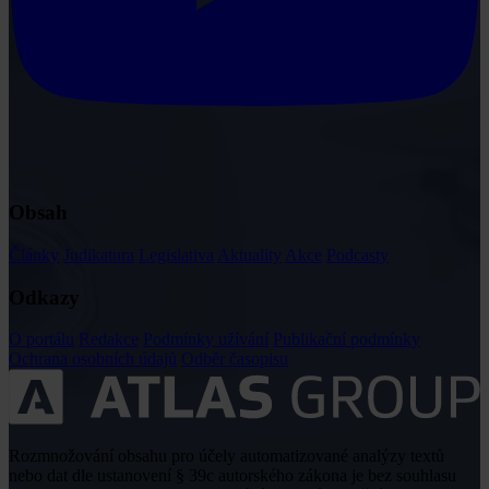
Obsah
Články
Judikatura
Legislativa
Aktuality
Akce
Podcasty
Odkazy
O portálu
Redakce
Podmínky užívání
Publikační podmínky
Ochrana osobních údajů
Odběr časopisu
Rozmnožování obsahu pro účely automatizované analýzy textů
nebo dat dle ustanovení § 39c autorského zákona je bez souhlasu