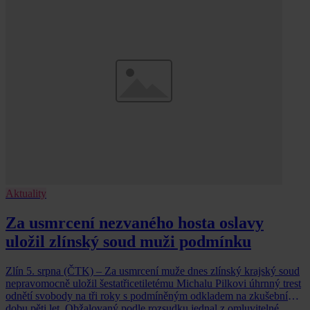
Aktuality
Za usmrcení nezvaného hosta oslavy
uložil zlínský soud muži podmínku
Zlín 5. srpna (ČTK) – Za usmrcení muže dnes zlínský krajský soud
nepravomocně uložil šestatřicetiletému Michalu Pilkovi úhrnný trest
odnětí svobody na tři roky s podmíněným odkladem na zkušební
dobu pěti let. Obžalovaný podle rozsudku jednal z omluvitelné