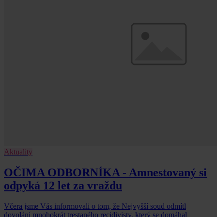
Aktuality
OČIMA ODBORNÍKA - Amnestovaný si
odpyká 12 let za vraždu
Včera jsme Vás informovali o tom, že Nejvyšší soud odmítl
dovolání mnohokrát trestaného recidivisty, který se domáhal