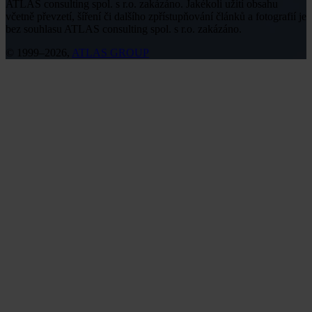
ATLAS consulting spol. s r.o. zakázáno. Jakékoli užití obsahu
včetně převzetí, šíření či dalšího zpřístupňování článků a fotografií je
bez souhlasu ATLAS consulting spol. s r.o. zakázáno.
© 1999–2026,
ATLAS GROUP