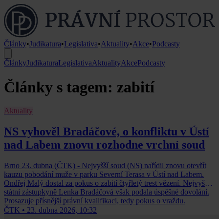
Články
•
Judikatura
•
Legislativa
•
Aktuality
•
Akce
•
Podcasty
Články
Judikatura
Legislativa
Aktuality
Akce
Podcasty
Články s tagem: zabití
Aktuality
NS vyhověl Bradáčové, o konfliktu v Ústí
nad Labem znovu rozhodne vrchní soud
Brno 23. dubna (ČTK) - Nejvyšší soud (NS) nařídil znovu otevřít
kauzu pobodání muže v parku Severní Terasa v Ústí nad Labem.
Ondřej Malý dostal za pokus o zabití čtyřletý trest vězení. Nejvyšší
státní zástupkyně Lenka Bradáčová však podala úspěšné dovolání.
Prosazuje přísnější právní kvalifikaci, tedy pokus o vraždu.
ČTK
•
23. dubna 2026, 10:32