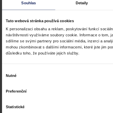
Souhlas
Detaily
Tato webová stránka používá cookies
K personalizaci obsahu a reklam, poskytování funkcí sociáln
návštěvnosti využíváme soubory cookie. Informace o tom, j
Právní portál, jehož cílovou skupinou jsou nejenom právní
sdílíme se svými partnery pro sociální média, inzerci a analý
profesionálové a zástupci právnických profesí, ale všichni, kteří
mohou zkombinovat s dalšími informacemi, které jste jim posk
potřebují právní informace.
důsledku toho, že používáte jejich služby.
Výběr
Nutné
souhlasu
Preferenční
Statistické