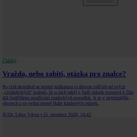
Články
Vražda, nebo zabití, otázka pro znalce?
Po celá desetiletí se trestní judikatura (s úlevou zjišťuji od svých
„civilistických“ kolegů, že u nich také) v řadě otázek posouvá k čím
dál častějšímu používání znaleckých posudků. A to v nejrůznějších
oborech a ve velmi pestré škále kladených otázek.
JUDr. Libor Vávra
•
11. prosince 2020, 10:42