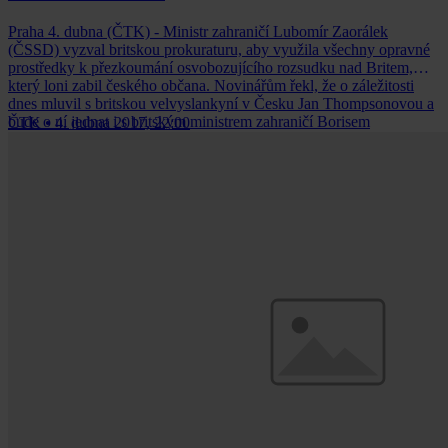
Praha 4. dubna (ČTK) - Ministr zahraničí Lubomír Zaorálek
(ČSSD) vyzval britskou prokuraturu, aby využila všechny opravné
prostředky k přezkoumání osvobozujícího rozsudku nad Britem,
který loni zabil českého občana. Novinářům řekl, že o záležitosti
dnes mluvil s britskou velvyslankyní v Česku Jan Thompsonovou a
bude o ní jednat i s britským ministrem zahraničí Borisem
ČTK
•
4. dubna 2017, 22:00
Johnsonem ve středu v Bruselu. S rozsudkem se Zaorálek těžko
smiřuje.