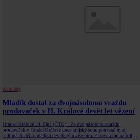
Aktuality
Mladík dostal za dvojnásobnou vraždu
prodavaček v H. Králové devět let vězení
Hradec Králové 24. října (ČTK) - Za dvojnásobnou vraždu
prodavaček v Hradci Králové dnes krajský soud potrestal nyní
sedmnáctiletého mladíka devítiletým vězením. Zároveň mu nařídil