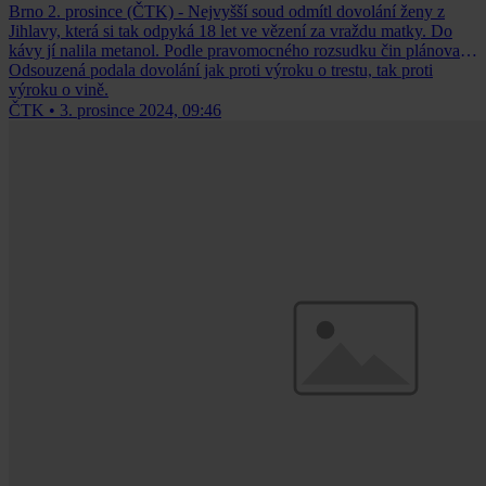
Brno 2. prosince (ČTK) - Nejvyšší soud odmítl dovolání ženy z
Jihlavy, která si tak odpyká 18 let ve vězení za vraždu matky. Do
kávy jí nalila metanol. Podle pravomocného rozsudku čin plánovala.
Odsouzená podala dovolání jak proti výroku o trestu, tak proti
výroku o vině.
ČTK
•
3. prosince 2024, 09:46