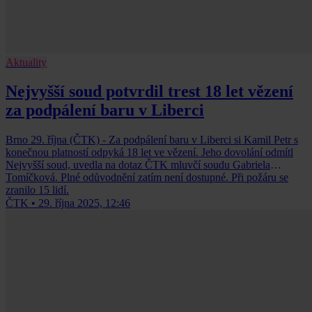
Aktuality
Nejvyšší soud potvrdil trest 18 let vězení
za podpálení baru v Liberci
Brno 29. října (ČTK) - Za podpálení baru v Liberci si Kamil Petr s
konečnou platností odpyká 18 let ve vězení. Jeho dovolání odmítl
Nejvyšší soud, uvedla na dotaz ČTK mluvčí soudu Gabriela
Tomíčková. Plné odůvodnění zatím není dostupné. Při požáru se
zranilo 15 lidí.
ČTK
•
29. října 2025, 12:46