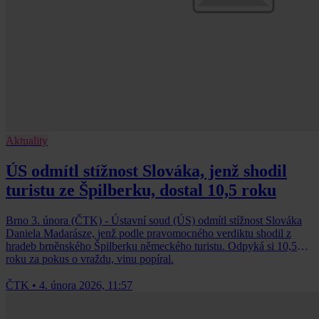
Aktuality
ÚS odmítl stížnost Slováka, jenž shodil
turistu ze Špilberku, dostal 10,5 roku
Brno 3. února (ČTK) - Ústavní soud (ÚS) odmítl stížnost Slováka
Daniela Madarásze, jenž podle pravomocného verdiktu shodil z
hradeb brněnského Špilberku německého turistu. Odpyká si 10,5
roku za pokus o vraždu, vinu popíral.
ČTK
•
4. února 2026, 11:57