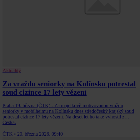
Aktuality
Za vraždu seniorky na Kolínsku potrestal
soud cizince 17 lety vězení
Praha 19. března (ČTK) - Za majetkově motivovanou vraždu
seniorky v mobilheimu na Kolínsku dnes středočeský krajský soud
potrestal cizince 17 lety vězení. Na deset let ho také vyhostil z
Česka.
ČTK
•
20. března 2026, 09:40