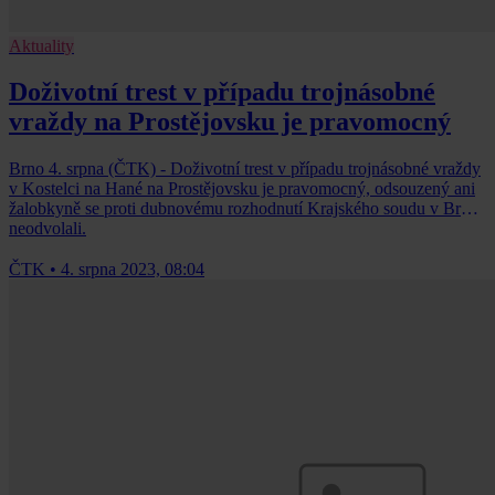
Aktuality
Doživotní trest v případu trojnásobné
vraždy na Prostějovsku je pravomocný
Brno 4. srpna (ČTK) - Doživotní trest v případu trojnásobné vraždy
v Kostelci na Hané na Prostějovsku je pravomocný, odsouzený ani
žalobkyně se proti dubnovému rozhodnutí Krajského soudu v Brně
neodvolali.
ČTK
•
4. srpna 2023, 08:04