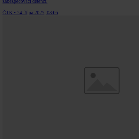
zabezpečovací detenci.
ČTK
•
24. října 2025, 08:05