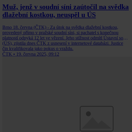
Muž, jenž v soudní síni zaútočil na svědka
dlažební kostkou, neuspěl u ÚS
Brno 18. června (ČTK) - Za útok na svědka dlažební kostkou,
provedený přímo v pražské soudní síni, si pachatel s konečnou
platností odpyká 12 let ve vězení. Jeho stížnost odmítl Ústavní soud
(ÚS), zjistila dnes ČTK z usnesení v internetové databázi. Justice
čin kvalifikovala jako pokus o vraždu.
ČTK
•
19. června 2025, 09:12