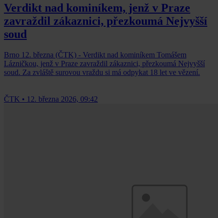
Verdikt nad kominíkem, jenž v Praze
zavraždil zákaznici, přezkoumá Nejvyšší
soud
Brno 12. března (ČTK) - Verdikt nad kominíkem Tomášem
Lázničkou, jenž v Praze zavraždil zákaznici, přezkoumá Nejvyšší
soud. Za zvláště surovou vraždu si má odpykat 18 let ve vězení.
ČTK
•
12. března 2026, 09:42