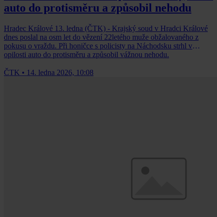
auto do protisměru a způsobil nehodu
Hradec Králové 13. ledna (ČTK) - Krajský soud v Hradci Králové
dnes poslal na osm let do vězení 22letého muže obžalovaného z
pokusu o vraždu. Při honičce s policisty na Náchodsku strhl v
opilosti auto do protisměru a způsobil vážnou nehodu.
ČTK
•
14. ledna 2026, 10:08