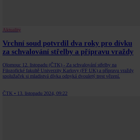
Aktuality
Vrchní soud potvrdil dva roky pro dívku
za schvalování střelby a přípravu vraždy
Olomouc 12. listopadu (ČTK) - Za schvalování střelby na
Filozofické fakultě Univerzity Karlovy (FF UK) a přípravu vraždy
spolužaček si mladistvá dívka odpyká dvouletý trest vězení.
ČTK
•
13. listopadu 2024, 09:22