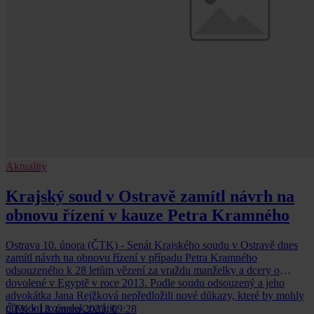
Aktuality
Krajský soud v Ostravě zamítl návrh na
obnovu řízení v kauze Petra Kramného
Ostrava 10. února (ČTK) - Senát Krajského soudu v Ostravě dnes
zamítl návrh na obnovu řízení v případu Petra Kramného
odsouzeného k 28 letům vězení za vraždu manželky a dcery o
dovolené v Egyptě v roce 2013. Podle soudu odsouzený a jeho
advokátka Jana Rejžková nepředložili nové důkazy, které by mohly
původní rozsudek zvrátit.
ČTK
•
13. února 2023, 09:28