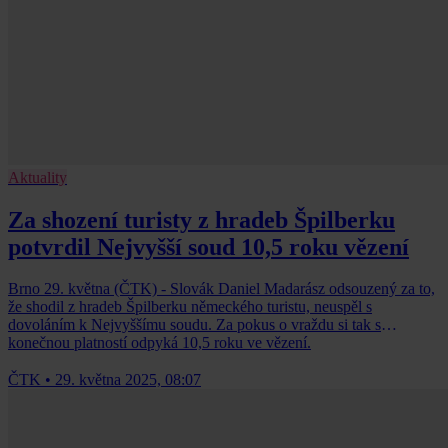
Aktuality
Za shození turisty z hradeb Špilberku
potvrdil Nejvyšší soud 10,5 roku vězení
Brno 29. května (ČTK) - Slovák Daniel Madarász odsouzený za to,
že shodil z hradeb Špilberku německého turistu, neuspěl s
dovoláním k Nejvyššímu soudu. Za pokus o vraždu si tak s
konečnou platností odpyká 10,5 roku ve vězení.
ČTK
•
29. května 2025, 08:07