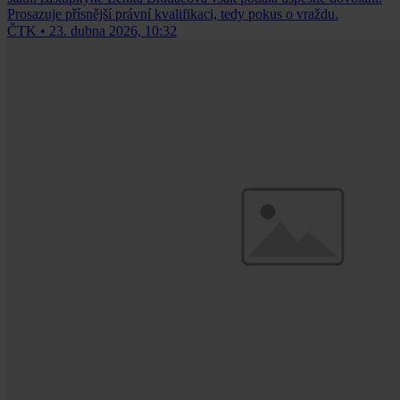
Prosazuje přísnější právní kvalifikaci, tedy pokus o vraždu.
ČTK
•
23. dubna 2026, 10:32