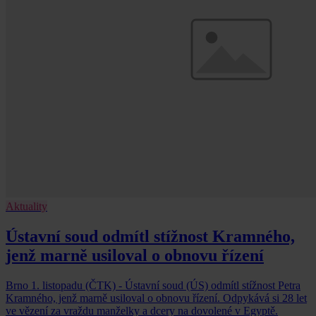
Aktuality
Ústavní soud odmítl stížnost Kramného,
jenž marně usiloval o obnovu řízení
Brno 1. listopadu (ČTK) - Ústavní soud (ÚS) odmítl stížnost Petra
Kramného, jenž marně usiloval o obnovu řízení. Odpykává si 28 let
ve vězení za vraždu manželky a dcery na dovolené v Egyptě.