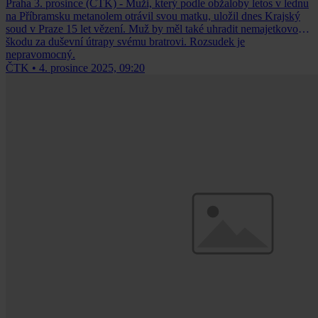
Praha 3. prosince (ČTK) - Muži, který podle obžaloby letos v lednu
na Příbramsku metanolem otrávil svou matku, uložil dnes Krajský
soud v Praze 15 let vězení. Muž by měl také uhradit nemajetkovou
škodu za duševní útrapy svému bratrovi. Rozsudek je
nepravomocný.
ČTK
•
4. prosince 2025, 09:20