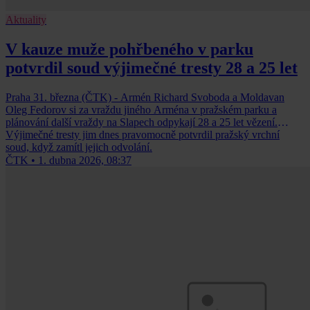
Aktuality
V kauze muže pohřbeného v parku
potvrdil soud výjimečné tresty 28 a 25 let
Praha 31. března (ČTK) - Armén Richard Svoboda a Moldavan
Oleg Fedorov si za vraždu jiného Arména v pražském parku a
plánování další vraždy na Slapech odpykají 28 a 25 let vězení.
Výjimečné tresty jim dnes pravomocně potvrdil pražský vrchní
soud, když zamítl jejich odvolání.
ČTK
•
1. dubna 2026, 08:37