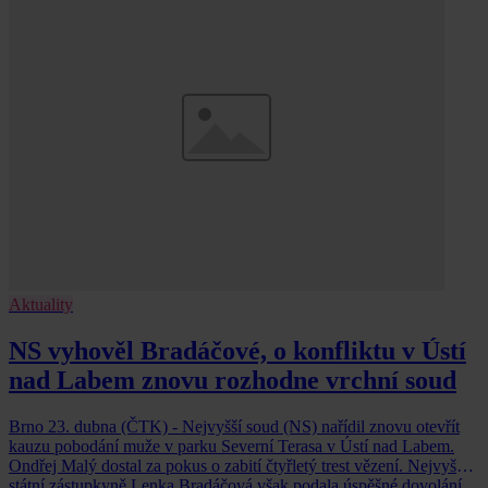
Aktuality
NS vyhověl Bradáčové, o konfliktu v Ústí
nad Labem znovu rozhodne vrchní soud
Brno 23. dubna (ČTK) - Nejvyšší soud (NS) nařídil znovu otevřít
kauzu pobodání muže v parku Severní Terasa v Ústí nad Labem.
Ondřej Malý dostal za pokus o zabití čtyřletý trest vězení. Nejvyšší
státní zástupkyně Lenka Bradáčová však podala úspěšné dovolání.