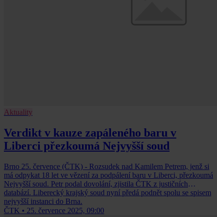
Aktuality
Verdikt v kauze zapáleného baru v
Liberci přezkoumá Nejvyšší soud
Brno 25. července (ČTK) - Rozsudek nad Kamilem Petrem, jenž si
má odpykat 18 let ve vězení za podpálení baru v Liberci, přezkoumá
Nejvyšší soud. Petr podal dovolání, zjistila ČTK z justičních
databází. Liberecký krajský soud nyní předá podnět spolu se spisem
nejvyšší instanci do Brna.
ČTK
•
25. července 2025, 09:00