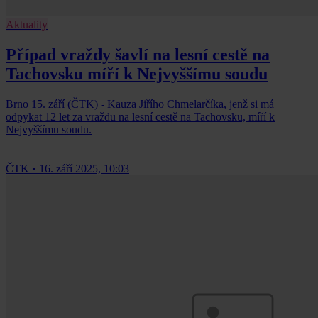
Aktuality
Případ vraždy šavlí na lesní cestě na
Tachovsku míří k Nejvyššímu soudu
Brno 15. září (ČTK) - Kauza Jiřího Chmelarčíka, jenž si má
odpykat 12 let za vraždu na lesní cestě na Tachovsku, míří k
Nejvyššímu soudu.
ČTK
•
16. září 2025, 10:03