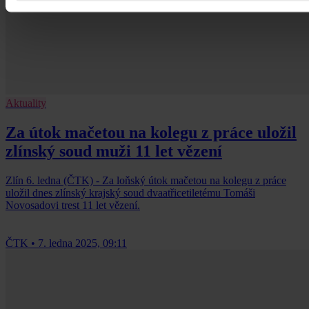
Aktuality
Za útok mačetou na kolegu z práce uložil
zlínský soud muži 11 let vězení
Zlín 6. ledna (ČTK) - Za loňský útok mačetou na kolegu z práce
uložil dnes zlínský krajský soud dvaatřicetiletému Tomáši
Novosadovi trest 11 let vězení.
ČTK
•
7. ledna 2025, 09:11