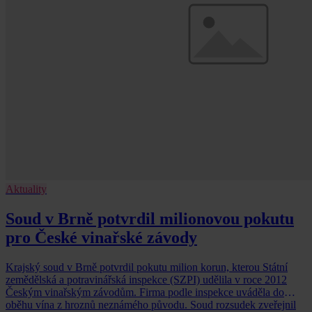
Aktuality
Soud v Brně potvrdil milionovou pokutu
pro České vinařské závody
Krajský soud v Brně potvrdil pokutu milion korun, kterou Státní
zemědělská a potravinářská inspekce (SZPI) udělila v roce 2012
Českým vinařským závodům. Firma podle inspekce uváděla do
oběhu vína z hroznů neznámého původu. Soud rozsudek zveřejnil