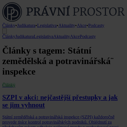
Články
•
Judikatura
•
Legislativa
•
Aktuality
•
Akce
•
Podcasty
Články
Judikatura
Legislativa
Aktuality
Akce
Podcasty
Články s tagem: Státní
zemědělská a potravinářská¨
inspekce
Články
SZPI v akci: nejčastější přestupky a jak
se jim vyhnout
Státní zemědělská a potravinářská inspekce (SZPI) každoročně
provede tisíce kontrol potravinářských podniků. Ohlédnutí za