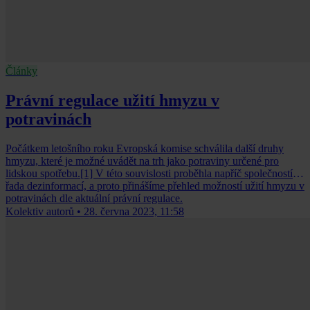
Články
Právní regulace užití hmyzu v
potravinách
Počátkem letošního roku Evropská komise schválila další druhy
hmyzu, které je možné uvádět na trh jako potraviny určené pro
lidskou spotřebu.[1] V této souvislosti proběhla napříč společností
řada dezinformací, a proto přinášíme přehled možností užití hmyzu v
potravinách dle aktuální právní regulace.
Kolektiv autorů
•
28. června 2023, 11:58