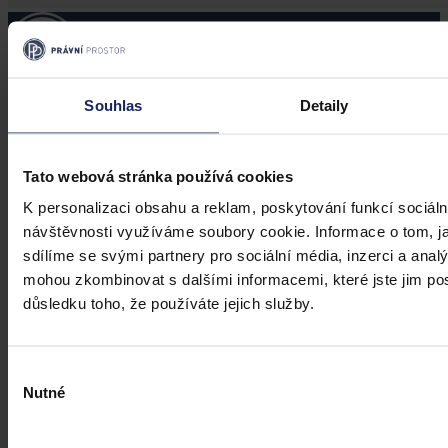
Souhlas
Detaily
Právní portál, jehož cílovou skupinou jsou nejenom právní
profesionálové a zástupci právnických profesí, ale všichni, kteří
potřebují právní informace.
Tato webová stránka používá cookies
K personalizaci obsahu a reklam, poskytování funkcí sociáln
návštěvnosti využíváme soubory cookie. Informace o tom, j
sdílíme se svými partnery pro sociální média, inzerci a analý
mohou zkombinovat s dalšími informacemi, které jste jim posk
důsledku toho, že používáte jejich služby.
Výběr
Nutné
souhlasu