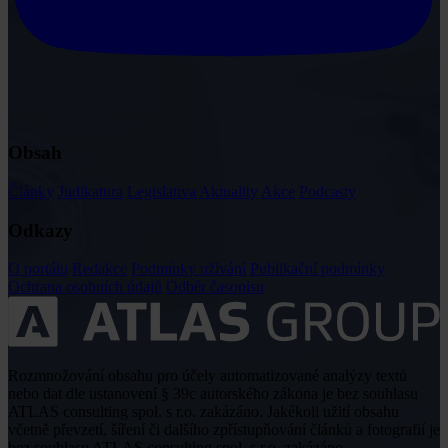
Obsah
Články
Judikatura
Legislativa
Aktuality
Akce
Podcasty
Odkazy
O portálu
Redakce
Podmínky užívání
Publikační podmínky
Ochrana osobních údajů
Odběr časopisu
Rozmnožování obsahu pro účely automatizované analýzy textů
nebo dat dle ustanovení § 39c autorského zákona je bez souhlasu
ATLAS consulting spol. s r.o. zakázáno. Jakékoli užití obsahu
včetně převzetí, šíření či dalšího zpřístupňování článků a fotografií je
bez souhlasu ATLAS consulting spol. s r.o. zakázáno.