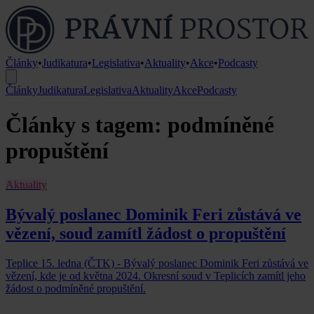
Články
•
Judikatura
•
Legislativa
•
Aktuality
•
Akce
•
Podcasty
Články
Judikatura
Legislativa
Aktuality
Akce
Podcasty
Články s tagem: podmíněné
propuštění
Aktuality
Bývalý poslanec Dominik Feri zůstává ve
vězení, soud zamítl žádost o propuštění
Teplice 15. ledna (ČTK) - Bývalý poslanec Dominik Feri zůstává ve
vězení, kde je od května 2024. Okresní soud v Teplicích zamítl jeho
žádost o podmíněné propuštění.