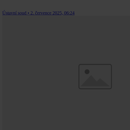
Ústavní soud
•
2. července 2025, 06:24