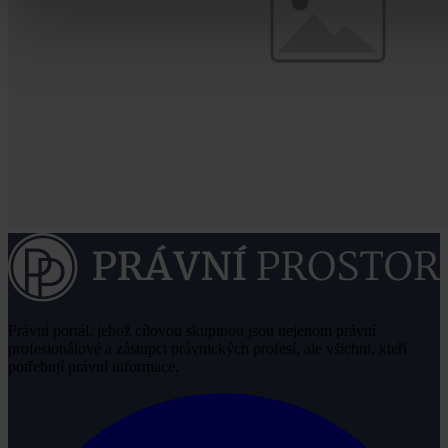
Právní portál, jehož cílovou skupinou jsou nejenom právní
profesionálové a zástupci právnických profesí, ale všichni, kteří
potřebují právní informace.