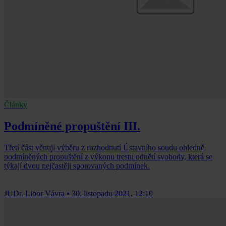
Články
Podmíněné propuštění III.
Třetí část věnuji výběru z rozhodnutí Ústavního soudu ohledně
podmíněných propuštění z výkonu trestu odnětí svobody, která se
týkají dvou nejčastěji sporovaných podmínek.
JUDr. Libor Vávra
•
30. listopadu 2021, 12:10