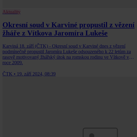
Aktuality
Okresní soud v Karviné propustil z vězení
žháře z Vítkova Jaromíra Lukeše
Karviná 18. září (ČTK) - Okresní soud v Karviné dnes z vězení
podmínečně propustil Jaromíra Lukeše odsouzeného k 22 letům za
rasově motivovaný žhářský útok na romskou rodinu ve Vítkově v
roce 2009.
ČTK
•
19. září 2024, 08:39