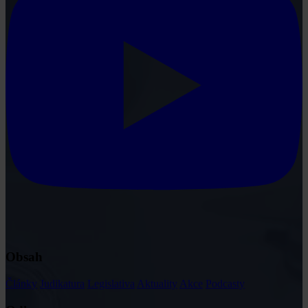
Obsah
Články
Judikatura
Legislativa
Aktuality
Akce
Podcasty