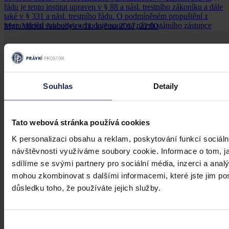
řádu je tento institut upraven v § 88 a násl. trestního zákoníku a dále
také v § 331 a násl. trestního řádu. O podmíněném propuštění z
trestu odnětí svobody rozhoduje soud na návrh státního zástupce
Mgr. Michal Jakoubek
•
11. května 2017, 22:00
nebo ředitele věznice, v níž se vykonává trest, na žádost
odsouzeného nebo i bez takové žádosti, a to ve veřejném zasedání.
Soud může o podmíněném propuštění odsouzeného rozhodnout
pouze za podmínky, že jsou kumulativně splněny zákonné
podmínky vymezené v § 88 trestního zákoníku.
Souhlas
Detaily
Tato webová stránka používá cookies
K personalizaci obsahu a reklam, poskytování funkcí sociáln
návštěvnosti využíváme soubory cookie. Informace o tom, j
sdílíme se svými partnery pro sociální média, inzerci a analý
mohou zkombinovat s dalšími informacemi, které jste jim posk
důsledku toho, že používáte jejich služby.
Výběr