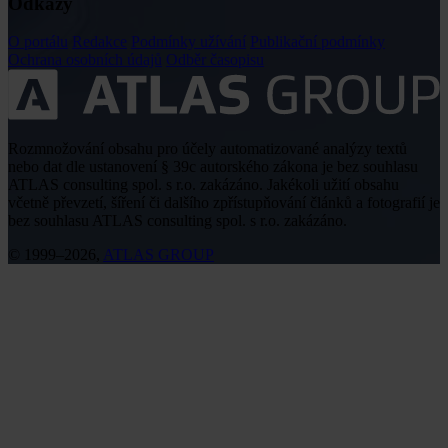
Odkazy
O portálu
Redakce
Podmínky užívání
Publikační podmínky
Ochrana osobních údajů
Odběr časopisu
Rozmnožování obsahu pro účely automatizované analýzy textů
nebo dat dle ustanovení § 39c autorského zákona je bez souhlasu
ATLAS consulting spol. s r.o. zakázáno. Jakékoli užití obsahu
včetně převzetí, šíření či dalšího zpřístupňování článků a fotografií je
bez souhlasu ATLAS consulting spol. s r.o. zakázáno.
© 1999–2026,
ATLAS GROUP