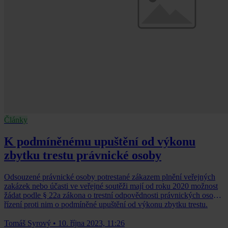
Články
K podmíněnému upuštění od výkonu
zbytku trestu právnické osoby
Odsouzené právnické osoby potrestané zákazem plnění veřejných
zakázek nebo účasti ve veřejné soutěži mají od roku 2020 možnost
žádat podle § 22a zákona o trestní odpovědnosti právnických osob a
řízení proti nim o podmíněné upuštění od výkonu zbytku trestu.
Tomáš Syrový
•
10. října 2023, 11:26