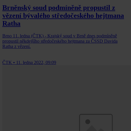
Brněnský soud podmíněně propustil z
vězení bývalého středočeského hejtmana
Ratha
Brno 11. ledna (ČTK) - Krajský soud v Brně dnes podmíněně
propustil někdejšího středočeského hejtmana za ČSSD Davida
Ratha z vězení.
ČTK
•
11. ledna 2022, 09:09