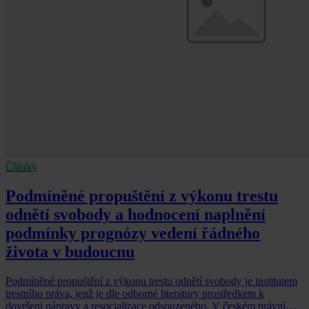
Články
Podmíněné propuštění z výkonu trestu
odnětí svobody a hodnocení naplnění
podmínky prognózy vedení řádného
života v budoucnu
Podmíněné propuštění z výkonu trestu odnětí svobody je institutem
trestního práva, jenž je dle odborné literatury prostředkem k
dovršení nápravy a resocializace odsouzeného. V českém právním