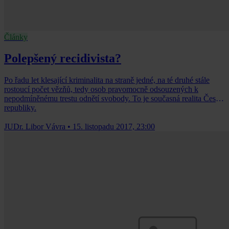
Články
Polepšený recidivista?
Po řadu let klesající kriminalita na straně jedné, na té druhé stále
rostoucí počet vězňů, tedy osob pravomocně odsouzených k
nepodmíněnému trestu odnětí svobody. To je současná realita České
republiky.
JUDr. Libor Vávra
•
15. listopadu 2017, 23:00