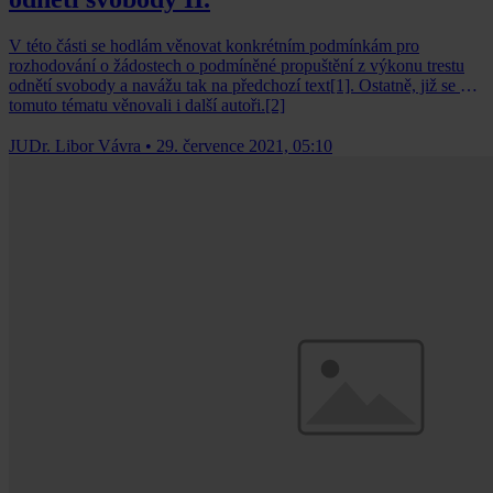
V této části se hodlám věnovat konkrétním podmínkám pro
rozhodování o žádostech o podmíněné propuštění z výkonu trestu
odnětí svobody a navážu tak na předchozí text[1]. Ostatně, již se zde
tomuto tématu věnovali i další autoři.[2]
JUDr. Libor Vávra
•
29. července 2021, 05:10