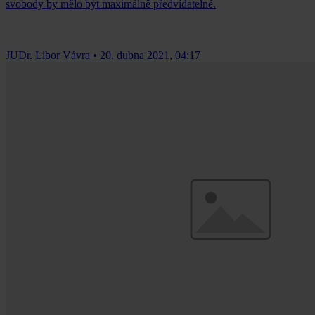
svobody by mělo být maximálně předvídatelné.
JUDr. Libor Vávra
•
20. dubna 2021, 04:17