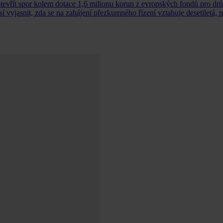
tevřít spor kolem dotace 1,6 milionu korun z evropských fondů pro dr
yjasnit, zda se na zahájení přezkumného řízení vztahuje desetiletá, n