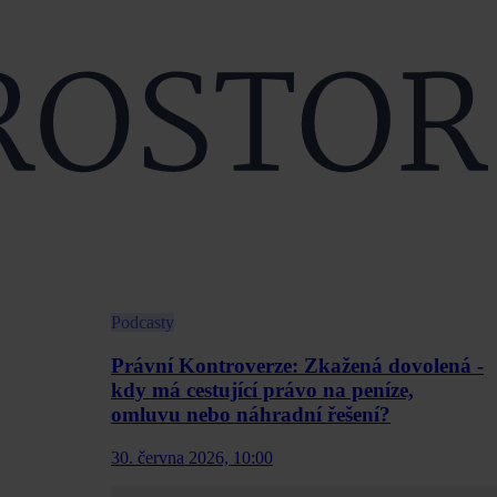
Podcasty
Právní Kontroverze: Zkažená dovolená -
kdy má cestující právo na peníze,
omluvu nebo náhradní řešení?
30. června 2026, 10:00