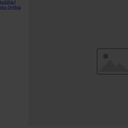
ůbežářský
ebo čtyřletá