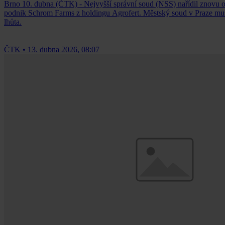
Brno 10. dubna (ČTK) - Nejvyšší správní soud (NSS) nařídil znovu o
podnik Schrom Farms z holdingu Agrofert. Městský soud v Praze musí v
lhůta.
ČTK
•
13. dubna 2026, 08:07