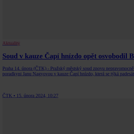
Aktuality
Soud v kauze Čapí hnízdo opět osvobodil 
Praha 14. února (ČTK) - Pražský městský soud znovu nepravomocně 
poradkyni Janu Nagyovou v kauze Čapí hnízdo, která se týká padesát
ČTK
•
15. února 2024, 10:27