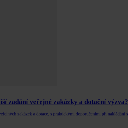
iší zadání veřejné zakázky a dotační výzva?
veřejných zakázek a dotace, s praktickými doporučeními při nakládání 