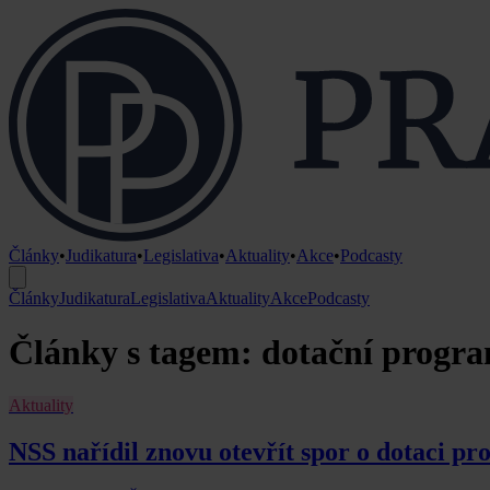
Články
•
Judikatura
•
Legislativa
•
Aktuality
•
Akce
•
Podcasty
Články
Judikatura
Legislativa
Aktuality
Akce
Podcasty
Články s tagem: dotační progr
Aktuality
NSS nařídil znovu otevřít spor o dotaci pro