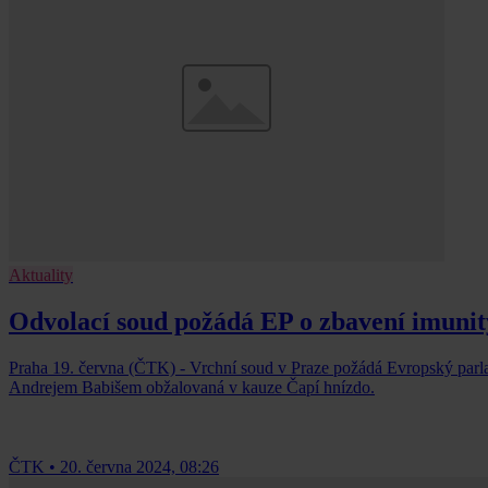
Aktuality
Odvolací soud požádá EP o zbavení imunit
Praha 19. června (ČTK) - Vrchní soud v Praze požádá Evropský parl
Andrejem Babišem obžalovaná v kauze Čapí hnízdo.
ČTK
•
20. června 2024, 08:26