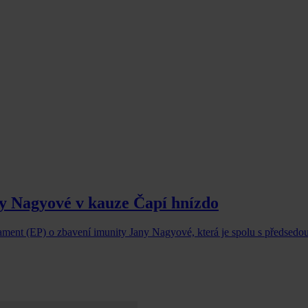
y Nagyové v kauze Čapí hnízdo
ament (EP) o zbavení imunity Jany Nagyové, která je spolu s předsed