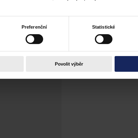
ech kvůli zamítnutým dotacím
tížnosti dvou firem z koncernu Agrofert, jimž ministerstvo průmyslu 
Preferenční
Statistické
Povolit výběr