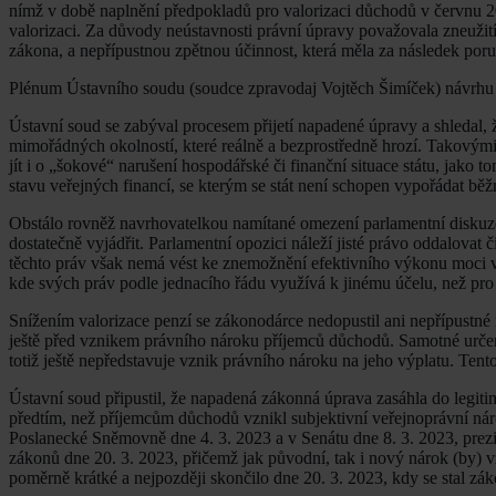
nímž v době naplnění předpokladů pro valorizaci důchodů v červnu 20
valorizaci. Za důvody neústavnosti právní úpravy považovala zneužití
zákona, a nepřípustnou zpětnou účinnost, která měla za následek por
Plénum Ústavního soudu (soudce zpravodaj Vojtěch Šimíček) návrhu
Ústavní soud se zabýval procesem přijetí napadené úpravy a shledal, že
mimořádných okolností, které reálně a bezprostředně hrozí. Takovými
jít i o „šokové“ narušení hospodářské či finanční situace státu, jako
stavu veřejných financí, se kterým se stát není schopen vypořádat běž
Obstálo rovněž navrhovatelkou namítané omezení parlamentní diskuze
dostatečně vyjádřit. Parlamentní opozici náleží jisté právo oddalovat 
těchto práv však nemá vést ke znemožnění efektivního výkonu moci v
kde svých práv podle jednacího řádu využívá k jinému účelu, než pro 
Snížením valorizace penzí se zákonodárce nedopustil ani nepřípustné 
ještě před vznikem právního nároku příjemců důchodů. Samotné urče
totiž ještě nepředstavuje vznik právního nároku na jeho výplatu. Ten
Ústavní soud připustil, že napadená zákonná úprava zasáhla do legi
předtím, než příjemcům důchodů vznikl subjektivní veřejnoprávní nár
Poslanecké Sněmovně dne 4. 3. 2023 a v Senátu dne 8. 3. 2023, prezid
zákonů dne 20. 3. 2023, přičemž jak původní, tak i nový nárok (by) 
poměrně krátké a nejpozději skončilo dne 20. 3. 2023, kdy se stal zá