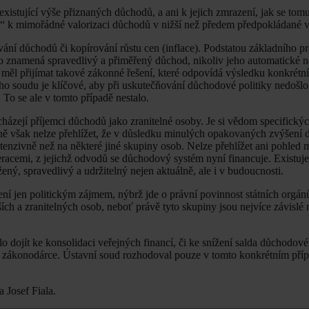
istující výše přiznaných důchodů, a ani k jejich zmrazení, jak se tom
e“ k mimořádné valorizaci důchodů v nižší než předem předpokládané v
vání důchodů či kopírování růstu cen (inflace). Podstatou základního p
To znamená spravedlivý a přiměřený důchod, nikoliv jeho automatické 
ěl přijímat takové zákonné řešení, které odpovídá výsledku konkrétní 
ího soudu je klíčové, aby při uskutečňování důchodové politiky nedošl
To se ale v tomto případě nestalo.
cházejí příjemci důchodů jako zranitelné osoby. Je si vědom specifický
ně však nelze přehlížet, že v důsledku minulých opakovaných zvýšení 
tenzivně než na některé jiné skupiny osob. Nelze přehlížet ani pohled 
neracemi, z jejichž odvodů se důchodový systém nyní financuje. Existuj
ný, spravedlivý a udržitelný nejen aktuálně, ale i v budoucnosti.
ení jen politickým zájmem, nýbrž jde o právní povinnost státních orgánů
ích a zranitelných osob, neboť právě tyto skupiny jsou nejvíce závislé
 dojít ke konsolidaci veřejných financí, či ke snížení salda důchodové
zákonodárce. Ústavní soud rozhodoval pouze v tomto konkrétním příp
 Josef Fiala.