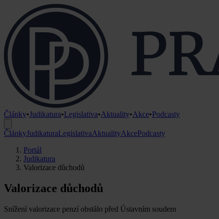
Články
•
Judikatura
•
Legislativa
•
Aktuality
•
Akce
•
Podcasty
Články
Judikatura
Legislativa
Aktuality
Akce
Podcasty
Portál
Judikatura
Valorizace důchodů
Valorizace důchodů
Snížení valorizace penzí obstálo před Ústavním soudem