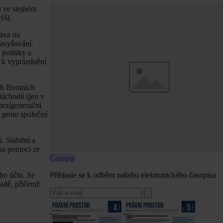
u ve stejném
ýši.
ráva na
navyšování.
politiky a
o k vyprázdnění
ch životních
důchodů (jen v
mezigenerační
e proto společný
. Stabilní a
 na pomoci ze
Časopis
Přihlaste se k odběru našeho elektronického časopisu
ho účtu. Se
adě, přičemž