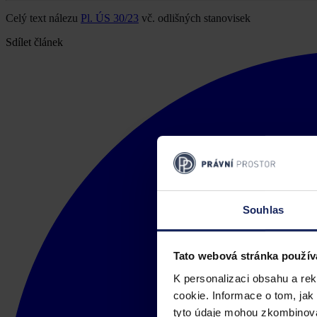
Celý text nálezu
Pl. ÚS 30/23
vč. odlišných stanovisek
Sdílet článek
Souhlas
Tato webová stránka použív
K personalizaci obsahu a re
cookie. Informace o tom, jak
tyto údaje mohou zkombinovat