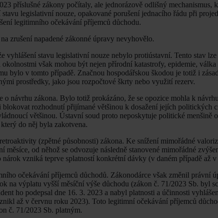
23 příslušné zákony počítaly, ale jednorázově odlišný mechanismus, kt
 stavu legislativní nouze, opakované porušení jednacího řádu při proj
ušení legitimního očekávání příjemců důchodu.
 na zrušení napadené zákonné úpravy nevyhovělo.
 vyhlášení stavu legislativní nouze nebylo protiústavní. Tento stav lze 
 okolnostmi však mohou být nejen přírodní katastrofy, epidemie, válka
 tomu bylo v tomto případě. Značnou hospodářskou škodou je totiž i zása
nými prostředky, jako jsou rozpočtové škrty nebo využití rezerv.
 o návrhu zákona. Bylo totiž prokázáno, že se opozice mohla k návrh
či blokovat rozhodnutí přijímané většinou k dosažení jejích politických 
ládnoucí většinou. Ústavní soud proto neposkytuje politické menšině 
který do něj byla zakotvena.
retroaktivity (zpětné působnosti) zákona. Ke snížení mimořádné valoriz
ní měsíce, od něhož se odvozuje následně stanovené mimořádné zvýše
to nárok vzniká teprve splatností konkrétní dávky (v daném případě až v
timního očekávání příjemců důchodů. Zákonodárce však změnil právní úp
ok na výplatu vyšší měsíční výše důchodu (zákon č. 71/2023 Sb. byl s
ent ho podepsal dne 16. 3. 2023 a nabyl platnosti a účinnosti vyhláše
vznikl až v červnu roku 2023). Toto legitimní očekávání příjemců důcho
kon č. 71/2023 Sb. platným.