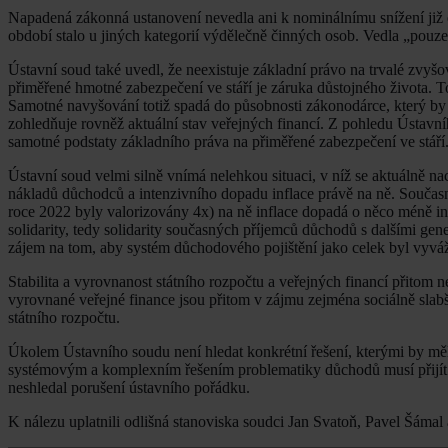
Napadená zákonná ustanovení nevedla ani k nominálnímu snížení již ex
období stalo u jiných kategorií výdělečně činných osob. Vedla „pouz
Ústavní soud také uvedl, že neexistuje základní právo na trvalé zvyšo
přiměřené hmotné zabezpečení ve stáří je záruka důstojného života. 
Samotné navyšování totiž spadá do působnosti zákonodárce, který by m
zohledňuje rovněž aktuální stav veřejných financí. Z pohledu Ústavn
samotné podstaty základního práva na přiměřené zabezpečení ve stáří. 
Ústavní soud velmi silně vnímá nelehkou situaci, v níž se aktuálně na
nákladů důchodců a intenzivního dopadu inflace právě na ně. Součas
roce 2022 byly valorizovány 4x) na ně inflace dopadá o něco méně in
solidarity, tedy solidarity současných příjemců důchodů s dalšími ge
zájem na tom, aby systém důchodového pojištění jako celek byl vyváže
Stabilita a vyrovnanost státního rozpočtu a veřejných financí přitom n
vyrovnané veřejné finance jsou přitom v zájmu zejména sociálně slabš
státního rozpočtu.
Úkolem Ústavního soudu není hledat konkrétní řešení, kterými by mělo
systémovým a komplexním řešením problematiky důchodů musí přijít 
neshledal porušení ústavního pořádku.
K nálezu uplatnili odlišná stanoviska soudci Jan Svatoň, Pavel Šámal a