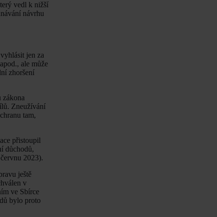
erý vedl k nižší
ednávání návrhu
vyhlásit jen za
 apod., ale může
dní zhoršení
u zákona
cílů. Zneužívání
ochranu tam,
ace přistoupil
ní důchodů,
 červnu 2023).
ravu ještě
chválen v
ním ve Sbírce
dů bylo proto