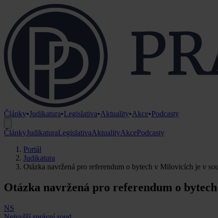
Články
•
Judikatura
•
Legislativa
•
Aktuality
•
Akce
•
Podcasty
Články
Judikatura
Legislativa
Aktuality
Akce
Podcasty
Portál
Judikatura
Otázka navržená pro referendum o bytech v Milovicích je v s
Otázka navržená pro referendum o bytech 
NS
Nejvyšší správní soud