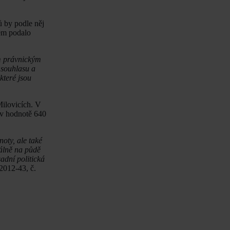
 by podle něj
bem podalo
ím právnickým
 souhlasu a
které jsou
Milovicích. V
 v hodnotě 640
oty, ale také
málně na půdě
adní politická
/2012-43, č.