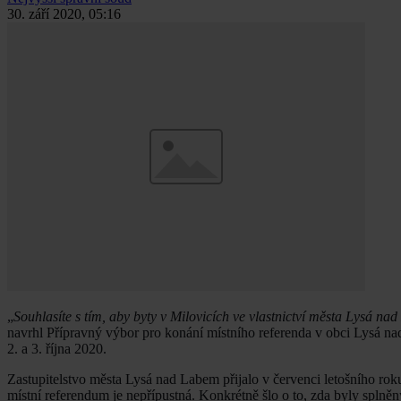
30. září 2020, 05:16
„
Souhlasíte s tím, aby byty v Milovicích ve vlastnictví města Lysá n
navrhl Přípravný výbor pro konání místního referenda v obci Lysá n
2. a 3. října 2020.
Zastupitelstvo města Lysá nad Labem přijalo v červenci letošního rok
místní referendum je nepřípustná. Konkrétně šlo o to, zda byly splně