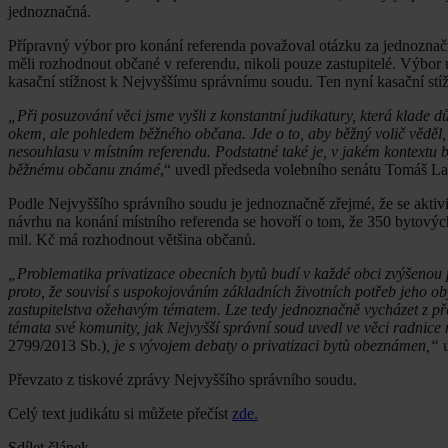
jednoznačná.
Přípravný výbor pro konání referenda považoval otázku za jednoznač
měli rozhodnout občané v referendu, nikoli pouze zastupitelé. Výbo
kasační stížnost k Nejvyššímu správnímu soudu. Ten nyní kasační stíž
„Při posuzování věci jsme vyšli z konstantní judikatury, která klad
okem, ale pohledem běžného občana. Jde o to, aby běžný volič věděl,
nesouhlasu v místním referendu. Podstatné také je, v jakém kontextu by
běžnému občanu známé
,“ uvedl předseda volebního senátu Tomáš L
Podle Nejvyššího správního soudu je jednoznačně zřejmé, že se aktivi
návrhu na konání místního referenda se hovoří o tom, že 350 bytový
mil. Kč má rozhodnout většina občanů.
„Problematika privatizace obecních bytů budí v každé obci zvýšenou p
proto, že souvisí s uspokojováním základních životních potřeb jeho o
zastupitelstva ožehavým tématem. Lze tedy jednoznačně vycházet z před
témata své komunity, jak Nejvyšší správní soud uvedl ve věci radnice
2799/2013 Sb.)
, je s vývojem debaty o privatizaci bytů obeznámen,“
u
Převzato z tiskové zprávy Nejvyššího správního soudu.
Celý text judikátu si můžete přečíst
zde.
Sdílet článek