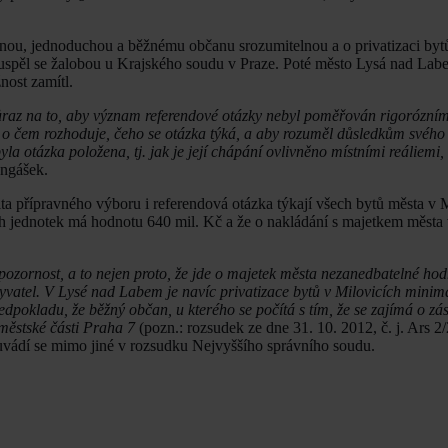
nou, jednoduchou a běžnému občanu srozumitelnou a o privatizaci bytů
r uspěl se žalobou u Krajského soudu v Praze. Poté město Lysá nad La
nost zamítl.
e důraz na to, aby význam referendové otázky nebyl poměřován rigorózn
 o čem rozhoduje, čeho se otázka týká, a aby rozuměl důsledkům svého
la otázka položena, tj. jak je její chápání ovlivněno místními reáliemi, 
angášek.
ta přípravného výboru i referendová otázka týkají všech bytů města v 
ch jednotek má hodnotu 640 mil. Kč a že o nakládání s majetkem města
ozornost, a to nejen proto, že jde o majetek města nezanedbatelné hodn
byvatel. V Lysé nad Labem je navíc privatizace bytů v Milovicích mini
pokladu, že běžný občan, u kterého se počítá s tím, že se zajímá o zás
 městské části Praha 7
(pozn.: rozsudek ze dne 31. 10. 2012, č. j. Ars 2
vádí se mimo jiné v rozsudku Nejvyššího správního soudu.