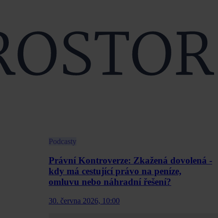
Podcasty
Právní Kontroverze: Zkažená dovolená -
kdy má cestující právo na peníze,
omluvu nebo náhradní řešení?
30. června 2026, 10:00