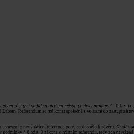
ad Labem zůstaly i nadále majetkem města a nebyly prodány?
“ Tak zní o
ad Labem. Referendum se má konat společně s volbami do zastupitelstev
u usnesení o nevyhlášení referenda poté, co dospělo k závěru, že otázk
ny podmínky § 8 odst. 3 zákona o místním referendu, tedy zda navržená 