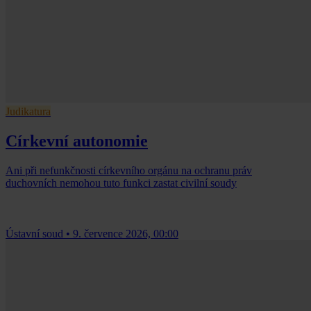
Judikatura
Církevní autonomie
Ani při nefunkčnosti církevního orgánu na ochranu práv
duchovních nemohou tuto funkci zastat civilní soudy
Ústavní soud
•
9. července 2026, 00:00