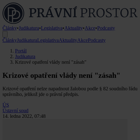
Články
•
Judikatura
•
Legislativa
•
Aktuality
•
Akce
•
Podcasty
Články
Judikatura
Legislativa
Aktuality
Akce
Podcasty
Portál
Judikatura
Krizové opatření vlády není "zásah"
Krizové opatření vlády není "zásah"
Krizové opatření nelze napadnout žalobou podle § 82 soudního řádu
správního, jelikož jde o právní předpis.
ÚS
Ústavní soud
14. ledna 2022, 07:48