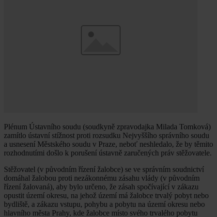
Plénum Ústavního soudu (soudkyně zpravodajka Milada Tomková)
zamítlo ústavní stížnost proti rozsudku Nejvyššího správního soudu
a usnesení Městského soudu v Praze, neboť neshledalo, že by těmito
rozhodnutími došlo k porušení ústavně zaručených práv stěžovatele.
Stěžovatel (v původním řízení žalobce) se ve správním soudnictví
domáhal žalobou proti nezákonnému zásahu vlády (v původním
řízení žalovaná), aby bylo určeno, že zásah spočívající v zákazu
opustit území okresu, na jehož území má žalobce trvalý pobyt nebo
bydliště, a zákazu vstupu, pohybu a pobytu na území okresu nebo
hlavního města Prahy, kde žalobce místo svého trvalého pobytu