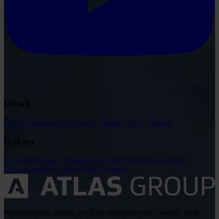
Obsah
Články
Judikatura
Legislativa
Aktuality
Akce
Podcasty
Odkazy
O portálu
Redakce
Podmínky užívání
Publikační podmínky
Ochrana osobních údajů
Odběr časopisu
Rozmnožování obsahu pro účely automatizované analýzy textů