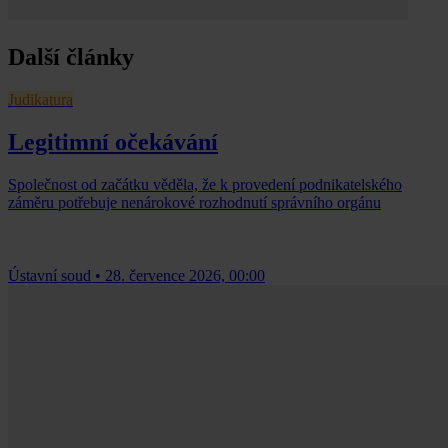
Další články
Judikatura
Legitimní očekávání
Společnost od začátku věděla, že k provedení podnikatelského
záměru potřebuje nenárokové rozhodnutí správního orgánu
Ústavní soud
•
28. července 2026, 00:00