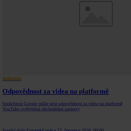
Judikatura
Odpovědnost za videa na platformě
Společnost Google může nést odpovědnost za videa na platformě
YouTube zveřejněná obchodními partnery
Soudní dvůr Evropské unie
•
23. července 2026, 00:00