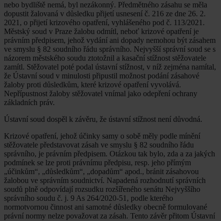
nebo bydliště nemá, byl nezákonný. Předmětného zásahu se měla
dopustit žalovaná v důsledku přijetí usnesení č. 216 ze dne 26. 2.
2021, o přijetí krizového opatření, vyhlášeného pod č. 113/2021.
Městský soud v Praze žalobu odmítl, neboť krizové opatření je
právním předpisem, jehož vydání ani dopady nemohou být zásahem
ve smyslu § 82 soudního řádu správního. Nejvyšší správní soud se s
názorem městského soudu ztotožnil a kasační stížnost stěžovatele
zamítl. Stěžovatel poté podal ústavní stížnost, v níž zejména namítal,
že Ústavní soud v minulosti připustil možnost podání zásahové
žaloby proti důsledkům, které krizové opatření vyvolává.
Nepřípustnost žaloby stěžovatel vnímal jako odepření ochrany
základních práv.
Ústavní soud dospěl k závěru, že ústavní stížnost není důvodná.
Krizové opatření, jehož účinky samy o sobě měly podle mínění
stěžovatele představovat zásah ve smyslu § 82 soudního řádu
správního, je právním předpisem. Otázkou tak bylo, zda a za jakých
podmínek se lze proti právnímu předpisu, resp. jeho přímým
„účinkům“, „důsledkům“, „dopadům“ apod., bránit zásahovou
žalobou ve správním soudnictví. Napadená rozhodnutí správních
soudů plně odpovídají rozsudku rozšířeného senátu Nejvyššího
správního soudu č. j. 9 As 264/2020-51, podle kterého
normotvornou činnost ani samotné důsledky obecně formulované
právní normy nelze považovat za zásah. Tento závěr přitom Ústavní