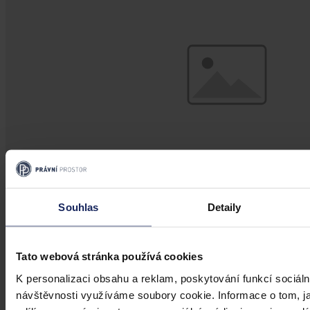
Souhlas
Detaily
Judikatura
Veřejný odpor vs legitimní očekávání
Tato webová stránka používá cookies
investora
K personalizaci obsahu a reklam, poskytování funkcí sociáln
návštěvnosti využíváme soubory cookie. Informace o tom, j
Investiční očekávání nemůže mít přednost před demokratickým