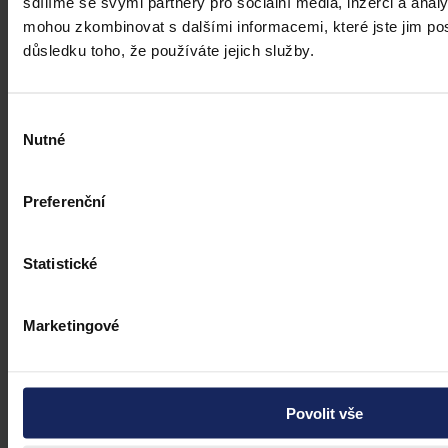
sdílíme se svými partnery pro sociální média, inzerci a analý
výkonem samosprávy
mohou zkombinovat s dalšími informacemi, které jste jim posk
důsledku toho, že používáte jejich služby.
Mgr. Martin Eliášek
•
8. července 2026, 00:00
Výběr
Nutné
souhlasu
Preferenční
Statistické
Marketingové
Povolit vše