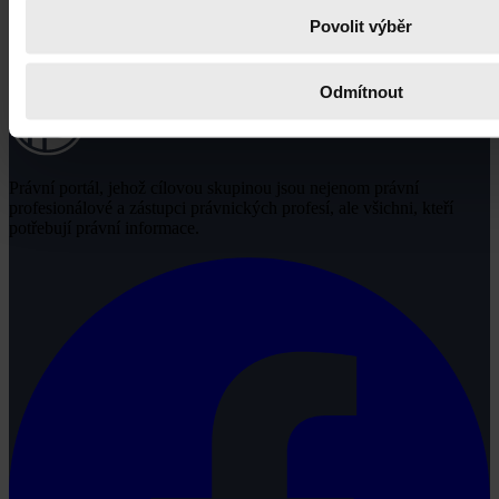
Povolit výběr
Odmítnout
Právní portál, jehož cílovou skupinou jsou nejenom právní
profesionálové a zástupci právnických profesí, ale všichni, kteří
potřebují právní informace.