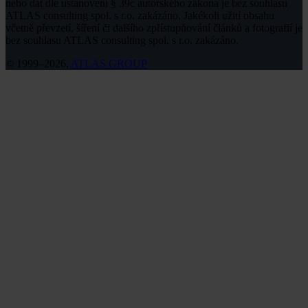
nebo dat dle ustanovení § 39c autorského zákona je bez souhlasu
ATLAS consulting spol. s r.o. zakázáno. Jakékoli užití obsahu
včetně převzetí, šíření či dalšího zpřístupňování článků a fotografií je
bez souhlasu ATLAS consulting spol. s r.o. zakázáno.
© 1999–2026,
ATLAS GROUP