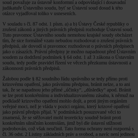
soud považuje za ústavně konformní a odpovídající i dosavadní
judikatuře Ústavního soudu, byť se Ústavní soud dosud k této
otázce vyjadřoval toliko v usneseních.
V souladu s čl. 87 odst. 1 písm. a) a b) Ústavy České republiky o
zrušení zákonů a jiných právních předpisů rozhoduje Ústavní soud.
Tuto pravomoc Ústavního soudu nemohou krajské soudy obcházet
tím, že sice formálně vzato nebudou rozhodovat o zrušení právních
předpisů, ale dovodí si pravomoc rozhodovat o právních předpisech
jako o zásazích. Právní předpisy je možno napadnout před Ústavním
soudem za dodržení podmínek § 64 odst. 1 až 3 zákona o Ústavním
soudu, tedy podle pravidel řízení ve věcech přezkumu ústavnosti a
zákonnosti právních předpisů.
Žalobou podle § 82 soudního řádu správního se tedy přímo proti
krizovému opatření, jako právnímu předpisu, bránit nelze, a to ani
tak, že se napadnou jeho přímé „účinky“, „důsledky“ apod. Bránit
se lze proti konkrétnímu a individualizovanému zásahu, k němuž na
podkladě krizového opatření mohlo dojít, a proti jiným orgánům
veřejné moci, než je vláda v pozici orgánu, který krizové opatření
jako právní předpis přijal. V podmínkách posuzované věci to
znamená, že se stěžovatel mohl teoreticky soudně bránit proti
konkrétním silničním kontrolám, jimž byl dle ústavní stížnosti
podrobován, což však neučinil. Tato forma ochrany není rozporná s
čl. 36 odst. 2 Listiny základních práv a svobod, a navíc není jedinou