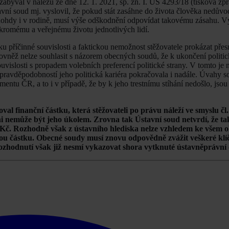
zabýval v nálezu ze dne 12. 1. 2021, sp. zn. I. ÚS 4293/18 (tisková zpr
vní soud mj. vyslovil, že pokud stát zasáhne do života člověka nedův
 mnohdy i v rodině, musí výše odškodnění odpovídat takovému zásahu. 
ukromému a veřejnému životu jednotlivých lidí.
 příčinné souvislosti a faktickou nemožnost stěžovatele prokázat přes
Rovněž nelze souhlasit s názorem obecných soudů, že k ukončení politic
souvislosti s propadem volebních preferencí politické strany. V tomto je
ou pravděpodobností jeho politická kariéra pokračovala i nadále. Úvahy s
ntu ČR, a to i v případě, že by k jeho trestnímu stíhání nedošlo, jsou 
l finanční částku, která stěžovateli po právu náleží ve smyslu čl. 
ani nemůže být jeho úkolem. Zrovna tak Ústavní soud netvrdí, že t
 Kč. Rozhodně však z ústavního hlediska nelze vzhledem ke všem 
nou částku. Obecné soudy musí znovu odpovědně zvážit veškeré klí
hodnutí však již nesmí vykazovat shora vytknuté ústavněprávní d