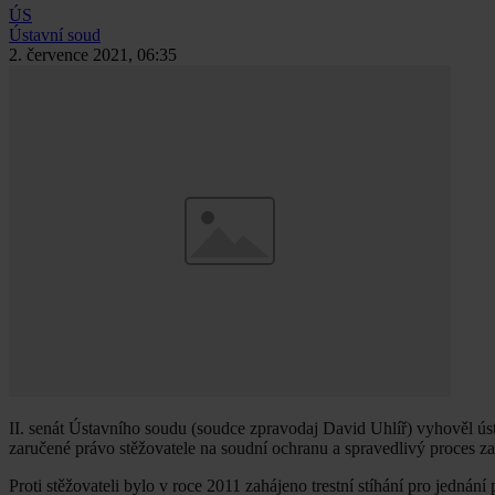
ÚS
Ústavní soud
2. července 2021, 06:35
II. senát Ústavního soudu (soudce zpravodaj David Uhlíř) vyhověl úst
zaručené právo stěžovatele na soudní ochranu a spravedlivý proces zar
Proti stěžovateli bylo v roce 2011 zahájeno trestní stíhání pro jednán