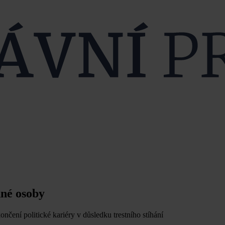
nné osoby
nčení politické kariéry v důsledku trestního stíhání