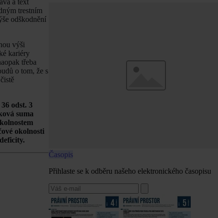
áva a text
odným trestním
Výše odškodnění
nou výši
ké kariéry
 naopak třeba
oudů o tom, že s
čistě
36 odst. 3
aková suma
okolnostem
čové okolnosti
eficity.
Časopis
Přihlaste se k odběru našeho elektronického časopisu