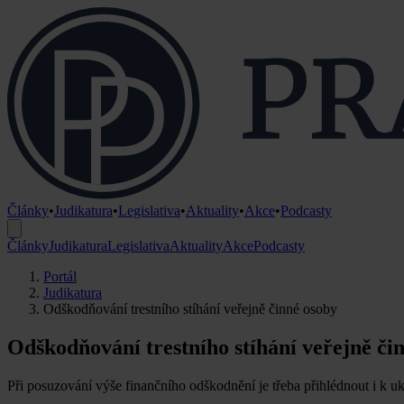
Články
•
Judikatura
•
Legislativa
•
Aktuality
•
Akce
•
Podcasty
Články
Judikatura
Legislativa
Aktuality
Akce
Podcasty
Portál
Judikatura
Odškodňování trestního stíhání veřejně činné osoby
Odškodňování trestního stíhání veřejně či
Při posuzování výše finančního odškodnění je třeba přihlédnout i k uko