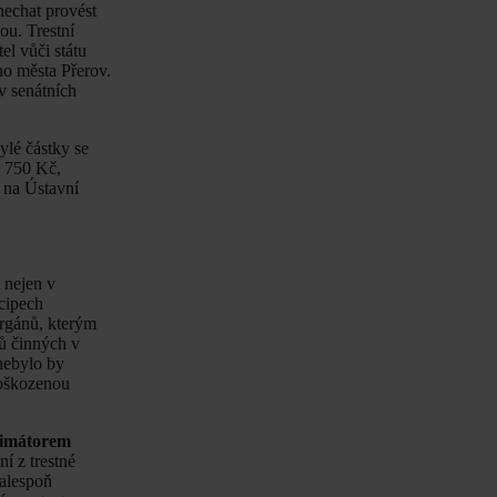
nechat provést
ou. Trestní
el vůči státu
ho města Přerov.
v senátních
ylé částky se
0 750 Kč,
í na Ústavní
 nejen v
ncipech
orgánů, kterým
nů činných v
 nebylo by
 poškozenou
primátorem
í z trestné
 alespoň