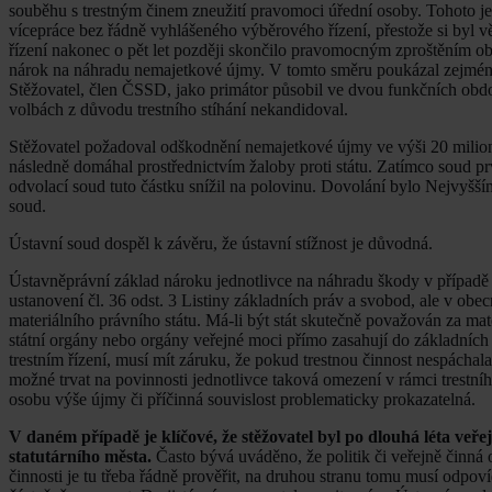
souběhu s trestným činem zneužití pravomoci úřední osoby. Tohoto jed
vícepráce bez řádně vyhlášeného výběrového řízení, přestože si byl v
řízení nakonec o pět let později skončilo pravomocným zproštěním ob
nárok na náhradu nemajetkové újmy. V tomto směru poukázal zejména na
Stěžovatel, člen ČSSD, jako primátor působil ve dvou funkčních obd
volbách z důvodu trestního stíhání nekandidoval.
Stěžovatel požadoval odškodnění nemajetkové újmy ve výši 20 milion
následně domáhal prostřednictvím žaloby proti státu. Zatímco soud p
odvolací soud tuto částku snížil na polovinu. Dovolání bylo Nejvyšším
soud.
Ústavní soud dospěl k závěru, že ústavní stížnost je důvodná.
Ústavněprávní základ nároku jednotlivce na náhradu škody v případě tr
ustanovení čl. 36 odst. 3 Listiny základních práv a svobod, ale v obe
materiálního právního státu. Má-li být stát skutečně považován za mat
státní orgány nebo orgány veřejné moci přímo zasahují do základních
trestním řízení, musí mít záruku, že pokud trestnou činnost nespáchal
možné trvat na povinnosti jednotlivce taková omezení v rámci trestního
osobu výše újmy či příčinná souvislost problematicky prokazatelná.
V daném případě je klíčové, že stěžovatel byl po dlouhá léta v
statutárního města.
Často bývá uváděno, že politik či veřejně činná 
činnosti je tu třeba řádně prověřit, na druhou stranu tomu musí odpov