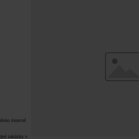
rušeno ústavně
řejné zakázky v