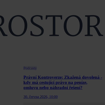
Podcasty
Právní Kontroverze: Zkažená dovolená -
kdy má cestující právo na peníze,
omluvu nebo náhradní řešení?
30. června 2026, 10:00