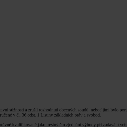
avní stížnosti a zrušil rozhodnutí obecných soudů, neboť jimi bylo po
učené v čl. 36 odst. 1 Listiny základních práv a svobod.
í právně kvalifikované jako trestný čin zjednání výhody při zadávání ve