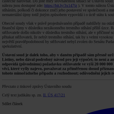
částečně narovnat. Do jisté míry srovnatelnou situací se Ústavní soud 
nálezu jsou dostupné zde:
https://bit.ly/3x147jz
). V tomto nálezu Ústa
stíháním, poškodí či dokonce zničí jeho postavení ve společnosti a
nemateriální újmy totiž jistým způsobem vypovídá i o úctě státu k so
Obecné soudy však v právě projednávaném případě nahlížely na otázku
finanční újmy v důsledku nezákonného trestního stíhání příliš úzce. 
stěžovatele došlo nikoliv v důsledku trestního stíhání, ale v příčinné 
přitakat stěžovateli, že nebýt trestního stíhání, tak by s velmi vysok
největší pravděpodobností by stěžovatel nebyl zvolen do Senátu Parlame
spekulativní.
Ústavní soud je dalek toho, aby v daném případě sám přesně určova
Listiny, nebo dával podrobný návod pro její výpočet; to není a 
odpovídá (původnímu) požadavku stěžovatele ve výši 20 000 000
věci, které vyšly najevo, považovat za přiměřenou dosud přizna
tohoto mimořádného případu a rozhodnout; odůvodnění jejich roz
Převzato z tiskové zprávy Ústavního soudu
Celý text judikátu sp. zn.
II. ÚS 417/21
Sdílet článek