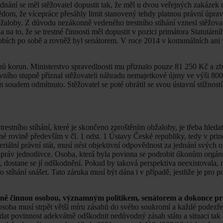
nání se měl stěžovatel dopustit tak, že měl u dvou veřejných zakázek 
ědom, že vícepráce přesáhly limit stanovený tehdy platnou právní úprav
žaloby. Z důvodu nezákonně vedeného trestního stíhání vznesl stěžovat
 to, že se trestné činnosti měl dopustit v pozici primátora Statutární
obích po sobě a rovněž byl senátorem. V roce 2014 v komunálních ani 
ů korun. Ministerstvo spravedlnosti mu přiznalo pouze 81 250 Kč a zb
rvního stupně přiznal stěžovateli náhradu nemajetkové újmy ve výši 80
 soudem odmítnuto. Stěžovatel se poté obrátil se svou ústavní stížnost
estního stíhání, které je skončeno zproštěním obžaloby, je třeba hledat
cné rovině především v čl. 1 odst. 1 Ústavy České republiky, tedy v pri
eriální právní stát, musí nést objektivní odpovědnost za jednání svých 
 práv jednotlivce. Osoba, která byla povinna se podrobit úkonům orgá
a, dostane se jí odškodnění. Pokud by taková perspektiva neexistovala,
 stíhání snášet. Tato záruka musí být dána i v případě, jestliže je pro
eřejně činnou osobou, významným politikem, senátorem a dokonce 
osoba musí strpět větší míru zásahů do svého soukromí a každé podezřen
ídat povinnost adekvátně odškodnit nedůvodný zásah státu a situaci tak