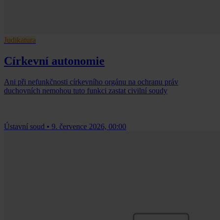
Judikatura
Církevní autonomie
Ani při nefunkčnosti církevního orgánu na ochranu práv
duchovních nemohou tuto funkci zastat civilní soudy
Ústavní soud
•
9. července 2026, 00:00