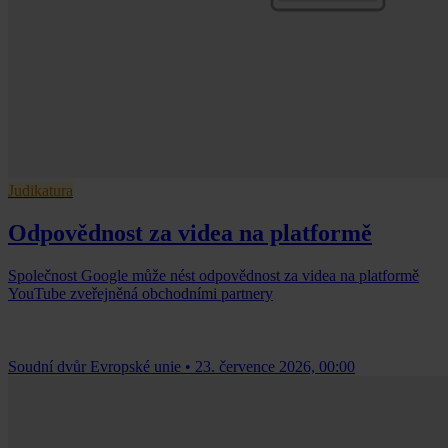
Judikatura
Odpovědnost za videa na platformě
Společnost Google může nést odpovědnost za videa na platformě
YouTube zveřejněná obchodními partnery
Soudní dvůr Evropské unie
•
23. července 2026, 00:00