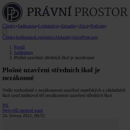
Články
•
Judikatura
•
Legislativa
•
Aktuality
•
Akce
•
Podcasty
Články
Judikatura
Legislativa
Aktuality
Akce
Podcasty
Portál
Judikatura
Plošné uzavření středních škol je nezákonné
Plošné uzavření středních škol je
nezákonné
Vedle rozhodnutí o nezákonnosti uzavření mateřských a základních
škol soud judikoval též nezákonnost uzavření středních škol
NS
Nejvyšší správní soud
24. června 2021, 09:55