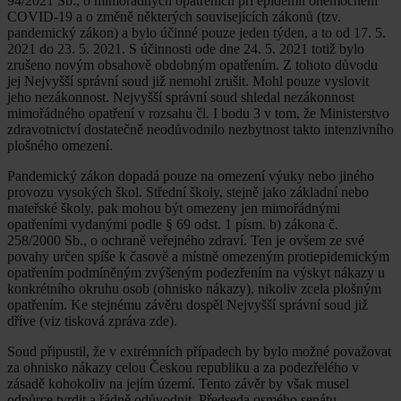
94/2021 Sb., o mimořádných opatřeních při epidemii onemocnění
COVID-19 a o změně některých souvisejících zákonů (tzv.
pandemický zákon) a bylo účinné pouze jeden týden, a to od 17. 5.
2021 do 23. 5. 2021. S účinnosti ode dne 24. 5. 2021 totiž bylo
zrušeno novým obsahově obdobným opatřením. Z tohoto důvodu
jej Nejvyšší správní soud již nemohl zrušit. Mohl pouze vyslovit
jeho nezákonnost. Nejvyšší správní soud shledal nezákonnost
mimořádného opatření v rozsahu čl. I bodu 3 v tom, že Ministerstvo
zdravotnictví dostatečně neodůvodnilo nezbytnost takto intenzivního
plošného omezení.
Pandemický zákon dopadá pouze na omezení výuky nebo jiného
provozu vysokých škol. Střední školy, stejně jako základní nebo
mateřské školy, pak mohou být omezeny jen mimořádnými
opatřeními vydanými podle § 69 odst. 1 písm. b) zákona č.
258/2000 Sb., o ochraně veřejného zdraví. Ten je ovšem ze své
povahy určen spíše k časově a místně omezeným protiepidemickým
opatřením podmíněným zvýšeným podezřením na výskyt nákazy u
konkrétního okruhu osob (ohnisko nákazy), nikoliv zcela plošným
opatřením. Ke stejnému závěru dospěl Nejvyšší správní soud již
dříve (viz tisková zpráva zde).
Soud připustil, že v extrémních případech by bylo možné považovat
za ohnisko nákazy celou Českou republiku a za podezřelého v
zásadě kohokoliv na jejím území. Tento závěr by však musel
odpůrce tvrdit a řádně odůvodnit. Předseda osmého senátu