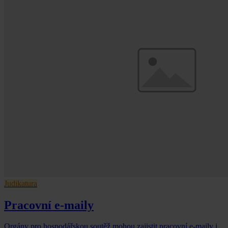
Judikatura
Pracovní e-maily
Orgány pro hospodářskou soutěž mohou zajistit pracovní e-maily i