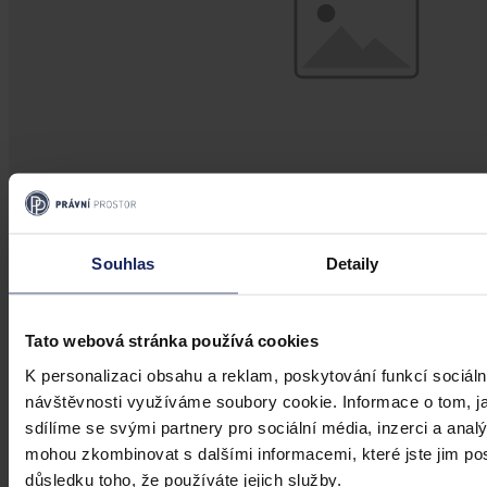
Souhlas
Detaily
Judikatura
Veřejný odpor vs legitimní očekávání
Tato webová stránka používá cookies
investora
K personalizaci obsahu a reklam, poskytování funkcí sociáln
Investiční očekávání nemůže mít přednost před demokratickým
návštěvnosti využíváme soubory cookie. Informace o tom, j
výkonem samosprávy
sdílíme se svými partnery pro sociální média, inzerci a analý
mohou zkombinovat s dalšími informacemi, které jste jim posk
důsledku toho, že používáte jejich služby.