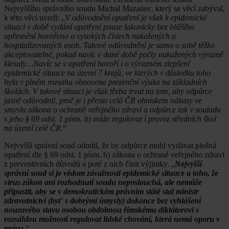
Nejvyššího správního soudu Michal Mazanec, který se věcí zabýval,
k této věci uvedl: „
V odůvodnění opatření je však k epidemické
situaci v době vydání opatření pouze lakonicky bez bližšího
upřesnění hovořeno o vysokých číslech nakažených a
hospitalizovaných osob. Takové odůvodnění je samo o sobě těžko
akceptovatelné, pokud navíc v dané době počty nakažených výrazně
klesaly…Navíc se v opatření hovoří i o výrazném zlepšení
epidemické situace na území 7 krajů, ve kterých v důsledku toho
byla v plném rozsahu obnovena prezenční výuka na základních
školách. V takové situaci je však třeba trvat na tom, aby odpůrce
jasně odůvodnil, proč je i přesto celá ČR ohniskem nákazy ve
smyslu zákona o ochraně veřejného zdraví a odpůrce tak v souladu
s jeho § 69 odst. 1 písm. b) může regulovat i provoz středních škol
na území celé ČR.
“
Nejvyšší správní soud odmítl, že by odpůrce mohl vydávat plošná
opatření dle § 69 odst. 1 písm. b) zákona o ochraně veřejného zdraví
z preventivních důvodů a poté z nich činit výjimky. „
Nejvyšší
správní soud si je vědom závažnosti epidemické situace a toho, že
virus zákon ani rozhodnutí soudu neposlouchá, ale nemůže
připustit, aby se v demokratickém právním státě stal ministr
zdravotnictví (byť s dobrými úmysly) dokonce bez vyhlášení
nouzového stavu osobou obdobnou římskému diktátorovi s
rozsáhlou možností regulovat lidské chování, která nemá oporu v
právu.
“