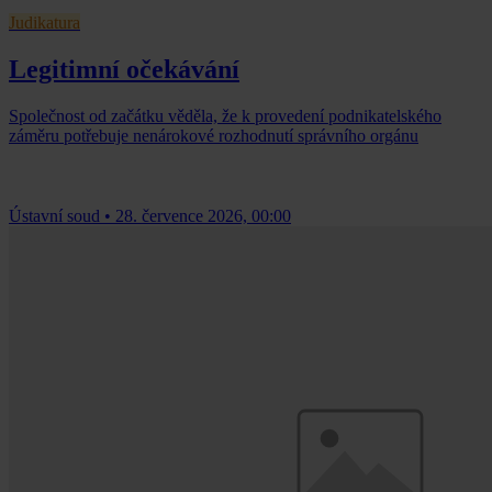
Judikatura
Legitimní očekávání
Společnost od začátku věděla, že k provedení podnikatelského
záměru potřebuje nenárokové rozhodnutí správního orgánu
Ústavní soud
•
28. července 2026, 00:00