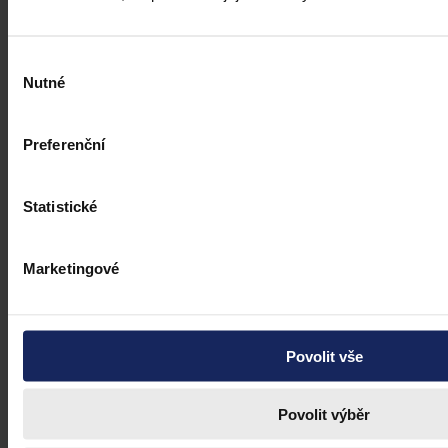
Mgr. Martin Eliášek
•
8. července 2026, 00:00
Výběr
Nutné
souhlasu
Preferenční
Statistické
Marketingové
Povolit vše
Povolit výběr