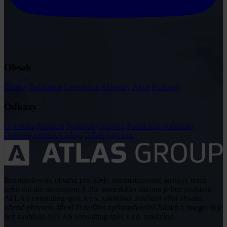
Obsah
Články
Judikatura
Legislativa
Aktuality
Akce
Podcasty
Odkazy
O portálu
Redakce
Podmínky užívání
Publikační podmínky
Ochrana osobních údajů
Odběr časopisu
Rozmnožování obsahu pro účely automatizované analýzy textů
nebo dat dle ustanovení § 39c autorského zákona je bez souhlasu
ATLAS consulting spol. s r.o. zakázáno. Jakékoli užití obsahu
včetně převzetí, šíření či dalšího zpřístupňování článků a fotografií je
bez souhlasu ATLAS consulting spol. s r.o. zakázáno.