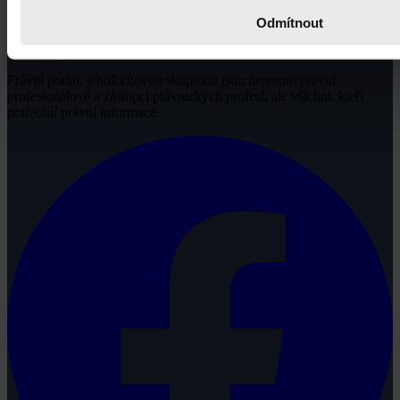
Odmítnout
Právní portál, jehož cílovou skupinou jsou nejenom právní
profesionálové a zástupci právnických profesí, ale všichni, kteří
potřebují právní informace.