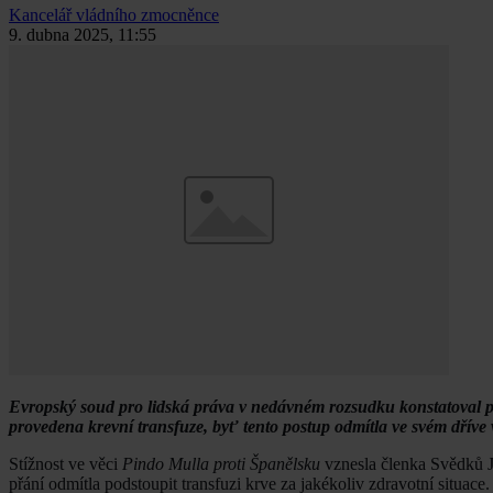
Kancelář vládního zmocněnce
9. dubna 2025, 11:55
Evropský soud pro lidská práva v nedávném rozsudku konstatoval p
provedena krevní transfuze, byť tento postup odmítla ve svém dříve
Stížnost ve věci
Pindo Mulla proti Španělsku
vznesla členka Svědků J
přání odmítla podstoupit transfuzi krve za jakékoliv zdravotní situac