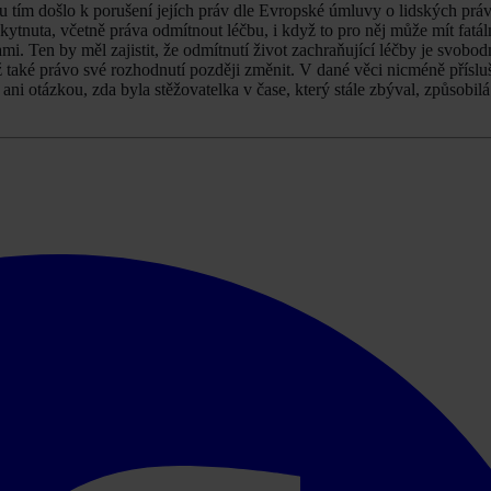
du tím došlo k porušení jejích práv dle Evropské úmluvy o lidských prá
nuta, včetně práva odmítnout léčbu, i když to pro něj může mít fatáln
mi. Ten by měl zajistit, že odmítnutí život zachraňující léčby je svobod
iž také právo své rozhodnutí později změnit. V dané věci nicméně přísl
ani otázkou, zda byla stěžovatelka v čase, který stále zbýval, způsobil