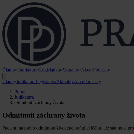
Články
•
Judikatura
•
Legislativa
•
Aktuality
•
Akce
•
Podcasty
Články
Judikatura
Legislativa
Aktuality
Akce
Podcasty
Portál
Judikatura
Odmítnutí záchrany života
Odmítnutí záchrany života
Pacient má právo odmítnout život zachraňující léčbu, ale stát musí pro 