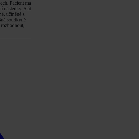
vech. Pacient má
í následky. Stát
né, učiněné s
ušná soudkyně
á rozhodnout,