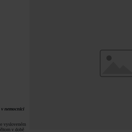
a v nemocnici
íve vysloveném
přitom v době