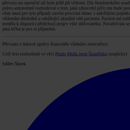
převozu na operační sál byla ještě při vědomí. Dle štrasburského sou
právo autonomně rozhodovat o tom, jaká zdravotní péče mu bude poskyt
však musí pro tyto případy zavést procesní rámec s náležitými pojistka
vědomím důsledků a odrážející aktuální vůli pacienta. Pacient má tot
neměla k dispozici předchozí projev vůle stěžovatelky. Nezabývala se 
jaká léčba je pro ni přijatelná.
Převzato z tiskové zprávy Kanceláře vládního zmocněnce
Celý text rozhodnutí ve věci
Pindo Mulla proti Španělsku
(anglicky)
Sdílet článek