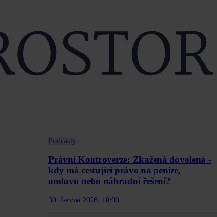
Podcasty
Právní Kontroverze: Zkažená dovolená -
kdy má cestující právo na peníze,
omluvu nebo náhradní řešení?
30. června 2026, 10:00