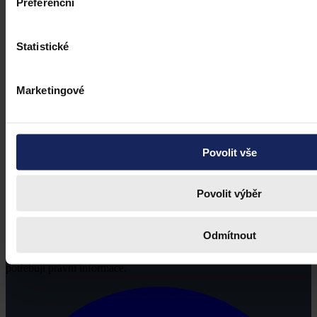
Preferenční
Statistické
Marketingové
Povolit vše
Povolit výběr
Odmítnout
Právní portál, jehož cílovou skupinou jsou nejenom právní
profesionálové a zástupci právnických profesí, ale všichni, kteří
potřebují právní informace.