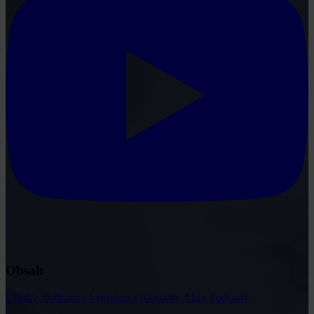
Obsah
Články
Judikatura
Legislativa
Aktuality
Akce
Podcasty