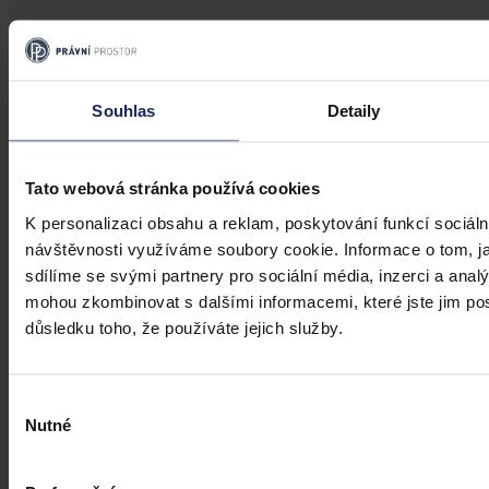
Články
Transparentní odměňování v Česku má
zpoždění, firmám bez jasného systému
Souhlas
Detaily
přesto hrozí pokuty i doplacení mezd
Česko má podle Eurostatu jeden z nejvyšších rozdílů v odměňování
Tato webová stránka používá cookies
žen a mužů v EU – gender pay gap dosahuje okolo 18 %. Evropská
K personalizaci obsahu a reklam, poskytování funkcí sociáln
pravidla pro transparentní odměňování, jejichž cílem je narovnat
informační asymetrii na pracovním trhu a dlouhodobě tak přispět i
návštěvnosti využíváme soubory cookie. Informace o tom, j
ke zmenšení rozdílu ve mzdách mužů a žen, však nabrala v České
sdílíme se svými partnery pro sociální média, inzerci a analý
republice zpoždění.
Ivona Tajšlová
•
4. srpna 2026, 07:18
mohou zkombinovat s dalšími informacemi, které jste jim posk
důsledku toho, že používáte jejich služby.
Výběr
Nutné
souhlasu