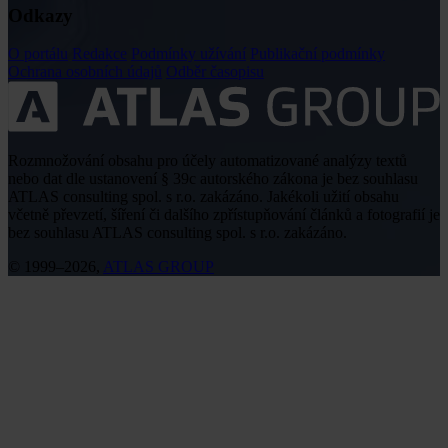
Odkazy
O portálu
Redakce
Podmínky užívání
Publikační podmínky
Ochrana osobních údajů
Odběr časopisu
Rozmnožování obsahu pro účely automatizované analýzy textů
nebo dat dle ustanovení § 39c autorského zákona je bez souhlasu
ATLAS consulting spol. s r.o. zakázáno. Jakékoli užití obsahu
včetně převzetí, šíření či dalšího zpřístupňování článků a fotografií je
bez souhlasu ATLAS consulting spol. s r.o. zakázáno.
© 1999–2026,
ATLAS GROUP