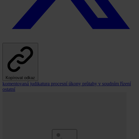
Kopírovat odkaz
komentovaná judikatura
procesní úkony
průtahy v soudním řízení
ostatní