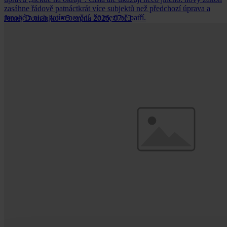
zasáhne řádově patnáctkrát více subjektů než předchozí úprava a
mnohé z nich zatím nevědí, že mezi ně patří.
Jernej Domanjko
•
5. srpna 2026, 07:13