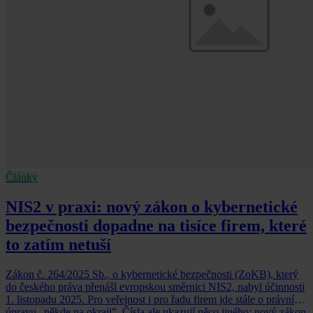
Články
NIS2 v praxi: nový zákon o kybernetické
bezpečnosti dopadne na tisíce firem, které
to zatím netuší
Zákon č. 264/2025 Sb., o kybernetické bezpečnosti (ZoKB), který
do českého práva přenáší evropskou směrnici NIS2, nabyl účinnosti
1. listopadu 2025. Pro veřejnost i pro řadu firem jde stále o právní
úpravu „někde na okraji”. Čísla ale ukazují něco jiného: nový zákon