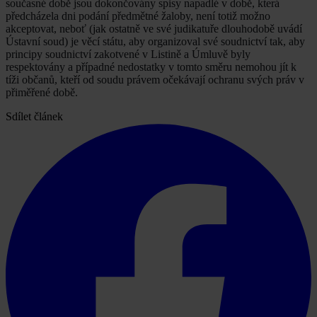
současné době jsou dokončovány spisy napadlé v době, která
předcházela dni podání předmětné žaloby, není totiž možno
akceptovat, neboť (jak ostatně ve své judikatuře dlouhodobě uvádí
Ústavní soud) je věcí státu, aby organizoval své soudnictví tak, aby
principy soudnictví zakotvené v Listině a Úmluvě byly
respektovány a případné nedostatky v tomto směru nemohou jít k
tíži občanů, kteří od soudu právem očekávají ochranu svých práv v
přiměřené době.
Sdílet článek