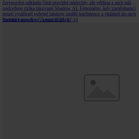
červnovém odkladu části pravidel oddechly, ale většina z nich stále
podceňuje rizika takzvané Shadow AI. Fenoménu, kdy zaměstnanci
potají využívají veřejné nástroje umělé inteligence a vkládají do nich
firemní know-how či osobní údaje.
Kolektiv autorů
•
7. srpna 2026, 07:10