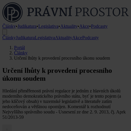
Články
•
Judikatura
•
Legislativa
•
Aktuality
•
Akce
•
Podcasty
Články
Judikatura
Legislativa
Aktuality
Akce
Podcasty
Portál
Články
Určení lhůty k provedení procesního úkonu soudem
Určení lhůty k provedení procesního
úkonu soudem
Hledání přiměřenosti právní regulace je jedním z hlavních úkolů
moderního demokratického právního státu, byť je tento pojem (a
jeho klíčový obsah) v tuzemské legislativě a literatuře zatím
nedoceňován a většinou opomíjen. Komentář k rozhodnutí
Nejvyššího správního soudu - Usnesení ze dne 2. 9. 2013, čj. Aprk
51/2013-59