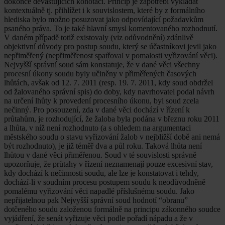
dokonce devastujících konotací. Princip je zapotřebí vykládat
kontextuálně tj. přihlížet i k souvislostem, které by z formálního
hlediska bylo možno posuzovat jako odpovídající požadavkům
psaného práva. To je také hlavní smysl komentovaného rozhodnutí.
V daném případě totiž existovaly (viz odůvodnění) zdánlivě
objektivní důvody pro postup soudu, který se účastníkovi jevil jako
nepřiměřený (nepřiměřenost spatřoval v pomalosti vyřizování věci).
Nejvyšší správní soud sám konstatuje, že v dané věci všechny
procesní úkony soudu byly učiněny v přiměřených časových
lhůtách, avšak od 12. 7. 2011 (resp. 19. 7. 2011, kdy soud obdržel
od žalovaného správní spis) do doby, kdy navrhovatel podal návrh
na určení lhůty k provedení procesního úkonu, byl soud zcela
nečinný. Pro posouzení, zda v dané věci dochází v řízení k
průtahům, je rozhodující, že žaloba byla podána v březnu roku 2011
a lhůta, v níž není rozhodnuto (a s ohledem na argumentaci
městského soudu o stavu vyřizování žalob v nejbližší době ani nemá
být rozhodnuto), je již téměř dva a půl roku. Taková lhůta není
lhůtou v dané věci přiměřenou. Soud v té souvislosti správně
upozorňuje, že průtahy v řízení neznamenají pouze excesivní stav,
kdy dochází k nečinnosti soudu, ale lze je konstatovat i tehdy,
dochází-li v soudním procesu postupem soudu k neodůvodněně
pomalému vyřizování věci napadlé příslušnému soudu. Jako
nepřijatelnou pak Nejvyšší správní soud hodnotí “obranu”
dotčeného soudu založenou formálně na principu zákonného soudce
vyjádření, že senát vyřizuje věci podle pořadí nápadu a že v