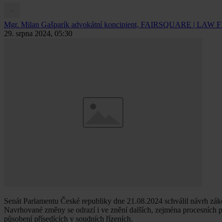
Mgr. Milan Gašparík
advokátní koncipient, FAIRSQUARE | LAW 
29. srpna 2024, 05:30
Senát Parlamentu České republiky dne 21.08.2024 schválil návrh zá
Navrhované změny se odrazí i ve znění dalších, zejména procesních př
působení přísedících v soudních řízeních.