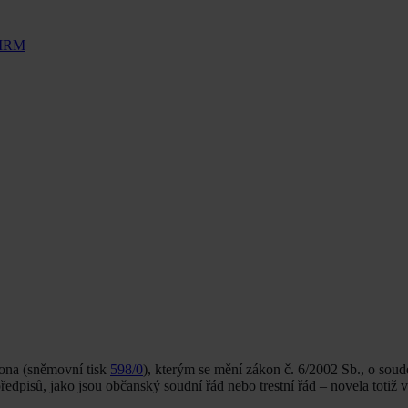
FIRM
kona (sněmovní tisk
598/0
), kterým se mění zákon č. 6/2002 Sb., o soud
edpisů, jako jsou občanský soudní řád nebo trestní řád – novela totiž