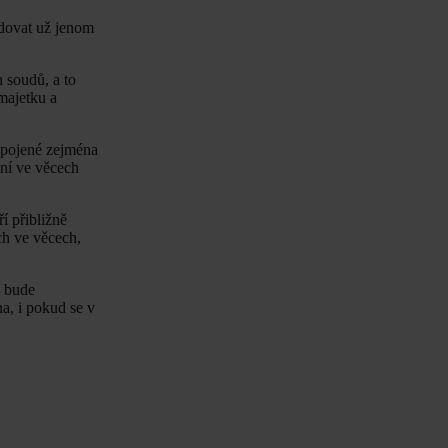
odovat už jenom
 soudů, a to
majetku a
spojené zejména
ání ve věcech
í přibližně
ch ve věcech,
í bude
a, i pokud se v