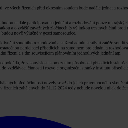
 tj. ve všech řízeních před okresním soudem bude nadále jednat a rozh
y budou nadále participovat na jednání a rozhodování pouze u krajských
atkou a o zvlášť závažných zločinech (s výjimkou trestných činů proti 
dů budou nově výlučně v gesci samosoudce.
ivnění soudního rozhodování a snížení administrativní zátěže soudů 
ostatečnou participací přísedících na samotném projednání a rozhodov
í řízení a s tím souvisejícím plánováním jednotlivých jednání atp.
okládá, že v souvislosti s omezením působnosti přísedících stát ušetř
o vzdělávací činnosti i rozvoje organizační stránky institutu přísedící
ahájených před účinností novely se až do jejich pravomocného skončen
 v řízeních zahájených do 31.12.2024 tedy nebude novelou nijak dotčen