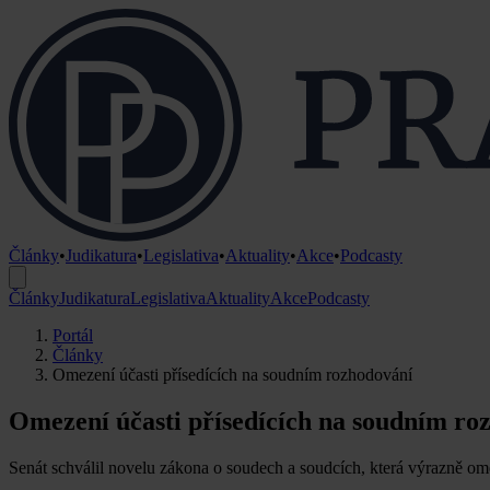
Články
•
Judikatura
•
Legislativa
•
Aktuality
•
Akce
•
Podcasty
Články
Judikatura
Legislativa
Aktuality
Akce
Podcasty
Portál
Články
Omezení účasti přísedících na soudním rozhodování
Omezení účasti přísedících na soudním ro
Senát schválil novelu zákona o soudech a soudcích, která výrazně ome