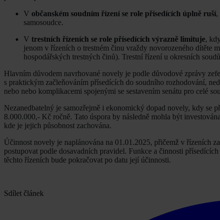
V
občanském soudním řízení se role přísedících úplně ruší
,
samosoudce.
V
trestních řízeních se role přísedících výrazně limituje
, kd
jenom v řízeních o trestném činu vraždy novorozeného dítěte m
hospodářských trestných činů). Trestní řízení u okresních sou
Hlavním důvodem navrhované novely je podle důvodové zprávy zefekt
s praktickým začleňováním přísedících do soudního rozhodování, ned
nebo nebo komplikacemi spojenými se sestavením senátu pro celé soudn
Nezanedbatelný je samozřejmě i ekonomický dopad novely, kdy se předp
8.000.000,- Kč ročně. Tato úspora by následně mohla být investována d
kde je jejich působnost zachována.
Účinnost novely je naplánována na 01.01.2025, přičemž v řízeních z
postupovat podle dosavadních pravidel. Funkce a činnosti přísedících
těchto řízeních bude pokračovat po datu její účinnosti.
Sdílet článek