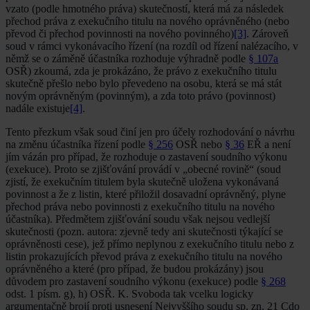
vzato (podle hmotného práva) skutečností, která má za následek
přechod práva z exekučního titulu na nového oprávněného (nebo
převod či přechod povinnosti na nového povinného)
[3]
. Zároveň
soud v rámci vykonávacího řízení (na rozdíl od řízení nalézacího, v
němž se o záměně účastníka rozhoduje výhradně podle
§ 107a
OSŘ) zkoumá, zda je prokázáno, že právo z exekučního titulu
skutečně přešlo nebo bylo převedeno na osobu, která se má stát
novým oprávněným (povinným), a zda toto právo (povinnost)
nadále existuje
[4]
.
Tento přezkum však soud činí jen pro účely rozhodování o návrhu
na změnu účastníka řízení podle
§ 256
OSŘ nebo
§ 36
EŘ a není
jím vázán pro případ, že rozhoduje o zastavení soudního výkonu
(exekuce). Proto se zjišťování provádí v „obecné rovině“ (soud
zjistí, že exekučním titulem byla skutečně uložena vykonávaná
povinnost a že z listin, které přiložil dosavadní oprávněný, plyne
přechod práva nebo povinnosti z exekučního titulu na nového
účastníka). Předmětem zjišťování soudu však nejsou vedlejší
skutečnosti (pozn. autora: zjevně tedy ani skutečnosti týkající se
oprávněnosti cese), jež přímo neplynou z exekučního titulu nebo z
listin prokazujících převod práva z exekučního titulu na nového
oprávněného a které (pro případ, že budou prokázány) jsou
důvodem pro zastavení soudního výkonu (exekuce) podle
§ 268
odst. 1 písm. g), h) OSŘ. K. Svoboda tak vcelku logicky
argumentačně brojí proti usnesení Nejvyššího soudu sp. zn. 21 Cdo