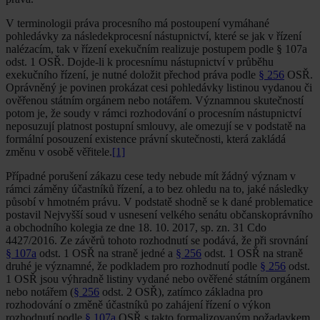
V terminologii práva procesního má postoupení vymáhané
pohledávky za následekprocesní nástupnictví, které se jak v řízení
nalézacím, tak v řízení exekučním realizuje postupem podle § 107a
odst. 1 OSŘ. Dojde-li k procesnímu nástupnictví v průběhu
exekučního řízení, je nutné doložit přechod práva podle
§ 256
OSŘ.
Oprávněný je povinen prokázat cesi pohledávky listinou vydanou či
ověřenou státním orgánem nebo notářem. Významnou skutečností
potom je, že soudy v rámci rozhodování o procesním nástupnictví
neposuzují platnost postupní smlouvy, ale omezují se v podstatě na
formální posouzení existence právní skutečnosti, která zakládá
změnu v osobě věřitele.
[1]
Případné porušení zákazu cese tedy nebude mít žádný význam v
rámci záměny účastníků řízení, a to bez ohledu na to, jaké následky
působí v hmotném právu. V podstatě shodně se k dané problematice
postavil Nejvyšší soud v usnesení velkého senátu občanskoprávního
a obchodního kolegia ze dne 18. 10. 2017, sp. zn. 31 Cdo
4427/2016. Ze závěrů tohoto rozhodnutí se podává, že při srovnání
§ 107a
odst. 1 OSŘ na straně jedné a
§ 256
odst. 1 OSŘ na straně
druhé je významné, že podkladem pro rozhodnutí podle
§ 256
odst.
1 OSŘ jsou výhradně listiny vydané nebo ověřené státním orgánem
nebo notářem (
§ 256
odst. 2 OSŘ), zatímco základna pro
rozhodování o změně účastníků po zahájení řízení o výkon
rozhodnutí podle
§ 107a
OSŘ s takto formalizovaným požadavkem