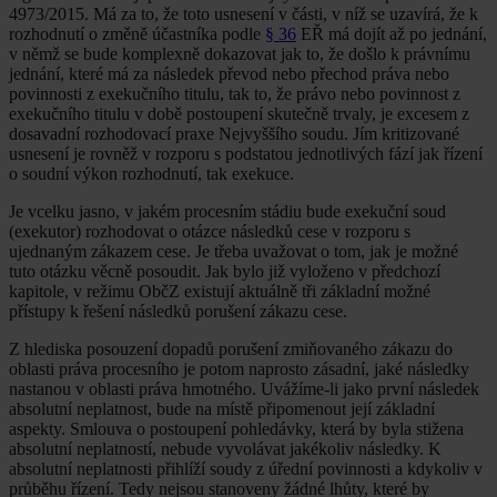
4973/2015. Má za to, že toto usnesení v části, v níž se uzavírá, že k
rozhodnutí o změně účastníka podle
§ 36
EŘ má dojít až po jednání,
v němž se bude komplexně dokazovat jak to, že došlo k právnímu
jednání, které má za následek převod nebo přechod práva nebo
povinnosti z exekučního titulu, tak to, že právo nebo povinnost z
exekučního titulu v době postoupení skutečně trvaly, je excesem z
dosavadní rozhodovací praxe Nejvyššího soudu. Jím kritizované
usnesení je rovněž v rozporu s podstatou jednotlivých fází jak řízení
o soudní výkon rozhodnutí, tak exekuce.
Je vcelku jasno, v jakém procesním stádiu bude exekuční soud
(exekutor) rozhodovat o otázce následků cese v rozporu s
ujednaným zákazem cese. Je třeba uvažovat o tom, jak je možné
tuto otázku věcně posoudit. Jak bylo již vyloženo v předchozí
kapitole, v režimu ObčZ existují aktuálně tři základní možné
přístupy k řešení následků porušení zákazu cese.
Z hlediska posouzení dopadů porušení zmiňovaného zákazu do
oblasti práva procesního je potom naprosto zásadní, jaké následky
nastanou v oblasti práva hmotného. Uvážíme-li jako první následek
absolutní neplatnost, bude na místě připomenout její základní
aspekty. Smlouva o postoupení pohledávky, která by byla stižena
absolutní neplatností, nebude vyvolávat jakékoliv následky. K
absolutní neplatnosti přihlíží soudy z úřední povinnosti a kdykoliv v
průběhu řízení. Tedy nejsou stanoveny žádné lhůty, které by