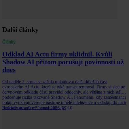
Další články
Články
Odklad AI Actu firmy uklidnil. Kvůli
Shadow AI přitom porušují povinnosti už
dnes
Od neděle 2. srpna se začala uplatňovat další důležitá část
evropského AI Actu, která se týká transparentnosti. Firmy si sice po
červnovém odkladu části pravidel oddechly, ale většina z nich stále
podceňuje rizika takzvané Shadow AI. Fenoménu, kdy zaměstnanci
potají využívají veřejné nástroje umělé inteligence a vkládají do nich
firemní know-how či osobní údaje.
Kolektiv autorů
•
7. srpna 2026, 07:10