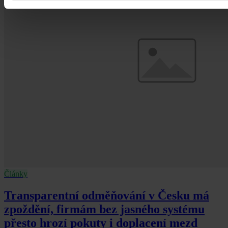
Články
Transparentní odměňování v Česku má
zpoždění, firmám bez jasného systému
přesto hrozí pokuty i doplacení mezd