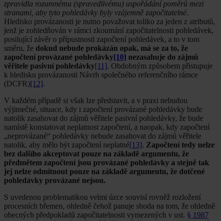
zpravidla rozumnému (spravedlivému) uspořádání poměrů mezi
stranami, aby tyto pohledávky byly vzájemně započitatelné
.
Hledisko provázanosti je nutno považovat toliko za jeden z atributů,
jenž je zohledňován v rámci zkoumání započitatelnosti pohledávek,
posilující závěr o přípustnosti započtení pohledávek, a to v tom
směru, že
dokud nebude prokázán opak, má se za to, že
započtení provázané pohledávky
[10]
nezasahuje do zájmů
věřitele pasivní pohledávky
[11]
. Obdobným způsobem přistupuje
k hledisku provázanosti Návrh společného referenčního rámce
(DCFR)
[12]
.
V každém případě si však lze představit, a v praxi nebudou
výjimečné, situace, kdy i započtení provázané pohledávky bude
natolik zasahovat do zájmů věřitele pasivní pohledávky, že bude
namístě konstatovat neplatnost započtení, a naopak, kdy započtení
„neprovázané“ pohledávky nebude zasahovat do zájmů věřitele
natolik, aby mělo být započtení neplatné
[13]
.
Započtení tedy nelze
bez dalšího akceptovat pouze na základě argumentu, že
předmětem započtení jsou provázané pohledávky a stejně tak
jej nelze odmítnout pouze na základě argumentu, že dotčené
pohledávky provázané nejsou.
S uvedenou problematikou velmi úzce souvisí rovněž rozložení
procesních břemen, ohledně čehož panuje shoda na tom, že ohledně
obecných předpokladů započitatelnosti vymezených v ust.
§ 1987