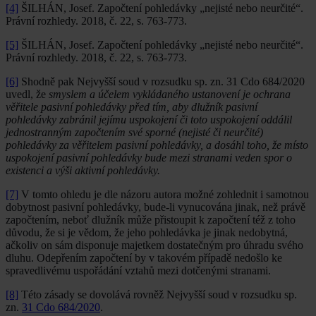
[4]
ŠILHÁN, Josef. Započtení pohledávky „nejisté nebo neurčité“.
Právní rozhledy. 2018, č. 22, s. 763-773.
[5]
ŠILHÁN, Josef. Započtení pohledávky „nejisté nebo neurčité“.
Právní rozhledy. 2018, č. 22, s. 763-773.
[6]
Shodně pak Nejvyšší soud v rozsudku sp. zn. 31 Cdo 684/2020
uvedl, že
smyslem a účelem vykládaného ustanovení je ochrana
věřitele pasivní pohledávky před tím, aby dlužník pasivní
pohledávky zabránil jejímu uspokojení či toto uspokojení oddálil
jednostranným započtením své sporné (nejisté či neurčité)
pohledávky za věřitelem pasivní pohledávky, a dosáhl toho, že místo
uspokojení pasivní pohledávky bude mezi stranami veden spor o
existenci a výši aktivní pohledávky.
[7]
V tomto ohledu je dle názoru autora možné zohlednit i samotnou
dobytnost pasivní pohledávky, bude-li vynucována jinak, než právě
započtením, neboť dlužník může přistoupit k započtení též z toho
důvodu, že si je vědom, že jeho pohledávka je jinak nedobytná,
ačkoliv on sám disponuje majetkem dostatečným pro úhradu svého
dluhu. Odepřením započtení by v takovém případě nedošlo ke
spravedlivému uspořádání vztahů mezi dotčenými stranami.
[8]
Této zásady se dovolává rovněž Nejvyšší soud v rozsudku sp.
zn.
31 Cdo 684/2020
.