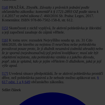
[14]
PRAŽÁK, Zbyněk.
Závazky z právních jednání podle
občanského zákoníku: komentář k § 1721-2893 OZ podle stavu k
1.4.2017 ve znění zákona č. 460/2016 Sb
. Praha: Leges, 2017.
Komentátor. ISBN 978-80-7502-158-8, str. 612.
[15]
Skutečnosti z nichž vyplývá, že aktivní pohledávka je ilikvidní
a její započtení zasahuje do zájmů věřitele.
[16]
K tomu srov. rozsudek Nejvyššího soudu sp. zn. 31 Cdo
684/2020, dle kterého
za nejistou či neurčitou nelze pohledávku
považovat pouze proto, že ji dlužník neuznává (odmítá uhradit) nebo
že je sporná (nejednoznačná) její právní kvalifikace; musí zde být
objektivní nejistota, zda pohledávka vznikla a z jakého důvodu,
popř. zda je splatná, kdo je jejím věřitelem či dlužníkem, jaká je její
výše apod.
[17]
Uvedená situace předpokládá, že se aktivní pohledávka promlčí
dříve, než pohledávka pasivní a že nebude možno aplikovat ust.
§
617 odst. 1 a § 649
občanského zákoníku.
Sdílet článek