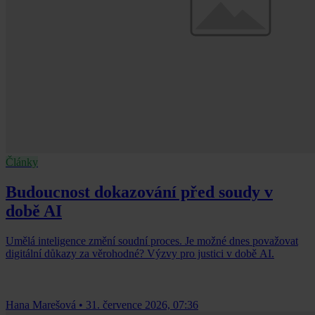
Články
Budoucnost dokazování před soudy v
době AI
Umělá inteligence změní soudní proces. Je možné dnes považovat
digitální důkazy za věrohodné? Výzvy pro justici v době AI.
Hana Marešová
•
31. července 2026, 07:36