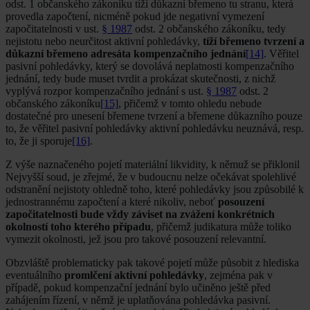
odst. 1 občanského zákoníku tíží důkazní břemeno tu stranu, která
provedla započtení, nicméně pokud jde negativní vymezení
započitatelnosti v ust.
§ 1987
odst. 2 občanského zákoníku, tedy
nejistotu nebo neurčitost aktivní pohledávky,
tíží břemeno tvrzení a
důkazní břemeno adresáta kompenzačního jednání
[14]
. Věřitel
pasivní pohledávky, který se dovolává neplatnosti kompenzačního
jednání, tedy bude muset tvrdit a prokázat skutečnosti, z nichž
vyplývá rozpor kompenzačního jednání s ust.
§ 1987
odst. 2
občanského zákoníku
[15]
, přičemž v tomto ohledu nebude
dostatečné pro unesení břemene tvrzení a břemene důkazního pouze
to, že věřitel pasivní pohledávky aktivní pohledávku neuznává, resp.
to, že ji sporuje
[16]
.
Z výše naznačeného pojetí materiální likvidity, k němuž se přiklonil
Nejvyšší soud, je zřejmé, že v budoucnu nelze očekávat spolehlivé
odstranění nejistoty ohledně toho, které pohledávky jsou způsobilé k
jednostrannému započtení a které nikoliv, neboť
posouzení
započitatelnosti bude vždy záviset na zvážení konkrétních
okolností toho kterého případu
, přičemž judikatura může toliko
vymezit okolnosti, jež jsou pro takové posouzení relevantní.
Obzvláště problematicky pak takové pojetí může působit z hlediska
eventuálního
promlčení aktivní pohledávky
, zejména pak v
případě, pokud kompenzační jednání bylo učiněno ještě před
zahájením řízení, v němž je uplatňována pohledávka pasivní.