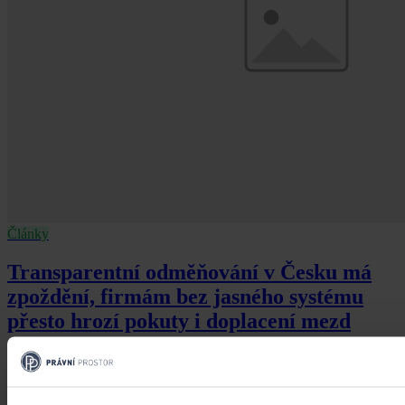
Články
Transparentní odměňování v Česku má
zpoždění, firmám bez jasného systému
přesto hrozí pokuty i doplacení mezd
Česko má podle Eurostatu jeden z nejvyšších rozdílů v odměňování
žen a mužů v EU – gender pay gap dosahuje okolo 18 %. Evropská
pravidla pro transparentní odměňování, jejichž cílem je narovnat