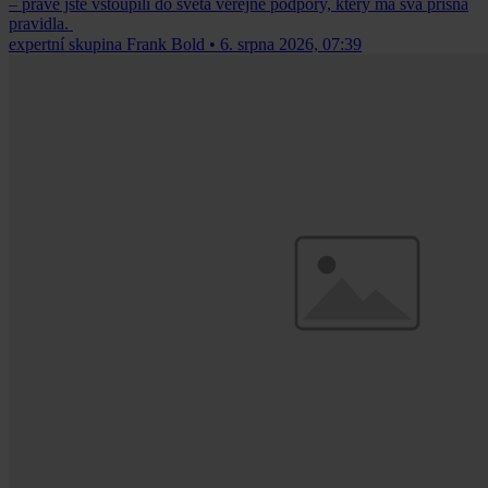
– právě jste vstoupili do světa veřejné podpory, který má svá přísná
pravidla.
expertní skupina Frank Bold
•
6. srpna 2026, 07:39