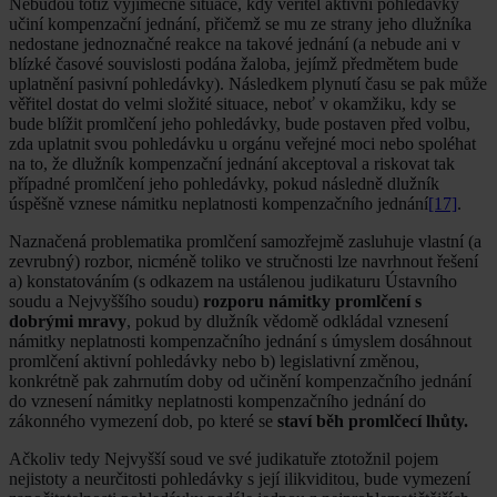
Nebudou totiž výjimečné situace, kdy věřitel aktivní pohledávky
učiní kompenzační jednání, přičemž se mu ze strany jeho dlužníka
nedostane jednoznačné reakce na takové jednání (a nebude ani v
blízké časové souvislosti podána žaloba, jejímž předmětem bude
uplatnění pasivní pohledávky). Následkem plynutí času se pak může
věřitel dostat do velmi složité situace, neboť v okamžiku, kdy se
bude blížit promlčení jeho pohledávky, bude postaven před volbu,
zda uplatnit svou pohledávku u orgánu veřejné moci nebo spoléhat
na to, že dlužník kompenzační jednání akceptoval a riskovat tak
případné promlčení jeho pohledávky, pokud následně dlužník
úspěšně vznese námitku neplatnosti kompenzačního jednání
[17]
.
Naznačená problematika promlčení samozřejmě zasluhuje vlastní (a
zevrubný) rozbor, nicméně toliko ve stručnosti lze navrhnout řešení
a) konstatováním (s odkazem na ustálenou judikaturu Ústavního
soudu a Nejvyššího soudu)
rozporu námitky promlčení s
dobrými mravy
, pokud by dlužník vědomě odkládal vznesení
námitky neplatnosti kompenzačního jednání s úmyslem dosáhnout
promlčení aktivní pohledávky nebo b) legislativní změnou,
konkrétně pak zahrnutím doby od učinění kompenzačního jednání
do vznesení námitky neplatnosti kompenzačního jednání do
zákonného vymezení dob, po které se
staví běh promlčecí lhůty.
Ačkoliv tedy Nejvyšší soud ve své judikatuře ztotožnil pojem
nejistoty a neurčitosti pohledávky s její ilikviditou, bude vymezení