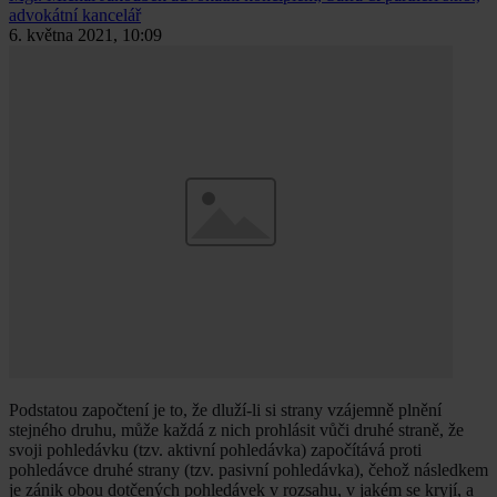
advokátní kancelář
6. května 2021, 10:09
Podstatou započtení je to, že dluží-li si strany vzájemně plnění
stejného druhu, může každá z nich prohlásit vůči druhé straně, že
svoji pohledávku (tzv. aktivní pohledávka) započítává proti
pohledávce druhé strany (tzv. pasivní pohledávka), čehož následkem
je zánik obou dotčených pohledávek v rozsahu, v jakém se kryjí, a