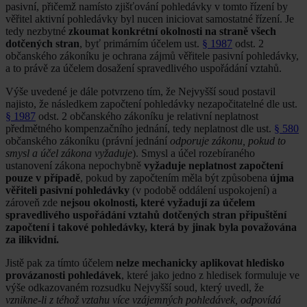
pasivní, přičemž namísto zjišťování pohledávky v tomto řízení by
věřitel aktivní pohledávky byl nucen iniciovat samostatné řízení. Je
tedy nezbytné
zkoumat konkrétní okolnosti na straně všech
dotčených stran
, byť primárním účelem ust.
§ 1987
odst. 2
občanského zákoníku je ochrana zájmů věřitele pasivní pohledávky,
a to právě za účelem dosažení spravedlivého uspořádání vztahů.
Výše uvedené je dále potvrzeno tím, že Nejvyšší soud postavil
najisto, že následkem započtení pohledávky nezapočitatelné dle ust.
§ 1987
odst. 2 občanského zákoníku je relativní neplatnost
předmětného kompenzačního jednání, tedy neplatnost dle ust.
§ 580
občanského zákoníku (právní jednání
odporuje zákonu, pokud to
smysl a účel zákona vyžaduje
). Smysl a účel rozebíraného
ustanovení zákona nepochybně
vyžaduje neplatnost započtení
pouze v případě
, pokud by započtením měla být způsobena
újma
věřiteli pasivní pohledávky
(v podobě oddálení uspokojení) a
zároveň zde
nejsou okolnosti, které vyžadují za účelem
spravedlivého uspořádání vztahů dotčených stran připuštění
započtení i takové pohledávky, která by jinak byla považována
za ilikvidní.
Jistě pak za tímto účelem
nelze mechanicky aplikovat hledisko
provázanosti pohledávek
, které jako jedno z hledisek formuluje ve
výše odkazovaném rozsudku Nejvyšší soud, který uvedl, že
vznikne-li z téhož vztahu více vzájemných pohledávek, odpovídá