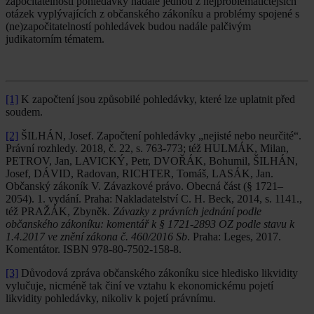
započitatelnosti pohledávky nadále jednou z nejproblematičtějších
otázek vyplývajících z občanského zákoníku a problémy spojené s
(ne)započitatelností pohledávek budou nadále palčivým
judikatorním tématem.
[1]
K započtení jsou způsobilé pohledávky, které lze uplatnit před
soudem.
[2]
ŠILHÁN, Josef. Započtení pohledávky „nejisté nebo neurčité“.
Právní rozhledy. 2018, č. 22, s. 763-773; též HULMÁK, Milan,
PETROV, Jan, LAVICKÝ, Petr, DVOŘÁK, Bohumil, ŠILHÁN,
Josef, DÁVID, Radovan, RICHTER, Tomáš, LASÁK, Jan.
Občanský zákoník V. Závazkové právo. Obecná část (§ 1721–
2054). 1. vydání. Praha: Nakladatelství C. H. Beck, 2014, s. 1141.,
též PRAŽÁK, Zbyněk.
Závazky z právních jednání podle
občanského zákoníku: komentář k § 1721-2893 OZ podle stavu k
1.4.2017 ve znění zákona č. 460/2016 Sb
. Praha: Leges, 2017.
Komentátor. ISBN 978-80-7502-158-8.
[3]
Důvodová zpráva občanského zákoníku sice hledisko likvidity
vylučuje, nicméně tak činí ve vztahu k ekonomickému pojetí
likvidity pohledávky, nikoliv k pojetí právnímu.