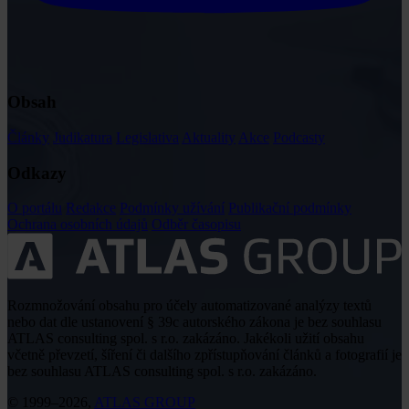
Obsah
Články
Judikatura
Legislativa
Aktuality
Akce
Podcasty
Odkazy
O portálu
Redakce
Podmínky užívání
Publikační podmínky
Ochrana osobních údajů
Odběr časopisu
Rozmnožování obsahu pro účely automatizované analýzy textů
nebo dat dle ustanovení § 39c autorského zákona je bez souhlasu
ATLAS consulting spol. s r.o. zakázáno. Jakékoli užití obsahu
včetně převzetí, šíření či dalšího zpřístupňování článků a fotografií je
bez souhlasu ATLAS consulting spol. s r.o. zakázáno.
© 1999–2026,
ATLAS GROUP