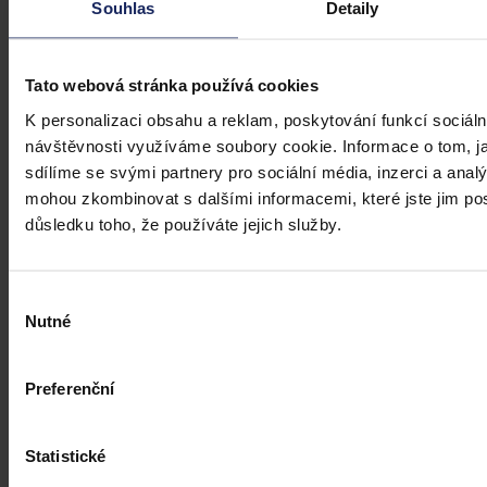
informační asymetrii na pracovním trhu a dlouhodobě tak přispět i
Souhlas
Detaily
ke zmenšení rozdílu ve mzdách mužů a žen, však nabrala v České
republice zpoždění.
Ivona Tajšlová
•
4. srpna 2026, 07:18
Tato webová stránka používá cookies
K personalizaci obsahu a reklam, poskytování funkcí sociáln
návštěvnosti využíváme soubory cookie. Informace o tom, j
sdílíme se svými partnery pro sociální média, inzerci a analý
mohou zkombinovat s dalšími informacemi, které jste jim posk
důsledku toho, že používáte jejich služby.
Výběr
Nutné
souhlasu
Preferenční
Statistické