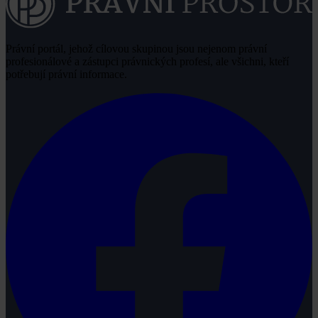
Právní portál, jehož cílovou skupinou jsou nejenom právní
profesionálové a zástupci právnických profesí, ale všichni, kteří
potřebují právní informace.