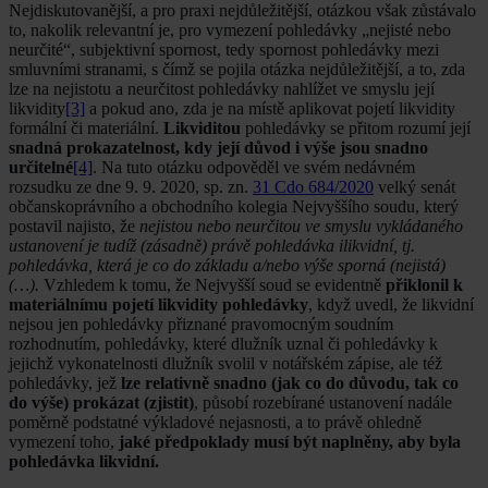
Nejdiskutovanější, a pro praxi nejdůležitější, otázkou však zůstávalo
to, nakolik relevantní je, pro vymezení pohledávky „nejisté nebo
neurčité“, subjektivní spornost, tedy spornost pohledávky mezi
smluvními stranami, s čímž se pojila otázka nejdůležitější, a to, zda
lze na nejistotu a neurčitost pohledávky nahlížet ve smyslu její
likvidity
[3]
a pokud ano, zda je na místě aplikovat pojetí likvidity
formální či materiální.
Likviditou
pohledávky se přitom rozumí její
snadná prokazatelnost, kdy její důvod i výše jsou snadno
určitelné
[4]
. Na tuto otázku odpověděl ve svém nedávném
rozsudku ze dne 9. 9. 2020, sp. zn.
31 Cdo 684/2020
velký senát
občanskoprávního a obchodního kolegia Nejvyššího soudu, který
postavil najisto, že
nejistou nebo neurčitou ve smyslu vykládaného
ustanovení je tudíž (zásadně) právě pohledávka ilikvidní, tj.
pohledávka, která je co do základu a/nebo výše sporná (nejistá)
(…).
Vzhledem k tomu, že Nejvyšší soud se evidentně
přiklonil k
materiálnímu pojetí likvidity pohledávky
, když uvedl, že likvidní
nejsou jen pohledávky přiznané pravomocným soudním
rozhodnutím, pohledávky, které dlužník uznal či pohledávky k
jejichž vykonatelnosti dlužník svolil v notářském zápise, ale též
pohledávky, jež
lze relativně snadno (jak co do důvodu, tak co
do výše) prokázat (zjistit)
, působí rozebírané ustanovení nadále
poměrně podstatné výkladové nejasnosti, a to právě ohledně
vymezení toho,
jaké předpoklady musí být naplněny, aby byla
pohledávka likvidní.