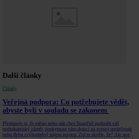
Další články
Články
Veřejná podpora: Co potřebujete vědět,
abyste byli v souladu se zákonem
Představte si, že město nebo stát chce finančně podpořit váš
podnikatelský záměr, poskytnout vám dotaci na rozvoj společnosti
nebo třeba zvýhodněný nájem prostor. Zní to skvěle, že? Ale pozor