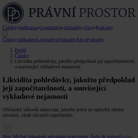
Články
•
Judikatura
•
Legislativa
•
Aktuality
•
Akce
•
Podcasty
Články
Judikatura
Legislativa
Aktuality
Akce
Podcasty
Portál
Články
Likvidita pohledávky, jakožto předpoklad její započitatelnosti,
a související výkladové nejasnosti
Likvidita pohledávky, jakožto předpoklad
její započitatelnosti, a související
výkladové nejasnosti
Občanský zákoník stanovuje, jakožto jeden ze způsobů zániku
závazků, zánik závazků započtením.
Mgr. Michal Jakoubek
advokátní koncipient, Šafra & partneři s.r.o.,