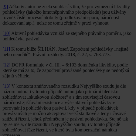
[9]
Ačkoliv autor ne zcela souhlasí s tím, že pro vymezení likvidity
pohledávky (jakožto hmotněprávního předpokladu) jsou užívány
rovněž čistě procesní atributy (prodlužování sporu, náročnost
dokazování atp.), nelze se tomu zřejmě v praxi vyhnout.
[10]
Aktivní pohledávka vzniklá ze stejného právního poměru, jako
pohledávka pasivní.
[11]
K tomu blíže ŠILHÁN, Josef. Započtení pohledávky „nejisté
nebo neurčité“. Právní rozhledy. 2018, č. 22, s. 763-773.
[12]
DCFR formuluje v čl. III. – 6:103 domněnku likvidity, podle
které se má za to, že započtení provázané pohledávky se nedotýká
zájmů věřitele.
[13]
V kontextu zmiňovaného rozsudku Nejvyššího soudu je dle
názoru autora i v tomto případě nutno jako primární hledisko
zohledňovat „skutkovou složitost“ a s tím související časovou
náročnost zjišťování existence a výše aktivní pohledávky v
porovnání s pohledávkou pasivní, kdy v případě pohledávek
provázaných je možno akceptovat větší skutkové a tedy i časové
zatížení řízení, jehož předmětem je pasivní pohledávka. Stejně tak
by se měla, dle rozsudku Nejvyššího soudu, i v tomto případě
zohledňovat fáze řízení, ve které byla kompenzační námitka
vznesena.