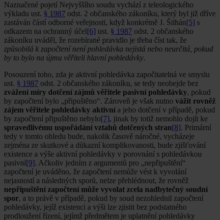
Naznačené pojetí Nejvyššího soudu vychází z teleologického
výkladu ust.
§ 1987
odst. 2 občanského zákoníku, který byl již dříve
zastáván částí odborné veřejnosti, když konkrétně J. Šilhán
[5]
s
odkazem na ochranný účel
[6]
ust.
§ 1987
odst. 2 občanského
zákoníku uváděl, že rozebírané pravidlo je třeba číst tak, že
způsobilá k započtení není pohledávka nejistá nebo neurčitá, pokud
by to bylo na újmu věřiteli hlavní pohledávky
.
Posouzení toho, zda je aktivní pohledávka započitatelná ve smyslu
ust.
§ 1987
odst. 2 občanského zákoníku, se tedy neobejde bez
zvážení míry dotčení zájmů věřitele pasivní pohledávky
, pokud
by započtení bylo „připuštěno“. Zároveň je však nutno
vážit rovněž
zájem věřitele pohledávky aktivní
a jeho dotčení v případě, pokud
by započtení připuštěno nebylo
[7]
, jinak by totiž nemohlo dojít ke
spravedlivému uspořádání vztahů dotčených stran
[8]
. Primární
tedy v tomto ohledu bude, nakolik časově náročné, vycházeje
zejména ze skutkové a důkazní komplikovanosti, bude zjišťování
existence a výše aktivní pohledávky v porovnání s pohledávkou
pasivní
[9]
. Ačkoliv jedním z argumentů pro „nepřipuštění“
započtení je uváděno, že započtení nemůže vést k vyvolání
nejasností a následných sporů, nelze přehlédnout, že rovněž
nepřipuštění započtení může vyvolat zcela nadbytečný soudní
spor
, a to právě v případě, pokud by soud nezohlednil započtení
pohledávky, jejíž existenci a výši lze zjistit bez podstatného
prodloužení řízení, jejímž předmětem je uplatnění pohledávky