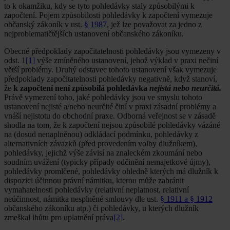
to k okamžiku, kdy se tyto pohledávky staly způsobilými k
započtení. Pojem způsobilosti pohledávky k započtení vymezuje
občanský zákoník v ust.
§ 1987
, jež lze považovat za jedno z
nejproblematičtějších ustanovení občanského zákoníku.
Obecné předpoklady započitatelnosti pohledávky jsou vymezeny v
odst. 1
[1]
výše zmíněného ustanovení, jehož výklad v praxi nečiní
větší problémy. Druhý odstavec tohoto ustanovení však vymezuje
předpoklady započitatelnosti pohledávky negativně, když stanoví,
že
k započtení není způsobilá pohledávka
nejistá nebo neurčitá.
Právě vymezení toho, jaké pohledávky jsou ve smyslu tohoto
ustanovení nejisté a/nebo neurčité činí v praxi zásadní problémy a
vnáší nejistotu do obchodní praxe. Odborná veřejnost se v zásadě
shodla na tom, že k započtení nejsou způsobilé pohledávky vázáné
na (dosud nenaplněnou) odkládací podmínku, pohledávky z
alternativních závazků (před provedením volby dlužníkem),
pohledávky, jejichž výše závisí na znaleckém zkoumání nebo
soudním uvážení (typicky případy odčinění nemajetkové újmy),
pohledávky promlčené, pohledávky ohledně kterých má dlužník k
dispozici účinnou právní námitku, kterou může zabránit
vymahatelnosti pohledávky (relativní neplatnost, relativní
neúčinnost, námitka nesplněné smlouvy dle ust.
§ 1911 a § 1912
občanského zákoníku atp.) či pohledávky, u kterých dlužník
zmeškal lhůtu pro uplatnění práva
[2]
.