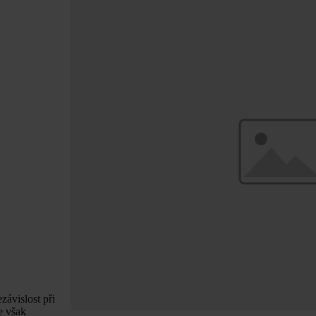
závislost při
e však