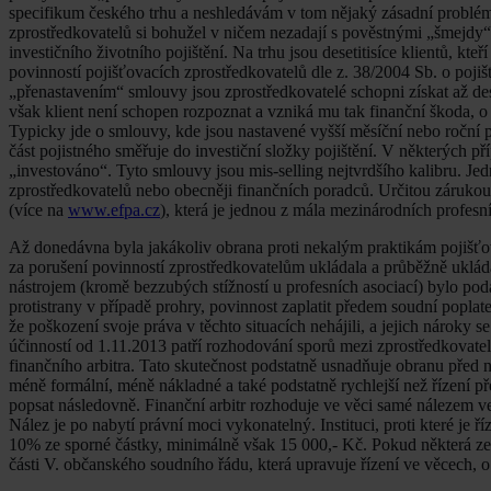
specifikum českého trhu a neshledávám v tom nějaký zásadní problém
zprostředkovatelů si bohužel v ničem nezadají s pověstnými „šmejdy“
investičního životního pojištění. Na trhu jsou desetitisíce klientů, kte
povinností pojišťovacích zprostředkovatelů dle z. 38/2004 Sb. o poj
„přenastavením“ smlouvy jsou zprostředkovatelé schopni získat až d
však klient není schopen rozpoznat a vzniká mu tak finanční škoda, o
Typicky jde o smlouvy, kde jsou nastavené vyšší měsíční nebo roční p
část pojistného směřuje do investiční složky pojištění. V některých př
„investováno“. Tyto smlouvy jsou mis-selling nejtvrdšího kalibru. Je
zprostředkovatelů nebo obecněji finančních poradců. Určitou záruko
(více na
www.efpa.cz
), která je jednou z mála mezinárodních profesní
Až donedávna byla jakákoliv obrana proti nekalým praktikám pojišťo
za porušení povinností zprostředkovatelům ukládala a průběžně ukládá
nástrojem (kromě bezzubých stížností u profesních asociací) bylo podá
protistrany v případě prohry, povinnost zaplatit předem soudní poplat
že poškození svoje práva v těchto situacích nehájili, a jejich nároky
účinností od 1.11.2013 patří rozhodování sporů mezi zprostředkovatel
finančního arbitra. Tato skutečnost podstatně usnadňuje obranu před 
méně formální, méně nákladné a také podstatně rychlejší než řízení př
popsat následovně. Finanční arbitr rozhoduje ve věci samé nálezem ve l
Nález je po nabytí právní moci vykonatelný. Instituci, proti které je 
10% ze sporné částky, minimálně však 15 000,- Kč. Pokud některá ze
části V. občanského soudního řádu, která upravuje řízení ve věcech,