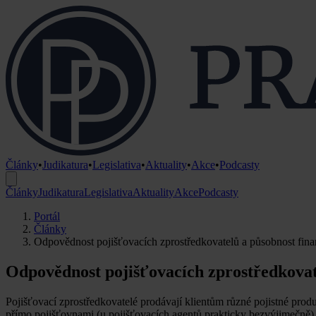
Články
•
Judikatura
•
Legislativa
•
Aktuality
•
Akce
•
Podcasty
Články
Judikatura
Legislativa
Aktuality
Akce
Podcasty
Portál
Články
Odpovědnost pojišťovacích zprostředkovatelů a působnost finan
Odpovědnost pojišťovacích zprostředkovat
Pojišťovací zprostředkovatelé prodávají klientům různé pojistné produ
přímo pojišťovnami (u pojišťovacích agentů prakticky bezvýjimečně)