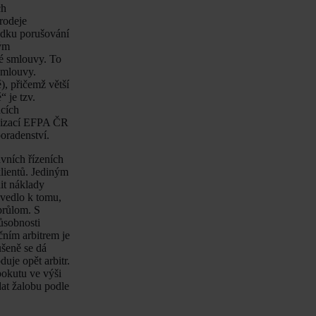
ch
rodeje
sledku porušování
hým
né smlouvy. To
smlouvy.
), přičemž větší
 je tzv.
acích
anizací EFPA ČR
poradenství.
vních řízeních
klientů. Jediným
dit náklady
 vedlo k tomu,
 průlom. S
ůsobnosti
čním arbitrem je
ušeně se dá
uje opět arbitr.
 pokutu ve výši
at žalobu podle