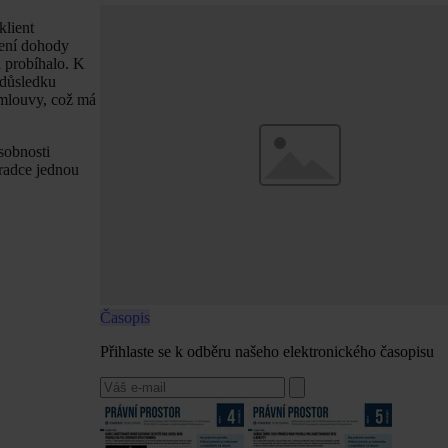
klient
ření dohody
a probíhalo. K
 důsledku
smlouvy, což má
sobnosti
oradce jednou
Časopis
Přihlaste se k odběru našeho elektronického časopisu