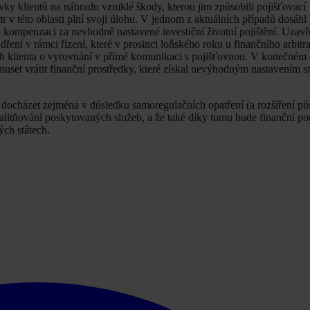
y klientů na náhradu vzniklé škody, kterou jim způsobili pojišťovací
tr v této oblasti plní svoji úlohu. V jednom z aktuálních případů dosáhl 
 kompenzaci za nevhodně nastavené investiční životní pojištění. Uzav
ření v rámci řízení, které v prosinci loňského roku u finančního arbitr
ah klienta o vyrovnání v přímé komunikaci s pojišťovnou. V konečném
uset vrátit finanční prostředky, které získal nevýhodným nastavením 
 docházet zejména v důsledku samoregulačních opatření (a rozšíření pů
valitňování poskytovaných služeb, a že také díky tomu bude finanční p
ých státech.