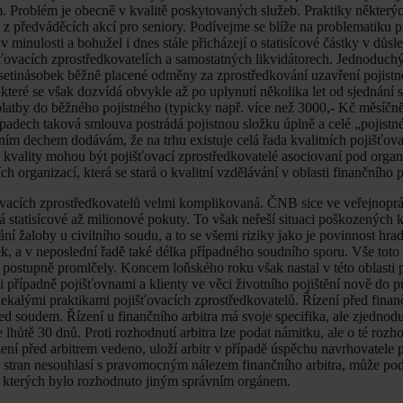
. Problém je obecně v kvalitě poskytovaných služeb. Praktiky některý
 z předváděcích akcí pro seniory. Podívejme se blíže na problematiku p
ří v minulosti a bohužel i dnes stále přicházejí o statisícové částky v dů
išťovacích zprostředkovatelích a samostatných likvidátorech. Jednoduc
esetinásobek běžně placené odměny za zprostředkování uzavření pojist
 které se však dozvídá obvykle až po uplynutí několika let od sjednání 
latby do běžného pojistného (typicky např. více než 3000,- Kč měsíčně
ípadech taková smlouva postrádá pojistnou složku úplně a celé „pojistné“
dním dechem dodávám, že na trhu existuje celá řada kvalitních pojišťov
u kvality mohou být pojišťovací zprostředkovatelé asociovaní pod org
ch organizací, která se stará o kvalitní vzdělávání v oblasti finančního 
vacích zprostředkovatelů velmi komplikovaná. ČNB sice ve veřejnoprá
 statisícové až milionové pokuty. To však neřeší situaci poškozených 
ní žaloby u civilního soudu, a to se všemi riziky jako je povinnost hra
ek, a v neposlední řadě také délka případného soudního sporu. Vše toto
 se postupně promlčely. Koncem loňského roku však nastal v této oblasti
i případně pojišťovnami a klienty ve věci životního pojištění nově do p
nekalými praktikami pojišťovacích zprostředkovatelů. Řízení před finan
ed soudem. Řízení u finančního arbitra má svoje specifika, ale zjednod
hůtě 30 dnů. Proti rozhodnutí arbitra lze podat námitku, ale o té rozhod
řízení před arbitrem vedeno, uloží arbitr v případě úspěchu navrhovatele
 stran nesouhlasí s pravomocným nálezem finančního arbitra, může pod
 o kterých bylo rozhodnuto jiným správním orgánem.