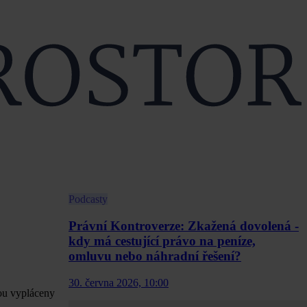
Podcasty
Právní Kontroverze: Zkažená dovolená -
kdy má cestující právo na peníze,
omluvu nebo náhradní řešení?
30. června 2026, 10:00
sou vypláceny