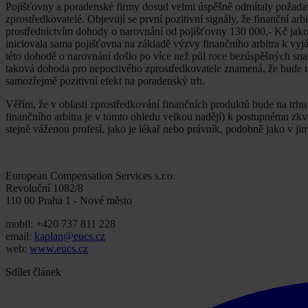
Pojišťovny a poradenské firmy dosud velmi úspěšně odmítaly požadavk
zprostředkovatelé. Objevují se první pozitivní signály, že finanční arbi
prostřednictvím dohody o narovnání od pojišťovny 130 000,- Kč jako
iniciovala sama pojišťovna na základě výzvy finančního arbitra k vyjád
této dohodě o narovnání došlo po více než půl roce bezúspěšných sn
taková dohoda pro nepoctivého zprostředkovatele znamená, že bude m
samozřejmě pozitivní efekt na poradenský trh.
Věřím, že v oblasti zprostředkování finančních produktů bude na trhu
finančního arbitra je v tomto ohledu velkou nadějí) k postupnému zk
stejně váženou profesí, jako je lékař nebo právník, podobně jako v jin
European Compensation Services s.r.o.
Revoluční 1082/8
110 00 Praha 1 - Nové město
mobil: +420 737 811 228
email:
kaplan@eucs.cz
web:
www.eucs.cz
Sdílet článek