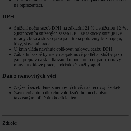
na reprezentaci.
DPH
Snížení počtu sazeb DPH na základní 21 % a sníženou 12 % .
Sjednocením snížených sazeb DPH se fakticky snižuje DPH
u řady zboží a služeb jako jsou třeba potraviny bez nápojů,
léky, stavební práce.
U knih vláda navrhuje aplikovat nulovou sazbu DPH.
Základní sazbě by měly naopak nově podléhat služby jako
jsou přeprava a skládkování komunálního odpadu, opravy
obuvi, úklidové práce, kadeřnické služby apod.
Daň z nemovitých věcí
Zvýšení sazeb daně z nemovitých věcí až na dvojnásobek.
Zavedení automatického valorizačního mechanismu
takzvaným inflačním koeficientem.
Zdroje: