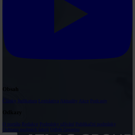
Obsah
Články
Judikatura
Legislativa
Aktuality
Akce
Podcasty
Odkazy
O portálu
Redakce
Podmínky užívání
Publikační podmínky
Ochrana osobních údajů
Odběr časopisu