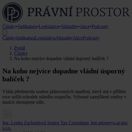
Články
•
Judikatura
•
Legislativa
•
Aktuality
•
Akce
•
Podcasty
Články
Judikatura
Legislativa
Aktuality
Akce
Podcasty
Portál
Články
Na koho nejvíce dopadne vládní úsporný balíček ?
Na koho nejvíce dopadne vládní úsporný
balíček ?
Vláda představila soubor plánovaných opatření, který má v příštím
roce snížit schodek státního rozpočtu. Vybrané zamýšlené změny v
daních shrnujeme níže.
Ing. Lenka Zachardová
Senior Tax Consultant, bnt attorneys-at-law
s.r.o.