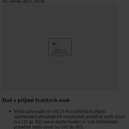
16. června 2023, 10:30
Daň z příjmů fyzických osob
Vyšší sazba daně ve výši 23 % u měsíčních příjmů
zaměstnanců přesahujících trojnásobek průměrné mzdy (nyní
cca 121 tis. Kč) oproti dnešní hranici ve výši čtyřnásobku
průměrné mzdy (nyní cca 161 tis. Kč).