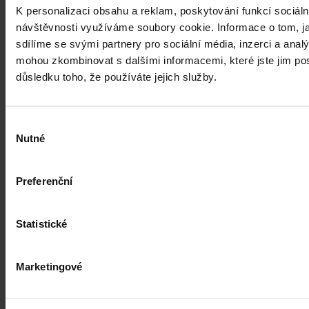
Kdy je možné sáhnout po jinak
K personalizaci obsahu a reklam, poskytování funkcí sociáln
urážlivých označeních?
návštěvnosti využíváme soubory cookie. Informace o tom, j
sdílíme se svými partnery pro sociální média, inzerci a analý
Tento článek shrnuje nedávný rozsudek Evropského soudu pro
mohou zkombinovat s dalšími informacemi, které jste jim posk
lidská práva (ESLP) v kauze Mortensen proti Dánsku, který může
důsledku toho, že používáte jejich služby.
sehrát roli v dalším řešení obdobných případů na ochranu osobnosti,
zejména pokud se jedná o působení na sociálních sítích,
předchozího jednání poškozeného a reálných základů pro hodnotící
úsudek.
Kolektiv autorů
•
3. srpna 2026, 07:37
Výběr
Nutné
souhlasu
Preferenční
Statistické
Marketingové