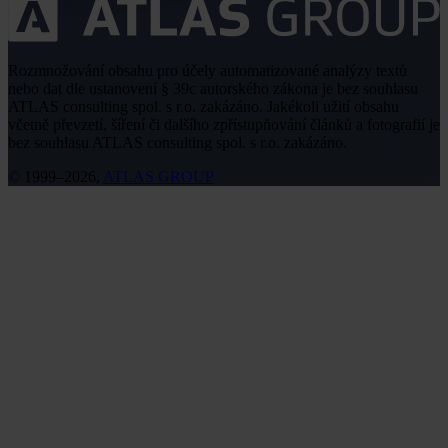
Rozmnožování obsahu pro účely automatizované analýzy textů
nebo dat dle ustanovení § 39c autorského zákona je bez souhlasu
ATLAS consulting spol. s r.o. zakázáno. Jakékoli užití obsahu
včetně převzetí, šíření či dalšího zpřístupňování článků a fotografií je
bez souhlasu ATLAS consulting spol. s r.o. zakázáno.
© 1999–2026,
ATLAS GROUP