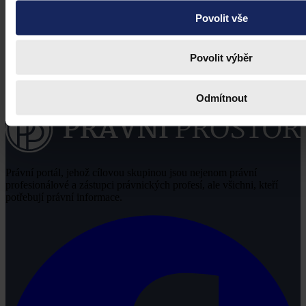
Povolit vše
Povolit výběr
Odmítnout
Právní portál, jehož cílovou skupinou jsou nejenom právní
profesionálové a zástupci právnických profesí, ale všichni, kteří
potřebují právní informace.