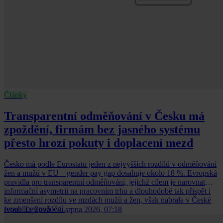
Články
Transparentní odměňování v Česku má
zpoždění, firmám bez jasného systému
přesto hrozí pokuty i doplacení mezd
Česko má podle Eurostatu jeden z nejvyšších rozdílů v odměňování
žen a mužů v EU – gender pay gap dosahuje okolo 18 %. Evropská
pravidla pro transparentní odměňování, jejichž cílem je narovnat
informační asymetrii na pracovním trhu a dlouhodobě tak přispět i
ke zmenšení rozdílu ve mzdách mužů a žen, však nabrala v České
republice zpoždění.
Ivona Tajšlová
•
4. srpna 2026, 07:18