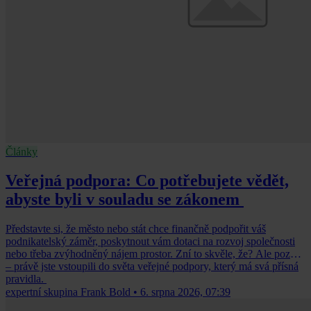
Články
Veřejná podpora: Co potřebujete vědět,
abyste byli v souladu se zákonem
Představte si, že město nebo stát chce finančně podpořit váš
podnikatelský záměr, poskytnout vám dotaci na rozvoj společnosti
nebo třeba zvýhodněný nájem prostor. Zní to skvěle, že? Ale pozor
– právě jste vstoupili do světa veřejné podpory, který má svá přísná
pravidla.
expertní skupina Frank Bold
•
6. srpna 2026, 07:39