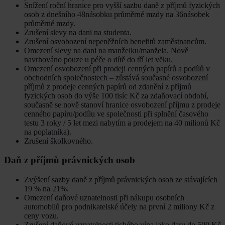
Snížení roční hranice pro vyšší sazbu daně z příjmů fyzických
osob z dnešního 48násobku průměrné mzdy na 36násobek
průměrné mzdy.
Zrušení slevy na dani na studenta.
Zrušení osvobození nepeněžních benefitů zaměstnancům.
Omezení slevy na dani na manželku/manžela. Nově
navrhováno pouze u péče o dítě do tří let věku.
Omezení osvobození při prodeji cenných papírů a podílů v
obchodních společnostech – zůstává současné osvobození
příjmů z prodeje cenných papírů od zdanění z příjmů
fyzických osob do výše 100 tisíc Kč za zdaňovací období,
současně se nově stanoví hranice osvobození příjmu z prodeje
cenného papíru/podílu ve společnosti při splnění časového
testu 3 roky / 5 let mezi nabytím a prodejem na 40 milionů Kč
na poplatníka).
Zrušení školkovného.
Daň z příjmů právnických osob
Zvýšení sazby daně z příjmů právnických osob ze stávajících
19 % na 21%.
Omezení daňové uznatelnosti při nákupu osobních
automobilů pro podnikatelské účely na první 2 miliony Kč z
ceny vozu.
Zrušení daňové uznatelnosti tichého vína jako daru do 500 Kč