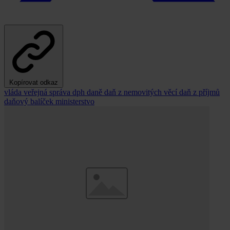
Kopírovat odkaz
vláda
veřejná správa
dph
daně
daň z nemovitých věcí
daň z příjmů
daňový balíček
ministerstvo