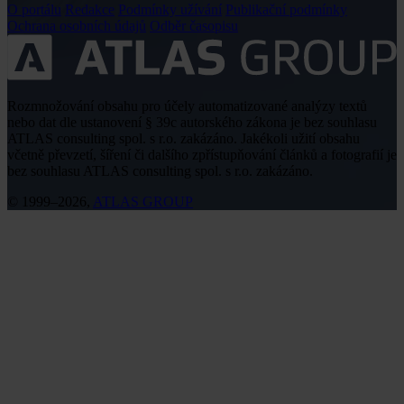
O portálu
Redakce
Podmínky užívání
Publikační podmínky
Ochrana osobních údajů
Odběr časopisu
Rozmnožování obsahu pro účely automatizované analýzy textů
nebo dat dle ustanovení § 39c autorského zákona je bez souhlasu
ATLAS consulting spol. s r.o. zakázáno. Jakékoli užití obsahu
včetně převzetí, šíření či dalšího zpřístupňování článků a fotografií je
bez souhlasu ATLAS consulting spol. s r.o. zakázáno.
© 1999–2026,
ATLAS GROUP