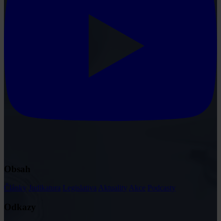
Obsah
Články
Judikatura
Legislativa
Aktuality
Akce
Podcasty
Odkazy