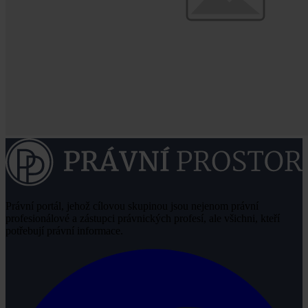
Právní portál, jehož cílovou skupinou jsou nejenom právní
profesionálové a zástupci právnických profesí, ale všichni, kteří
potřebují právní informace.