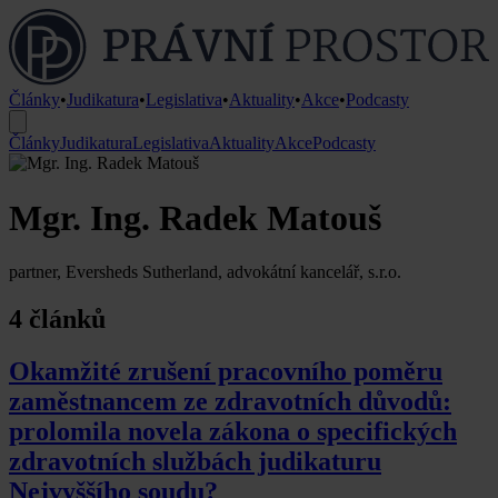
Články
•
Judikatura
•
Legislativa
•
Aktuality
•
Akce
•
Podcasty
Články
Judikatura
Legislativa
Aktuality
Akce
Podcasty
Mgr. Ing. Radek Matouš
partner, Eversheds Sutherland, advokátní kancelář, s.r.o.
4 článků
Okamžité zrušení pracovního poměru
zaměstnancem ze zdravotních důvodů:
prolomila novela zákona o specifických
zdravotních službách judikaturu
Nejvyššího soudu?