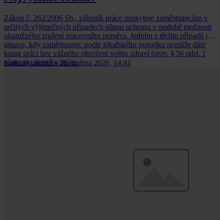
Zákon č. 262/2006 Sb., zákoník práce poskytuje zaměstnancům v
určitých výjimečných případech silnou ochranu v podobě možnosti
okamžitého zrušení pracovního poměru. Jedním z těchto případů je
situace, kdy zaměstnanec podle lékařského posudku nemůže dále
konat práci bez vážného ohrožení svého zdraví (srov. § 56 odst. 1
písm. a) zákoníku práce.
Kolektiv autorů
•
26. května 2026, 14:41