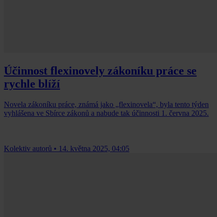
Účinnost flexinovely zákoníku práce se
rychle blíží
Novela zákoníku práce, známá jako „flexinovela“, byla tento týden
vyhlášena ve Sbírce zákonů a nabude tak účinnosti 1. června 2025.
Kolektiv autorů
•
14. května 2025, 04:05