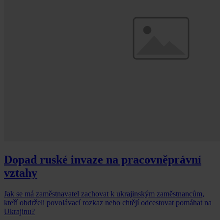
Dopad ruské invaze na pracovněprávní
vztahy
Jak se má zaměstnavatel zachovat k ukrajinským zaměstnancům,
kteří obdrželi povolávací rozkaz nebo chtějí odcestovat pomáhat na
Ukrajinu?