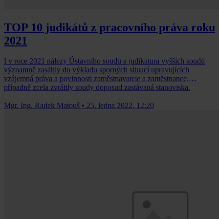
TOP 10 judikátů z pracovního práva roku
2021
I v roce 2021 nálezy Ústavního soudu a judikatura vyšších soudů
významně zasáhly do výkladu sporných situací upravujících
vzájemná práva a povinnosti zaměstnavatele a zaměstnance,
případně zcela zvrátily soudy doposud zastávaná stanoviska.
Mgr. Ing. Radek Matouš
•
25. ledna 2022, 12:20