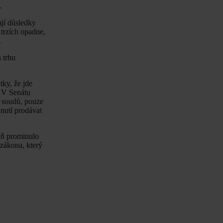
.
jí důsledky
 trzích opadne,
.
 trhu
tky, že jde
. V Senátu
h soudů, pouze
nutí prodávat
eň prominulo
 zákona, který