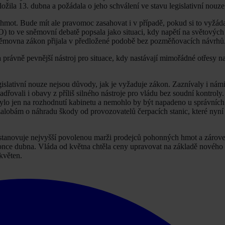
žila 13. dubna a požádala o jeho schválení ve stavu legislativní nouze
ot. Bude mít ale pravomoc zasahovat i v případě, pokud si to vyžáda
) to ve sněmovní debatě popsala jako situaci, kdy napětí na světových
Sněmovna zákon přijala v předložené podobě bez pozměňovacích návrhů
 a právně pevnější nástroj pro situace, kdy nastávají mimořádné otřesy na
islativní nouze nejsou důvody, jak je vyžaduje zákon. Zaznívaly i námi
dřovali i obavy z příliš silného nástroje pro vládu bez soudní kontroly
ylo jen na rozhodnutí kabinetu a nemohlo by být napadeno u správníc
žalobám o náhradu škody od provozovatelů čerpacích stanic, které nyní 
í stanovuje nejvyšší povolenou marži prodejců pohonných hmot a zárov
 konce dubna. Vláda od května chtěla ceny upravovat na základě nového
 květen.