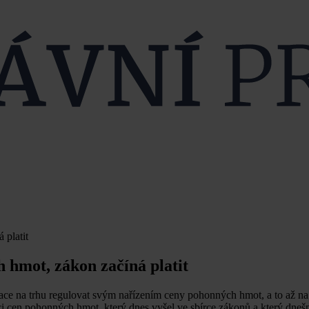
 platit
 hmot, zákon začíná platit
ce na trhu regulovat svým nařízením ceny pohonných hmot, a to až na
i cen pohonných hmot, který dnes vyšel ve sbírce zákonů a který dne