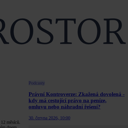
Podcasty
Právní Kontroverze: Zkažená dovolená -
kdy má cestující právo na peníze,
omluvu nebo náhradní řešení?
30. června 2026, 10:00
 12 měsíců.
šním dnem