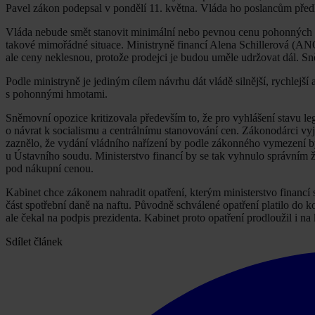
Pavel zákon podepsal v pondělí 11. května. Vláda ho poslancům předlo
Vláda nebude smět stanovit minimální nebo pevnou cenu pohonných hm
takové mimořádné situace. Ministryně financí Alena Schillerová (ANO
ale ceny neklesnou, protože prodejci je budou uměle udržovat dál. 
Podle ministryně je jediným cílem návrhu dát vládě silnější, rychlejší
s pohonnými hmotami.
Sněmovní opozice kritizovala především to, že pro vyhlášení stavu leg
o návrat k socialismu a centrálnímu stanovování cen. Zákonodárci vyja
zaznělo, že vydání vládního nařízení by podle zákonného vymezení b
u Ústavního soudu. Ministerstvo financí by se tak vyhnulo správním 
pod nákupní cenou.
Kabinet chce zákonem nahradit opatření, kterým ministerstvo financ
část spotřební daně na naftu. Původně schválené opatření platilo do
ale čekal na podpis prezidenta. Kabinet proto opatření prodloužil i na
Sdílet článek