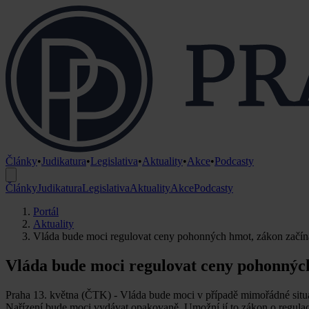
Články
•
Judikatura
•
Legislativa
•
Aktuality
•
Akce
•
Podcasty
Články
Judikatura
Legislativa
Aktuality
Akce
Podcasty
Portál
Aktuality
Vláda bude moci regulovat ceny pohonných hmot, zákon začíná
Vláda bude moci regulovat ceny pohonných
Praha 13. května (ČTK) - Vláda bude moci v případě mimořádné situa
Nařízení bude moci vydávat opakovaně. Umožní jí to zákon o regulac