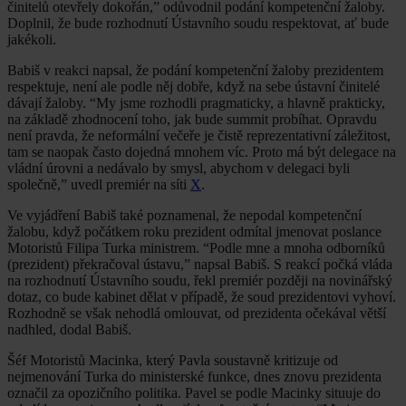
činitelů otevřely dokořán,” odůvodnil podání kompetenční žaloby.
Doplnil, že bude rozhodnutí Ústavního soudu respektovat, ať bude
jakékoli.
Babiš v reakci napsal, že podání kompetenční žaloby prezidentem
respektuje, není ale podle něj dobře, když na sebe ústavní činitelé
dávají žaloby. “My jsme rozhodli pragmaticky, a hlavně prakticky,
na základě zhodnocení toho, jak bude summit probíhat. Opravdu
není pravda, že neformální večeře je čistě reprezentativní záležitost,
tam se naopak často dojedná mnohem víc. Proto má být delegace na
vládní úrovni a nedávalo by smysl, abychom v delegaci byli
společně,” uvedl premiér na síti
X
.
Ve vyjádření Babiš také poznamenal, že nepodal kompetenční
žalobu, když počátkem roku prezident odmítal jmenovat poslance
Motoristů Filipa Turka ministrem. “Podle mne a mnoha odborníků
(prezident) překračoval ústavu,” napsal Babiš. S reakcí počká vláda
na rozhodnutí Ústavního soudu, řekl premiér později na novinářský
dotaz, co bude kabinet dělat v případě, že soud prezidentovi vyhoví.
Rozhodně se však nehodlá omlouvat, od prezidenta očekával větší
nadhled, dodal Babiš.
Šéf Motoristů Macinka, který Pavla soustavně kritizuje od
nejmenování Turka do ministerské funkce, dnes znovu prezidenta
označil za opozičního politika. Pavel se podle Macinky situuje do