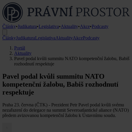
Články
•
Judikatura
•
Legislativa
•
Aktuality
•
Akce
•
Podcasty
Články
Judikatura
Legislativa
Aktuality
Akce
Podcasty
Portál
Aktuality
Pavel podal kvůli summitu NATO kompetenční žalobu, Babiš
rozhodnutí respektuje
Pavel podal kvůli summitu NATO
kompetenční žalobu, Babiš rozhodnutí
respektuje
Praha 23. června (ČTK) - Prezident Petr Pavel podal kvůli svému
nezařazení do delegace na summit Severoatlantické aliance (NATO)
předem avizovanou kompetenční žalobu k Ústavnímu soudu.