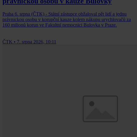
právnickou osobu v kauze Bulovky
Praha 6. srpna (ČTK) - Státní zástupce obžaloval pět lidí a jednu
právnickou osobu v korupční kauze kolem nákupu urychlovačů za
160 milionů korun ve Fakultní nemocnici Bulovka v Praze.
ČTK
•
7. srpna 2026, 10:11