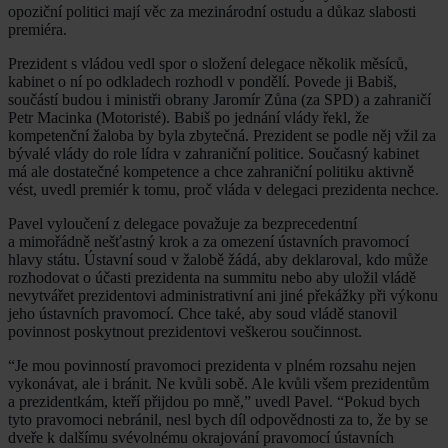
opoziční politici mají věc za mezinárodní ostudu a důkaz slabosti
premiéra.
Prezident s vládou vedl spor o složení delegace několik měsíců,
kabinet o ní po odkladech rozhodl v pondělí. Povede ji Babiš,
součástí budou i ministři obrany Jaromír Zůna (za SPD) a zahraničí
Petr Macinka (Motoristé). Babiš po jednání vlády řekl, že
kompetenční žaloba by byla zbytečná. Prezident se podle něj vžil za
bývalé vlády do role lídra v zahraniční politice. Současný kabinet
má ale dostatečné kompetence a chce zahraniční politiku aktivně
vést, uvedl premiér k tomu, proč vláda v delegaci prezidenta nechce.
Pavel vyloučení z delegace považuje za bezprecedentní
a mimořádně nešťastný krok a za omezení ústavních pravomocí
hlavy státu. Ústavní soud v žalobě žádá, aby deklaroval, kdo může
rozhodovat o účasti prezidenta na summitu nebo aby uložil vládě
nevytvářet prezidentovi administrativní ani jiné překážky při výkonu
jeho ústavních pravomocí. Chce také, aby soud vládě stanovil
povinnost poskytnout prezidentovi veškerou součinnost.
“Je mou povinností pravomoci prezidenta v plném rozsahu nejen
vykonávat, ale i bránit. Ne kvůli sobě. Ale kvůli všem prezidentům
a prezidentkám, kteří přijdou po mně,” uvedl Pavel. “Pokud bych
tyto pravomoci nebránil, nesl bych díl odpovědnosti za to, že by se
dveře k dalšímu svévolnému okrajování pravomocí ústavních