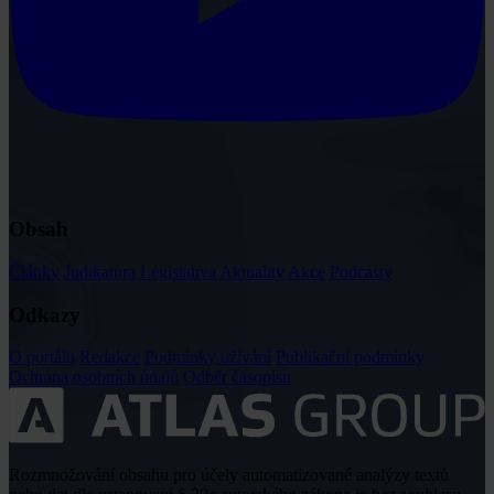
Obsah
Články
Judikatura
Legislativa
Aktuality
Akce
Podcasty
Odkazy
O portálu
Redakce
Podmínky užívání
Publikační podmínky
Ochrana osobních údajů
Odběr časopisu
Rozmnožování obsahu pro účely automatizované analýzy textů