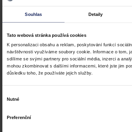
Souhlas
Detaily
Tato webová stránka používá cookies
K personalizaci obsahu a reklam, poskytování funkcí sociáln
návštěvnosti využíváme soubory cookie. Informace o tom, j
sdílíme se svými partnery pro sociální média, inzerci a analý
mohou zkombinovat s dalšími informacemi, které jste jim posk
důsledku toho, že používáte jejich služby.
Aktuality
Výběr
Nutné
Úkladná vražda a některé další činy by
souhlasu
mohly být nepromlčitelné, navrhla
koalice
Preferenční
Praha 1. srpna (ČTK) - Úkladná vražda a některé další trestné činy s