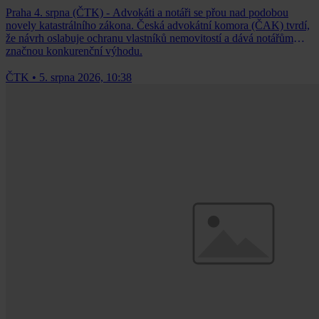
Praha 4. srpna (ČTK) - Advokáti a notáři se přou nad podobou
novely katastrálního zákona. Česká advokátní komora (ČAK) tvrdí,
že návrh oslabuje ochranu vlastníků nemovitostí a dává notářům
značnou konkurenční výhodu.
ČTK
•
5. srpna 2026, 10:38