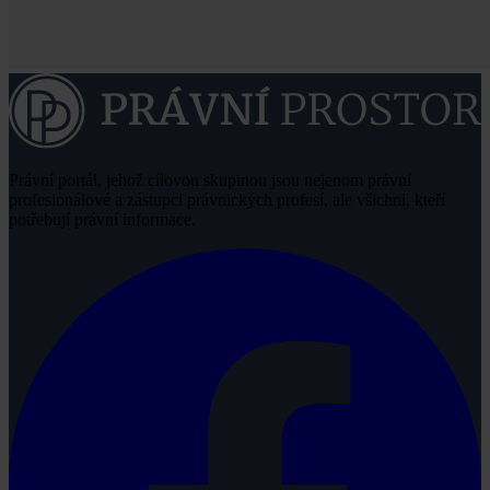
Právní portál, jehož cílovou skupinou jsou nejenom právní
profesionálové a zástupci právnických profesí, ale všichni, kteří
potřebují právní informace.