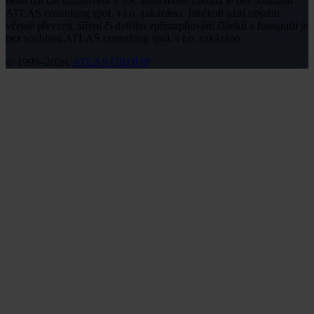
nebo dat dle ustanovení § 39c autorského zákona je bez souhlasu
ATLAS consulting spol. s r.o. zakázáno. Jakékoli užití obsahu
včetně převzetí, šíření či dalšího zpřístupňování článků a fotografií je
bez souhlasu ATLAS consulting spol. s r.o. zakázáno.
© 1999–2026,
ATLAS GROUP