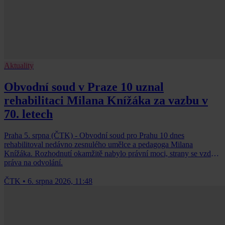
Aktuality
Obvodní soud v Praze 10 uznal
rehabilitaci Milana Knížáka za vazbu v
70. letech
Praha 5. srpna (ČTK) - Obvodní soud pro Prahu 10 dnes
rehabilitoval nedávno zesnulého umělce a pedagoga Milana
Knížáka. Rozhodnutí okamžitě nabylo právní moci, strany se vzdaly
práva na odvolání.
ČTK
•
6. srpna 2026, 11:48