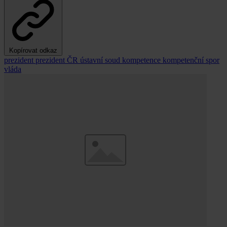
Kopírovat odkaz
prezident
prezident ČR
ústavní soud
kompetence
kompetenční spor
vláda