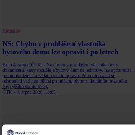
Aktuality
NS: Chybu v prohlášení vlastníka
bytového domu lze opravit i po letech
Brno 4. srpna (ČTK) - Na chybu v prohlášení vlastníka, tedy
dokumentu, který rozděluje bytový dům na jednotky, lze upozornit i
po mnoha letech a žádat u soudu opravu. Právo domáhat se
odstranění vad nepodléhá promlčení, plyne z aktuálního rozsudku
Nejvyššího soudu (NS).
ČTK
•
4. srpna 2026, 10:05