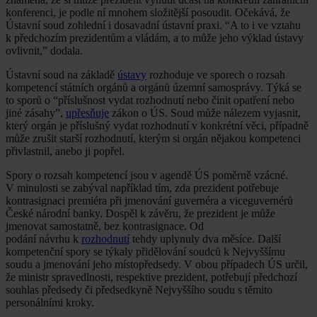
konferenci, je podle ní mnohem složitější posoudit. Očekává, že
Ústavní soud zohlední i dosavadní ústavní praxi. “A to i ve vztahu
k předchozím prezidentům a vládám, a to může jeho výklad ústavy
ovlivnit,” dodala.
Ústavní soud na základě
ústavy
rozhoduje ve sporech o rozsah
kompetencí státních orgánů a orgánů územní samosprávy. Týká se
to sporů o “příslušnost vydat rozhodnutí nebo činit opatření nebo
jiné zásahy”,
upřesňuje
zákon o ÚS. Soud může nálezem vyjasnit,
který orgán je příslušný vydat rozhodnutí v konkrétní věci, případně
může zrušit starší rozhodnutí, kterým si orgán nějakou kompetenci
přivlastnil, anebo ji popřel.
Spory o rozsah kompetencí jsou v agendě ÚS poměrně vzácné.
V minulosti se zabýval například tím, zda prezident potřebuje
kontrasignaci premiéra při jmenování guvernéra a viceguvernérů
České národní banky. Dospěl k závěru, že prezident je může
jmenovat samostatně, bez kontrasignace. Od
podání návrhu k
rozhodnutí
tehdy uplynuly dva měsíce. Další
kompetenční spory se týkaly přidělování soudců k Nejvyššímu
soudu a jmenování jeho místopředsedy. V obou případech ÚS určil,
že ministr spravedlnosti, respektive prezident, potřebují předchozí
souhlas předsedy či předsedkyně Nejvyššího soudu s těmito
personálními kroky.