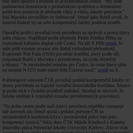
role lídra opozice a rozhodl se jít konfrontační cestou. “My jsme
parlamentní demokracie s premiérským systémem a dominantní
politickou postavou je předseda vlády a vláda, nikoliv prezident,”
řekl Macinka novinářům ve Sněmovně. Stejně jako Babiš uvedl, že
ústavní činitelé by na sebe kompetenční žaloby podávat neměli.
Opoziční politici považují krok prezidenta za správný a postoj hlavy
státu chápou. Například podle předsedy Pirátů Zdeňka Hřiba na
rozhodnutí kabinetu doplatí celé Česko. Na síti X Hřib
uvedl
, že
stále ještě existuje prostor, aby Babiš rozhodnutí přehodnotil.
Expremiér Petr Fiala (ODS) považuje konflikt, který podle něj
rozpoutali Babiš a Macinka s prezidentem, za zcela zbytečný
a hloupý. “Je mezinárodní ostudou pro Česko, že cestu hlavy státu
na summit NATO bude muset řešit Ústavní soud,”
uvedl
na X.
Politologové oslovení ČTK považují podání kompetenční žaloby ze
strany prezidenta za logické vyústění dosavadního konfliktu. Situace
je podle nich v českém prostředí unikátní. Shodují se zároveň, že
žaloba směřuje k vyjasnění rozsahu prezidentských pravomocí.
“Na jednu stranu podle naší ústavy prezident republiky zastupuje
stát navenek (do čehož spadá i jednání jménem ČR na
mezinárodních konferencích) a i mezinárodní právo tuto jeho
kompetenci uznává,” řekla dnes ČTK Miluše Kindlová z Katedry
ústavního práva Právnické fakulty Univerzity Karlovy. Zda to však
znamená, že si může prezident vynutit účast na konkrétní zahraniční