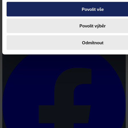
Povolit vše
Právní portál, jehož cílovou skupinou jsou nejenom právní
Povolit výběr
profesionálové a zástupci právnických profesí, ale všichni, kteří
potřebují právní informace.
Odmítnout