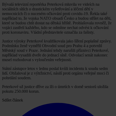
Bývalá televizní reportérka Peterková mluvila ve videích na
sociálních sítích o drastickém vyšetřování a léčení dětí v
nemocnicích či o nuceném očkování proti covidu-19. Řekla také
například to, že vojska NATO obsadí Česko a budou střílet na děti,
které se budou chtít dostat na dětská hřiště. Prohlašovala rovněž, že
vojáci zastřelí každého, kdo se odmítne nechat odvést k očkování
proti koronaviru. Vládní představitele označila za fašisty.
Justice výroky Peterkové kvalifikovala jako šíření poplašné zprávy.
Podmínku ženě vyměřil Obvodní soud pro Prahu 4 a potvrdil
Městský soud v Praze. Jednání tehdy narušili příznivci Peterkové,
například vysadili dveře do jednací síně. Odvolací senát nakonec
musel rozhodovat s vyloučením veřejnosti.
Státní zástupce letos v lednu poslal kvůli incidentu k soudu sedm
lidí. Obžaloval je z výtržnictví, násilí proti orgánu veřejné moci či
pohrdání soudem.
Peterkové už justice dříve za lži o úmrtích v domě seniorů uložila
pokutu 250.000 korun.
Sdílet článek