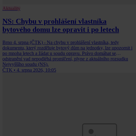
Aktuality
NS: Chybu v prohlášení vlastníka
bytového domu lze opravit i po letech
Brno 4. srpna (ČTK) - Na chybu v prohlášení vlastníka, tedy
dokumentu, který rozděluje bytový dům na jednotky, lze upozornit i
po mnoha letech a žádat u soudu opravu. Právo domáhat se
odstranění vad nepodléhá promlčení, plyne z aktuálního rozsudku
Nejvyššího soudu (NS).
ČTK
•
4. srpna 2026, 10:05