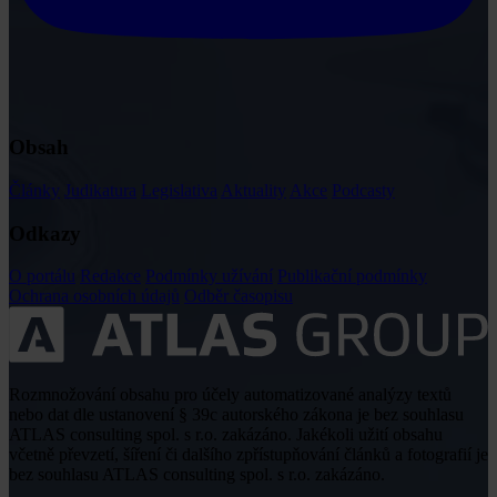
Obsah
Články
Judikatura
Legislativa
Aktuality
Akce
Podcasty
Odkazy
O portálu
Redakce
Podmínky užívání
Publikační podmínky
Ochrana osobních údajů
Odběr časopisu
Rozmnožování obsahu pro účely automatizované analýzy textů
nebo dat dle ustanovení § 39c autorského zákona je bez souhlasu
ATLAS consulting spol. s r.o. zakázáno. Jakékoli užití obsahu
včetně převzetí, šíření či dalšího zpřístupňování článků a fotografií je
bez souhlasu ATLAS consulting spol. s r.o. zakázáno.