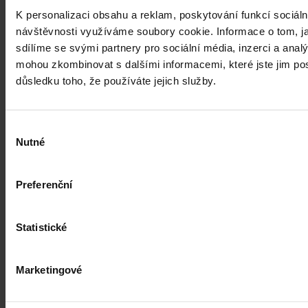
ČTK
•
3. srpna 2026, 10:04
K personalizaci obsahu a reklam, poskytování funkcí sociáln
návštěvnosti využíváme soubory cookie. Informace o tom, j
sdílíme se svými partnery pro sociální média, inzerci a analý
mohou zkombinovat s dalšími informacemi, které jste jim posk
důsledku toho, že používáte jejich služby.
Výběr
Nutné
souhlasu
Preferenční
Statistické
Marketingové