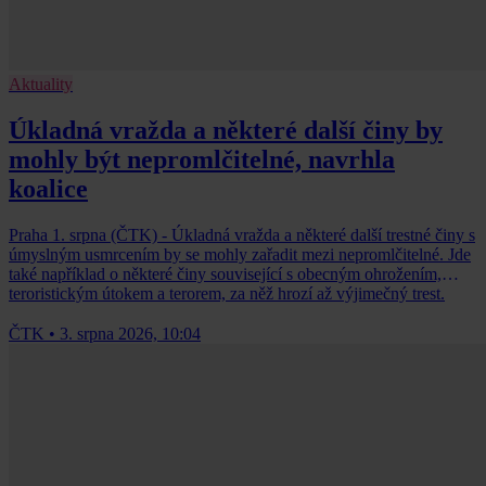
Aktuality
Úkladná vražda a některé další činy by
mohly být nepromlčitelné, navrhla
koalice
Praha 1. srpna (ČTK) - Úkladná vražda a některé další trestné činy s
úmyslným usmrcením by se mohly zařadit mezi nepromlčitelné. Jde
také například o některé činy související s obecným ohrožením,
teroristickým útokem a terorem, za něž hrozí až výjimečný trest.
ČTK
•
3. srpna 2026, 10:04