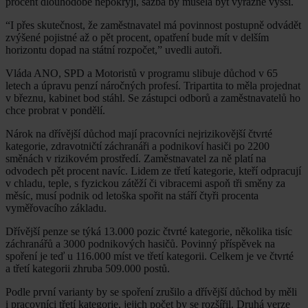
procent dlouhodobě nepokryjí, sazba by musela být výrazně vyšší.
“I přes skutečnost, že zaměstnavatel má povinnost postupně odvádět
zvýšené pojistné až o pět procent, opatření bude mít v delším
horizontu dopad na státní rozpočet,” uvedli autoři.
Vláda ANO, SPD a Motoristů v programu slibuje důchod v 65
letech a úpravu penzí náročných profesí. Tripartita to měla projednat
v březnu, kabinet bod stáhl. Se zástupci odborů a zaměstnavatelů ho
chce probrat v pondělí.
Nárok na dřívější důchod mají pracovníci nejrizikovější čtvrté
kategorie, zdravotničtí záchranáři a podnikoví hasiči po 2200
směnách v rizikovém prostředí. Zaměstnavatel za ně platí na
odvodech pět procent navíc. Lidem ze třetí kategorie, kteří odpracují
v chladu, teple, s fyzickou zátěží či vibracemi aspoň tři směny za
měsíc, musí podnik od letoška spořit na stáří čtyři procenta
vyměřovacího základu.
Dřívější penze se týká 13.000 pozic čtvrté kategorie, několika tisíc
záchranářů a 3000 podnikových hasičů. Povinný příspěvek na
spoření je teď u 116.000 míst ve třetí kategorii. Celkem je ve čtvrté
a třetí kategorii zhruba 509.000 postů.
Podle první varianty by se spoření zrušilo a dřívější důchod by měli
i pracovníci třetí kategorie, jejich počet by se rozšířil. Druhá verze