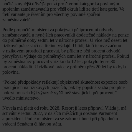
počítá s nynější dřívější penzí pro čtvrtou kategorii a povinným
spořením zaměstnavatelů pro větší okruh lidí ze třetí kategorie. Ve
třetí variantě je řešením pro všechny povinné spoření
zaměstnavatelů.
Podle propočtů ministerstva pokrývají pětiprocentní odvody
zaměstnavatelů u nynějších pracovníků dodatečné náklady na penze
do průměrné doby sedmi let v náročné profesi. U více než deseti let
rizikové práce stačí na třetinu výdajů. U lidí, kteří teprve začnou
v rizikovém prostředí pracovat, by příjem z pěti procent odvodů
převyšoval výdaje do průměrných osmi let v náročné profesi. Pokud
by zaměstnanec pracoval v riziku do 12 let, pokrylo by se 80
procent nákladů. U rizikové práce v průměru přes 20 let by to byla
polovina.
“Pokud předpoklady reflektují objektivně skutečnost expozice osob
pracujících na rizikových pozicích, pak by pojistná sazba pro plné
pokrytí musela být výrazně vyšší než stávajících pět procent,”
uvedlo ministerstvo.
Novela má platit od roku 2028. Resort ji letos připraví. Vláda ji má
schválit v lednu 2027, v dalších měsících ji dostane Parlament
a prezident. Podle ministerstva se zákon stihne i při případném
vrácení Senátem či hlavou státu.