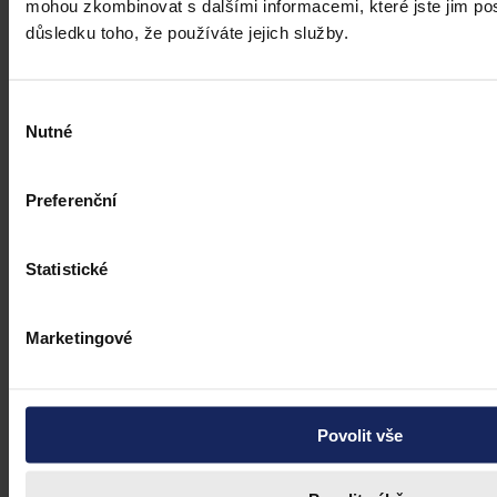
bankovního účtu.
mohou zkombinovat s dalšími informacemi, které jste jim posk
důsledku toho, že používáte jejich služby.
ČTK
•
31. července 2026, 10:55
Výběr
Nutné
souhlasu
Preferenční
Statistické
Marketingové
Povolit vše