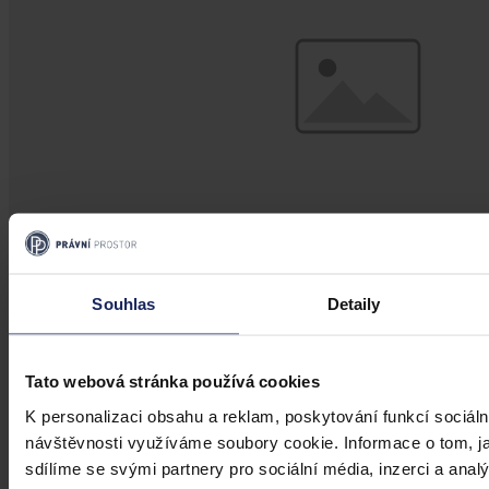
Souhlas
Detaily
Aktuality
Ruský podnik neuspěl s kasační stížností
Tato webová stránka používá cookies
kvůli zablokování českého účtu
K personalizaci obsahu a reklam, poskytování funkcí sociáln
návštěvnosti využíváme soubory cookie. Informace o tom, j
Brno 30. července (ČTK) - Ruský Podnik pro správu majetku
sdílíme se svými partnery pro sociální média, inzerci a analý
v zahraničí neuspěl s kasační stížností kvůli zablokování českého