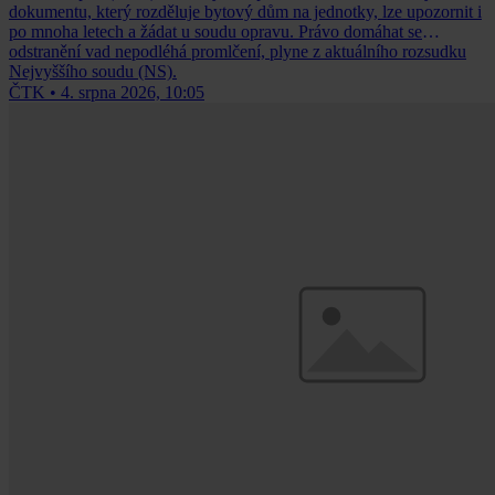
dokumentu, který rozděluje bytový dům na jednotky, lze upozornit i
po mnoha letech a žádat u soudu opravu. Právo domáhat se
odstranění vad nepodléhá promlčení, plyne z aktuálního rozsudku
Nejvyššího soudu (NS).
ČTK
•
4. srpna 2026, 10:05