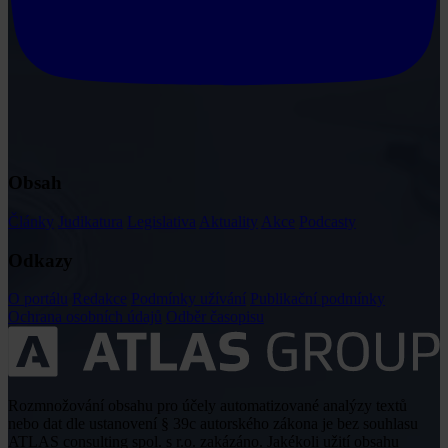
Obsah
Články
Judikatura
Legislativa
Aktuality
Akce
Podcasty
Odkazy
O portálu
Redakce
Podmínky užívání
Publikační podmínky
Ochrana osobních údajů
Odběr časopisu
Rozmnožování obsahu pro účely automatizované analýzy textů
nebo dat dle ustanovení § 39c autorského zákona je bez souhlasu
ATLAS consulting spol. s r.o. zakázáno. Jakékoli užití obsahu