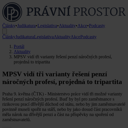
Články
•
Judikatura
•
Legislativa
•
Aktuality
•
Akce
•
Podcasty
Články
Judikatura
Legislativa
Aktuality
Akce
Podcasty
Portál
Aktuality
MPSV vidí tři varianty řešení penzí náročných profesí,
projedná to tripartita
MPSV vidí tři varianty řešení penzí
náročných profesí, projedná to tripartita
Praha 9. května (ČTK) - Ministerstvo práce vidí tři možné varianty
řešení penzí náročných profesí. Buď by byl pro zaměstnance s
rizikovou prací dřívější důchod od státu, nebo by jim zaměstnavatelé
povinně museli spořit na stáří, nebo by jako dosud část pracovníků
měla nárok na dřívější penzi a část na příspěvky na spoření od
zaměstnavatelů.