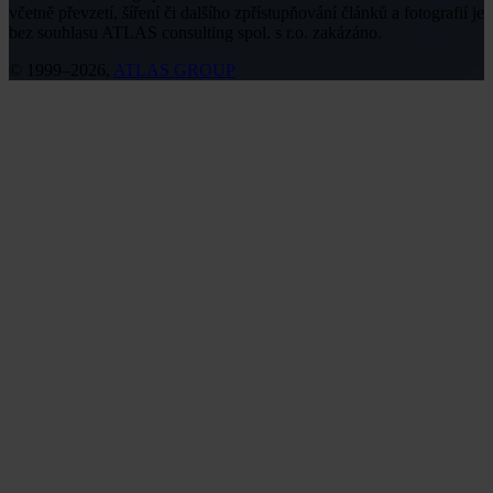
včetně převzetí, šíření či dalšího zpřístupňování článků a fotografií je
bez souhlasu ATLAS consulting spol. s r.o. zakázáno.
© 1999–2026,
ATLAS GROUP