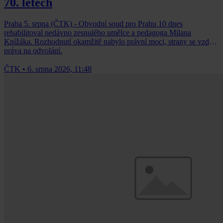
70. letech
Praha 5. srpna (ČTK) - Obvodní soud pro Prahu 10 dnes
rehabilitoval nedávno zesnulého umělce a pedagoga Milana
Knížáka. Rozhodnutí okamžitě nabylo právní moci, strany se vzdaly
práva na odvolání.
ČTK
•
6. srpna 2026, 11:48