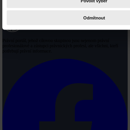
Povolit výběr
Odmítnout
Právní portál, jehož cílovou skupinou jsou nejenom právní
profesionálové a zástupci právnických profesí, ale všichni, kteří
potřebují právní informace.