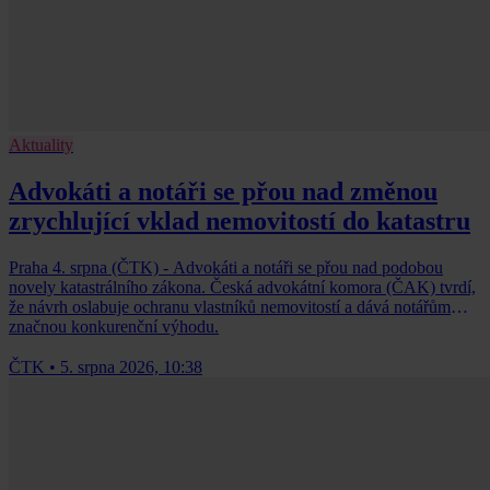
Aktuality
Advokáti a notáři se přou nad změnou
zrychlující vklad nemovitostí do katastru
Praha 4. srpna (ČTK) - Advokáti a notáři se přou nad podobou
novely katastrálního zákona. Česká advokátní komora (ČAK) tvrdí,
že návrh oslabuje ochranu vlastníků nemovitostí a dává notářům
značnou konkurenční výhodu.
ČTK
•
5. srpna 2026, 10:38