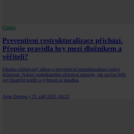
Články
Preventivní restrukturalizace přichází.
Přepíše pravidla hry mezi dlužníkem a
věřiteli?
Dlouho očekávaný zákon o preventivní restrukturalizaci nabyl
účinnosti. Nabízí podnikatelům efektivní nástroje, jak zavčas řešit
své finanční potíže a vyhnout se úpadku.
Arne Delong
•
25. září 2023, 04:25