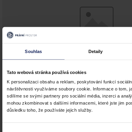
Souhlas
Detaily
Tato webová stránka používá cookies
K personalizaci obsahu a reklam, poskytování funkcí sociáln
návštěvnosti využíváme soubory cookie. Informace o tom, j
sdílíme se svými partnery pro sociální média, inzerci a analý
mohou zkombinovat s dalšími informacemi, které jste jim posk
důsledku toho, že používáte jejich služby.
Právní portál, jehož cílovou skupinou jsou nejenom právní
profesionálové a zástupci právnických profesí, ale všichni, kteří
potřebují právní informace.
Výběr