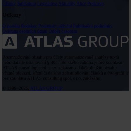
Články
Judikatura
Legislativa
Aktuality
Akce
Podcasty
Odkazy
O portálu
Redakce
Podmínky užívání
Publikační podmínky
Ochrana osobních údajů
Odběr časopisu
Rozmnožování obsahu pro účely automatizované analýzy textů
nebo dat dle ustanovení § 39c autorského zákona je bez souhlasu
ATLAS consulting spol. s r.o. zakázáno. Jakékoli užití obsahu
včetně převzetí, šíření či dalšího zpřístupňování článků a fotografií je
bez souhlasu ATLAS consulting spol. s r.o. zakázáno.
© 1999–2026,
ATLAS GROUP