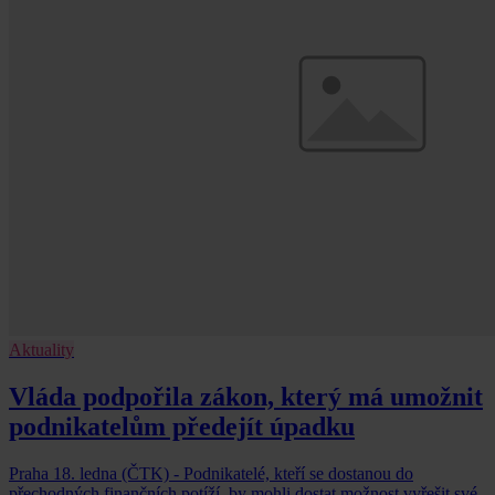
Aktuality
Vláda podpořila zákon, který má umožnit
podnikatelům předejít úpadku
Praha 18. ledna (ČTK) - Podnikatelé, kteří se dostanou do
přechodných finančních potíží, by mohli dostat možnost vyřešit své