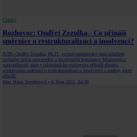
Články
Rozhovor: Ondřej Zezulka - Co přináší
směrnice o restrukturalizaci a insolvenci?
JUDr. Ondřej Zezulka, Ph.D., vrchní ministerský rada oddělení
civilního práva procesního a insolvenční legislativy Ministerstva
spravedlnosti, nám v následujícím rozhovoru přiblíží dlouho
očekávanou směrnici o restrukturalizaci a insolvenci a změny, které
přináší.
Mgr. Hana Treutlerová
•
4. října 2021, 04:38