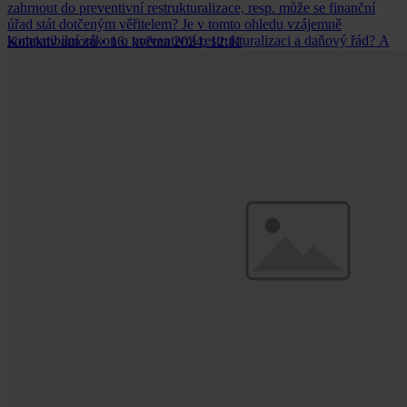
zahrnout do preventivní restrukturalizace, resp. může se finanční
úřad stát dotčeným věřitelem? Je v tomto ohledu vzájemně
kompatibilní zákon o preventivní restrukturalizaci a daňový řád? A
Kolektiv autorů
•
16. května 2024, 12:11
může finanční úřad daňové nedoplatky vymáhat, byla-li u dlužníka
zahájena preventivní restrukturalizace?