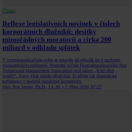
Články
Reflexe legislativních novinek v číslech
korporátních dlužníků: desítky
mimořádných moratorií a cirka 200
miliard v odkladu splátek
V restrukturalizačním světe se mluvilo již několik let o možném
ekonomickém ochlazení. Poslední ročník Restrukturalizačního fóra
Turnaround Management Association nesl název „Klid před
bouří?“. Sotva však někdo předvídal, že přijde tak dramatická
turbulence v podobě pandemie koronaviru.
Mgr. Petr Sprinz, Ph.D., LL.M.
•
7. října 2020, 07:27