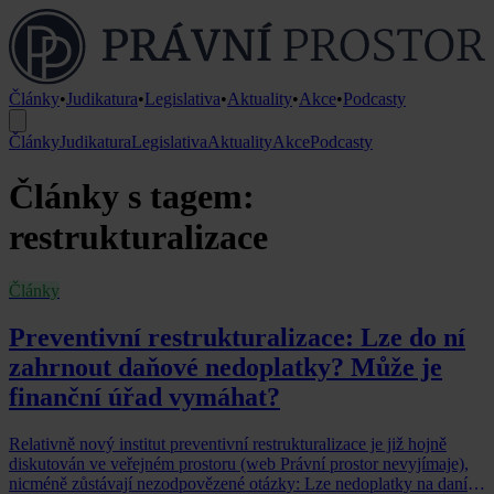
Články
•
Judikatura
•
Legislativa
•
Aktuality
•
Akce
•
Podcasty
Články
Judikatura
Legislativa
Aktuality
Akce
Podcasty
Články s tagem:
restrukturalizace
Články
Preventivní restrukturalizace: Lze do ní
zahrnout daňové nedoplatky? Může je
finanční úřad vymáhat?
Relativně nový institut preventivní restrukturalizace je již hojně
diskutován ve veřejném prostoru (web Právní prostor nevyjímaje),
nicméně zůstávají nezodpovězené otázky: Lze nedoplatky na daních