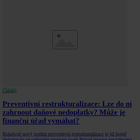
Články
Preventivní restrukturalizace: Lze do ní
zahrnout daňové nedoplatky? Může je
finanční úřad vymáhat?
Relativně nový institut preventivní restrukturalizace je již hojně
diskutován ve veřejném prostoru (web Právní prostor nevyjímaje),