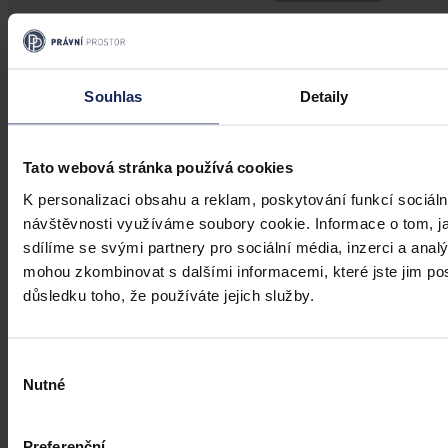
Souhlas
Detaily
Tato webová stránka používá cookies
K personalizaci obsahu a reklam, poskytování funkcí sociáln
návštěvnosti využíváme soubory cookie. Informace o tom, j
sdílíme se svými partnery pro sociální média, inzerci a analý
Právní portál, jehož cílovou skupinou jsou nejenom právní
mohou zkombinovat s dalšími informacemi, které jste jim posk
profesionálové a zástupci právnických profesí, ale všichni, kteří
důsledku toho, že používáte jejich služby.
potřebují právní informace.
Výběr
Nutné
souhlasu
Preferenční