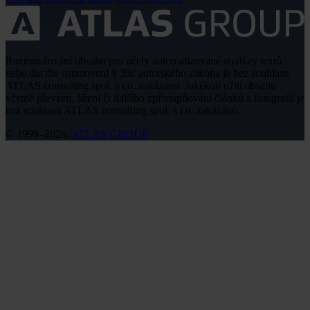
Rozmnožování obsahu pro účely automatizované analýzy textů
nebo dat dle ustanovení § 39c autorského zákona je bez souhlasu
ATLAS consulting spol. s r.o. zakázáno. Jakékoli užití obsahu
včetně převzetí, šíření či dalšího zpřístupňování článků a fotografií je
bez souhlasu ATLAS consulting spol. s r.o. zakázáno.
© 1999–2026,
ATLAS GROUP