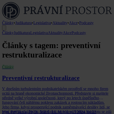
Články
•
Judikatura
•
Legislativa
•
Aktuality
•
Akce
•
Podcasty
Články
Judikatura
Legislativa
Aktuality
Akce
Podcasty
Články s tagem: preventivní
restrukturalizace
Články
Preventivní restrukturalizace
V dnešním turbulentním podnikatelském prostředí se mnoho firem
ocitá na hraně ekonomické životaschopnosti. Představte si majitele
středně velké výrobní společnosti, který po letech úspěšného
fungování čelí náhlému poklesu zakázek a rostoucím nákladům.
Jeho firma, kdysi prosperující podnik zaměstnávající desítky lidí, se
nyní potýká s vážnými finančními problémy. Vidina bankrotu se zdá
Mgr. Petr Janša, Ph.D., MBA, LL.M.
•
4. září 2024, 04:23