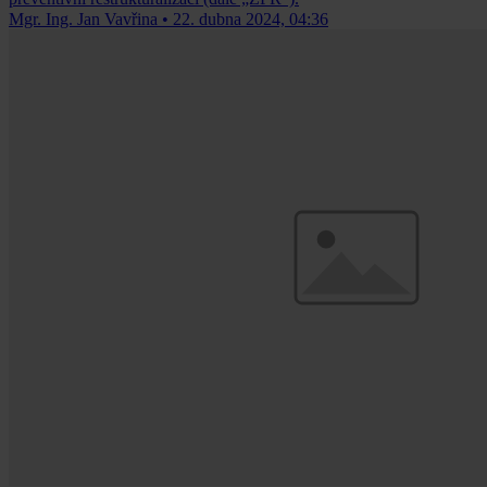
Mgr. Ing. Jan Vavřina
•
22. dubna 2024, 04:36