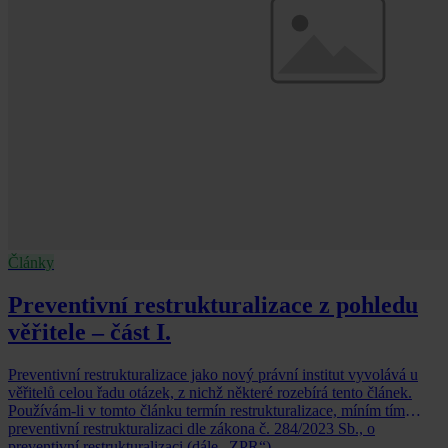
Články
Preventivní restrukturalizace z pohledu
věřitele – část I.
Preventivní restrukturalizace jako nový právní institut vyvolává u
věřitelů celou řadu otázek, z nichž některé rozebírá tento článek.
Používám-li v tomto článku termín restrukturalizace, míním tím
preventivní restrukturalizaci dle zákona č. 284/2023 Sb., o
preventivní restrukturalizaci (dále „ZPR“).