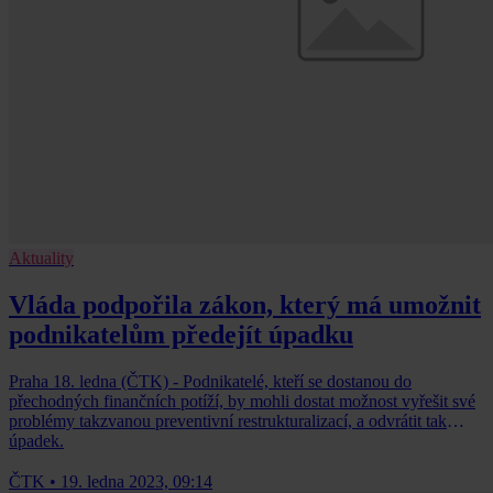
Aktuality
Vláda podpořila zákon, který má umožnit
podnikatelům předejít úpadku
Praha 18. ledna (ČTK) - Podnikatelé, kteří se dostanou do
přechodných finančních potíží, by mohli dostat možnost vyřešit své
problémy takzvanou preventivní restrukturalizací, a odvrátit tak
úpadek.
ČTK
•
19. ledna 2023, 09:14