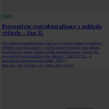
Články
Preventivní restrukturalizace z pohledu
věřitele – část II.
Preventivní restrukturalizace jako nový právní institut vyvolává u
věřitelů celou řadu otázek, z nichž některé rozebírá tento článek.
Používám-li v tomto článku termín restrukturalizace, míním tím
preventivní restrukturalizaci dle zákona č. 284/2023 Sb., o
preventivní restrukturalizaci (dále „ZPR“).
Mgr. Ing. Jan Vavřina
•
25. dubna 2024, 04:43