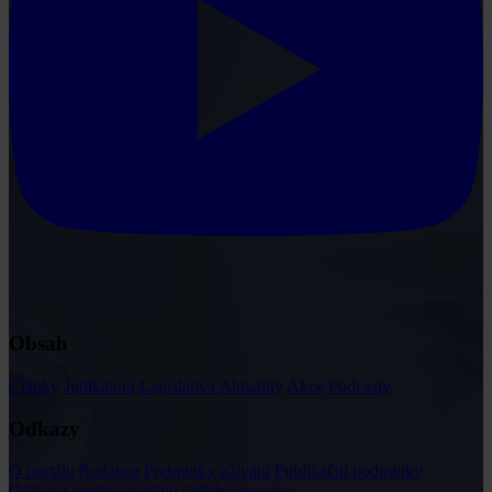
Obsah
Články
Judikatura
Legislativa
Aktuality
Akce
Podcasty
Odkazy
O portálu
Redakce
Podmínky užívání
Publikační podmínky
Ochrana osobních údajů
Odběr časopisu