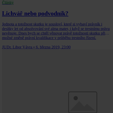
Články
Lichvář nebo podvodník?
Jednota a totožnost skutku je sousloví, které si vybaví právník i
desítky let od absolvování své alma mater, i když se trestnímu právu
nevěnuje. Dnes bych se chtěl věnovat právě totožnosti skutku při
možné změně právní kvalifikace v průběhu trestního řízení.
JUDr. Libor Vávra
•
6. března 2019, 23:00