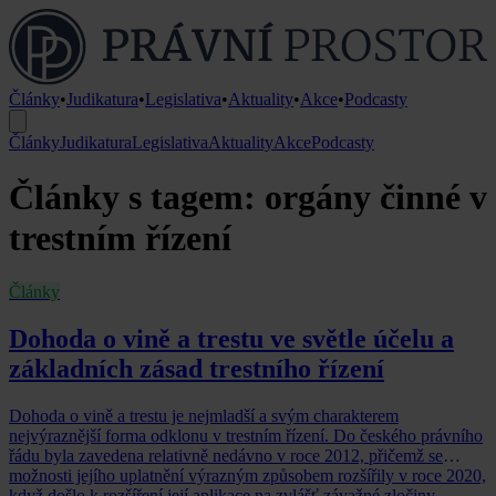
Články
•
Judikatura
•
Legislativa
•
Aktuality
•
Akce
•
Podcasty
Články
Judikatura
Legislativa
Aktuality
Akce
Podcasty
Články s tagem: orgány činné v
trestním řízení
Články
Dohoda o vině a trestu ve světle účelu a
základních zásad trestního řízení
Dohoda o vině a trestu je nejmladší a svým charakterem
nejvýraznější forma odklonu v trestním řízení. Do českého právního
řádu byla zavedena relativně nedávno v roce 2012, přičemž se
možnosti jejího uplatnění výrazným způsobem rozšířily v roce 2020,
když došlo k rozšíření její aplikace na zvlášť závažné zločiny.