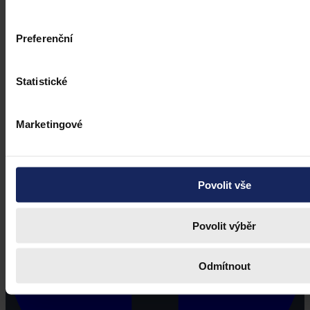
Preferenční
Právní portál, jehož cílovou skupinou jsou nejenom právní
profesionálové a zástupci právnických profesí, ale všichni, kteří
potřebují právní informace.
Statistické
Marketingové
Povolit vše
Povolit výběr
Odmítnout