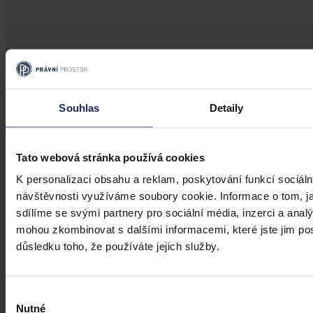
všech spáchaných trestných činů se jedná o marginální část, nelze
zároveň přehlížet vysokou společenskou nebezpečnost tohoto
jednání.
Souhlas
Detaily
Tato webová stránka používá cookies
K personalizaci obsahu a reklam, poskytování funkcí sociáln
návštěvnosti využíváme soubory cookie. Informace o tom, j
sdílíme se svými partnery pro sociální média, inzerci a analý
mohou zkombinovat s dalšími informacemi, které jste jim posk
důsledku toho, že používáte jejich služby.
Výběr
Nutné
souhlasu