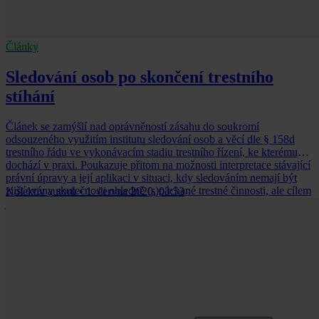
Články
Sledování osob po skončení trestního
stíhání
Článek se zamýšlí nad oprávněností zásahu do soukromí
odsouzeného využitím institutu sledování osob a věcí dle § 158d
trestního řádu ve vykonávacím stadiu trestního řízení, ke kterému
dochází v praxi. Poukazuje přitom na možnosti interpretace stávající
právní úpravy a její aplikaci v situaci, kdy sledováním nemají být
zjišťovány skutečnosti ohledně (s)páchané trestné činnosti, ale cílem
Kolektiv autorů
•
1. června 2020, 03:53
je zjistit poznatky o osobě jako podklad pro rozhodnutí ve
vykonávacím stadiu řízení.