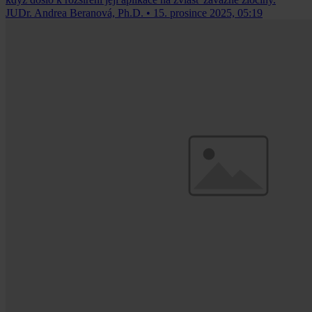
JUDr. Andrea Beranová, Ph.D.
•
15. prosince 2025, 05:19