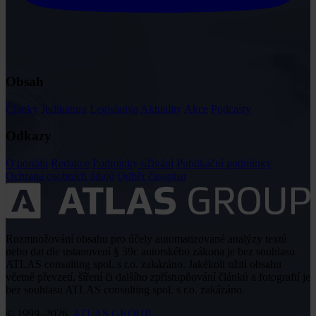
Obsah
Články
Judikatura
Legislativa
Aktuality
Akce
Podcasty
Odkazy
O portálu
Redakce
Podmínky užívání
Publikační podmínky
Ochrana osobních údajů
Odběr časopisu
Rozmnožování obsahu pro účely automatizované analýzy textů
nebo dat dle ustanovení § 39c autorského zákona je bez souhlasu
ATLAS consulting spol. s r.o. zakázáno. Jakékoli užití obsahu
včetně převzetí, šíření či dalšího zpřístupňování článků a fotografií je
bez souhlasu ATLAS consulting spol. s r.o. zakázáno.
© 1999–2026,
ATLAS GROUP