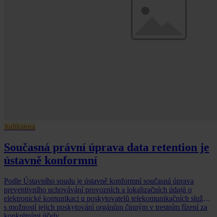
Judikatura
Současná právní úprava data retention je
ústavně konformní
Podle Ústavního soudu je ústavně konformní současná úprava
preventivního uchovávání provozních a lokalizačních údajů o
elektronické komunikaci u poskytovatelů telekomunikačních služeb
s možností jejich poskytování orgánům činným v trestním řízení za
konkrétními účely.