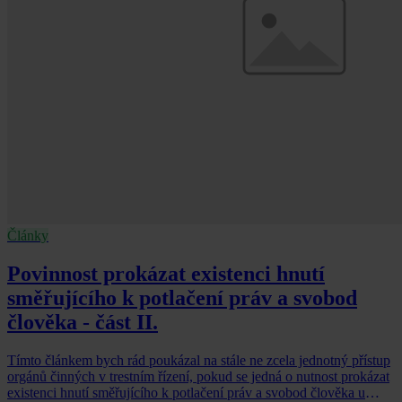
Články
Povinnost prokázat existenci hnutí
směřujícího k potlačení práv a svobod
člověka - část II.
Tímto článkem bych rád poukázal na stále ne zcela jednotný přístup
orgánů činných v trestním řízení, pokud se jedná o nutnost prokázat
existenci hnutí směřujícího k potlačení práv a svobod člověka u