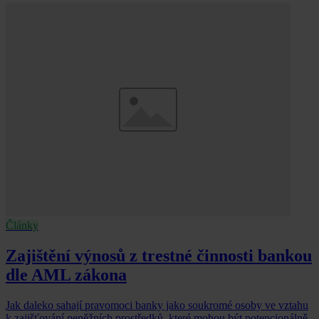
Články
Zajištění výnosů z trestné činnosti bankou
dle AML zákona
Jak daleko sahají pravomoci banky jako soukromé osoby ve vztahu
k zajišťování peněžních prostředků, které mohou být potencionálně