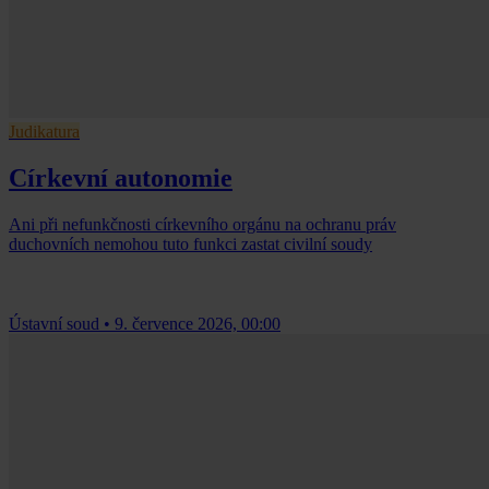
Judikatura
Církevní autonomie
Ani při nefunkčnosti církevního orgánu na ochranu práv
duchovních nemohou tuto funkci zastat civilní soudy
Ústavní soud
•
9. července 2026, 00:00