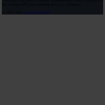
včetně převzetí, šíření či dalšího zpřístupňování článků a fotografií je
bez souhlasu ATLAS consulting spol. s r.o. zakázáno.
© 1999–2026,
ATLAS GROUP