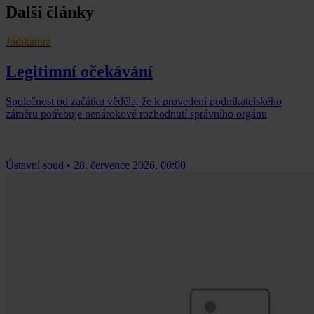
Další články
Judikatura
Legitimní očekávání
Společnost od začátku věděla, že k provedení podnikatelského
záměru potřebuje nenárokové rozhodnutí správního orgánu
Ústavní soud
•
28. července 2026, 00:00