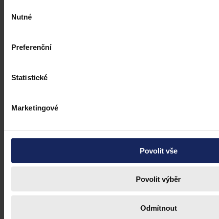
Výběr
Nutné
souhlasu
Preferenční
Právní portál, jehož cílovou skupinou jsou nejenom právní
profesionálové a zástupci právnických profesí, ale všichni, kteří
Statistické
potřebují právní informace.
Marketingové
Povolit vše
Povolit výběr
Odmítnout