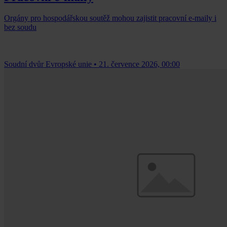
Orgány pro hospodářskou soutěž mohou zajistit pracovní e-maily i
bez soudu
Soudní dvůr Evropské unie
•
21. července 2026, 00:00