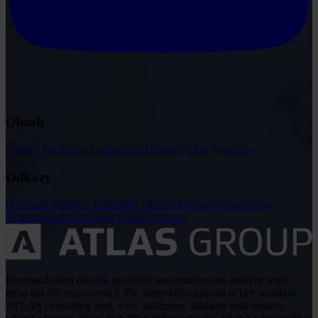
Obsah
Články
Judikatura
Legislativa
Aktuality
Akce
Podcasty
Odkazy
O portálu
Redakce
Podmínky užívání
Publikační podmínky
Ochrana osobních údajů
Odběr časopisu
Rozmnožování obsahu pro účely automatizované analýzy textů
nebo dat dle ustanovení § 39c autorského zákona je bez souhlasu
ATLAS consulting spol. s r.o. zakázáno. Jakékoli užití obsahu