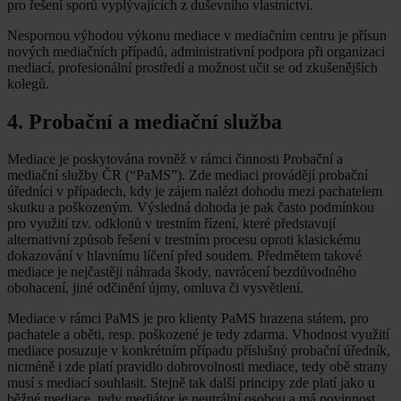
pro řešení sporů vyplývajících z duševního vlastnictví.
Nespornou výhodou výkonu mediace v mediačním centru je přísun
nových mediačních případů, administrativní podpora při organizaci
mediací, profesionální prostředí a možnost učit se od zkušenějších
kolegů.
4. Probační a mediační služba
Mediace je poskytována rovněž v rámci činnosti Probační a
mediační služby ČR (“PaMS”). Zde mediaci provádějí probační
úředníci v případech, kdy je zájem nalézt dohodu mezi pachatelem
skutku a poškozeným. Výsledná dohoda je pak často podmínkou
pro využití tzv. odklonů v trestním řízení, které představují
alternativní způsob řešení v trestním procesu oproti klasickému
dokazování v hlavnímu líčení před soudem. Předmětem takové
mediace je nejčastěji náhrada škody, navrácení bezdůvodného
obohacení, jiné odčinění újmy, omluva či vysvětlení.
Mediace v rámci PaMS je pro klienty PaMS hrazena státem, pro
pachatele a oběti, resp. poškozené je tedy zdarma. Vhodnost využití
mediace posuzuje v konkrétním případu příslušný probační úředník,
nicméně i zde platí pravidlo dobrovolnosti mediace, tedy obě strany
musí s mediací souhlasit. Stejně tak další principy zde platí jako u
běžné mediace, tedy mediátor je neutrální osobou a má povinnost