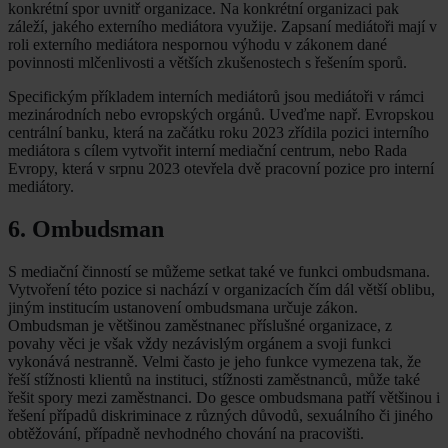
konkrétní spor uvnitř organizace. Na konkrétní organizaci pak
záleží, jakého externího mediátora využije. Zapsaní mediátoři mají v
roli externího mediátora nespornou výhodu v zákonem dané
povinnosti mlčenlivosti a větších zkušenostech s řešením sporů.
Specifickým příkladem interních mediátorů jsou mediátoři v rámci
mezinárodních nebo evropských orgánů. Uveďme např. Evropskou
centrální banku, která na začátku roku 2023 zřídila pozici interního
mediátora s cílem vytvořit interní mediační centrum, nebo Rada
Evropy, která v srpnu 2023 otevřela dvě pracovní pozice pro interní
mediátory.
6. Ombudsman
S mediační činností se můžeme setkat také ve funkci ombudsmana.
Vytvoření této pozice si nachází v organizacích čím dál větší oblibu,
jiným institucím ustanovení ombudsmana určuje zákon.
Ombudsman je většinou zaměstnanec příslušné organizace, z
povahy věci je však vždy nezávislým orgánem a svoji funkci
vykonává nestranně. Velmi často je jeho funkce vymezena tak, že
řeší stížnosti klientů na instituci, stížnosti zaměstnanců, může také
řešit spory mezi zaměstnanci. Do gesce ombudsmana patří většinou i
řešení případů diskriminace z různých důvodů, sexuálního či jiného
obtěžování, případně nevhodného chování na pracovišti.