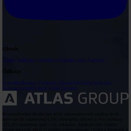
Obsah
Články
Judikatura
Legislativa
Aktuality
Akce
Podcasty
Odkazy
O portálu
Redakce
Podmínky užívání
Publikační podmínky
Ochrana osobních údajů
Odběr časopisu
Rozmnožování obsahu pro účely automatizované analýzy textů
nebo dat dle ustanovení § 39c autorského zákona je bez souhlasu
ATLAS consulting spol. s r.o. zakázáno. Jakékoli užití obsahu
včetně převzetí, šíření či dalšího zpřístupňování článků a fotografií je