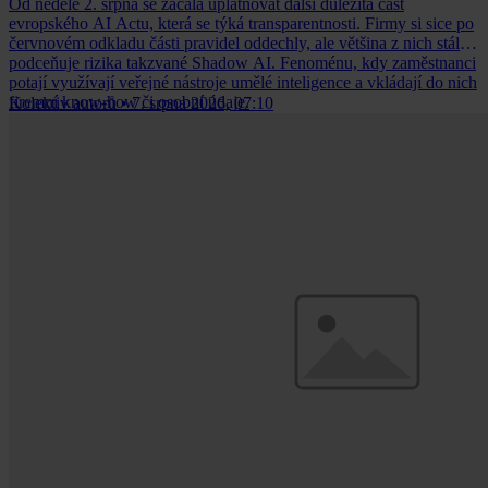
Od neděle 2. srpna se začala uplatňovat další důležitá část
evropského AI Actu, která se týká transparentnosti. Firmy si sice po
červnovém odkladu části pravidel oddechly, ale většina z nich stále
podceňuje rizika takzvané Shadow AI. Fenoménu, kdy zaměstnanci
potají využívají veřejné nástroje umělé inteligence a vkládají do nich
firemní know-how či osobní údaje.
Kolektiv autorů
•
7. srpna 2026, 07:10