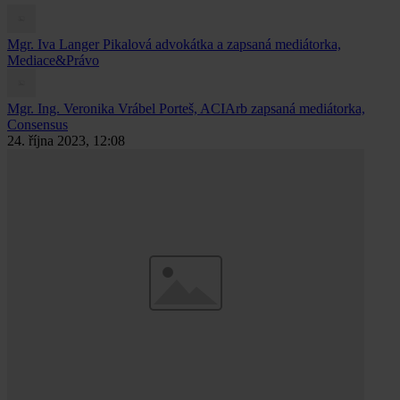
Mgr. Iva Langer Pikalová
advokátka a zapsaná mediátorka,
Mediace&Právo
Mgr. Ing. Veronika Vrábel Porteš, ACIArb
zapsaná mediátorka,
Consensus
24. října 2023, 12:08