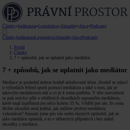
Články
•
Judikatura
•
Legislativa
•
Aktuality
•
Akce
•
Podcasty
Články
Judikatura
Legislativa
Aktuality
Akce
Podcasty
Portál
Články
7 + způsobů, jak se uplatnit jako mediátor
7 + způsobů, jak se uplatnit jako mediátor
Mediace je poslední dobou hodně skloňované téma. Hodně se mluví
o výhodách řešení sporů pomocí mediátora a také o tom, jak se
takovým mediátorem stát a co je k tomu potřeba. V této souvislosti
se pak nejvíce píše o obtížných zkouškách zapsaného mediátora,
které mají úspěšnost jen něco kolem 35 %. Věděli jste ale, že cesta
těchto zkoušek není jediná, jak můžete profesi mediátora
vykonávat? Sepsaly jsme pro vás sedm různých způsobů, jak se
jako mediátor uplatnit, a to v některých případech i bez státní
zkoušky z mediace.