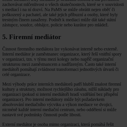
zachovávat mlčenlivost o všech skutečnostech, které se v souvislosti
s mediací i na ní dozví. Na PaMS se může obrátit nejen oběť či
poškozený a pachatel, ale také jejich příbuzní a osoby, které byly
trestným činem zasaženy. Podnět k mediaci může dát také státní
zástupce, soudce, obhájce, policie nebo kurátor pro mládež.
5. Firemní mediátor
Činnost firemního mediátora lze vykonávat interně nebo externě.
Interní mediátor je zaměstnanec organizace, který řeší vnitřní spory
v organizaci, tzn. v týmu mezi kolegy nebo napříč organizační
strukturou mezi zaměstnancem a nadřízeným. Často také interní
mediátoři pomáhají zvládnout transformaci jednotlivých útvarů či
celé organizace.
Mezi výhody práce interních mediátorů patří hlubší znalost firemní
kultury a struktury, možnost rychlejšího zásahu, nižší náklady pro
organizaci (pokud si interní mediátoři hradí vzdělání bez přispění
organizace). Pro interní mediátory může být požadavkem
absolvování mediačního výcviku a výkon mediace ve dvojici,
nicméně každé interní mediační centrum, nebo oddělení si může
nastavit své podmínky činnosti podle libosti.
Externí mediátor je osoba mimo organizaci, která pomáhá řešit