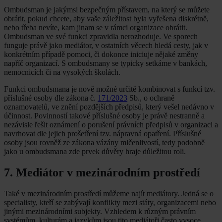
Ombudsman je jakýmsi bezpečným přístavem, na který se můžete
obrátit, pokud chcete, aby vaše záležitost byla vyřešena diskrétně,
nebo třeba nevíte, kam jinam se v rámci organizace obrátit.
Ombudsman ve své funkci zpravidla nerozhoduje. Ve sporech
funguje právě jako mediátor, v ostatních věcech hledá cesty, jak v
konkrétním případě pomoci, či dokonce iniciuje nějaké změny
napříč organizací. S ombudsmany se typicky setkáme v bankách,
nemocnicích či na vysokých školách.
Funkci ombudsmana je nově možné určitě kombinovat s funkcí tzv.
příslušné osoby dle zákona č.
171/2023
Sb., o ochraně
oznamovatelů, ve znění pozdějších předpisů, který vešel nedávno v
účinnost. Povinností takové příslušné osoby je právě nestranně a
nezávisle řešit oznámení o porušení právních předpisů v organizaci a
navrhovat dle jejich prošetření tzv. nápravná opatření. Příslušné
osoby jsou rovněž ze zákona vázány mlčenlivostí, tedy podobně
jako u ombudsmana zde prvek důvěry hraje důležitou roli.
7. Mediátor v mezinárodním prostředí
Také v mezinárodním prostředí můžeme najít mediátory. Jedná se o
specialisty, kteří se zabývají konflikty mezi státy, organizacemi nebo
jinými mezinárodními subjekty. Vzhledem k různým právním
systémům, kulturám a jazykům jsou tito mediátoři často vysoce