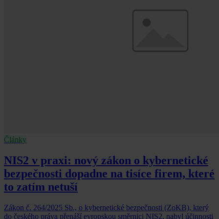
Články
NIS2 v praxi: nový zákon o kybernetické
bezpečnosti dopadne na tisíce firem, které
to zatím netuší
Zákon č. 264/2025 Sb., o kybernetické bezpečnosti (ZoKB), který
do českého práva přenáší evropskou směrnici NIS2, nabyl účinnosti