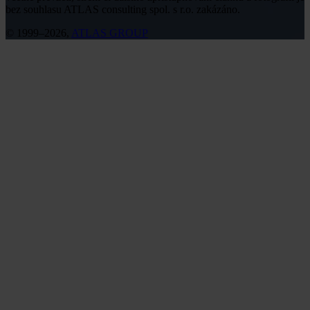
bez souhlasu ATLAS consulting spol. s r.o. zakázáno.
© 1999–2026,
ATLAS GROUP