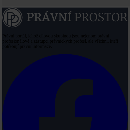
Právní portál, jehož cílovou skupinou jsou nejenom právní
profesionálové a zástupci právnických profesí, ale všichni, kteří
potřebují právní informace.