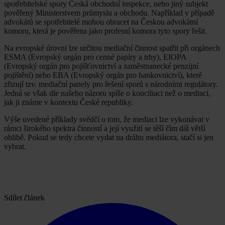
spotřebitelské spory Česká obchodní inspekce, nebo jiný subjekt
pověřený Ministerstvem průmyslu a obchodu. Například v případě
advokátů se spotřebitelé mohou obracet na Českou advokátní
komoru, která je pověřena jako profesní komora tyto spory řešit.
Na evropské úrovni lze určitou mediační činnost spatřit při orgánech
ESMA (Evropský orgán pro cenné papíry a trhy), EIOPA
(Evropský orgán pro pojišťovnictví a zaměstnanecké penzijní
pojištění) nebo EBA (Evropský orgán pro bankovnictví), které
zřizují tzv. mediační panely pro řešení sporů s národními regulátory.
Jedná se však dle našeho názoru spíše o konciliaci než o mediaci,
jak ji známe v kontextu České republiky.
Výše uvedené příklady svědčí o tom, že mediaci lze vykonávat v
rámci širokého spektra činností a její využití se těší čím dál větší
oblibě. Pokud se tedy chcete vydat na dráhu mediátora, stačí si jen
vybrat.
Sdílet článek