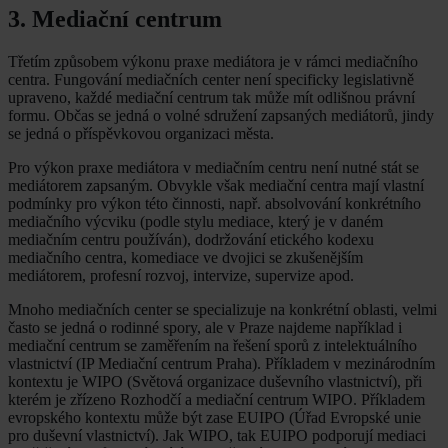
3. Mediační centrum
Třetím způsobem výkonu praxe mediátora je v rámci mediačního
centra. Fungování mediačních center není specificky legislativně
upraveno, každé mediační centrum tak může mít odlišnou právní
formu. Občas se jedná o volné sdružení zapsaných mediátorů, jindy
se jedná o příspěvkovou organizaci města.
Pro výkon praxe mediátora v mediačním centru není nutné stát se
mediátorem zapsaným. Obvykle však mediační centra mají vlastní
podmínky pro výkon této činnosti, např. absolvování konkrétního
mediačního výcviku (podle stylu mediace, který je v daném
mediačním centru používán), dodržování etického kodexu
mediačního centra, komediace ve dvojici se zkušenějším
mediátorem, profesní rozvoj, intervize, supervize apod.
Mnoho mediačních center se specializuje na konkrétní oblasti, velmi
často se jedná o rodinné spory, ale v Praze najdeme například i
mediační centrum se zaměřením na řešení sporů z intelektuálního
vlastnictví (IP Mediační centrum Praha). Příkladem v mezinárodním
kontextu je WIPO (Světová organizace duševního vlastnictví), při
kterém je zřízeno Rozhodčí a mediační centrum WIPO. Příkladem
evropského kontextu může být zase EUIPO (Úřad Evropské unie
pro duševní vlastnictví). Jak WIPO, tak EUIPO podporují mediaci