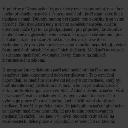
V praxi se můžeme setkat i s mediátory tzv. nezapsanými, resp. bez
jiného přidaného označení. Jsou to mediátoři, kteří státní zkoušku z
mediace nemají. Důvody mohou být různé: tyto zkoušky jsou velmi
náročné, část mediátorů tedy u těchto zkoušek neuspěje, dalším
důvodem může být to, že předpokladem pro připuštění ke zkoušce
je ukončené magisterské nebo navazující magisterské studium, pro
bakaláře tak není možné zkoušku absolvovat, jiní se třeba
rozhodnou, že pro výkon mediace státní zkoušku nepotřebují - velmi
často mediátoři působící v sociálních službách. Mediátoři nezapsaní
v seznamu mediátorů vykonávají svoji činnost na základě
živnostenského zákona.
K nezapsaným mediátorům patří také mediátoři, kteří se mohou
označovat jako akreditovaní nebo certifikovaní. Tato označení
napovídají, že mediátor absolvoval nějaký kurz mediace, který byl
buď akreditovaný příslušnou institucí, nebo po jeho absolvování
získal od školící organizace certifikát. Žádné z těchto označení však
nelze zaměňovat s mediátorem zapsaným, zákon toto označení
vyhrazuje pouze těm mediátorům, kteří složili státní zkoušku z
mediace. Rovněž je potřeba dodat, že jakékoliv označení před nebo
za názvem mediátora není určující pro kvalitu poskytovaných
mediačních služeb. Tak jako i v jiných oborech vždy záleží na
zkušenostech, délce praxe a případných referencích od klientů.