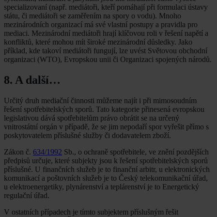
specializovaní (např. mediátoři, kteří pomáhají při formulaci ústavy
státu, či mediátoři se zaměřením na spory o vodu). Mnoho
mezinárodních organizací má své vlastní postupy a pravidla pro
mediaci. Mezinárodní mediátoři hrají klíčovou roli v řešení napětí a
konfliktů, které mohou mít široké mezinárodní důsledky. Jako
příklad, kde takoví mediátoři fungují, lze uvést Světovou obchodní
organizaci (WTO), Evropskou unii či Organizaci spojených národů.
8. A další…
Určitý druh mediační činnosti můžeme najít i při mimosoudním
řešení spotřebitelských sporů. Tato kategorie přinesená evropskou
legislativou dává spotřebitelům právo obrátit se na určený
vnitrostátní orgán v případě, že se jim nepodaří spor vyřešit přímo s
poskytovatelem příslušné služby či dodavatelem zboží.
Zákon č.
634/1992
Sb., o ochraně spotřebitele, ve znění pozdějších
předpisů určuje, které subjekty jsou k řešení spotřebitelských sporů
příslušné. U finančních služeb je to finanční arbitr, u elektronických
komunikací a poštovních služeb je to Český telekomunikační úřad,
u elektroenergetiky, plynárenství a teplárenství je to Energetický
regulační úřad.
V ostatních případech je tímto subjektem příslušným řešit