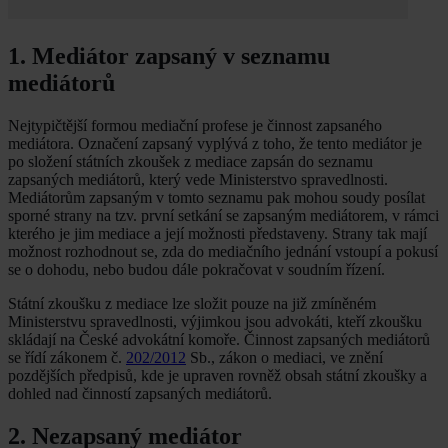
1. Mediátor zapsaný v seznamu
mediátorů
Nejtypičtější formou mediační profese je činnost zapsaného
mediátora. Označení zapsaný vyplývá z toho, že tento mediátor je
po složení státních zkoušek z mediace zapsán do seznamu
zapsaných mediátorů, který vede Ministerstvo spravedlnosti.
Mediátorům zapsaným v tomto seznamu pak mohou soudy posílat
sporné strany na tzv. první setkání se zapsaným mediátorem, v rámci
kterého je jim mediace a její možnosti představeny. Strany tak mají
možnost rozhodnout se, zda do mediačního jednání vstoupí a pokusí
se o dohodu, nebo budou dále pokračovat v soudním řízení.
Státní zkoušku z mediace lze složit pouze na již zmíněném
Ministerstvu spravedlnosti, výjimkou jsou advokáti, kteří zkoušku
skládají na České advokátní komoře. Činnost zapsaných mediátorů
se řídí zákonem č.
202/2012
Sb., zákon o mediaci, ve znění
pozdějších předpisů, kde je upraven rovněž obsah státní zkoušky a
dohled nad činností zapsaných mediátorů.
2. Nezapsaný mediátor