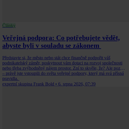
Články
Veřejná podpora: Co potřebujete vědět,
abyste byli v souladu se zákonem
Představte si, že město nebo stát chce finančně podpořit váš
podnikatelský záměr, poskytnout vám dotaci na rozvoj společnosti
nebo třeba zvýhodněný nájem prostor. Zní to skvěle, že? Ale pozor
– právě jste vstoupili do světa veřejné podpory, který má svá přísná
pravidla.
expertní skupina Frank Bold
•
6. srpna 2026, 07:39