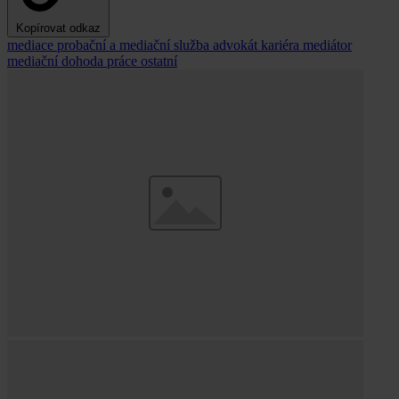
Kopírovat odkaz
mediace
probační a mediační služba
advokát
kariéra
mediátor
mediační dohoda
práce
ostatní