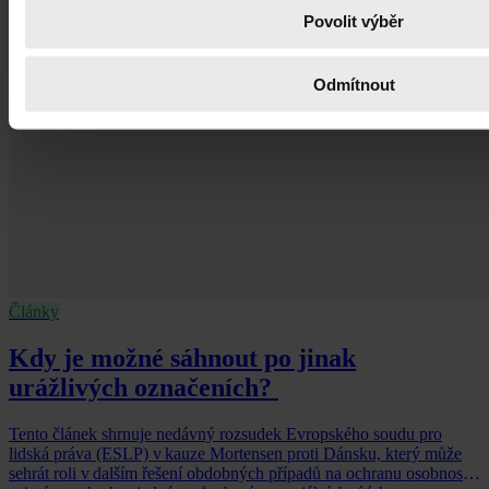
Povolit výběr
Odmítnout
Články
Kdy je možné sáhnout po jinak
urážlivých označeních?
Tento článek shrnuje nedávný rozsudek Evropského soudu pro
lidská práva (ESLP) v kauze Mortensen proti Dánsku, který může
sehrát roli v dalším řešení obdobných případů na ochranu osobnosti,