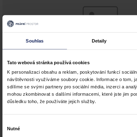
Souhlas
Detaily
Tato webová stránka používá cookies
K personalizaci obsahu a reklam, poskytování funkcí sociáln
návštěvnosti využíváme soubory cookie. Informace o tom, j
sdílíme se svými partnery pro sociální média, inzerci a analý
Články
mohou zkombinovat s dalšími informacemi, které jste jim posk
Transparentní odměňování v Česku má
důsledku toho, že používáte jejich služby.
zpoždění, firmám bez jasného systému
přesto hrozí pokuty i doplacení mezd
Výběr
Nutné
souhlasu
Česko má podle Eurostatu jeden z nejvyšších rozdílů v odměňování
žen a mužů v EU – gender pay gap dosahuje okolo 18 %. Evropská