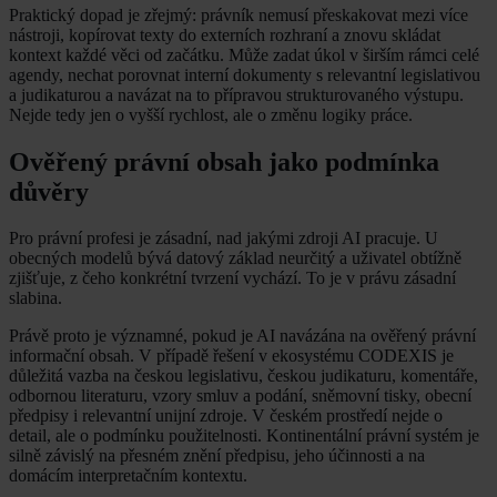
Praktický dopad je zřejmý: právník nemusí přeskakovat mezi více
nástroji, kopírovat texty do externích rozhraní a znovu skládat
kontext každé věci od začátku. Může zadat úkol v širším rámci celé
agendy, nechat porovnat interní dokumenty s relevantní legislativou
a judikaturou a navázat na to přípravou strukturovaného výstupu.
Nejde tedy jen o vyšší rychlost, ale o změnu logiky práce.
Ověřený právní obsah jako podmínka
důvěry
Pro právní profesi je zásadní, nad jakými zdroji AI pracuje. U
obecných modelů bývá datový základ neurčitý a uživatel obtížně
zjišťuje, z čeho konkrétní tvrzení vychází. To je v právu zásadní
slabina.
Právě proto je významné, pokud je AI navázána na ověřený právní
informační obsah. V případě řešení v ekosystému CODEXIS je
důležitá vazba na českou legislativu, českou judikaturu, komentáře,
odbornou literaturu, vzory smluv a podání, sněmovní tisky, obecní
předpisy i relevantní unijní zdroje. V českém prostředí nejde o
detail, ale o podmínku použitelnosti. Kontinentální právní systém je
silně závislý na přesném znění předpisu, jeho účinnosti a na
domácím interpretačním kontextu.