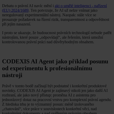
Debatu o právní AI navíc mění i
akt o umělé inteligenci - nařízení
(EU) 2024/1689
. Ten potvrzuje, že AI už nelze vnímat jako
neregulovaný experimentální nástroj. Naopak: stále více se
prosazuje požadavek na řízení rizik, transparentnost a odpovědnost
při jejím nasazení.
I proto se ukazuje, že budoucnost právních technologií nebude patřit
nástrojům, které pouze „odpovídají“, ale řešením, která umožní
kontrolovanou právní práci nad důvěryhodným obsahem.
CODEXIS AI Agent jako příklad posunu
od experimentu k profesionálnímu
nástroji
Právě v tomto bodě začínají být podstatné i konkrétní produktové
novinky. CODEXIS AI Agent je zajímavý nikoli jen jako další AI
rozhraní, ale jako nový přístup: proměna AI z asistenta pro
jednorázový dotaz na pracovní vrstvu pro komplexní právní agendu.
Z hlediska trhu je to významný posun: méně izolovaného
„chatování“, více práce v souvislostech konkrétní věci, nad
konkrétními dokumenty a nad ověřeným právním obsahem.