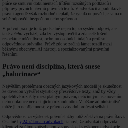
práce se smluvní dokumentací, třídění rozsáhlých podkladů i
přípravy prvních návrhů právních textů. V advokacii a podnikové
právní agendě však rozhodně neplatí, že rychlá odpověď je sama o
sobě odpovědí bezpečnou nebo správnou.
V právní praxi je totiž podstatné nejen to,
co
systém odpoví, ale
také
z čeho
vychází, zda lze výstup ověřit a zda celé řešení
respektuje mlčenlivost, ochranu osobních údajů a profesní
odpovědnost právníka. Právě zde se začíná lámat rozdíl mezi
běžnými obecnými AI nástroji a specializovanými právními
řešeními.
Právo není disciplína, která snese
„halucinace“
Největším problémem obecných jazykových modelů je skutečnost,
že dovedou vytvářet stylisticky přesvědčivé texty, aniž by vždy
spolehlivě rozlišily mezi platným právem, neúčinným ustanovením
nebo dokonce neexistujícím rozhodnutím. V běžné administrativě
může jít o nepříjemnost; v právu o zásadní profesní selhání.
Odpovědnost za výsledek právní služby totiž zůstává na právníkovi.
Ostatně i
§ 24 zákona o advokacii
stanoví, že advokát odpovídá
klientovi za újmu způsobenou v souvislosti s výkonem advokacie.