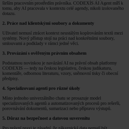
širším pracovním prostředím právníka. CODEXIS AI Agent míří k
tomu, aby AI pracovala v kontextu celé agendy, nikoli izolovaného
dotazu.
2. Práce nad klientskými soubory a dokumenty
Uživatel nemusí ztrácet kontext neustálým kopírováním textů mezi
systémy. Nový přístup stojí na práci nad konkrétními soubory,
smlouvami a podklady v rámci jedné věci.
3. Provázání s ověřeným právním obsahem
Podstatnou novinkou je navázání AI na právní obsah platformy
CODEXIS — tedy na českou legislativu, českou judikaturu,
komentáře, odbornou literaturu, vzory, sněmovní tisky či obecní
předpisy.
4. Specializovaní agenti pro různé úkoly
Místo jednoho univerzálního chatu se prosazuje model
specializovaných agentů a automatizovaných procesů pro rešerši,
porovnávání dokumentů, sumarizaci nebo přípravu výstupů.
5. Důraz na bezpečnost a datovou suverenitu
Pro právní praxi je zásadní, že zákaznická data nemají být