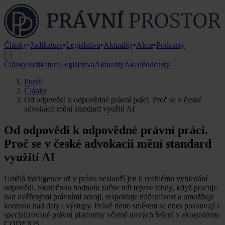
Články
•
Judikatura
•
Legislativa
•
Aktuality
•
Akce
•
Podcasty
Články
Judikatura
Legislativa
Aktuality
Akce
Podcasty
Portál
Články
Od odpovědi k odpovědné právní práci. Proč se v české
advokacii mění standard využití AI
Od odpovědi k odpovědné právní práci.
Proč se v české advokacii mění standard
využití AI
Umělá inteligence už v právu neslouží jen k rychlému vyhledání
odpovědi. Skutečnou hodnotu začne mít teprve tehdy, když pracuje
nad ověřenými právními zdroji, respektuje mlčenlivost a umožňuje
kontrolu nad daty i výstupy. Právě tímto směrem se dnes posouvají i
specializované právní platformy včetně nových řešení v ekosystému
CODEXIS.