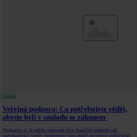
Články
Veřejná podpora: Co potřebujete vědět,
abyste byli v souladu se zákonem
Představte si, že město nebo stát chce finančně podpořit váš
podnikatelský záměr, poskytnout vám dotaci na rozvoj společnosti