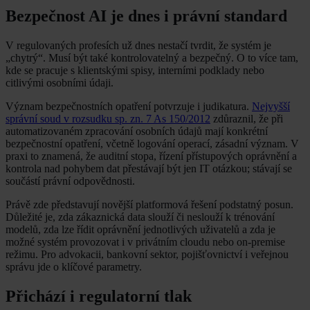
Bezpečnost AI je dnes i právní standard
V regulovaných profesích už dnes nestačí tvrdit, že systém je
„chytrý“. Musí být také kontrolovatelný a bezpečný. O to více tam,
kde se pracuje s klientskými spisy, interními podklady nebo
citlivými osobními údaji.
Význam bezpečnostních opatření potvrzuje i judikatura.
Nejvyšší
správní soud v rozsudku sp. zn. 7 As 150/2012
zdůraznil, že při
automatizovaném zpracování osobních údajů mají konkrétní
bezpečnostní opatření, včetně logování operací, zásadní význam. V
praxi to znamená, že auditní stopa, řízení přístupových oprávnění a
kontrola nad pohybem dat přestávají být jen IT otázkou; stávají se
součástí právní odpovědnosti.
Právě zde představují novější platformová řešení podstatný posun.
Důležité je, zda zákaznická data slouží či neslouží k trénování
modelů, zda lze řídit oprávnění jednotlivých uživatelů a zda je
možné systém provozovat i v privátním cloudu nebo on-premise
režimu. Pro advokacii, bankovní sektor, pojišťovnictví i veřejnou
správu jde o klíčové parametry.
Přichází i regulatorní tlak