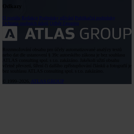
Odkazy
O portálu
Redakce
Podmínky užívání
Publikační podmínky
Ochrana osobních údajů
Odběr časopisu
Rozmnožování obsahu pro účely automatizované analýzy textů
nebo dat dle ustanovení § 39c autorského zákona je bez souhlasu
ATLAS consulting spol. s r.o. zakázáno. Jakékoli užití obsahu
včetně převzetí, šíření či dalšího zpřístupňování článků a fotografií je
bez souhlasu ATLAS consulting spol. s r.o. zakázáno.
© 1999–2026,
ATLAS GROUP