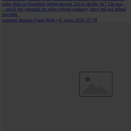
nebo třeba zvýhodněný nájem prostor. Zní to skvěle, že? Ale pozor
– právě jste vstoupili do světa veřejné podpory, který má svá přísná
pravidla.
expertní skupina Frank Bold
•
6. srpna 2026, 07:39