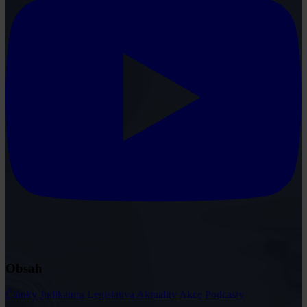
Obsah
Články
Judikatura
Legislativa
Aktuality
Akce
Podcasty