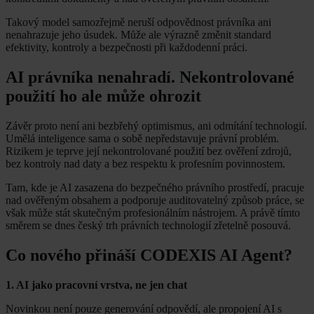
Takový model samozřejmě neruší odpovědnost právníka ani
nenahrazuje jeho úsudek. Může ale výrazně změnit standard
efektivity, kontroly a bezpečnosti při každodenní práci.
AI právníka nenahradí. Nekontrolované
použití ho ale může ohrozit
Závěr proto není ani bezbřehý optimismus, ani odmítání technologií.
Umělá inteligence sama o sobě nepředstavuje právní problém.
Rizikem je teprve její nekontrolované použití bez ověření zdrojů,
bez kontroly nad daty a bez respektu k profesním povinnostem.
Tam, kde je AI zasazena do bezpečného právního prostředí, pracuje
nad ověřeným obsahem a podporuje auditovatelný způsob práce, se
však může stát skutečným profesionálním nástrojem. A právě tímto
směrem se dnes český trh právních technologií zřetelně posouvá.
Co nového přináší CODEXIS AI Agent?
1. AI jako pracovní vrstva, ne jen chat
Novinkou není pouze generování odpovědí, ale propojení AI s