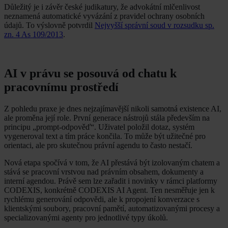
Důležitý je i závěr české judikatury, že advokátní mlčenlivost
neznamená automatické vyvázání z pravidel ochrany osobních
údajů. To výslovně potvrdil
Nejvyšší správní soud v rozsudku sp.
zn. 4 As 109/2013
.
AI v právu se posouvá od chatu k
pracovnímu prostředí
Z pohledu praxe je dnes nejzajímavější nikoli samotná existence AI,
ale proměna její role. První generace nástrojů stála především na
principu „prompt-odpověď“. Uživatel položil dotaz, systém
vygeneroval text a tím práce končila. To může být užitečné pro
orientaci, ale pro skutečnou právní agendu to často nestačí.
Nová etapa spočívá v tom, že AI přestává být izolovaným chatem a
stává se pracovní vrstvou nad právním obsahem, dokumenty a
interní agendou. Právě sem lze zařadit i novinky v rámci platformy
CODEXIS, konkrétně CODEXIS AI Agent. Ten nesměřuje jen k
rychlému generování odpovědi, ale k propojení konverzace s
klientskými soubory, pracovní pamětí, automatizovanými procesy a
specializovanými agenty pro jednotlivé typy úkolů.