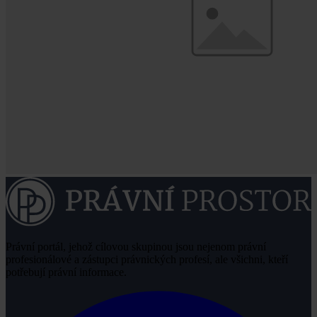
Právní portál, jehož cílovou skupinou jsou nejenom právní
profesionálové a zástupci právnických profesí, ale všichni, kteří
potřebují právní informace.