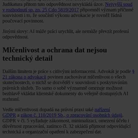
Judikatura přitom tuto odpovědnost nevykládá úzce.
Nejvyšší soud
v rozhodnutí sp. zn. 25 Cdo 5819/2017
připomněl význam příčinné
souvislosti i to, že součástí výkonu advokacie je rovněž řádná
poučovací povinnost.
Jinými slovy: AI může práci urychlit, ale nemůže převzít profesní
odpovědnost.
Mlčenlivost a ochrana dat nejsou
technický detail
Dalším limitem je práce s citlivými informacemi. Advokát je podle
§
21 zákona o advokacii
povinen zachovávat mlčenlivost o všech
skutečnostech, o nichž se dozvěděl v souvislosti s poskytováním
právních služeb. To samo o sobě významně omezuje možnost
bezhlavě vkládat klientské dokumenty do veřejně dostupných AI
rozhraní.
Vedle mlčenlivosti dopadá na právní praxi také
nařízení
GDPR
a
zákon č. 110/2019 Sb., o zpracování osobních údajů
.
GDPR v čl. 5 vyžaduje zákonnost, minimalizaci, omezení účelu i
důvěrnost zpracování, zatímco čl. 32 ukládá přijmout odpovídající
technická a organizační opatření k zabezpečení dat.