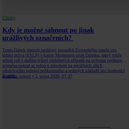
Články
Kdy je možné sáhnout po jinak
urážlivých označeních?
Tento článek shrnuje nedávný rozsudek Evropského soudu pro
lidská práva (ESLP) v kauze Mortensen proti Dánsku, který může
sehrát roli v dalším řešení obdobných případů na ochranu osobnosti,
zejména pokud se jedná o působení na sociálních sítích,
předchozího jednání poškozeného a reálných základů pro hodnotící
úsudek.
Kolektiv autorů
•
3. srpna 2026, 07:37