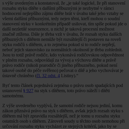
s výše uvedeným a konstatoval, že „je také logické, že při stanovení
rozsahu styku dítěte s dalšími příbuznými je nezbytné v rámci
hodnocení nejlepšího zájmu dítěte brát v úvahu také jeho vztahy se
všemi dalšími příbuznými, tedy nejen těmi, kteří mohou o soudní
stanovení styku v konkrétním případě usilovat, tím spíše pokud jde o
další nezletilé sourozence, u nichž je taková procesní možnost
značně ztížena. Dále je třeba vzít v úvahu, že rozsah styku dalších
příbuzných s dítětem nemůže být rozsáhlejší či postaven na roveň
styku rodičů s dítětem, a to zejména pokud si to rodiče nepřejí,
neboť jejich stanovisko za normálních okolností je třeba zohlednit.
Jsou to totiž právě rodiče, kdo vykonává rodičovskou odpovědnost
v plném rozsahu, odpovídají za vývoj a výchovu dítěte a právě
právo rodiče (nikoli prarodiče či jiného příbuzného, pokud není
takové osobě do péče svěřeno) pečovat o dítě a jeho vychovávat je
ústavně chráněno (
čl. 32 odst. 4
Listiny).“
Byť tento článek pojednává zejména o právu osob spadajících pod
ustanovení
§ 927
na styk s dítětem, toto právo náleží i dítěti
samotnému.
Z výše uvedeného vyplývá, že samotní rodiče nejsou jediní, komu
zákon přiznává právo na styk s dítětem, avšak jejich rozsah styku s
dítětem má být zpravidla rozsáhlejší, než je tomu u rozsahu styku
ostatních osob s dítětem. Zároveň soudy u těchto osob nemohou při
určování rozsahu styku vycházet ze stejných kritérií, jako by se