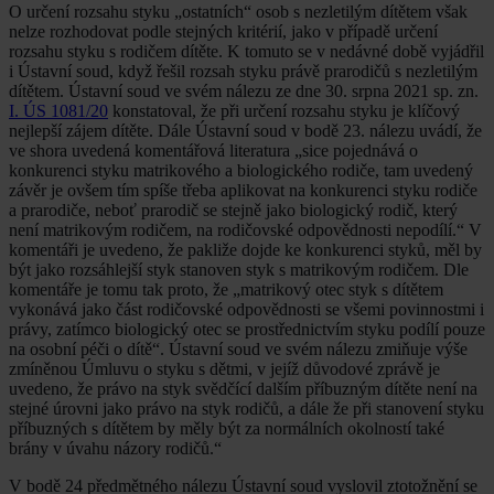
O určení rozsahu styku „ostatních“ osob s nezletilým dítětem však
nelze rozhodovat podle stejných kritérií, jako v případě určení
rozsahu styku s rodičem dítěte. K tomuto se v nedávné době vyjádřil
i Ústavní soud, když řešil rozsah styku právě prarodičů s nezletilým
dítětem. Ústavní soud ve svém nálezu ze dne 30. srpna 2021 sp. zn.
I. ÚS 1081/20
konstatoval, že při určení rozsahu styku je klíčový
nejlepší zájem dítěte. Dále Ústavní soud v bodě 23. nálezu uvádí, že
ve shora uvedená komentářová literatura „sice pojednává o
konkurenci styku matrikového a biologického rodiče, tam uvedený
závěr je ovšem tím spíše třeba aplikovat na konkurenci styku rodiče
a prarodiče, neboť prarodič se stejně jako biologický rodič, který
není matrikovým rodičem, na rodičovské odpovědnosti nepodílí.“ V
komentáři je uvedeno, že pakliže dojde ke konkurenci styků, měl by
být jako rozsáhlejší styk stanoven styk s matrikovým rodičem. Dle
komentáře je tomu tak proto, že „matrikový otec styk s dítětem
vykonává jako část rodičovské odpovědnosti se všemi povinnostmi i
právy, zatímco biologický otec se prostřednictvím styku podílí pouze
na osobní péči o dítě“. Ústavní soud ve svém nálezu zmiňuje výše
zmíněnou Úmluvu o styku s dětmi, v jejíž důvodové zprávě je
uvedeno, že právo na styk svědčící dalším příbuzným dítěte není na
stejné úrovni jako právo na styk rodičů, a dále že při stanovení styku
příbuzných s dítětem by měly být za normálních okolností také
brány v úvahu názory rodičů.“
V bodě 24 předmětného nálezu Ústavní soud vyslovil ztotožnění se