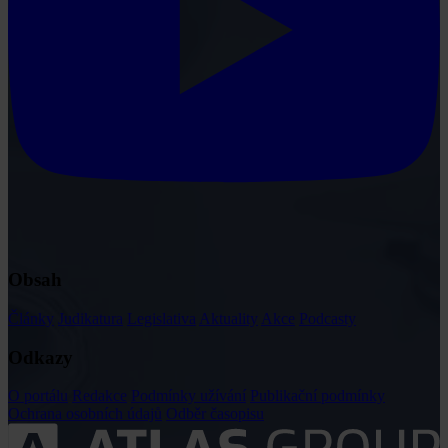
Obsah
Články
Judikatura
Legislativa
Aktuality
Akce
Podcasty
Odkazy
O portálu
Redakce
Podmínky užívání
Publikační podmínky
Ochrana osobních údajů
Odběr časopisu