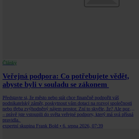
Články
Veřejná podpora: Co potřebujete vědět,
abyste byli v souladu se zákonem
Představte si, že město nebo stát chce finančně podpořit váš
podnikatelský záměr, poskytnout vám dotaci na rozvoj společnosti
nebo třeba zvýhodněný nájem prostor. Zní to skvěle, že? Ale pozor
– právě jste vstoupili do světa veřejné podpory, který má svá přísná
pravidla.
expertní skupina Frank Bold
•
6. srpna 2026, 07:39