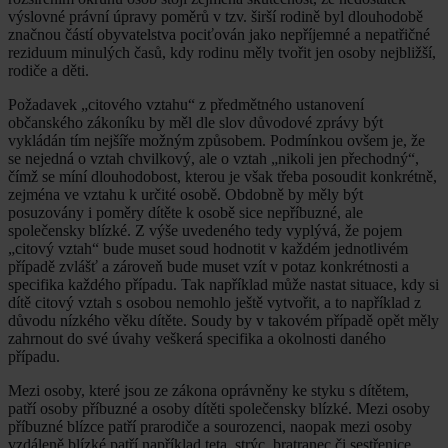
výslovné právní úpravy poměrů v tzv. širší rodině byl dlouhodobě
značnou částí obyvatelstva pociťován jako nepříjemné a nepatřičné
reziduum minulých časů, kdy rodinu měly tvořit jen osoby nejbližší,
rodiče a děti.
Požadavek „citového vztahu“ z předmětného ustanovení
občanského zákoníku by měl dle slov důvodové zprávy být
vykládán tím nejšíře možným způsobem. Podmínkou ovšem je, že
se nejedná o vztah chvilkový, ale o vztah „nikoli jen přechodný“,
čímž se míní dlouhodobost, kterou je však třeba posoudit konkrétně,
zejména ve vztahu k určité osobě. Obdobně by měly být
posuzovány i poměry dítěte k osobě sice nepříbuzné, ale
společensky blízké. Z výše uvedeného tedy vyplývá, že pojem
„citový vztah“ bude muset soud hodnotit v každém jednotlivém
případě zvlášť a zároveň bude muset vzít v potaz konkrétnosti a
specifika každého případu. Tak například může nastat situace, kdy si
dítě citový vztah s osobou nemohlo ještě vytvořit, a to například z
důvodu nízkého věku dítěte. Soudy by v takovém případě opět měly
zahrnout do své úvahy veškerá specifika a okolnosti daného
případu.
Mezi osoby, které jsou ze zákona oprávněny ke styku s dítětem,
patří osoby příbuzné a osoby dítěti společensky blízké. Mezi osoby
příbuzné blízce patří prarodiče a sourozenci, naopak mezi osoby
vzdáleně blízké patří například teta, strýc, bratranec či sestřenice.