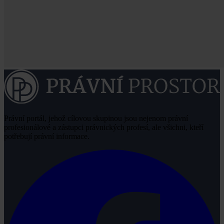
Právní portál, jehož cílovou skupinou jsou nejenom právní
profesionálové a zástupci právnických profesí, ale všichni, kteří
potřebují právní informace.