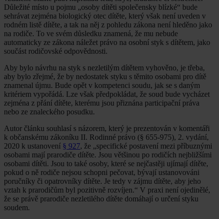
Důležité místo u pojmu „osoby dítěti společensky blízké“ bude
sehrávat zejména biologický otec dítěte, který však není uveden v
rodném listě dítěte, a tak na něj z pohledu zákona není hleděno jako
na rodiče. To ve svém důsledku znamená, že mu nebude
automaticky ze zákona náležet právo na osobní styk s dítětem, jako
součást rodičovské odpovědnosti.
Aby bylo návrhu na styk s nezletilým dítětem vyhověno, je třeba,
aby bylo zřejmé, že by nedostatek styku s těmito osobami pro dítě
znamenal újmu. Bude opět v kompetenci soudu, jak se s daným
kritériem vypořádá. Lze však předpokládat, že soud bude vycházet
zejména z přání dítěte, kterému jsou přiznána participační práva
nebo ze znaleckého posudku.
Autor článku souhlasí s názorem, který je prezentován v komentáři
k občanskému zákoníku II. Rodinné právo (§ 655-975), 2. vydání,
2020 k ustanovení
§ 927
, že „specifické postavení mezi příbuznými
osobami mají prarodiče dítěte. Jsou většinou po rodičích nejbližšími
osobami dítěti. Jsou to také osoby, které se nejčastěji ujímají dítěte,
pokud o ně rodiče nejsou schopni pečovat, bývají ustanovováni
poručníky či opatrovníky dítěte. Je tedy v zájmu dítěte, aby jeho
vztah k prarodičům byl pozitivně rozvíjen.“ V praxi není ojedinělé,
že se právě prarodiče nezletilého dítěte domáhají o určení styku
soudem.