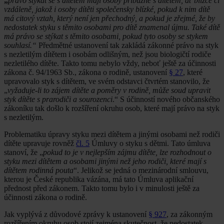
„
právo stýkat se s dítětem mají osoby příbuzné s dítětem, ať blízce či
vzdáleně, jakož i osoby dítěti společensky blízké, pokud k nim dítě
má citový vztah, který není jen přechodný, a pokud je zřejmé, že by
nedostatek styku s těmito osobami pro dítě znamenal újmu. Také dítě
má právo se stýkat s těmito osobami, pokud tyto osoby se stykem
souhlasí.“
Předmětné ustanovení tak zakládá zákonné právo na styk
s nezletilým dítětem i osobám odlišným, než jsou biologičtí rodiče
nezletilého dítěte. Takto tomu nebylo vždy, neboť ještě za účinnosti
zákona č. 94/1963 Sb., zákona o rodině, ustanovení
§ 27
, které
upravovalo styk s dítětem, ve svém odstavci čtvrtém stanovilo, že
„
vyžaduje-li to zájem dítěte a poměry v rodině, může soud upravit
styk dítěte s prarodiči a sourozenci
.“ S účinností nového občanského
zákoníku tak došlo k rozšíření okruhu osob, které mají právo na styk
s nezletilým.
Problematiku úpravy styku mezi dítětem a jinými osobami než rodiči
dítěte upravuje rovněž
čl. 5
Úmluvy o styku s dětmi. Tato úmluva
stanoví, že „
pokud to je v nejlepším zájmu dítěte, lze rozhodnout o
styku mezi dítětem a osobami jinými než jeho rodiči, které mají s
dítětem rodinná pouta
“. Jelikož se jedná o mezinárodní smlouvu,
kterou je České republika vázána, má tato Úmluva aplikační
přednost před zákonem. Takto tomu bylo i v minulosti ještě za
účinnosti zákona o rodině.
Jak vyplývá z důvodové zprávy k ustanovení
§ 927
, za zákonným
rozšířením okruhu osob stojí zejména skutečnost, že nedostatek