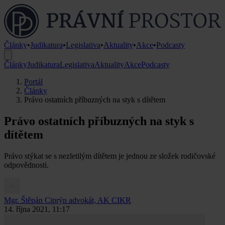
Články
•
Judikatura
•
Legislativa
•
Aktuality
•
Akce
•
Podcasty
Články
Judikatura
Legislativa
Aktuality
Akce
Podcasty
Portál
Články
Právo ostatních příbuzných na styk s dítětem
Právo ostatních příbuzných na styk s
dítětem
Právo stýkat se s nezletilým dítětem je jednou ze složek rodičovské
odpovědnosti.
Mgr. Štěpán Ciprýn
advokát, AK CIKR
14. října 2021, 11:17