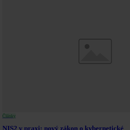
Články
NIS2 v praxi: nový zákon o kybernetické