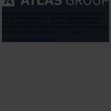
Rozmnožování obsahu pro účely automatizované analýzy textů
nebo dat dle ustanovení § 39c autorského zákona je bez souhlasu
ATLAS consulting spol. s r.o. zakázáno. Jakékoli užití obsahu
včetně převzetí, šíření či dalšího zpřístupňování článků a fotografií je
bez souhlasu ATLAS consulting spol. s r.o. zakázáno.
© 1999–2026,
ATLAS GROUP