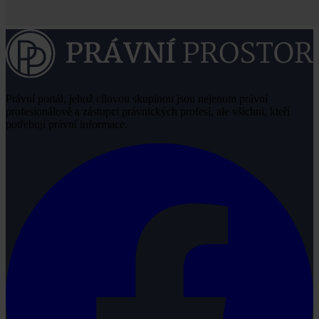
Právní portál, jehož cílovou skupinou jsou nejenom právní
profesionálové a zástupci právnických profesí, ale všichni, kteří
potřebují právní informace.