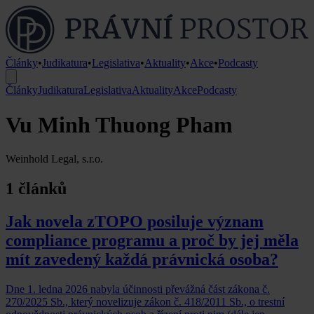
Články
•
Judikatura
•
Legislativa
•
Aktuality
•
Akce
•
Podcasty
Články
Judikatura
Legislativa
Aktuality
Akce
Podcasty
Vu Minh Thuong Pham
Weinhold Legal, s.r.o.
1 článků
Jak novela zTOPO posiluje význam
compliance programu a proč by jej měla
mít zavedený každá právnická osoba?
Dne 1. ledna 2026 nabyla účinnosti převážná část zákona č.
270/2025 Sb., který novelizuje zákon č. 418/2011 Sb., o trestní