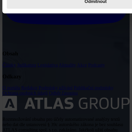
Odmítnout
Obsah
Články
Judikatura
Legislativa
Aktuality
Akce
Podcasty
Odkazy
O portálu
Redakce
Podmínky užívání
Publikační podmínky
Ochrana osobních údajů
Odběr časopisu
Rozmnožování obsahu pro účely automatizované analýzy textů
nebo dat dle ustanovení § 39c autorského zákona je bez souhlasu
ATLAS consulting spol. s r.o. zakázáno. Jakékoli užití obsahu