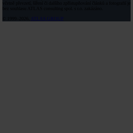
včetně převzetí, šíření či dalšího zpřístupňování článků a fotografií je
bez souhlasu ATLAS consulting spol. s r.o. zakázáno.
© 1999–2026,
ATLAS GROUP