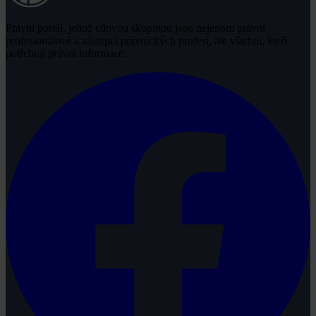
Právní portál, jehož cílovou skupinou jsou nejenom právní
profesionálové a zástupci právnických profesí, ale všichni, kteří
potřebují právní informace.