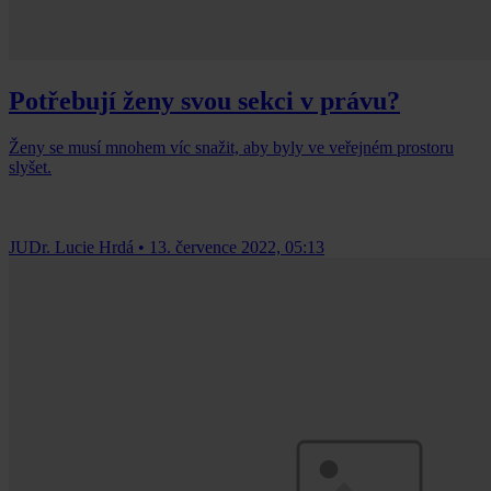
Potřebují ženy svou sekci v právu?
Ženy se musí mnohem víc snažit, aby byly ve veřejném prostoru
slyšet.
JUDr. Lucie Hrdá
•
13. července 2022, 05:13