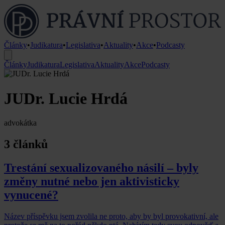
Články
•
Judikatura
•
Legislativa
•
Aktuality
•
Akce
•
Podcasty
Články
Judikatura
Legislativa
Aktuality
Akce
Podcasty
JUDr. Lucie Hrdá
advokátka
3 článků
Trestání sexualizovaného násilí – byly
změny nutné nebo jen aktivisticky
vynucené?
Název příspěvku jsem zvolila ne proto, aby by byl provokativní, ale