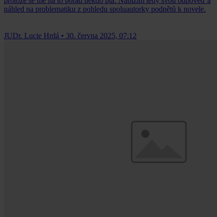
protože se mě na to pořád někdo ptá. Nabízím tedy svou odpověď a
náhled na problematiku z pohledu spoluautorky podnětů k novele.
JUDr. Lucie Hrdá
•
30. června 2025, 07:12