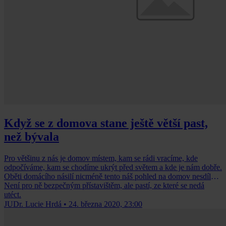
Když se z domova stane ještě větší past,
než bývala
Pro většinu z nás je domov místem, kam se rádi vracíme, kde
odpočíváme, kam se chodíme ukrýt před světem a kde je nám dobře.
Oběti domácího násilí nicméně tento náš pohled na domov nesdílejí.
Není pro ně bezpečným přístavištěm, ale pastí, ze které se nedá
utéct.
JUDr. Lucie Hrdá
•
24. března 2020, 23:00