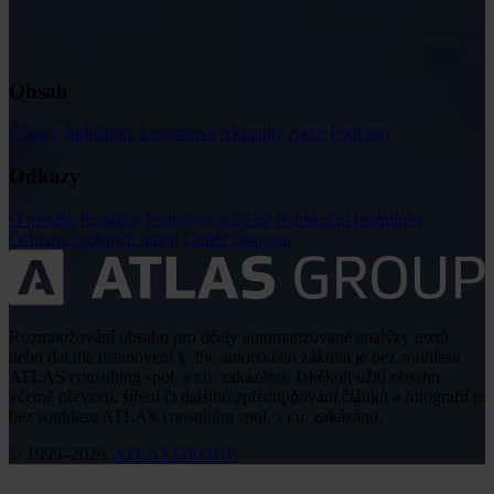
Obsah
Články
Judikatura
Legislativa
Aktuality
Akce
Podcasty
Odkazy
O portálu
Redakce
Podmínky užívání
Publikační podmínky
Ochrana osobních údajů
Odběr časopisu
Rozmnožování obsahu pro účely automatizované analýzy textů
nebo dat dle ustanovení § 39c autorského zákona je bez souhlasu
ATLAS consulting spol. s r.o. zakázáno. Jakékoli užití obsahu
včetně převzetí, šíření či dalšího zpřístupňování článků a fotografií je
bez souhlasu ATLAS consulting spol. s r.o. zakázáno.
© 1999–2026,
ATLAS GROUP