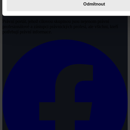
Odmítnout
Právní portál, jehož cílovou skupinou jsou nejenom právní
profesionálové a zástupci právnických profesí, ale všichni, kteří
potřebují právní informace.