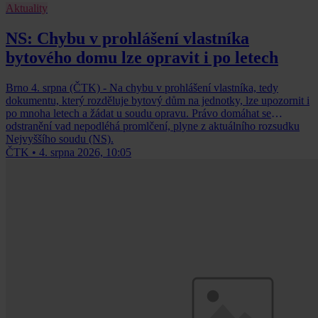
Aktuality
NS: Chybu v prohlášení vlastníka
bytového domu lze opravit i po letech
Brno 4. srpna (ČTK) - Na chybu v prohlášení vlastníka, tedy
dokumentu, který rozděluje bytový dům na jednotky, lze upozornit i
po mnoha letech a žádat u soudu opravu. Právo domáhat se
odstranění vad nepodléhá promlčení, plyne z aktuálního rozsudku
Nejvyššího soudu (NS).
ČTK
•
4. srpna 2026, 10:05