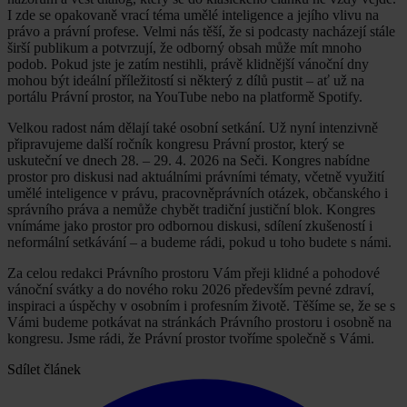
I zde se opakovaně vrací téma umělé inteligence a jejího vlivu na
právo a právní profese. Velmi nás těší, že si podcasty nacházejí stále
širší publikum a potvrzují, že odborný obsah může mít mnoho
podob. Pokud jste je zatím nestihli, právě klidnější vánoční dny
mohou být ideální příležitostí si některý z dílů pustit – ať už na
portálu Právní prostor, na YouTube nebo na platformě Spotify.
Velkou radost nám dělají také osobní setkání. Už nyní intenzivně
připravujeme další ročník kongresu Právní prostor, který se
uskuteční ve dnech 28. – 29. 4. 2026 na Seči. Kongres nabídne
prostor pro diskusi nad aktuálními právními tématy, včetně využití
umělé inteligence v právu, pracovněprávních otázek, občanského i
správního práva a nemůže chybět tradiční justiční blok. Kongres
vnímáme jako prostor pro odbornou diskusi, sdílení zkušeností i
neformální setkávání – a budeme rádi, pokud u toho budete s námi.
Za celou redakci Právního prostoru Vám přeji klidné a pohodové
vánoční svátky a do nového roku 2026 především pevné zdraví,
inspiraci a úspěchy v osobním i profesním životě. Těšíme se, že se s
Vámi budeme potkávat na stránkách Právního prostoru i osobně na
kongresu. Jsme rádi, že Právní prostor tvoříme společně s Vámi.
Sdílet článek