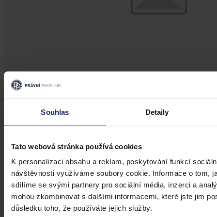
Aktuality
Souhlas
Detaily
Úkladná vražda a některé další činy by
mohly být nepromlčitelné, navrhla
koalice
Tato webová stránka používá cookies
K personalizaci obsahu a reklam, poskytování funkcí sociáln
Praha 1. srpna (ČTK) - Úkladná vražda a některé další trestné činy s
návštěvnosti využíváme soubory cookie. Informace o tom, j
úmyslným usmrcením by se mohly zařadit mezi nepromlčitelné. Jde
sdílíme se svými partnery pro sociální média, inzerci a analý
také například o některé činy související s obecným ohrožením,
teroristickým útokem a terorem, za něž hrozí až výjimečný trest.
mohou zkombinovat s dalšími informacemi, které jste jim posk
důsledku toho, že používáte jejich služby.
ČTK
•
3. srpna 2026, 10:04