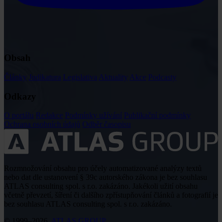
Obsah
Články
Judikatura
Legislativa
Aktuality
Akce
Podcasty
Odkazy
O portálu
Redakce
Podmínky užívání
Publikační podmínky
Ochrana osobních údajů
Odběr časopisu
Rozmnožování obsahu pro účely automatizované analýzy textů
nebo dat dle ustanovení § 39c autorského zákona je bez souhlasu
ATLAS consulting spol. s r.o. zakázáno. Jakékoli užití obsahu
včetně převzetí, šíření či dalšího zpřístupňování článků a fotografií je
bez souhlasu ATLAS consulting spol. s r.o. zakázáno.
© 1999–2026,
ATLAS GROUP