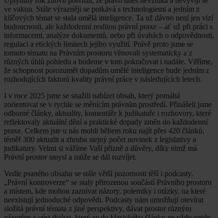
Uplynulý rok znovu potvrdil, že právo dnes nevzniká a nevyvíjí se
ve vakuu. Stále výrazněji se potkává s technologiemi a jedním z
klíčových témat se stala umělá inteligence. Ta už dávno není jen vizí
budoucnosti, ale každodenní realitou právní praxe – ať už při práci s
informacemi, analýze dokumentů, nebo při úvahách o odpovědnosti,
regulaci a etických limitech jejího využití. Právě proto jsme se
tomuto tématu na Právním prostoru věnovali systematicky a z
různých úhlů pohledu a budeme v tom pokračovat i nadále. Věříme,
že schopnost porozumět dopadům umělé inteligence bude jedním z
rozhodujících faktorů kvality právní práce v následujících letech.
I v roce 2025 jsme se snažili nabízet obsah, který pomáhá
zorientovat se v rychle se měnícím právním prostředí. Přinášeli jsme
odborné články, aktuality, komentáře k judikatuře i rozhovory, které
reflektovaly aktuální dění a praktické dopady změn do každodenní
praxe. Celkem jste u nás mohli během roku najít přes 420 článků,
téměř 300 aktualit a zhruba stejný počet novinek z legislativy a
judikatury. Velmi si vážíme Vaší přízně a důvěry, díky nimž má
Právní prostor smysl a může se dál rozvíjet.
Vedle psaného obsahu se stále větší pozornosti těší i podcasty.
„Právní kontroverze“ se staly přirozenou součástí Právního prostoru
a místem, kde mohou zaznívat názory, polemiky i otázky, na které
neexistují jednoduché odpovědi. Podcasty nám umožňují otevírat
složitá právní témata z jiné perspektivy, dávat prostor různým
názorům a vést dialog, který se do klasického článku ne vždy vejde.