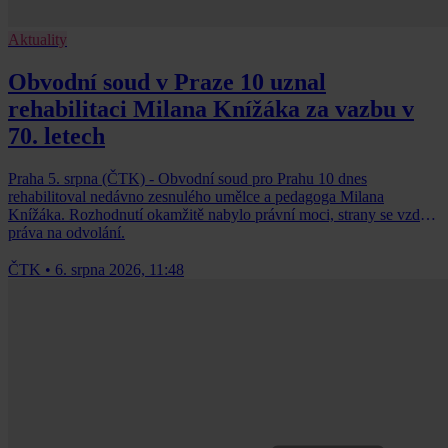
Aktuality
Obvodní soud v Praze 10 uznal
rehabilitaci Milana Knížáka za vazbu v
70. letech
Praha 5. srpna (ČTK) - Obvodní soud pro Prahu 10 dnes
rehabilitoval nedávno zesnulého umělce a pedagoga Milana
Knížáka. Rozhodnutí okamžitě nabylo právní moci, strany se vzdaly
práva na odvolání.
ČTK
•
6. srpna 2026, 11:48