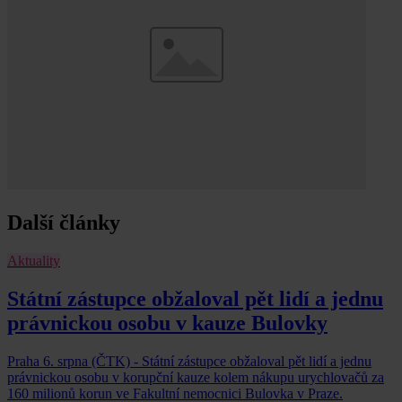
Další články
Aktuality
Státní zástupce obžaloval pět lidí a jednu
právnickou osobu v kauze Bulovky
Praha 6. srpna (ČTK) - Státní zástupce obžaloval pět lidí a jednu
právnickou osobu v korupční kauze kolem nákupu urychlovačů za
160 milionů korun ve Fakultní nemocnici Bulovka v Praze.