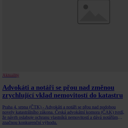
Aktuality
Advokáti a notáři se přou nad změnou
zrychlující vklad nemovitostí do katastru
Praha 4. srpna (ČTK) - Advokáti a notáři se přou nad podobou
novely katastrálního zákona. Česká advokátní komora (ČAK) tvrdí,
že návrh oslabuje ochranu vlastníků nemovitostí a dává notářům
značnou konkurenční výhodu.