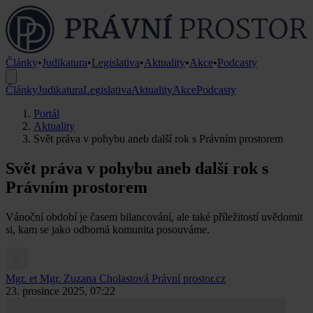
Články
•
Judikatura
•
Legislativa
•
Aktuality
•
Akce
•
Podcasty
Články
Judikatura
Legislativa
Aktuality
Akce
Podcasty
Portál
Aktuality
Svět práva v pohybu aneb další rok s Právním prostorem
Svět práva v pohybu aneb další rok s
Právním prostorem
Vánoční období je časem bilancování, ale také příležitostí uvědomit
si, kam se jako odborná komunita posouváme.
Mgr. et Mgr. Zuzana Cholastová
Právní prostor.cz
23. prosince 2025, 07:22