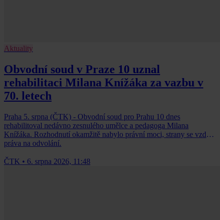
Aktuality
Obvodní soud v Praze 10 uznal
rehabilitaci Milana Knížáka za vazbu v
70. letech
Praha 5. srpna (ČTK) - Obvodní soud pro Prahu 10 dnes
rehabilitoval nedávno zesnulého umělce a pedagoga Milana
Knížáka. Rozhodnutí okamžitě nabylo právní moci, strany se vzdaly
práva na odvolání.
ČTK
•
6. srpna 2026, 11:48