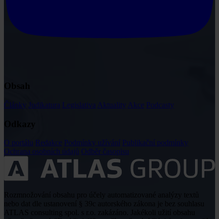
Obsah
Články
Judikatura
Legislativa
Aktuality
Akce
Podcasty
Odkazy
O portálu
Redakce
Podmínky užívání
Publikační podmínky
Ochrana osobních údajů
Odběr časopisu
Rozmnožování obsahu pro účely automatizované analýzy textů
nebo dat dle ustanovení § 39c autorského zákona je bez souhlasu
ATLAS consulting spol. s r.o. zakázáno. Jakékoli užití obsahu