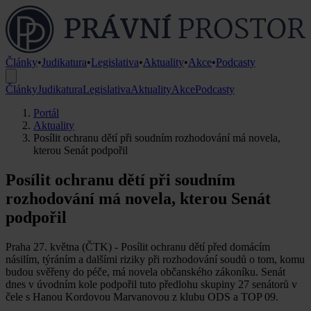
Články
•
Judikatura
•
Legislativa
•
Aktuality
•
Akce
•
Podcasty
Články
Judikatura
Legislativa
Aktuality
Akce
Podcasty
Portál
Aktuality
Posílit ochranu dětí při soudním rozhodování má novela,
kterou Senát podpořil
Posílit ochranu dětí při soudním
rozhodování má novela, kterou Senát
podpořil
Praha 27. května (ČTK) - Posílit ochranu dětí před domácím
násilím, týráním a dalšími riziky při rozhodování soudů o tom, komu
budou svěřeny do péče, má novela občanského zákoníku. Senát
dnes v úvodním kole podpořil tuto předlohu skupiny 27 senátorů v
čele s Hanou Kordovou Marvanovou z klubu ODS a TOP 09.