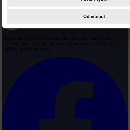
Odmítnout
Právní portál, jehož cílovou skupinou jsou nejenom právní
profesionálové a zástupci právnických profesí, ale všichni, kteří
potřebují právní informace.