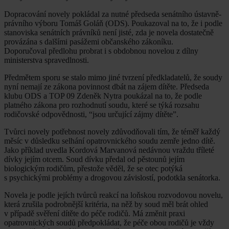
Dopracování novely pokládal za nutné předseda senátního ústavně-
právního výboru Tomáš Goláň (ODS). Poukazoval na to, že i podle
stanoviska senátních právníků není jisté, zda je novela dostatečně
provázána s dalšími pasážemi občanského zákoníku.
Doporučoval předlohu probrat i s obdobnou novelou z dílny
ministerstva spravedlnosti.
Předmětem sporu se stalo mimo jiné tvrzení předkladatelů, že soudy
nyní nemají ze zákona povinnost dbát na zájem dítěte. Předseda
klubu ODS a TOP 09 Zdeněk Nytra poukázal na to, že podle
platného zákona pro rozhodnutí soudu, které se týká rozsahu
rodičovské odpovědnosti, “jsou určující zájmy dítěte”.
Tvůrci novely potřebnost novely zdůvodňovali tím, že téměř každý
měsíc v důsledku selhání opatrovnického soudu zemře jedno dítě.
Jako příklad uvedla Kordová Marvanová nedávnou vraždu tříleté
dívky jejím otcem. Soud dívku předal od pěstounů jejím
biologickým rodičům, přestože věděl, že se otec potýká
s psychickými problémy a drogovou závislostí, podotkla senátorka.
Novela je podle jejích tvůrců reakcí na loňskou rozvodovou novelu,
která zrušila podrobnější kritéria, na něž by soud měl brát ohled
v případě svěření dítěte do péče rodičů. Má změnit praxi
opatrovnických soudů předpokládat, že péče obou rodičů je vždy