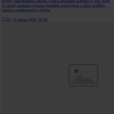
novely katastrálního zákona. Česká advokátní komora (ČAK) tvrdí,
že návrh oslabuje ochranu vlastníků nemovitostí a dává notářům
značnou konkurenční výhodu.
ČTK
•
5. srpna 2026, 10:38