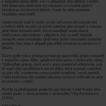
v nejlepším zájmu dítěte, a to i v případech, kdy některý z rodičů
čelil domácímu násilí nebo byl odsouzen za sexuální násilí či
závislost na návykových látkách. Soudy by měly zohlednit
i konflikty mezi rodiči.
Opatrovnický soud by podle novely měl znovu při rozhodování
o svěření dítěte do péče výslovně zohlednit jeho bezpečí a ochranu
před všemi formami násilí. Návrh umožňuje soudu omezit
rodičovskou odpovědnost v případech, kdy se rodič dopustil
domácího nebo sexuálního násilí nebo jiného úmyslného násilného
trestného činu nebo v případě jeho těžké závislosti na návykových
látkách.
Návrh podle tvůrců posiluje povinnosti opatrovníků jednat nestranně
v nejlepším zájmu dítěte, uplatňovat jeho práva a chránit jeho zájmy.
“Zdůrazňuje princip, který není v praxi dostatečně reflektován, tedy
že soud vždy má přihlížet k názoru dítěte, který posoudí s ohledem
na jeho věk, rozumovou a emocionální vyspělost,” uvedl senátoři.
Chtějí kvůli tomu dát soudům zákonnou možnost svěřit dítě do péče
jen jednoho z rodičů.
Novelu za předkladatele podpořili také lidovec Lumír Kantor jako
soudní znalec v oboru pediatrie a záchranářka Věra Procházková
(ANO).
Sdílet článek