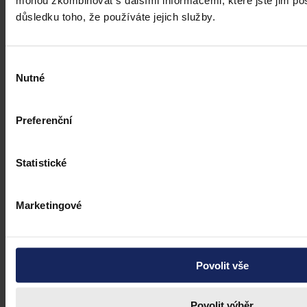
teroristickým útokem a terorem, za něž hrozí až výjimečný trest.
důsledku toho, že používáte jejich služby.
ČTK
•
3. srpna 2026, 10:04
Výběr
Nutné
souhlasu
Preferenční
Statistické
Marketingové
Povolit vše
Povolit výběr