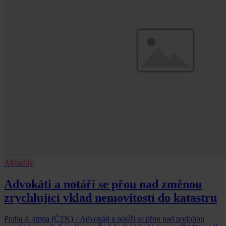
Aktuality
Advokáti a notáři se přou nad změnou
zrychlující vklad nemovitostí do katastru
Praha 4. srpna (ČTK) - Advokáti a notáři se přou nad podobou