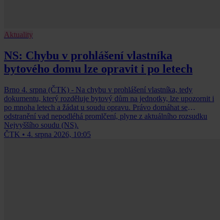
Aktuality
NS: Chybu v prohlášení vlastníka
bytového domu lze opravit i po letech
Brno 4. srpna (ČTK) - Na chybu v prohlášení vlastníka, tedy
dokumentu, který rozděluje bytový dům na jednotky, lze upozornit i
po mnoha letech a žádat u soudu opravu. Právo domáhat se
odstranění vad nepodléhá promlčení, plyne z aktuálního rozsudku
Nejvyššího soudu (NS).
ČTK
•
4. srpna 2026, 10:05