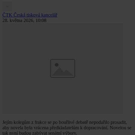
ČTK
Česká tisková kancelář
28. května 2026, 10:08
Jejím kolegům z frakce se po bouřlivé debatě nepodařilo prosadit,
aby novela byla vrácena předkladatelům k dopracování. Novelou se
tak nyní budou zabývat senátní výbory.