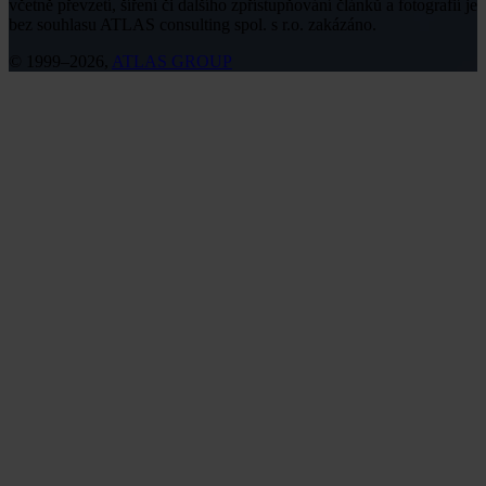
včetně převzetí, šíření či dalšího zpřístupňování článků a fotografií je
bez souhlasu ATLAS consulting spol. s r.o. zakázáno.
© 1999–2026,
ATLAS GROUP