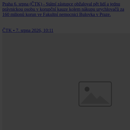
Praha 6. srpna (ČTK) - Státní zástupce obžaloval pět lidí a jednu
právnickou osobu v korupční kauze kolem nákupu urychlovačů za
160 milionů korun ve Fakultní nemocnici Bulovka v Praze.
ČTK
•
7. srpna 2026, 10:11