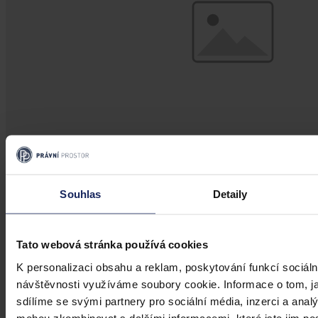
Aktuality
Souhlas
Detaily
Úkladná vražda a některé další činy by
mohly být nepromlčitelné, navrhla
Tato webová stránka používá cookies
koalice
K personalizaci obsahu a reklam, poskytování funkcí sociáln
návštěvnosti využíváme soubory cookie. Informace o tom, j
Praha 1. srpna (ČTK) - Úkladná vražda a některé další trestné činy s
sdílíme se svými partnery pro sociální média, inzerci a analý
úmyslným usmrcením by se mohly zařadit mezi nepromlčitelné. Jde
také například o některé činy související s obecným ohrožením,
mohou zkombinovat s dalšími informacemi, které jste jim posk