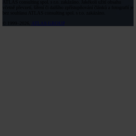
ATLAS consulting spol. s r.o. zakázáno. Jakékoli užití obsahu
včetně převzetí, šíření či dalšího zpřístupňování článků a fotografií je
bez souhlasu ATLAS consulting spol. s r.o. zakázáno.
© 1999–2026,
ATLAS GROUP