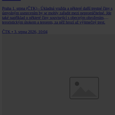
Praha 1. srpna (ČTK) - Úkladná vražda a některé další trestné činy s
úmyslným usmrcením by se mohly zařadit mezi nepromlčitelné. Jde
také například o některé činy související s obecným ohrožením,
teroristickým útokem a terorem, za něž hrozí až výjimečný trest.
ČTK
•
3. srpna 2026, 10:04