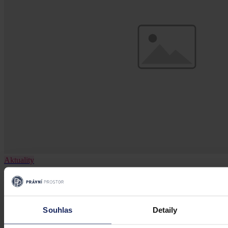
Aktuality
Změnu financování ČT, kterou plánuje
vláda, označil Senát za nežádoucí
Souhlas
Detaily
Praha 29. července (ČTK) - Změnu financování České televize
(ČT), kterou plánuje vládní koalice, označil dnes Senát za