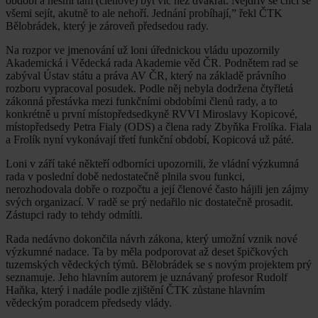
období a nesmí tam (členové) být víc než dvakrát. Nejdřív se chci se
všemi sejít, akutně to ale nehoří. Jednání probíhají,” řekl ČTK
Bělobrádek, který je zároveň předsedou rady.
Na rozpor ve jmenování už loni úřednickou vládu upozornily
Akademická i Vědecká rada Akademie věd ČR. Podnětem rad se
zabýval Ústav státu a práva AV ČR, který na základě právního
rozboru vypracoval posudek. Podle něj nebyla dodržena čtyřletá
zákonná přestávka mezi funkčními obdobími členů rady, a to
konkrétně u první místopředsedkyně RVVI Miroslavy Kopicové,
místopředsedy Petra Fialy (ODS) a člena rady Zbyňka Frolíka. Fiala
a Frolík nyní vykonávají třetí funkční období, Kopicová už páté.
Loni v září také někteří odborníci upozornili, že vládní výzkumná
rada v poslední době nedostatečně plnila svou funkci,
nerozhodovala dobře o rozpočtu a její členové často hájili jen zájmy
svých organizací. V radě se prý nedařilo nic dostatečně prosadit.
Zástupci rady to tehdy odmítli.
Rada nedávno dokončila návrh zákona, který umožní vznik nové
výzkumné nadace. Ta by měla podporovat až deset špičkových
tuzemských vědeckých týmů. Bělobrádek se s novým projektem prý
seznamuje. Jeho hlavním autorem je uznávaný profesor Rudolf
Haňka, který i nadále podle zjištění ČTK zůstane hlavním
vědeckým poradcem předsedy vlády.