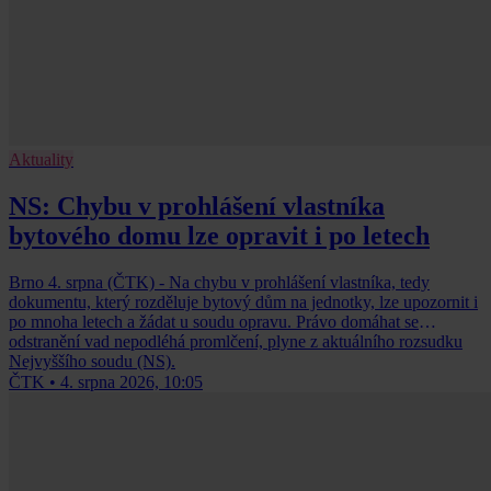
Aktuality
NS: Chybu v prohlášení vlastníka
bytového domu lze opravit i po letech
Brno 4. srpna (ČTK) - Na chybu v prohlášení vlastníka, tedy
dokumentu, který rozděluje bytový dům na jednotky, lze upozornit i
po mnoha letech a žádat u soudu opravu. Právo domáhat se
odstranění vad nepodléhá promlčení, plyne z aktuálního rozsudku
Nejvyššího soudu (NS).
ČTK
•
4. srpna 2026, 10:05