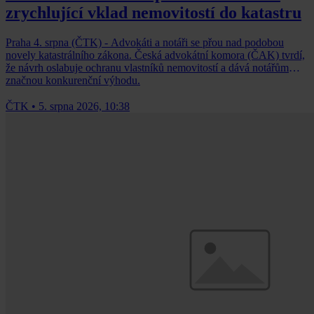
zrychlující vklad nemovitostí do katastru
Praha 4. srpna (ČTK) - Advokáti a notáři se přou nad podobou
novely katastrálního zákona. Česká advokátní komora (ČAK) tvrdí,
že návrh oslabuje ochranu vlastníků nemovitostí a dává notářům
značnou konkurenční výhodu.
ČTK
•
5. srpna 2026, 10:38