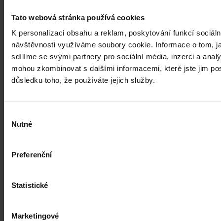
nežádoucí, nekoncepční a odporující platným pravidlům EU.
Tato webová stránka používá cookies
K personalizaci obsahu a reklam, poskytování funkcí sociáln
ČTK
•
30. července 2026, 10:35
návštěvnosti využíváme soubory cookie. Informace o tom, j
sdílíme se svými partnery pro sociální média, inzerci a analý
mohou zkombinovat s dalšími informacemi, které jste jim posk
důsledku toho, že používáte jejich služby.
Výběr
Nutné
souhlasu
Preferenční
Statistické
Marketingové