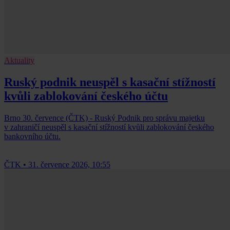
Aktuality
Ruský podnik neuspěl s kasační stížností
kvůli zablokování českého účtu
Brno 30. července (ČTK) - Ruský Podnik pro správu majetku
v zahraničí neuspěl s kasační stížností kvůli zablokování českého
bankovního účtu.
ČTK
•
31. července 2026, 10:55