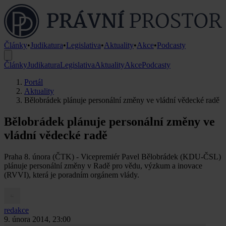
Články
•
Judikatura
•
Legislativa
•
Aktuality
•
Akce
•
Podcasty
Články
Judikatura
Legislativa
Aktuality
Akce
Podcasty
Portál
Aktuality
Bělobrádek plánuje personální změny ve vládní vědecké radě
Bělobrádek plánuje personální změny ve
vládní vědecké radě
Praha 8. února (ČTK) - Vicepremiér Pavel Bělobrádek (KDU-ČSL)
plánuje personální změny v Radě pro vědu, výzkum a inovace
(RVVI), která je poradním orgánem vlády.
redakce
9. února 2014, 23:00