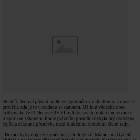
Někteří členové působí podle vicepremiéra v radě dlouho a musí se
prověřit, zda je to v souladu se statutem. Už loni vědecká obec
kritizovala, že tři členové RVVI byli do svých funkcí jmenováni v
rozporu se zákonem. Podle právního posudku nebyla prý dodržena
čtyřletá zákonná přestávka mezi funkčními obdobími členů rady.
“Bezpochyby dojde ke změnám, je to logické. Máme tam čtyřleté