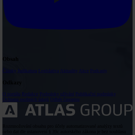
Obsah
Články
Judikatura
Legislativa
Aktuality
Akce
Podcasty
Odkazy
O portálu
Redakce
Podmínky užívání
Publikační podmínky
Ochrana osobních údajů
Odběr časopisu
Rozmnožování obsahu pro účely automatizované analýzy textů
nebo dat dle ustanovení § 39c autorského zákona je bez souhlasu