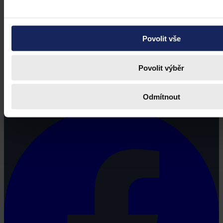
Povolit vše
Povolit výběr
Právní portál, jehož cílovou skupinou jsou nejenom právní
profesionálové a zástupci právnických profesí, ale všichni, kteří
potřebují právní informace.
Odmítnout