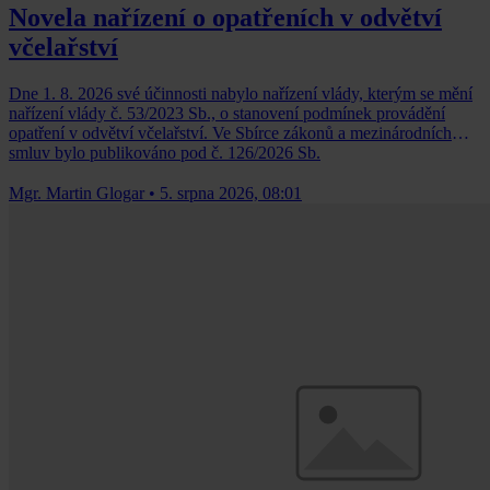
Novela nařízení o opatřeních v odvětví
včelařství
Dne 1. 8. 2026 své účinnosti nabylo nařízení vlády, kterým se mění
nařízení vlády č. 53/2023 Sb., o stanovení podmínek provádění
opatření v odvětví včelařství. Ve Sbírce zákonů a mezinárodních
smluv bylo publikováno pod č. 126/2026 Sb.
Mgr. Martin Glogar
•
5. srpna 2026, 08:01