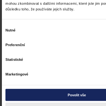
mohou zkombinovat s dalšími informacemi, které jste jim posk
důsledku toho, že používáte jejich služby.
Výběr
Nutné
souhlasu
Preferenční
Statistické
Marketingové
Povolit vše
Právní portál, jehož cílovou skupinou jsou nejenom právní
profesionálové a zástupci právnických profesí, ale všichni, kteří