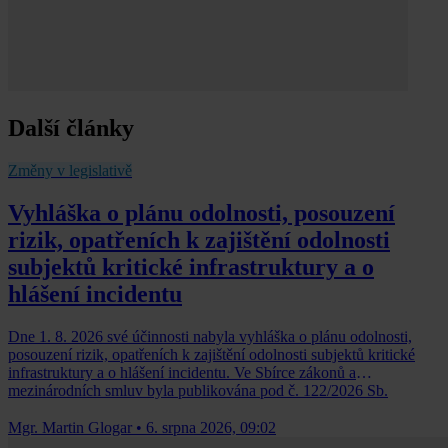
Další články
Změny v legislativě
Vyhláška o plánu odolnosti, posouzení
rizik, opatřeních k zajištění odolnosti
subjektů kritické infrastruktury a o
hlášení incidentu
Dne 1. 8. 2026 své účinnosti nabyla vyhláška o plánu odolnosti,
posouzení rizik, opatřeních k zajištění odolnosti subjektů kritické
infrastruktury a o hlášení incidentu. Ve Sbírce zákonů a
mezinárodních smluv byla publikována pod č. 122/2026 Sb.
Mgr. Martin Glogar
•
6. srpna 2026, 09:02