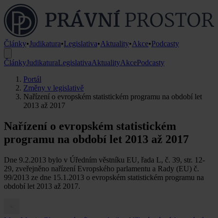
Články
•
Judikatura
•
Legislativa
•
Aktuality
•
Akce
•
Podcasty
Články
Judikatura
Legislativa
Aktuality
Akce
Podcasty
Portál
Změny v legislativě
Nařízení o evropském statistickém programu na období let
2013 až 2017
Nařízení o evropském statistickém
programu na období let 2013 až 2017
Dne 9.2.2013 bylo v Úředním věstníku EU, řada L, č. 39, str. 12-
29, zveřejněno nařízení Evropského parlamentu a Rady (EU) č.
99/2013 ze dne 15.1.2013 o evropském statistickém programu na
období let 2013 až 2017.