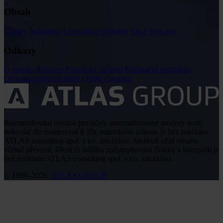
Obsah
Články
Judikatura
Legislativa
Aktuality
Akce
Podcasty
Odkazy
O portálu
Redakce
Podmínky užívání
Publikační podmínky
Ochrana osobních údajů
Odběr časopisu
Rozmnožování obsahu pro účely automatizované analýzy textů
nebo dat dle ustanovení § 39c autorského zákona je bez souhlasu
ATLAS consulting spol. s r.o. zakázáno. Jakékoli užití obsahu
včetně převzetí, šíření či dalšího zpřístupňování článků a fotografií je
bez souhlasu ATLAS consulting spol. s r.o. zakázáno.
© 1999–2026,
ATLAS GROUP