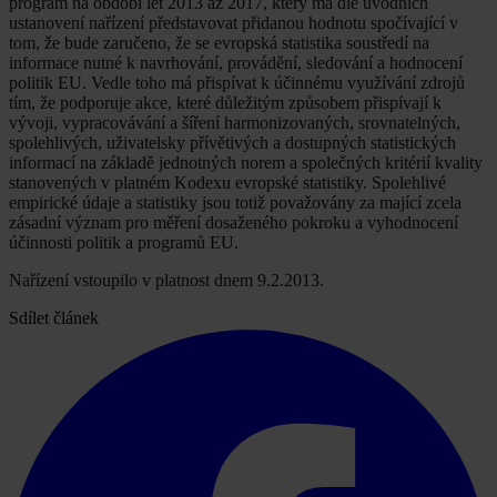
program na období let 2013 až 2017, který má dle úvodních
ustanovení nařízení představovat přidanou hodnotu spočívající v
tom, že bude zaručeno, že se evropská statistika soustředí na
informace nutné k navrhování, provádění, sledování a hodnocení
politik EU. Vedle toho má přispívat k účinnému využívání zdrojů
tím, že podporuje akce, které důležitým způsobem přispívají k
vývoji, vypracovávání a šíření harmonizovaných, srovnatelných,
spolehlivých, uživatelsky přívětivých a dostupných statistických
informací na základě jednotných norem a společných kritérií kvality
stanovených v platném Kodexu evropské statistiky. Spolehlivé
empirické údaje a statistiky jsou totiž považovány za mající zcela
zásadní význam pro měření dosaženého pokroku a vyhodnocení
účinnosti politik a programů EU.
Nařízení vstoupilo v platnost dnem 9.2.2013.
Sdílet článek