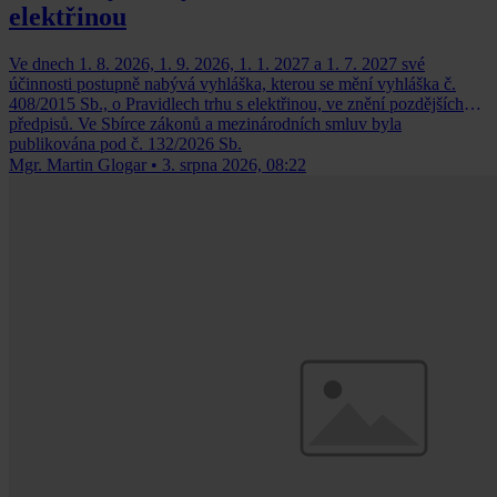
elektřinou
Ve dnech 1. 8. 2026, 1. 9. 2026, 1. 1. 2027 a 1. 7. 2027 své
účinnosti postupně nabývá vyhláška, kterou se mění vyhláška č.
408/2015 Sb., o Pravidlech trhu s elektřinou, ve znění pozdějších
předpisů. Ve Sbírce zákonů a mezinárodních smluv byla
publikována pod č. 132/2026 Sb.
Mgr. Martin Glogar
•
3. srpna 2026, 08:22