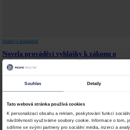
Změny v legislativě
Novela prováděcí vyhlášky k zákonu o
veřejném zdravotním pojištění
Dne 1. 7. 2026 své účinnosti nabyla vyhláška, kterou se mění
vyhláška č. 376/2011 Sb., kterou se provádějí některá ustanovení
Souhlas
Detaily
zákona o veřejném zdravotním pojištění, ve znění pozdějších
předpisů. Ve Sbírce zákonů a mezinárodních smluv byla
publikována pod č. 119/2026 Sb.
Mgr. Martin Glogar
•
30. července 2026, 07:27
Tato webová stránka používá cookies
K personalizaci obsahu a reklam, poskytování funkcí sociáln
návštěvnosti využíváme soubory cookie. Informace o tom, j
sdílíme se svými partnery pro sociální média, inzerci a analý