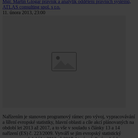
Mgr. Martin Glogar
právník a analytik oddělení právních systémů,
ATLAS consulting spol. s r.o.
11. února 2013, 23:00
Nařízením je stanoven programový rámec pro vývoj, vypracovávání
a šíření evropské statistiky, hlavní oblasti a cíle akcí plánovaných na
období let 2013 až 2017, a to vše v souladu s články 13 a 14
nařízení (ES) č. 223/2009. Vytváří se jím evropský statistický