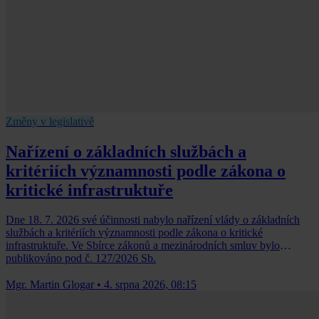
Změny v legislativě
Nařízení o základních službách a
kritériích významnosti podle zákona o
kritické infrastruktuře
Dne 18. 7. 2026 své účinnosti nabylo nařízení vlády o základních
službách a kritériích významnosti podle zákona o kritické
infrastruktuře. Ve Sbírce zákonů a mezinárodních smluv bylo
publikováno pod č. 127/2026 Sb.
Mgr. Martin Glogar
•
4. srpna 2026, 08:15