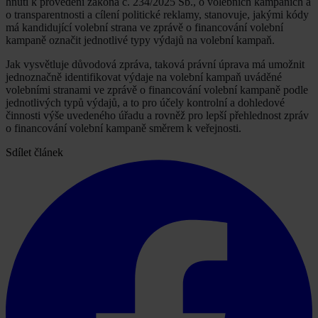
hnutí k provedení zákona č. 234/2025 Sb., o volebních kampaních a
o transparentnosti a cílení politické reklamy, stanovuje, jakými kódy
má kandidující volební strana ve zprávě o financování volební
kampaně označit jednotlivé typy výdajů na volební kampaň.
Jak vysvětluje důvodová zpráva, taková právní úprava má umožnit
jednoznačně identifikovat výdaje na volební kampaň uváděné
volebními stranami ve zprávě o financování volební kampaně podle
jednotlivých typů výdajů, a to pro účely kontrolní a dohledové
činnosti výše uvedeného úřadu a rovněž pro lepší přehlednost zpráv
o financování volební kampaně směrem k veřejnosti.
Sdílet článek