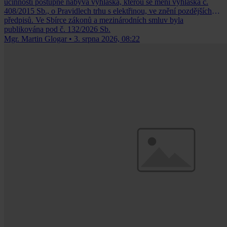
účinnosti postupně nabývá vyhláška, kterou se mění vyhláška č.
408/2015 Sb., o Pravidlech trhu s elektřinou, ve znění pozdějších
předpisů. Ve Sbírce zákonů a mezinárodních smluv byla
publikována pod č. 132/2026 Sb.
Mgr. Martin Glogar
•
3. srpna 2026, 08:22