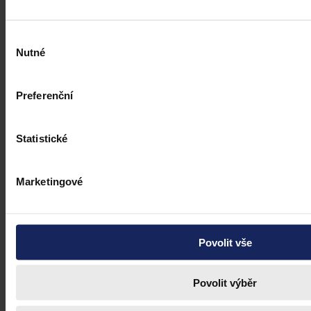
Výběr
Nutné
souhlasu
Preferenční
Statistické
Marketingové
Povolit vše
Právní portál, jehož cílovou skupinou jsou nejenom právní
profesionálové a zástupci právnických profesí, ale všichni, kteří
potřebují právní informace.
Povolit výběr