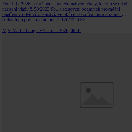
Dne 1. 8. 2026 své účinnosti nabylo nařízení vlády, kterým se mění
nařízení vlády č. 53/2023 Sb., o stanovení podmínek provádění
opatření v odvětví včelařství. Ve Sbírce zákonů a mezinárodních
smluv bylo publikováno pod č. 126/2026 Sb.
Mgr. Martin Glogar
•
5. srpna 2026, 08:01