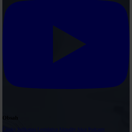
Obsah
Články
Judikatura
Legislativa
Aktuality
Akce
Podcasty