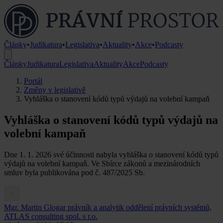
Články
•
Judikatura
•
Legislativa
•
Aktuality
•
Akce
•
Podcasty
Články
Judikatura
Legislativa
Aktuality
Akce
Podcasty
Portál
Změny v legislativě
Vyhláška o stanovení kódů typů výdajů na volební kampaň
Vyhláška o stanovení kódů typů výdajů na
volební kampaň
Dne 1. 1. 2026 své účinnosti nabyla vyhláška o stanovení kódů typů
výdajů na volební kampaň. Ve Sbírce zákonů a mezinárodních
smluv byla publikována pod č. 487/2025 Sb.
Mgr. Martin Glogar
právník a analytik oddělení právních systémů,
ATLAS consulting spol. s r.o.