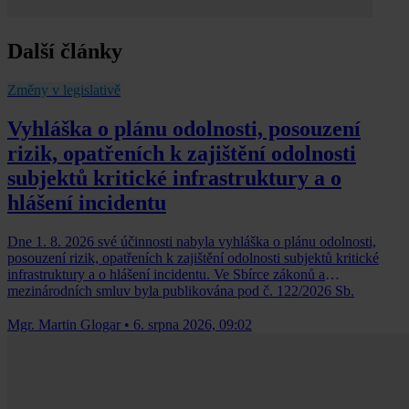
Další články
Změny v legislativě
Vyhláška o plánu odolnosti, posouzení
rizik, opatřeních k zajištění odolnosti
subjektů kritické infrastruktury a o
hlášení incidentu
Dne 1. 8. 2026 své účinnosti nabyla vyhláška o plánu odolnosti,
posouzení rizik, opatřeních k zajištění odolnosti subjektů kritické
infrastruktury a o hlášení incidentu. Ve Sbírce zákonů a
mezinárodních smluv byla publikována pod č. 122/2026 Sb.
Mgr. Martin Glogar
•
6. srpna 2026, 09:02