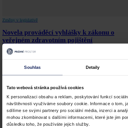
Změny v legislativě
Novela prováděcí vyhlášky k zákonu o
veřejném zdravotním pojištění
Dne 1. 7. 2026 své účinnosti nabyla vyhláška, kterou se mění
vyhláška č. 376/2011 Sb., kterou se provádějí některá ustanovení
zákona o veřejném zdravotním pojištění, ve znění pozdějších
Souhlas
Detaily
předpisů. Ve Sbírce zákonů a mezinárodních smluv byla
publikována pod č. 119/2026 Sb.
Mgr. Martin Glogar
•
30. července 2026, 07:27
Tato webová stránka používá cookies
K personalizaci obsahu a reklam, poskytování funkcí sociáln
návštěvnosti využíváme soubory cookie. Informace o tom, j
sdílíme se svými partnery pro sociální média, inzerci a analý
mohou zkombinovat s dalšími informacemi, které jste jim posk
důsledku toho, že používáte jejich služby.