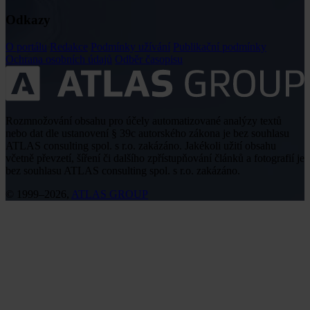
Odkazy
O portálu
Redakce
Podmínky užívání
Publikační podmínky
Ochrana osobních údajů
Odběr časopisu
Rozmnožování obsahu pro účely automatizované analýzy textů
nebo dat dle ustanovení § 39c autorského zákona je bez souhlasu
ATLAS consulting spol. s r.o. zakázáno. Jakékoli užití obsahu
včetně převzetí, šíření či dalšího zpřístupňování článků a fotografií je
bez souhlasu ATLAS consulting spol. s r.o. zakázáno.
© 1999–2026,
ATLAS GROUP