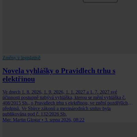
Změny v legislativě
Novela vyhlášky o Pravidlech trhu s
elektřinou
Ve dnech 1. 8. 2026, 1. 9. 2026, 1. 1. 2027 a 1. 7. 2027 své
účinnosti postupně nabývá vyhláška, kterou se mění vyhláška č.
408/2015 Sb., o Pravidlech trhu s elektřinou, ve znění pozdějších
předpisů. Ve Sbírce zákonů a mezinárodních smluv byla
publikována pod č. 132/2026 Sb.
Mgr. Martin Glogar
•
3. srpna 2026, 08:22