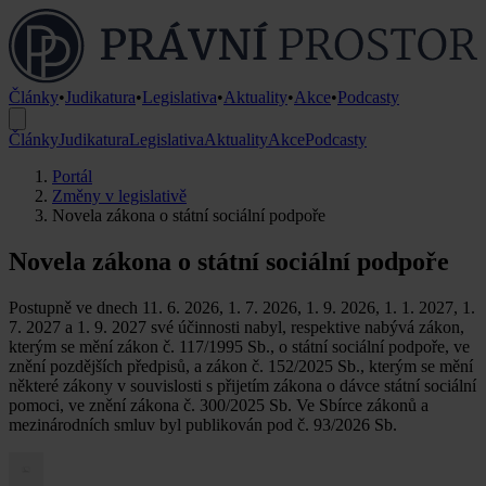
Články
•
Judikatura
•
Legislativa
•
Aktuality
•
Akce
•
Podcasty
Články
Judikatura
Legislativa
Aktuality
Akce
Podcasty
Portál
Změny v legislativě
Novela zákona o státní sociální podpoře
Novela zákona o státní sociální podpoře
Postupně ve dnech 11. 6. 2026, 1. 7. 2026, 1. 9. 2026, 1. 1. 2027, 1.
7. 2027 a 1. 9. 2027 své účinnosti nabyl, respektive nabývá zákon,
kterým se mění zákon č. 117/1995 Sb., o státní sociální podpoře, ve
znění pozdějších předpisů, a zákon č. 152/2025 Sb., kterým se mění
některé zákony v souvislosti s přijetím zákona o dávce státní sociální
pomoci, ve znění zákona č. 300/2025 Sb. Ve Sbírce zákonů a
mezinárodních smluv byl publikován pod č. 93/2026 Sb.