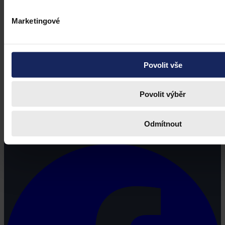
Marketingové
Povolit vše
Povolit výběr
Právní portál, jehož cílovou skupinou jsou nejenom právní
profesionálové a zástupci právnických profesí, ale všichni, kteří
Odmítnout
potřebují právní informace.