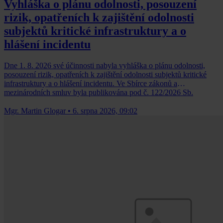
Vyhláška o plánu odolnosti, posouzení
rizik, opatřeních k zajištění odolnosti
subjektů kritické infrastruktury a o
hlášení incidentu
Dne 1. 8. 2026 své účinnosti nabyla vyhláška o plánu odolnosti,
posouzení rizik, opatřeních k zajištění odolnosti subjektů kritické
infrastruktury a o hlášení incidentu. Ve Sbírce zákonů a
mezinárodních smluv byla publikována pod č. 122/2026 Sb.
Mgr. Martin Glogar
•
6. srpna 2026, 09:02