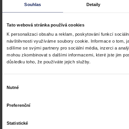
veřejném zdravotním pojištění
Souhlas
Detaily
Dne 1. 7. 2026 své účinnosti nabyla vyhláška, kterou se mění
vyhláška č. 376/2011 Sb., kterou se provádějí některá ustanovení
zákona o veřejném zdravotním pojištění, ve znění pozdějších
Tato webová stránka používá cookies
předpisů. Ve Sbírce zákonů a mezinárodních smluv byla
K personalizaci obsahu a reklam, poskytování funkcí sociáln
publikována pod č. 119/2026 Sb.
Mgr. Martin Glogar
•
30. července 2026, 07:27
návštěvnosti využíváme soubory cookie. Informace o tom, j
sdílíme se svými partnery pro sociální média, inzerci a analý
mohou zkombinovat s dalšími informacemi, které jste jim posk
důsledku toho, že používáte jejich služby.
Výběr
Nutné
souhlasu
Preferenční
Statistické