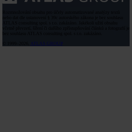
Rozmnožování obsahu pro účely automatizované analýzy textů
nebo dat dle ustanovení § 39c autorského zákona je bez souhlasu
ATLAS consulting spol. s r.o. zakázáno. Jakékoli užití obsahu
včetně převzetí, šíření či dalšího zpřístupňování článků a fotografií je
bez souhlasu ATLAS consulting spol. s r.o. zakázáno.
© 1999–2026,
ATLAS GROUP