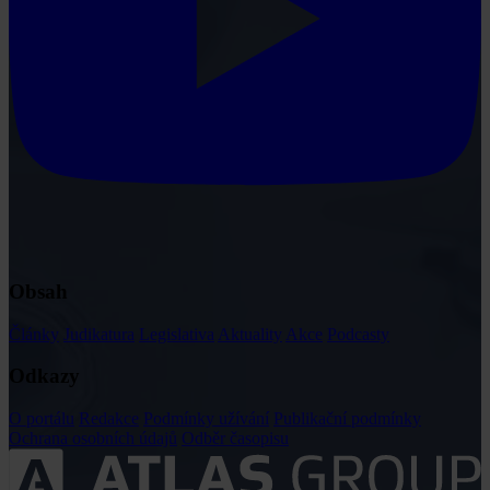
Obsah
Články
Judikatura
Legislativa
Aktuality
Akce
Podcasty
Odkazy
O portálu
Redakce
Podmínky užívání
Publikační podmínky
Ochrana osobních údajů
Odběr časopisu