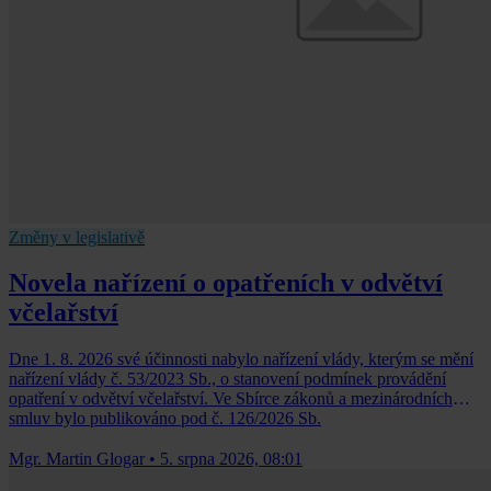
Změny v legislativě
Novela nařízení o opatřeních v odvětví
včelařství
Dne 1. 8. 2026 své účinnosti nabylo nařízení vlády, kterým se mění
nařízení vlády č. 53/2023 Sb., o stanovení podmínek provádění
opatření v odvětví včelařství. Ve Sbírce zákonů a mezinárodních
smluv bylo publikováno pod č. 126/2026 Sb.
Mgr. Martin Glogar
•
5. srpna 2026, 08:01