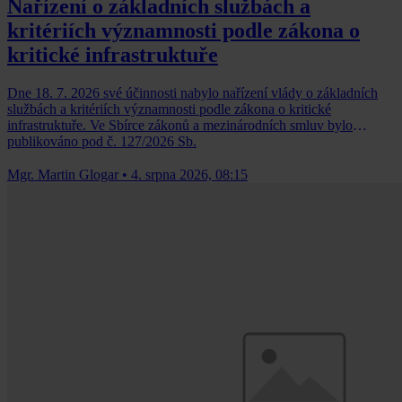
Nařízení o základních službách a
kritériích významnosti podle zákona o
kritické infrastruktuře
Dne 18. 7. 2026 své účinnosti nabylo nařízení vlády o základních
službách a kritériích významnosti podle zákona o kritické
infrastruktuře. Ve Sbírce zákonů a mezinárodních smluv bylo
publikováno pod č. 127/2026 Sb.
Mgr. Martin Glogar
•
4. srpna 2026, 08:15