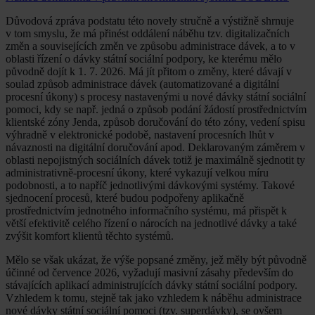
Důvodová zpráva podstatu této novely stručně a výstižně shrnuje
v tom smyslu, že má přinést oddálení náběhu tzv. digitalizačních
změn a souvisejících změn ve způsobu administrace dávek, a to v
oblasti řízení o dávky státní sociální podpory, ke kterému mělo
původně dojít k 1. 7. 2026. Má jít přitom o změny, které dávají v
soulad způsob administrace dávek (automatizované a digitální
procesní úkony) s procesy nastavenými u nové dávky státní sociální
pomoci, kdy se např. jedná o způsob podání žádostí prostřednictvím
klientské zóny Jenda, způsob doručování do této zóny, vedení spisu
výhradně v elektronické podobě, nastavení procesních lhůt v
návaznosti na digitální doručování apod. Deklarovaným záměrem v
oblasti nepojistných sociálních dávek totiž je maximálně sjednotit ty
administrativně-procesní úkony, které vykazují velkou míru
podobnosti, a to napříč jednotlivými dávkovými systémy. Takové
sjednocení procesů, které budou podpořeny aplikačně
prostřednictvím jednotného informačního systému, má přispět k
větší efektivitě celého řízení o nárocích na jednotlivé dávky a také
zvýšit komfort klientů těchto systémů.
Mělo se však ukázat, že výše popsané změny, jež měly být původně
účinné od července 2026, vyžadují masivní zásahy především do
stávajících aplikací administrujících dávky státní sociální podpory.
Vzhledem k tomu, stejně tak jako vzhledem k náběhu administrace
nové dávky státní sociální pomoci (tzv. superdávky), se ovšem