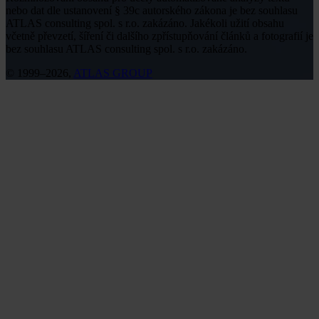
nebo dat dle ustanovení § 39c autorského zákona je bez souhlasu
ATLAS consulting spol. s r.o. zakázáno. Jakékoli užití obsahu
včetně převzetí, šíření či dalšího zpřístupňování článků a fotografií je
bez souhlasu ATLAS consulting spol. s r.o. zakázáno.
© 1999–2026,
ATLAS GROUP