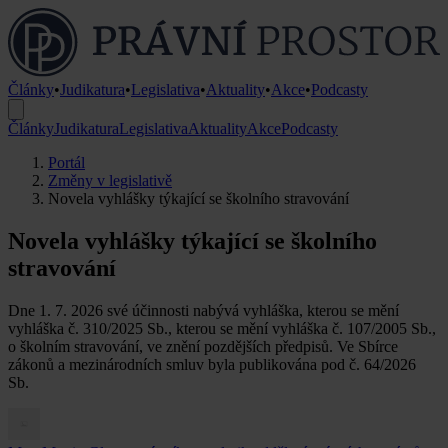
Články
•
Judikatura
•
Legislativa
•
Aktuality
•
Akce
•
Podcasty
Články
Judikatura
Legislativa
Aktuality
Akce
Podcasty
Portál
Změny v legislativě
Novela vyhlášky týkající se školního stravování
Novela vyhlášky týkající se školního
stravování
Dne 1. 7. 2026 své účinnosti nabývá vyhláška, kterou se mění
vyhláška č. 310/2025 Sb., kterou se mění vyhláška č. 107/2005 Sb.,
o školním stravování, ve znění pozdějších předpisů. Ve Sbírce
zákonů a mezinárodních smluv byla publikována pod č. 64/2026
Sb.