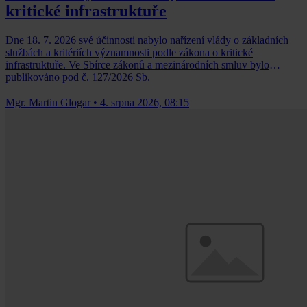
kritické infrastruktuře
Dne 18. 7. 2026 své účinnosti nabylo nařízení vlády o základních
službách a kritériích významnosti podle zákona o kritické
infrastruktuře. Ve Sbírce zákonů a mezinárodních smluv bylo
publikováno pod č. 127/2026 Sb.
Mgr. Martin Glogar
•
4. srpna 2026, 08:15