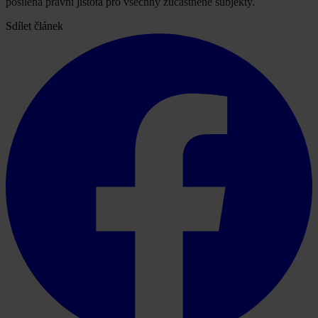
posílena právní jistota pro všechny zúčastněné subjekty.
Sdílet článek