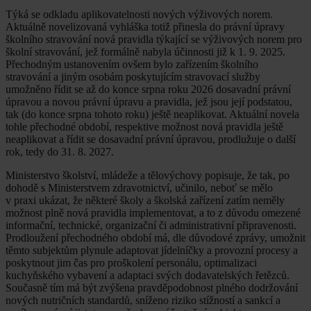
Týká se odkladu aplikovatelnosti nových výživových norem.
Aktuálně novelizovaná vyhláška totiž přinesla do právní úpravy
školního stravování nová pravidla týkající se výživových norem pro
školní stravování, jež formálně nabyla účinnosti již k 1. 9. 2025.
Přechodným ustanovením ovšem bylo zařízením školního
stravování a jiným osobám poskytujícím stravovací služby
umožněno řídit se až do konce srpna roku 2026 dosavadní právní
úpravou a novou právní úpravu a pravidla, jež jsou její podstatou,
tak (do konce srpna tohoto roku) ještě neaplikovat. Aktuální novela
tohle přechodné období, respektive možnost nová pravidla ještě
neaplikovat a řídit se dosavadní právní úpravou, prodlužuje o další
rok, tedy do 31. 8. 2027.
Ministerstvo školství, mládeže a tělovýchovy popisuje, že tak, po
dohodě s Ministerstvem zdravotnictví, učinilo, neboť se mělo
v praxi ukázat, že některé školy a školská zařízení zatím neměly
možnost plně nová pravidla implementovat, a to z důvodu omezené
informační, technické, organizační či administrativní připravenosti.
Prodloužení přechodného období má, dle důvodové zprávy, umožnit
těmto subjektům plynule adaptovat jídelníčky a provozní procesy a
poskytnout jim čas pro proškolení personálu, optimalizaci
kuchyňského vybavení a adaptaci svých dodavatelských řetězců.
Současně tím má být zvýšena pravděpodobnost plného dodržování
nových nutričních standardů, sníženo riziko stížností a sankcí a