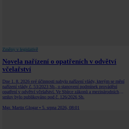
Změny v legislativě
Novela nařízení o opatřeních v odvětví
včelařství
Dne 1. 8. 2026 své účinnosti nabylo nařízení vlády, kterým se mění
nařízení vlády č. 53/2023 Sb., o stanovení podmínek provádění
opatření v odvětví včelařství. Ve Sbírce zákonů a mezinárodních
smluv bylo publikováno pod č. 126/2026 Sb.
Mgr. Martin Glogar
•
5. srpna 2026, 08:01