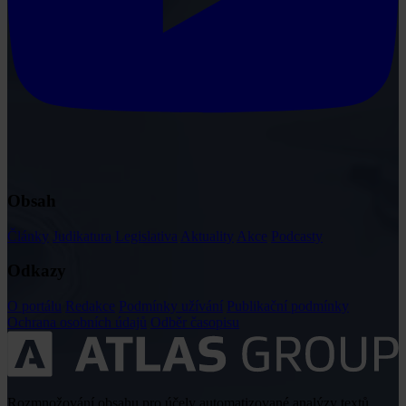
Obsah
Články
Judikatura
Legislativa
Aktuality
Akce
Podcasty
Odkazy
O portálu
Redakce
Podmínky užívání
Publikační podmínky
Ochrana osobních údajů
Odběr časopisu
Rozmnožování obsahu pro účely automatizované analýzy textů