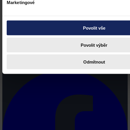
Marketingové
Povolit vše
Povolit výběr
Právní portál, jehož cílovou skupinou jsou nejenom právní
profesionálové a zástupci právnických profesí, ale všichni, kteří
Odmítnout
potřebují právní informace.