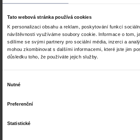
Dne 1. 7. 2026 své účinnosti nabyla vyhláška, kterou se mění
vyhláška č. 376/2011 Sb., kterou se provádějí některá ustanovení
zákona o veřejném zdravotním pojištění, ve znění pozdějších
Tato webová stránka používá cookies
předpisů. Ve Sbírce zákonů a mezinárodních smluv byla
publikována pod č. 119/2026 Sb.
K personalizaci obsahu a reklam, poskytování funkcí sociáln
Mgr. Martin Glogar
•
30. července 2026, 07:27
návštěvnosti využíváme soubory cookie. Informace o tom, j
sdílíme se svými partnery pro sociální média, inzerci a analý
mohou zkombinovat s dalšími informacemi, které jste jim posk
důsledku toho, že používáte jejich služby.
Výběr
Nutné
souhlasu
Preferenční
Statistické