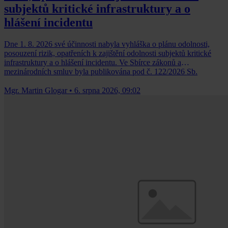
subjektů kritické infrastruktury a o
hlášení incidentu
Dne 1. 8. 2026 své účinnosti nabyla vyhláška o plánu odolnosti,
posouzení rizik, opatřeních k zajištění odolnosti subjektů kritické
infrastruktury a o hlášení incidentu. Ve Sbírce zákonů a
mezinárodních smluv byla publikována pod č. 122/2026 Sb.
Mgr. Martin Glogar
•
6. srpna 2026, 09:02