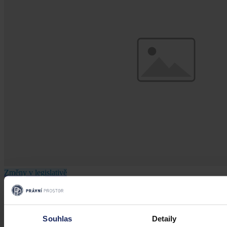
Změny v legislativě
Novela prováděcí vyhlášky k zákonu o
veřejném zdravotním pojištění
Souhlas
Detaily