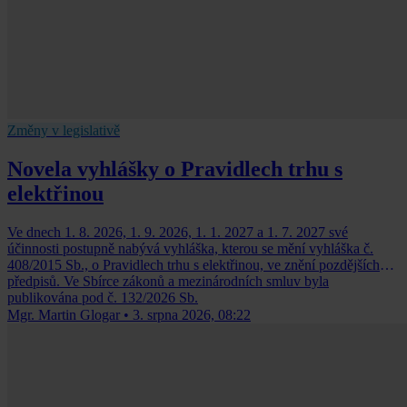
Změny v legislativě
Novela vyhlášky o Pravidlech trhu s
elektřinou
Ve dnech 1. 8. 2026, 1. 9. 2026, 1. 1. 2027 a 1. 7. 2027 své
účinnosti postupně nabývá vyhláška, kterou se mění vyhláška č.
408/2015 Sb., o Pravidlech trhu s elektřinou, ve znění pozdějších
předpisů. Ve Sbírce zákonů a mezinárodních smluv byla
publikována pod č. 132/2026 Sb.
Mgr. Martin Glogar
•
3. srpna 2026, 08:22