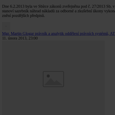
Dne 6.2.2013 byla ve Sbírce zákonů zveřejněna pod č. 27/2013 Sb. vy
stanoví sazebník náhrad nákladů za odborné a zkušební úkony vykon
znění pozdějších předpisů.
Mgr. Martin Glogar
právník a analytik oddělení právních systémů, AT
11. února 2013, 23:00