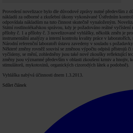
Provedení novelizace bylo dle důvodové zprávy nutné především z dův
nákladů za odborné a zkušební úkony vykonávané Ústředním kontrol
odpovídala nákladům na tuto činnost skutečně vynaloženým. Novelizac
Státní rostlinolékařskou správou, kdy je požadováno reálné vyčíslení 
přílohy č. 1 a přílohy č. 3 novelizované vyhlášky, několik změn je pr
instrumentální analýzy a interní kontrolu kvality práce v laboratořích
Národní referenční laboratoři ústavu zavedeny v souladu s požadavky 
Některé změny rovněž souvisí se změnou výpočtu odpisů přístrojů či
vyčísleny, se mění, zohledněny jsou také nové zkoušky reflektující t
změny jsou významné především v oblasti zkoušení krmiv a hnojiv, kd
stimulátorů, mykotoxinů, organických cizorodých látek a podobně).
Vyhláška nabývá účinnosti dnem 1.3.2013.
Sdílet článek