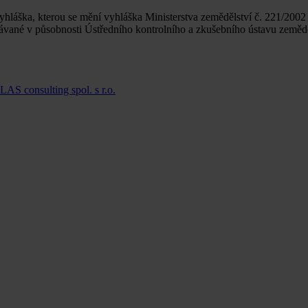
hláška, kterou se mění vyhláška Ministerstva zemědělství č. 221/2002 
ávané v působnosti Ústředního kontrolního a zkušebního ústavu zeměd
LAS consulting spol. s r.o.