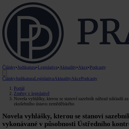
Články
•
Judikatura
•
Legislativa
•
Aktuality
•
Akce
•
Podcasty
Články
Judikatura
Legislativa
Aktuality
Akce
Podcasty
Portál
Změny v legislativě
Novela vyhlášky, kterou se stanoví sazebník náhrad nákladů z
zkušebního ústavu zemědělského
Novela vyhlášky, kterou se stanoví sazebn
vykonávané v působnosti Ústředního kontr