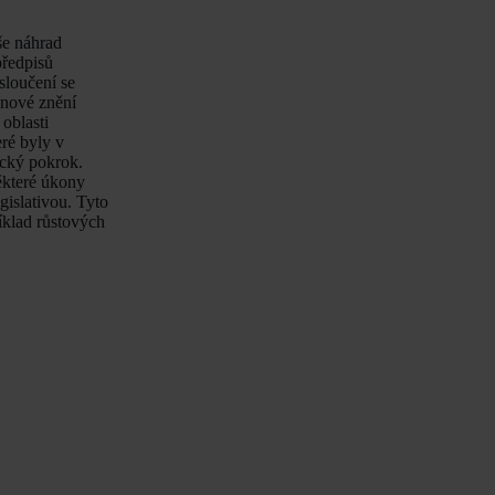
še náhrad
předpisů
sloučení se
 nové znění
oblasti
eré byly v
ický pokrok.
ěkteré úkony
gislativou. Tyto
íklad růstových