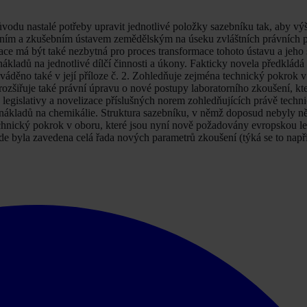
odu nastalé potřeby upravit jednotlivé položky sazebníku tak, aby vý
ním a zkušebním ústavem zemědělským na úseku zvláštních právních 
e má být také nezbytná pro proces transformace tohoto ústavu a jeho 
nákladů na jednotlivé dílčí činnosti a úkony. Fakticky novela předkládá
ováděno také v její příloze č. 2. Zohledňuje zejména technický pokrok v 
, rozšiřuje také právní úpravu o nové postupy laboratorního zkoušení, kt
legislativy a novelizace příslušných norem zohledňujících právě techn
 nákladů na chemikálie. Struktura sazebníku, v němž doposud nebyly n
echnický pokrok v oboru, které jsou nyní nově požadovány evropskou le
e byla zavedena celá řada nových parametrů zkoušení (týká se to např