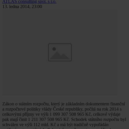
ATLAS consulting spol. s r.o.
13. ledna 2014, 23:00
Zákon o státním rozpočtu, který je základním dokumentem finanční
a rozpočtové politiky vlády České republiky, počítá na rok 2014 s
celkovými příjmy ve výši 1 099 307 508 965 Kč, celkové výdaje
pak mají činit 1 211 307 508 965 Kč. Schodek státního rozpočtu byl
schválen ve výši 112 mld. Kč a má být tradičně vypořádán