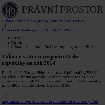
Články
•
Judikatura
•
Legislativa
•
Aktuality
•
Akce
•
Podcasty
Články
Judikatura
Legislativa
Aktuality
Akce
Podcasty
Portál
Článek
Zákon o státním rozpočtu České republiky na rok 2014
Zákon o státním rozpočtu České
republiky na rok 2014
Dne 31.12.2013 byl ve Sbírce zákonů zveřejněn pod č. 475/2013
Sb. zákon o státním rozpočtu České republiky na rok 2014 a o
změně zákona č. 504/2012 Sb., o státním rozpočtu České republiky
na rok 2013, ve znění zákona č. 258/2013 Sb.
Mgr. Martin Glogar
právník a analytik oddělení právních systémů,