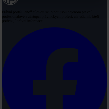
Právní portál, jehož cílovou skupinou jsou nejenom právní
profesionálové a zástupci právnických profesí, ale všichni, kteří
potřebují právní informace.