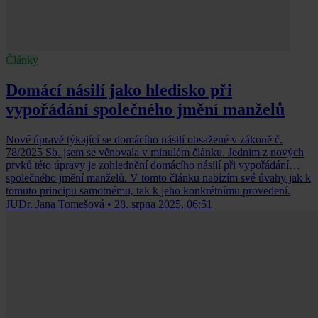
Články
Domácí násilí jako hledisko při
vypořádání společného jmění manželů
Nové úpravě týkající se domácího násilí obsažené v zákoně č.
78/2025 Sb. jsem se věnovala v minulém článku. Jedním z nových
prvků této úpravy je zohlednění domácího násilí při vypořádání
společného jmění manželů. V tomto článku nabízím své úvahy jak k
tomuto principu samotnému, tak k jeho konkrétnímu provedení.
JUDr. Jana Tomešová
•
28. srpna 2025, 06:51