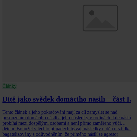
Články
Dítě jako svědek domácího násilí – část I.
Tento článek a jeho pokračování mají za cíl zamyslet se nad
posouzením domácího násilí a jeho následky v rodinách, kde násilí
probíhá mezi dospělými osobami a není přímo zaměřeno vůči
dětem. Bohužel v těchto případech bývají následky u dětí nezřídka
bagatelizovány s odůvodněním, že přímého násilí se agresor