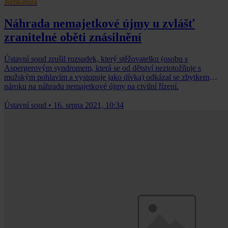
Judikatura
Náhrada nemajetkové újmy u zvlášť
zranitelné oběti znásilnění
Ústavní soud zrušil rozsudek, který stěžovatelku (osobu s
Aspergerovým syndromem, která se od dětství neztotožňuje s
mužským pohlavím a vystupuje jako dívka) odkázal se zbytkem
nároku na náhradu nemajetkové újmy na civilní řízení.
Ústavní soud
•
16. srpna 2021, 10:34