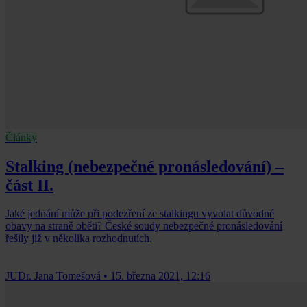
Články
Stalking (nebezpečné pronásledování) –
část II.
Jaké jednání může při podezření ze stalkingu vyvolat důvodné
obavy na straně oběti? České soudy nebezpečné pronásledování
řešily již v několika rozhodnutích.
JUDr. Jana Tomešová
•
15. března 2021, 12:16