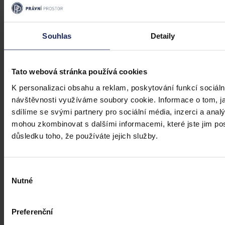
Souhlas
Detaily
Tato webová stránka používá cookies
K personalizaci obsahu a reklam, poskytování funkcí sociáln
návštěvnosti využíváme soubory cookie. Informace o tom, j
sdílíme se svými partnery pro sociální média, inzerci a analý
Právní portál, jehož cílovou skupinou jsou nejenom právní
mohou zkombinovat s dalšími informacemi, které jste jim posk
profesionálové a zástupci právnických profesí, ale všichni, kteří
důsledku toho, že používáte jejich služby.
potřebují právní informace.
Výběr
Nutné
souhlasu
Preferenční