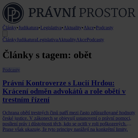
Články
•
Judikatura
•
Legislativa
•
Aktuality
•
Akce
•
Podcasty
Články
Judikatura
Legislativa
Aktuality
Akce
Podcasty
Články s tagem: obět
Podcasty
Právní Kontroverze s Lucií Hrdou:
Krácení odměn advokátů a role obětí v
trestním řízení
Ochrana obětí trestných činů patří mezi často zdůrazňované hodnoty
české justice. V zákonech se objevují ustanovení o právní pomoci,
posílení práv i důstojnosti těch, kdo se ocitli v roli poškozených.
Praxe však ukazuje, že tyto principy narážejí na konkrétní limity.