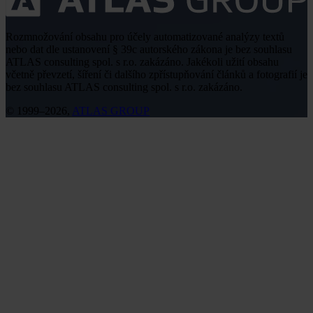
Rozmnožování obsahu pro účely automatizované analýzy textů
nebo dat dle ustanovení § 39c autorského zákona je bez souhlasu
ATLAS consulting spol. s r.o. zakázáno. Jakékoli užití obsahu
včetně převzetí, šíření či dalšího zpřístupňování článků a fotografií je
bez souhlasu ATLAS consulting spol. s r.o. zakázáno.
© 1999–2026,
ATLAS GROUP