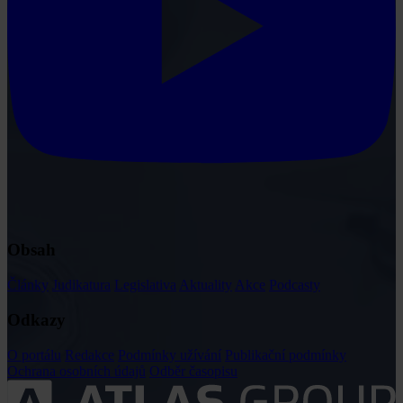
Obsah
Články
Judikatura
Legislativa
Aktuality
Akce
Podcasty
Odkazy
O portálu
Redakce
Podmínky užívání
Publikační podmínky
Ochrana osobních údajů
Odběr časopisu