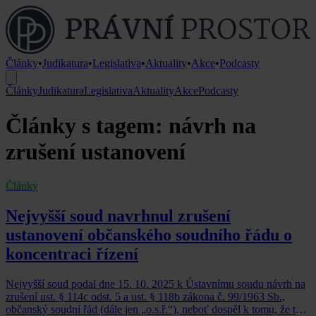
Články
•
Judikatura
•
Legislativa
•
Aktuality
•
Akce
•
Podcasty
Články
Judikatura
Legislativa
Aktuality
Akce
Podcasty
Články s tagem: návrh na
zrušení ustanovení
Články
Nejvyšší soud navrhnul zrušení
ustanovení občanského soudního řádu o
koncentraci řízení
Nejvyšší soud podal dne 15. 10. 2025 k Ústavnímu soudu návrh na
zrušení ust. § 114c odst. 5 a ust. § 118b zákona č. 99/1963 Sb.,
občanský soudní řád (dále jen „o.s.ř.“), neboť dospěl k tomu, že tato