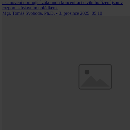
ustanovení normující zákonnou koncentraci civilního řízení jsou v
rozporu s ústavním pořádkem.
Mgr. Tomáš Svoboda, Ph.D.
•
3. prosince 2025, 05:10