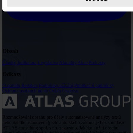
Obsah
Články
Judikatura
Legislativa
Aktuality
Akce
Podcasty
Odkazy
O portálu
Redakce
Podmínky užívání
Publikační podmínky
Ochrana osobních údajů
Odběr časopisu
Rozmnožování obsahu pro účely automatizované analýzy textů
nebo dat dle ustanovení § 39c autorského zákona je bez souhlasu
ATLAS consulting spol. s r.o. zakázáno. Jakékoli užití obsahu