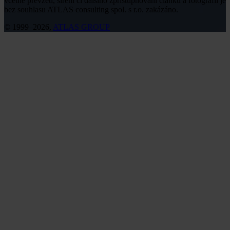
včetně převzetí, šíření či dalšího zpřístupňování článků a fotografií je
bez souhlasu ATLAS consulting spol. s r.o. zakázáno.
© 1999–2026,
ATLAS GROUP