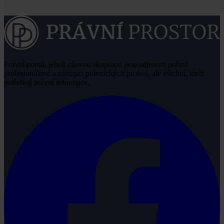
Právní portál, jehož cílovou skupinou jsou nejenom právní
profesionálové a zástupci právnických profesí, ale všichni, kteří
potřebují právní informace.